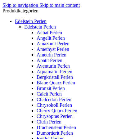
Skip to navigation
Skip to main content
Produktkategorien
Edelstein Perlen
Edelstein Perlen
Achat Perlen
Angelit Perlen
Amazonit Perlen
Amethyst Perlen
Ametrin Perlen
Apatit Perlen
Aventurin Perlen
Aquamarin Perlen
Bergkristall Perlen
Blaue Quarz Perlen
Bronzit Perlen
Calcit Perlen
Chalcedon Perlen
Chrysokoll Perlen
Cherry Quarz Perlen
Chrysopras Perlen
Citrin Perlen
Drachenstein Perlen
Dumortierit Perlen
Epidot Perlen