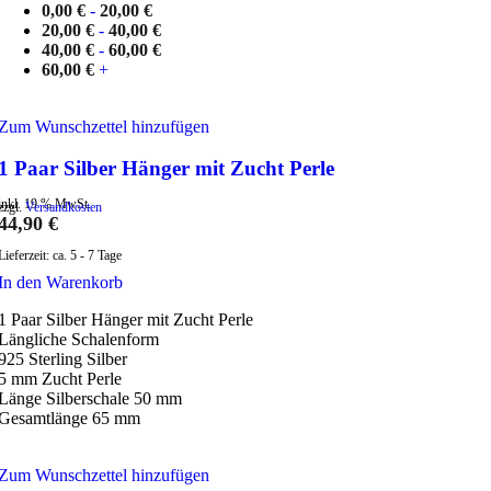
0,00
€
-
20,00
€
20,00
€
-
40,00
€
40,00
€
-
60,00
€
60,00
€
+
Zum Wunschzettel hinzufügen
1 Paar Silber Hänger mit Zucht Perle
inkl. 19 % MwSt.
zzgl.
Versandkosten
44,90
€
Lieferzeit:
ca. 5 - 7 Tage
In den Warenkorb
1 Paar Silber Hänger mit Zucht Perle
Längliche Schalenform
925 Sterling Silber
5 mm Zucht Perle
Länge Silberschale 50 mm
Gesamtlänge 65 mm
Zum Wunschzettel hinzufügen