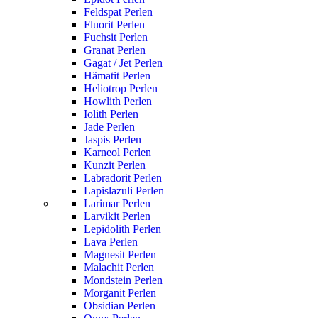
Feldspat Perlen
Fluorit Perlen
Fuchsit Perlen
Granat Perlen
Gagat / Jet Perlen
Hämatit Perlen
Heliotrop Perlen
Howlith Perlen
Iolith Perlen
Jade Perlen
Jaspis Perlen
Karneol Perlen
Kunzit Perlen
Labradorit Perlen
Lapislazuli Perlen
Larimar Perlen
Larvikit Perlen
Lepidolith Perlen
Lava Perlen
Magnesit Perlen
Malachit Perlen
Mondstein Perlen
Morganit Perlen
Obsidian Perlen