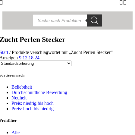
Products
search
Zucht Perlen Stecker
Start
/
Produkte verschlagwortet mit „Zucht Perlen Stecker“
Anzeigen
9
12
18
24
Sortieren nach
Beliebtheit
Durchschnittliche Bewertung
Neuheit
Preis: niedrig bis hoch
Preis: hoch bis niedrig
Preisfilter
Alle