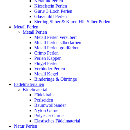
Keramik Perlen
Kieselstein Perlen
Guru/ 3-Loch Perlen
Glasschliff Perlen
Sterling Silber & Karen Hill Silber Perlen
Metall Perlen
Metall Perlen
Metall Perlen versilbert
Metall Perlen silberfarben
Metall Perlen goldfarben
Crimp Perlen
Perlen Kappen
Flügel Perlen
Verbinder Perlen
Metall Kegel
Binderinge & Ohrringe
Fädelmaterialien
Fädelmaterial
Fädeldraht
Perlseiden
Baumwollbänder
Nylon Garne
Polyester Garne
Elastisches Fädelmaterial
Natur Perlen