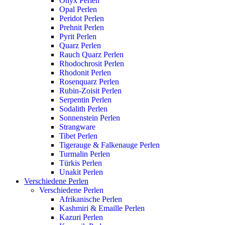
Onyx Perlen
Opal Perlen
Peridot Perlen
Prehnit Perlen
Pyrit Perlen
Quarz Perlen
Rauch Quarz Perlen
Rhodochrosit Perlen
Rhodonit Perlen
Rosenquarz Perlen
Rubin-Zoisit Perlen
Serpentin Perlen
Sodalith Perlen
Sonnenstein Perlen
Strangware
Tibet Perlen
Tigerauge & Falkenauge Perlen
Turmalin Perlen
Türkis Perlen
Unakit Perlen
Verschiedene Perlen
Verschiedene Perlen
Afrikanische Perlen
Kashmiri & Emaille Perlen
Kazuri Perlen