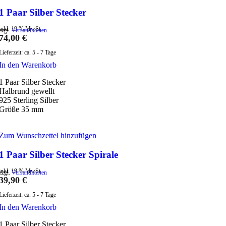
1 Paar Silber Stecker
inkl. 19 % MwSt.
zzgl.
Versandkosten
74,00
€
Lieferzeit:
ca. 5 - 7 Tage
In den Warenkorb
1 Paar Silber Stecker
Halbrund gewellt
925 Sterling Silber
Größe 35 mm
Zum Wunschzettel hinzufügen
1 Paar Silber Stecker Spirale
inkl. 19 % MwSt.
zzgl.
Versandkosten
39,90
€
Lieferzeit:
ca. 5 - 7 Tage
In den Warenkorb
1 Paar Silber Stecker