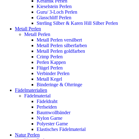
Keramik Perlen
Kieselstein Perlen
Guru/ 3-Loch Perlen
Glasschliff Perlen
Sterling Silber & Karen Hill Silber Perlen
Metall Perlen
Metall Perlen
Metall Perlen versilbert
Metall Perlen silberfarben
Metall Perlen goldfarben
Crimp Perlen
Perlen Kappen
Flügel Perlen
Verbinder Perlen
Metall Kegel
Binderinge & Ohrringe
Fädelmaterialien
Fädelmaterial
Fädeldraht
Perlseiden
Baumwollbänder
Nylon Garne
Polyester Garne
Elastisches Fädelmaterial
Natur Perlen