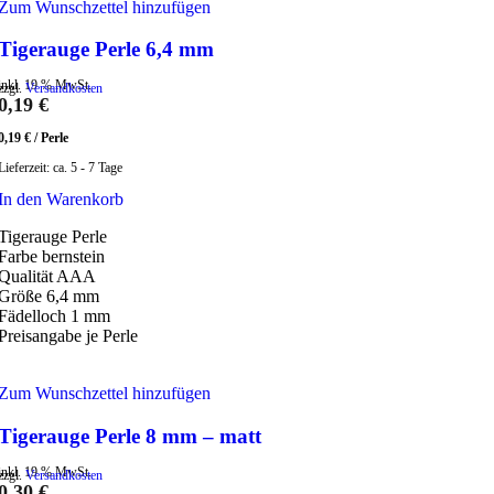
Zum Wunschzettel hinzufügen
Tigerauge Perle 6,4 mm
inkl. 19 % MwSt.
zzgl.
Versandkosten
0,19
€
0,19
€
/
Perle
Lieferzeit:
ca. 5 - 7 Tage
In den Warenkorb
Tigerauge Perle
Farbe bernstein
Qualität AAA
Größe 6,4 mm
Fädelloch 1 mm
Preisangabe je Perle
Zum Wunschzettel hinzufügen
Tigerauge Perle 8 mm – matt
inkl. 19 % MwSt.
zzgl.
Versandkosten
0,30
€