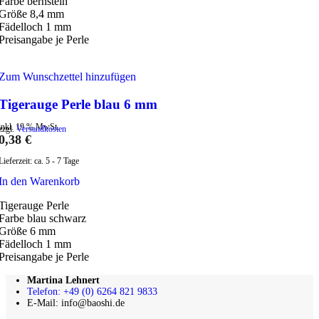
Farbe bernstein
Größe 8,4 mm
Fädelloch 1 mm
Preisangabe je Perle
Zum Wunschzettel hinzufügen
Tigerauge Perle blau 6 mm
inkl. 19 % MwSt.
zzgl.
Versandkosten
0,38
€
Lieferzeit:
ca. 5 - 7 Tage
In den Warenkorb
Tigerauge Perle
Farbe blau schwarz
Größe 6 mm
Fädelloch 1 mm
Preisangabe je Perle
Martina Lehnert
Telefon: +49 (0) 6264 821 9833
E-Mail: info@baoshi.de