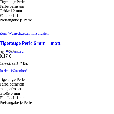
Tigerauge Perle
Farbe bernstein
Größe 12 mm
Fädelloch 1 mm
Preisangabe je Perle
Zum Wunschzettel hinzufügen
Tigerauge Perle 6 mm – matt
inkl. 19 % MwSt.
zzgl.
Versandkosten
0,17
€
Lieferzeit:
ca. 5 - 7 Tage
In den Warenkorb
Tigerauge Perle
Farbe bernstein
matt gefrostet
Größe 6 mm
Fädelloch 1 mm
Preisangabe je Perle