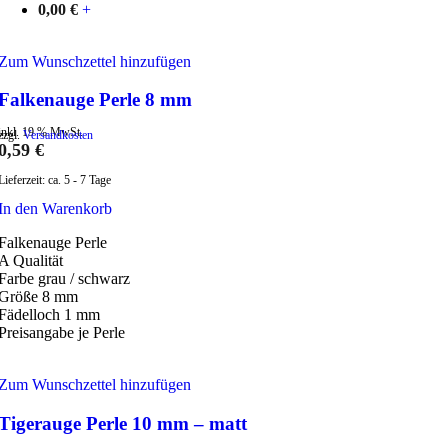
0,00
€
+
Zum Wunschzettel hinzufügen
Falkenauge Perle 8 mm
inkl. 19 % MwSt.
zzgl.
Versandkosten
0,59
€
Lieferzeit:
ca. 5 - 7 Tage
In den Warenkorb
Falkenauge Perle
A Qualität
Farbe grau / schwarz
Größe 8 mm
Fädelloch 1 mm
Preisangabe je Perle
Zum Wunschzettel hinzufügen
Tigerauge Perle 10 mm – matt