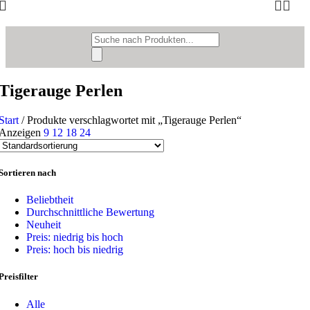
Products
search
Tigerauge Perlen
Start
/
Produkte verschlagwortet mit „Tigerauge Perlen“
Anzeigen
9
12
18
24
Sortieren nach
Beliebtheit
Durchschnittliche Bewertung
Neuheit
Preis: niedrig bis hoch
Preis: hoch bis niedrig
Preisfilter
Alle