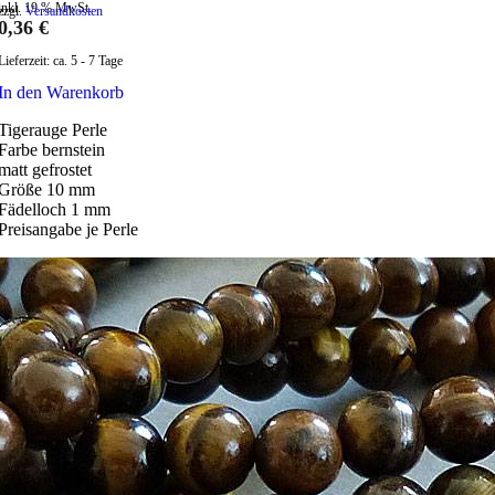
inkl. 19 % MwSt.
zzgl.
Versandkosten
0,36
€
Lieferzeit:
ca. 5 - 7 Tage
In den Warenkorb
Tigerauge Perle
Farbe bernstein
matt gefrostet
Größe 10 mm
Fädelloch 1 mm
Preisangabe je Perle