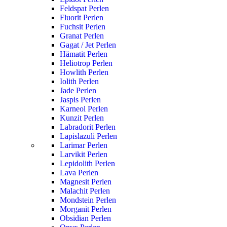
Feldspat Perlen
Fluorit Perlen
Fuchsit Perlen
Granat Perlen
Gagat / Jet Perlen
Hämatit Perlen
Heliotrop Perlen
Howlith Perlen
Iolith Perlen
Jade Perlen
Jaspis Perlen
Karneol Perlen
Kunzit Perlen
Labradorit Perlen
Lapislazuli Perlen
Larimar Perlen
Larvikit Perlen
Lepidolith Perlen
Lava Perlen
Magnesit Perlen
Malachit Perlen
Mondstein Perlen
Morganit Perlen
Obsidian Perlen