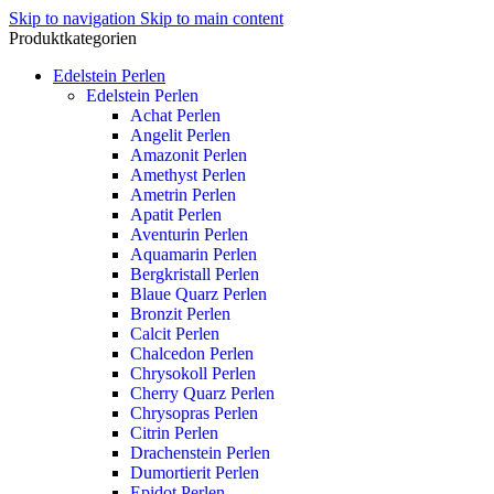
Skip to navigation
Skip to main content
Produktkategorien
Edelstein Perlen
Edelstein Perlen
Achat Perlen
Angelit Perlen
Amazonit Perlen
Amethyst Perlen
Ametrin Perlen
Apatit Perlen
Aventurin Perlen
Aquamarin Perlen
Bergkristall Perlen
Blaue Quarz Perlen
Bronzit Perlen
Calcit Perlen
Chalcedon Perlen
Chrysokoll Perlen
Cherry Quarz Perlen
Chrysopras Perlen
Citrin Perlen
Drachenstein Perlen
Dumortierit Perlen
Epidot Perlen