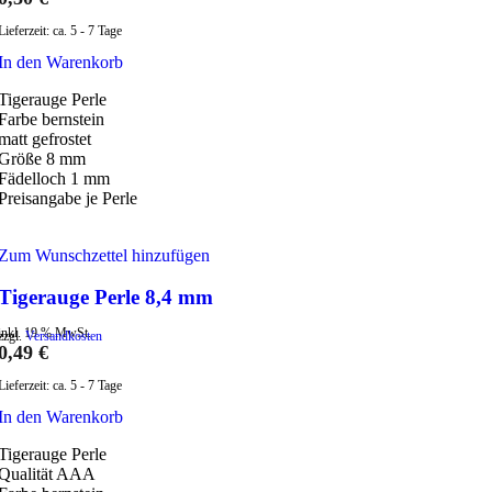
Lieferzeit:
ca. 5 - 7 Tage
In den Warenkorb
Tigerauge Perle
Farbe bernstein
matt gefrostet
Größe 8 mm
Fädelloch 1 mm
Preisangabe je Perle
Zum Wunschzettel hinzufügen
Tigerauge Perle 8,4 mm
inkl. 19 % MwSt.
zzgl.
Versandkosten
0,49
€
Lieferzeit:
ca. 5 - 7 Tage
In den Warenkorb
Tigerauge Perle
Qualität AAA