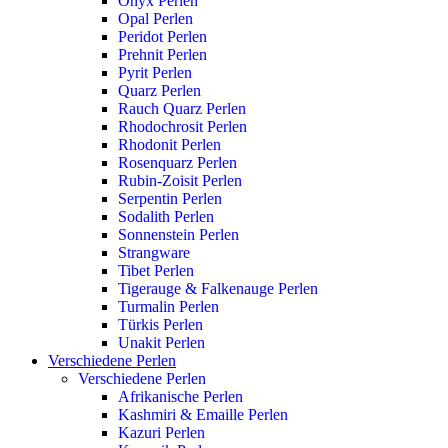
Onyx Perlen
Opal Perlen
Peridot Perlen
Prehnit Perlen
Pyrit Perlen
Quarz Perlen
Rauch Quarz Perlen
Rhodochrosit Perlen
Rhodonit Perlen
Rosenquarz Perlen
Rubin-Zoisit Perlen
Serpentin Perlen
Sodalith Perlen
Sonnenstein Perlen
Strangware
Tibet Perlen
Tigerauge & Falkenauge Perlen
Turmalin Perlen
Türkis Perlen
Unakit Perlen
Verschiedene Perlen
Verschiedene Perlen
Afrikanische Perlen
Kashmiri & Emaille Perlen
Kazuri Perlen