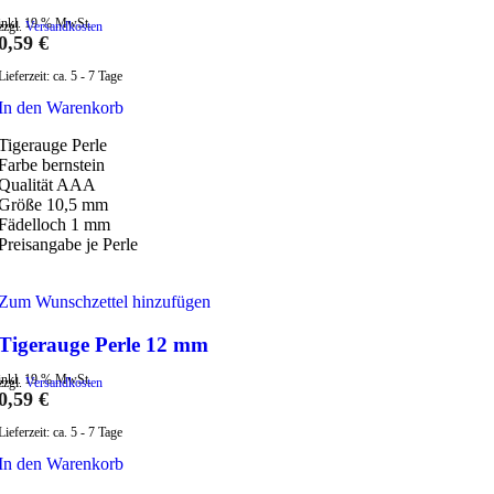
inkl. 19 % MwSt.
zzgl.
Versandkosten
0,59
€
Lieferzeit:
ca. 5 - 7 Tage
In den Warenkorb
Tigerauge Perle
Farbe bernstein
Qualität AAA
Größe 10,5 mm
Fädelloch 1 mm
Preisangabe je Perle
Zum Wunschzettel hinzufügen
Tigerauge Perle 12 mm
inkl. 19 % MwSt.
zzgl.
Versandkosten
0,59
€
Lieferzeit:
ca. 5 - 7 Tage
In den Warenkorb