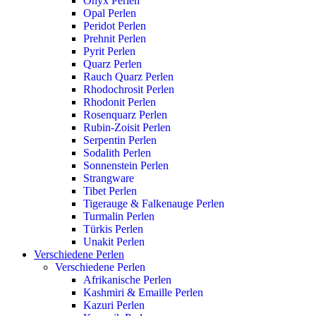
Onyx Perlen
Opal Perlen
Peridot Perlen
Prehnit Perlen
Pyrit Perlen
Quarz Perlen
Rauch Quarz Perlen
Rhodochrosit Perlen
Rhodonit Perlen
Rosenquarz Perlen
Rubin-Zoisit Perlen
Serpentin Perlen
Sodalith Perlen
Sonnenstein Perlen
Strangware
Tibet Perlen
Tigerauge & Falkenauge Perlen
Turmalin Perlen
Türkis Perlen
Unakit Perlen
Verschiedene Perlen
Verschiedene Perlen
Afrikanische Perlen
Kashmiri & Emaille Perlen
Kazuri Perlen