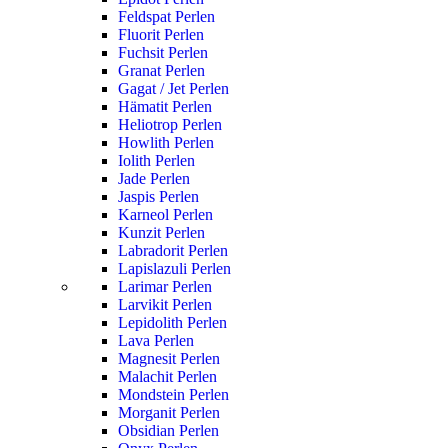
Feldspat Perlen
Fluorit Perlen
Fuchsit Perlen
Granat Perlen
Gagat / Jet Perlen
Hämatit Perlen
Heliotrop Perlen
Howlith Perlen
Iolith Perlen
Jade Perlen
Jaspis Perlen
Karneol Perlen
Kunzit Perlen
Labradorit Perlen
Lapislazuli Perlen
Larimar Perlen
Larvikit Perlen
Lepidolith Perlen
Lava Perlen
Magnesit Perlen
Malachit Perlen
Mondstein Perlen
Morganit Perlen
Obsidian Perlen