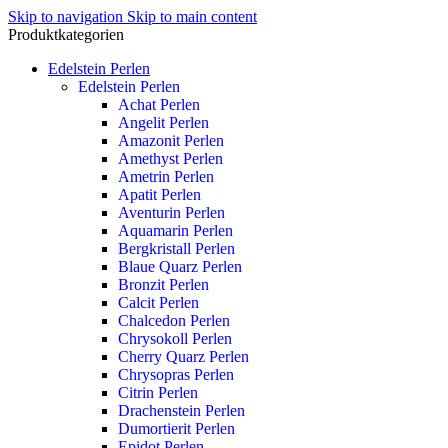
Skip to navigation
Skip to main content
Produktkategorien
Edelstein Perlen
Edelstein Perlen
Achat Perlen
Angelit Perlen
Amazonit Perlen
Amethyst Perlen
Ametrin Perlen
Apatit Perlen
Aventurin Perlen
Aquamarin Perlen
Bergkristall Perlen
Blaue Quarz Perlen
Bronzit Perlen
Calcit Perlen
Chalcedon Perlen
Chrysokoll Perlen
Cherry Quarz Perlen
Chrysopras Perlen
Citrin Perlen
Drachenstein Perlen
Dumortierit Perlen
Epidot Perlen