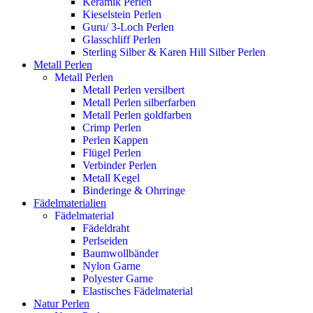
Keramik Perlen
Kieselstein Perlen
Guru/ 3-Loch Perlen
Glasschliff Perlen
Sterling Silber & Karen Hill Silber Perlen
Metall Perlen
Metall Perlen
Metall Perlen versilbert
Metall Perlen silberfarben
Metall Perlen goldfarben
Crimp Perlen
Perlen Kappen
Flügel Perlen
Verbinder Perlen
Metall Kegel
Binderinge & Ohrringe
Fädelmaterialien
Fädelmaterial
Fädeldraht
Perlseiden
Baumwollbänder
Nylon Garne
Polyester Garne
Elastisches Fädelmaterial
Natur Perlen