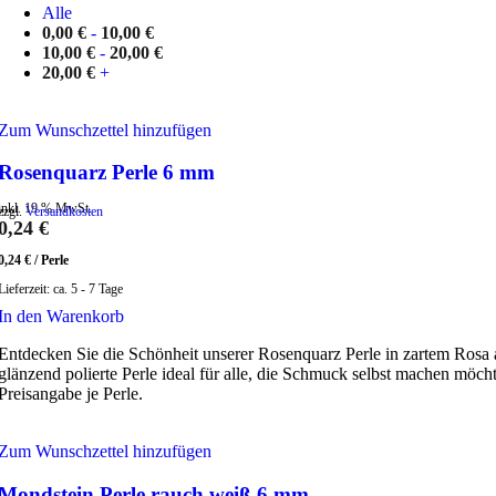
Alle
0,00
€
-
10,00
€
10,00
€
-
20,00
€
20,00
€
+
Zum Wunschzettel hinzufügen
Rosenquarz Perle 6 mm
inkl. 19 % MwSt.
zzgl.
Versandkosten
0,24
€
0,24
€
/
Perle
Lieferzeit:
ca. 5 - 7 Tage
In den Warenkorb
Entdecken Sie die Schönheit unserer Rosenquarz Perle in zartem Ros
glänzend polierte Perle ideal für alle, die Schmuck selbst machen möch
Preisangabe je Perle.
Zum Wunschzettel hinzufügen
Mondstein Perle rauch weiß 6 mm