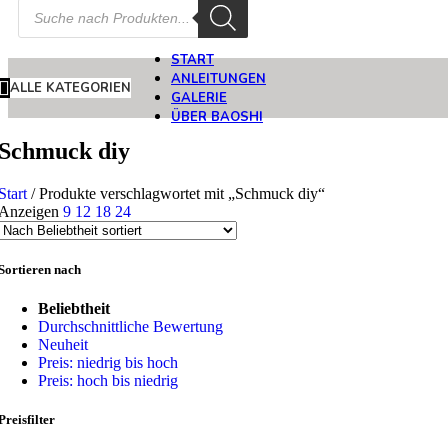
Products
search
START
ANLEITUNGEN
ALLE KATEGORIEN
GALERIE
ÜBER BAOSHI
Schmuck diy
Start
/
Produkte verschlagwortet mit „Schmuck diy“
Anzeigen
9
12
18
24
Sortieren nach
Beliebtheit
Durchschnittliche Bewertung
Neuheit
Preis: niedrig bis hoch
Preis: hoch bis niedrig
Preisfilter