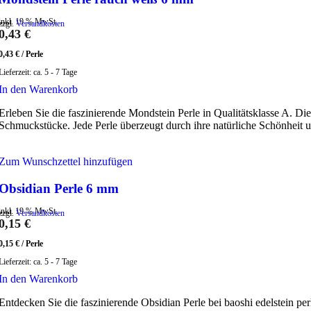
inkl. 19 % MwSt.
zzgl.
Versandkosten
0,43
€
0,43
€
/
Perle
Lieferzeit:
ca. 5 - 7 Tage
In den Warenkorb
Erleben Sie die faszinierende Mondstein Perle in Qualitätsklasse A. Di
Schmuckstücke. Jede Perle überzeugt durch ihre natürliche Schönheit u
Zum Wunschzettel hinzufügen
Obsidian Perle 6 mm
inkl. 19 % MwSt.
zzgl.
Versandkosten
0,15
€
0,15
€
/
Perle
Lieferzeit:
ca. 5 - 7 Tage
In den Warenkorb
Entdecken Sie die faszinierende Obsidian Perle bei baoshi edelstein 