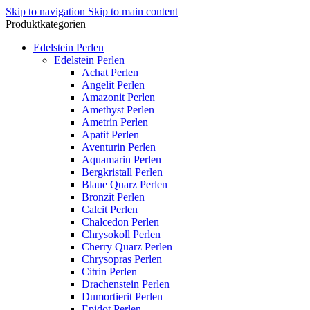
Skip to navigation
Skip to main content
Produktkategorien
Edelstein Perlen
Edelstein Perlen
Achat Perlen
Angelit Perlen
Amazonit Perlen
Amethyst Perlen
Ametrin Perlen
Apatit Perlen
Aventurin Perlen
Aquamarin Perlen
Bergkristall Perlen
Blaue Quarz Perlen
Bronzit Perlen
Calcit Perlen
Chalcedon Perlen
Chrysokoll Perlen
Cherry Quarz Perlen
Chrysopras Perlen
Citrin Perlen
Drachenstein Perlen
Dumortierit Perlen
Epidot Perlen