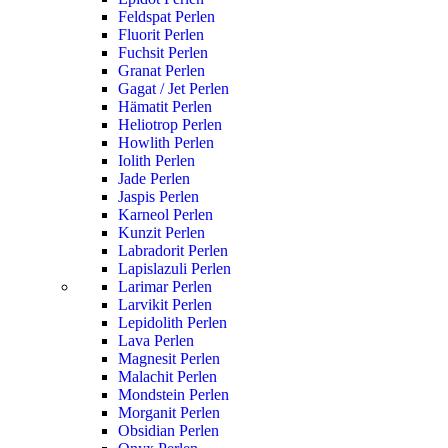
Feldspat Perlen
Fluorit Perlen
Fuchsit Perlen
Granat Perlen
Gagat / Jet Perlen
Hämatit Perlen
Heliotrop Perlen
Howlith Perlen
Iolith Perlen
Jade Perlen
Jaspis Perlen
Karneol Perlen
Kunzit Perlen
Labradorit Perlen
Lapislazuli Perlen
Larimar Perlen
Larvikit Perlen
Lepidolith Perlen
Lava Perlen
Magnesit Perlen
Malachit Perlen
Mondstein Perlen
Morganit Perlen
Obsidian Perlen