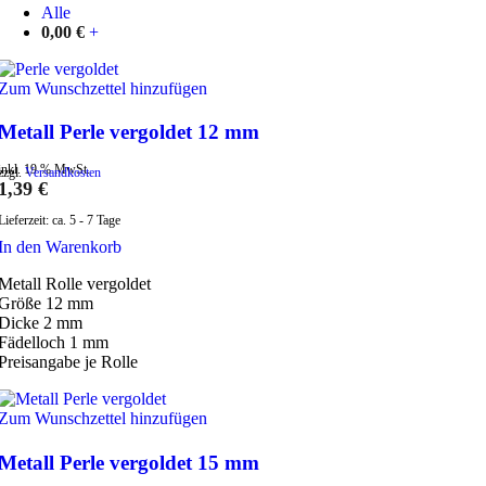
Alle
0,00
€
+
Zum Wunschzettel hinzufügen
Metall Perle vergoldet 12 mm
inkl. 19 % MwSt.
zzgl.
Versandkosten
1,39
€
Lieferzeit:
ca. 5 - 7 Tage
In den Warenkorb
Metall Rolle vergoldet
Größe 12 mm
Dicke 2 mm
Fädelloch 1 mm
Preisangabe je Rolle
Zum Wunschzettel hinzufügen
Metall Perle vergoldet 15 mm