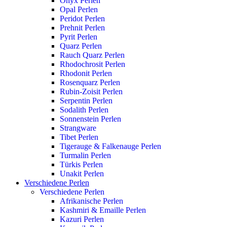
Onyx Perlen
Opal Perlen
Peridot Perlen
Prehnit Perlen
Pyrit Perlen
Quarz Perlen
Rauch Quarz Perlen
Rhodochrosit Perlen
Rhodonit Perlen
Rosenquarz Perlen
Rubin-Zoisit Perlen
Serpentin Perlen
Sodalith Perlen
Sonnenstein Perlen
Strangware
Tibet Perlen
Tigerauge & Falkenauge Perlen
Turmalin Perlen
Türkis Perlen
Unakit Perlen
Verschiedene Perlen
Verschiedene Perlen
Afrikanische Perlen
Kashmiri & Emaille Perlen
Kazuri Perlen