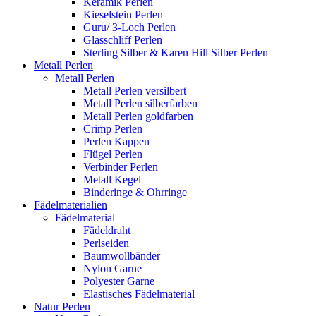
Keramik Perlen
Kieselstein Perlen
Guru/ 3-Loch Perlen
Glasschliff Perlen
Sterling Silber & Karen Hill Silber Perlen
Metall Perlen
Metall Perlen
Metall Perlen versilbert
Metall Perlen silberfarben
Metall Perlen goldfarben
Crimp Perlen
Perlen Kappen
Flügel Perlen
Verbinder Perlen
Metall Kegel
Binderinge & Ohrringe
Fädelmaterialien
Fädelmaterial
Fädeldraht
Perlseiden
Baumwollbänder
Nylon Garne
Polyester Garne
Elastisches Fädelmaterial
Natur Perlen