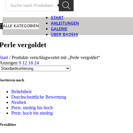
Products
search
START
ANLEITUNGEN
ALLE KATEGORIEN
GALERIE
ÜBER BAOSHI
Perle vergoldet
Start
/
Produkte verschlagwortet mit „Perle vergoldet“
Anzeigen
9
12
18
24
Sortieren nach
Beliebtheit
Durchschnittliche Bewertung
Neuheit
Preis: niedrig bis hoch
Preis: hoch bis niedrig
Preisfilter