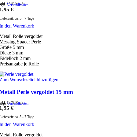
inkl. 19 % MwSt.
zzgl.
Versandkosten
1,95
€
Lieferzeit:
ca. 5 - 7 Tage
In den Warenkorb
Metall Rolle vergoldet
Messing Spacer Perle
Größe 5 mm
Dicke 3 mm
Fädelloch 2 mm
Preisangabe je Rolle
Zum Wunschzettel hinzufügen
Metall Perle vergoldet 15 mm
inkl. 19 % MwSt.
zzgl.
Versandkosten
1,95
€
Lieferzeit:
ca. 5 - 7 Tage
In den Warenkorb
Metall Rolle vergoldet