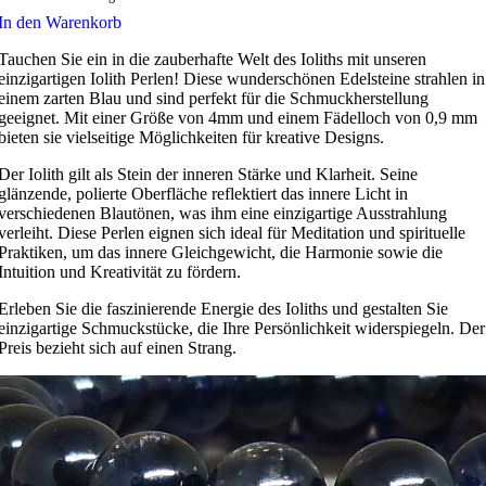
In den Warenkorb
Tauchen Sie ein in die zauberhafte Welt des Ioliths mit unseren
einzigartigen Iolith Perlen! Diese wunderschönen Edelsteine strahlen in
einem zarten Blau und sind perfekt für die Schmuckherstellung
geeignet. Mit einer Größe von 4mm und einem Fädelloch von 0,9 mm
bieten sie vielseitige Möglichkeiten für kreative Designs.
Der Iolith gilt als Stein der inneren Stärke und Klarheit. Seine
glänzende, polierte Oberfläche reflektiert das innere Licht in
verschiedenen Blautönen, was ihm eine einzigartige Ausstrahlung
verleiht. Diese Perlen eignen sich ideal für Meditation und spirituelle
Praktiken, um das innere Gleichgewicht, die Harmonie sowie die
Intuition und Kreativität zu fördern.
Erleben Sie die faszinierende Energie des Ioliths und gestalten Sie
einzigartige Schmuckstücke, die Ihre Persönlichkeit widerspiegeln. Der
Preis bezieht sich auf einen Strang.