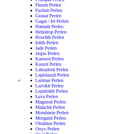
Fluorit Perlen
Fuchsit Perlen
Granat Perlen
Gagat / Jet Perlen
Hämatit Perlen
Heliotrop Perlen
Howlith Perlen
Iolith Perlen
Jade Perlen
Jaspis Perlen
Karneol Perlen
Kunzit Perlen
Labradorit Perlen
Lapislazuli Perlen
Larimar Perlen
Larvikit Perlen
Lepidolith Perlen
Lava Perlen
Magnesit Perlen
Malachit Perlen
Mondstein Perlen
Morganit Perlen
Obsidian Perlen
Onyx Perlen