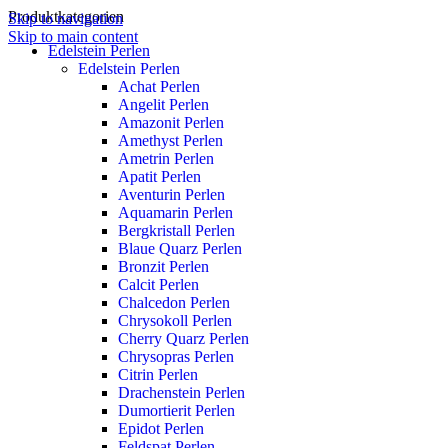
Produktkategorien
Skip to navigation
Skip to main content
Edelstein Perlen
Edelstein Perlen
Achat Perlen
Angelit Perlen
Amazonit Perlen
Amethyst Perlen
Ametrin Perlen
Apatit Perlen
Aventurin Perlen
Aquamarin Perlen
Bergkristall Perlen
Blaue Quarz Perlen
Bronzit Perlen
Calcit Perlen
Chalcedon Perlen
Chrysokoll Perlen
Cherry Quarz Perlen
Chrysopras Perlen
Citrin Perlen
Drachenstein Perlen
Dumortierit Perlen
Epidot Perlen
Feldspat Perlen