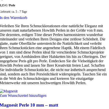
0,15
€
/
Perle
Lieferzeit:
ca. 5 - 7 Tage
In den Warenkorb
Verleihen Sie Ihren Schmuckkreationen eine natürliche Eleganz mit
unseren matt naturfarbenen Howlith Perlen in der Größe von 8 mm.
Die dezenten, erdigen Töne dieser Perlen harmonisieren wunderbar
miteinander und verleihen Ihren Designs eine zeitlose Schönheit. Die
glatte, matte Oberfläche unterstreicht die Natürlichkeit und verleiht
Ihren Schmuckstücken eine angenehme Haptik. Mit einem Fädelloch
von 1 mm sind diese Perlen ideal für verschiedene Schmuckprojekte
geeignet, von Armbändern über Halsketten bis hin zu Ohrringen. Der
angegebene Preis gilt pro Perle. Entdecken Sie die Vielseitigkeit der
Howlith Perlen und lassen Sie Ihrer Kreativität freien Lauf. Schaffen
Sie individuelle Schmuckstücke, die nicht nur ästhetisch ansprechend
sind, sondern auch Ihre Persönlichkeit widerspiegeln. Tauchen Sie ein
in die Welt des Schmuckdesigns und kreieren Sie einzigartige
Meisterwerke mit unseren hochwertigen Howlith Perlen.
Zum Wunschzettel hinzufügen
Magnesit Perle 10 mm – matt