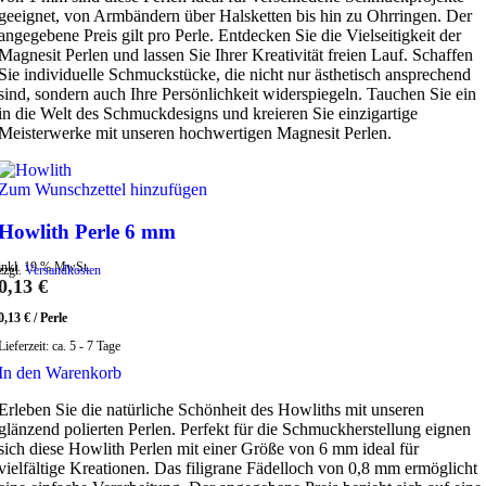
geeignet, von Armbändern über Halsketten bis hin zu Ohrringen. Der
angegebene Preis gilt pro Perle. Entdecken Sie die Vielseitigkeit der
Magnesit Perlen und lassen Sie Ihrer Kreativität freien Lauf. Schaffen
Sie individuelle Schmuckstücke, die nicht nur ästhetisch ansprechend
sind, sondern auch Ihre Persönlichkeit widerspiegeln. Tauchen Sie ein
in die Welt des Schmuckdesigns und kreieren Sie einzigartige
Meisterwerke mit unseren hochwertigen Magnesit Perlen.
Zum Wunschzettel hinzufügen
Howlith Perle 6 mm
inkl. 19 % MwSt.
zzgl.
Versandkosten
0,13
€
0,13
€
/
Perle
Lieferzeit:
ca. 5 - 7 Tage
In den Warenkorb
Erleben Sie die natürliche Schönheit des Howliths mit unseren
glänzend polierten Perlen. Perfekt für die Schmuckherstellung eignen
sich diese Howlith Perlen mit einer Größe von 6 mm ideal für
vielfältige Kreationen. Das filigrane Fädelloch von 0,8 mm ermöglicht