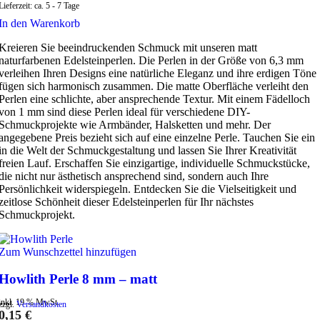
Lieferzeit:
ca. 5 - 7 Tage
In den Warenkorb
Kreieren Sie beeindruckenden Schmuck mit unseren matt
naturfarbenen Edelsteinperlen. Die Perlen in der Größe von 6,3 mm
verleihen Ihren Designs eine natürliche Eleganz und ihre erdigen Töne
fügen sich harmonisch zusammen. Die matte Oberfläche verleiht den
Perlen eine schlichte, aber ansprechende Textur. Mit einem Fädelloch
von 1 mm sind diese Perlen ideal für verschiedene DIY-
Schmuckprojekte wie Armbänder, Halsketten und mehr. Der
angegebene Preis bezieht sich auf eine einzelne Perle. Tauchen Sie ein
in die Welt der Schmuckgestaltung und lassen Sie Ihrer Kreativität
freien Lauf. Erschaffen Sie einzigartige, individuelle Schmuckstücke,
die nicht nur ästhetisch ansprechend sind, sondern auch Ihre
Persönlichkeit widerspiegeln. Entdecken Sie die Vielseitigkeit und
zeitlose Schönheit dieser Edelsteinperlen für Ihr nächstes
Schmuckprojekt.
Zum Wunschzettel hinzufügen
Howlith Perle 8 mm – matt
inkl. 19 % MwSt.
zzgl.
Versandkosten
0,15
€