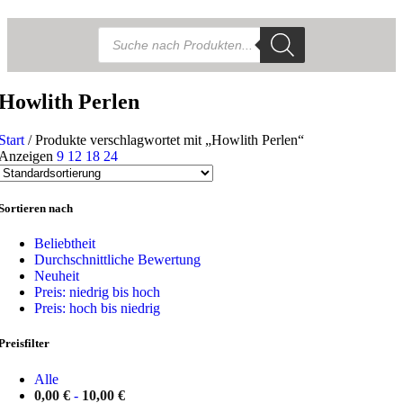
Products
search
Howlith Perlen
Start
/
Produkte verschlagwortet mit „Howlith Perlen“
Anzeigen
9
12
18
24
Sortieren nach
Beliebtheit
Durchschnittliche Bewertung
Neuheit
Preis: niedrig bis hoch
Preis: hoch bis niedrig
Preisfilter
Alle
0,00
€
-
10,00
€