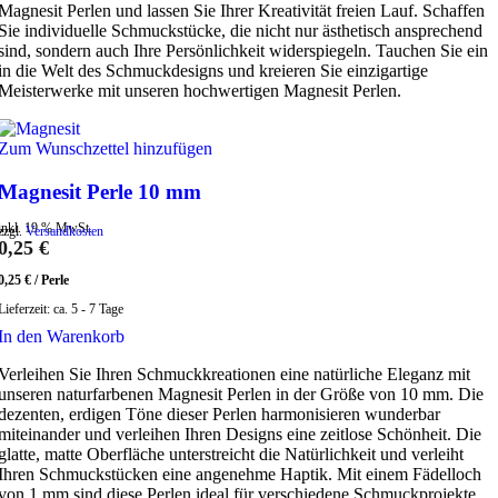
Magnesit Perlen und lassen Sie Ihrer Kreativität freien Lauf. Schaffen
Sie individuelle Schmuckstücke, die nicht nur ästhetisch ansprechend
sind, sondern auch Ihre Persönlichkeit widerspiegeln. Tauchen Sie ein
in die Welt des Schmuckdesigns und kreieren Sie einzigartige
Meisterwerke mit unseren hochwertigen Magnesit Perlen.
Zum Wunschzettel hinzufügen
Magnesit Perle 10 mm
inkl. 19 % MwSt.
zzgl.
Versandkosten
0,25
€
0,25
€
/
Perle
Lieferzeit:
ca. 5 - 7 Tage
In den Warenkorb
Verleihen Sie Ihren Schmuckkreationen eine natürliche Eleganz mit
unseren naturfarbenen Magnesit Perlen in der Größe von 10 mm. Die
dezenten, erdigen Töne dieser Perlen harmonisieren wunderbar
miteinander und verleihen Ihren Designs eine zeitlose Schönheit. Die
glatte, matte Oberfläche unterstreicht die Natürlichkeit und verleiht
Ihren Schmuckstücken eine angenehme Haptik. Mit einem Fädelloch
von 1 mm sind diese Perlen ideal für verschiedene Schmuckprojekte