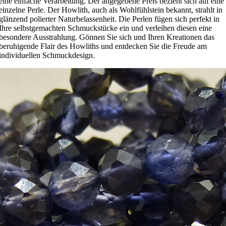
eine einfache Verarbeitung. Der angegebene Preis bezieht sich auf eine
einzelne Perle. Der Howlith, auch als Wohlfühlstein bekannt, strahlt in
glänzend polierter Naturbelassenheit. Die Perlen fügen sich perfekt in
Ihre selbstgemachten Schmuckstücke ein und verleihen diesen eine
besondere Ausstrahlung. Gönnen Sie sich und Ihren Kreationen das
beruhigende Flair des Howliths und entdecken Sie die Freude am
individuellen Schmuckdesign.