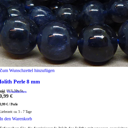
Zum Wunschzettel hinzufügen
Iolith Perle 8 mm
inkl. 19 % MwSt.
zzgl.
Versandkosten
0,99
€
0,99
€
/
Perle
Lieferzeit:
ca. 5 - 7 Tage
In den Warenkorb