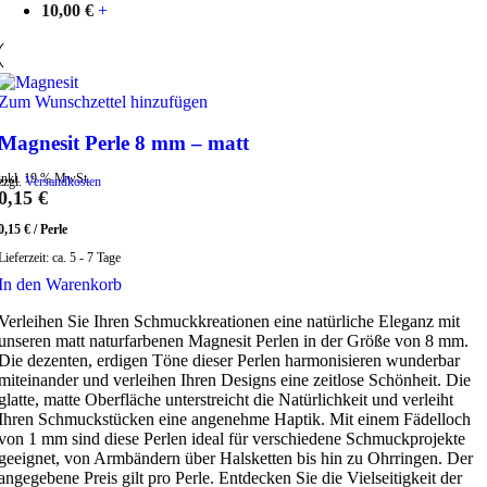
10,00
€
+
Zum Wunschzettel hinzufügen
Magnesit Perle 8 mm – matt
inkl. 19 % MwSt.
zzgl.
Versandkosten
0,15
€
0,15
€
/
Perle
Lieferzeit:
ca. 5 - 7 Tage
In den Warenkorb
Verleihen Sie Ihren Schmuckkreationen eine natürliche Eleganz mit
unseren matt naturfarbenen Magnesit Perlen in der Größe von 8 mm.
Die dezenten, erdigen Töne dieser Perlen harmonisieren wunderbar
miteinander und verleihen Ihren Designs eine zeitlose Schönheit. Die
glatte, matte Oberfläche unterstreicht die Natürlichkeit und verleiht
Ihren Schmuckstücken eine angenehme Haptik. Mit einem Fädelloch
von 1 mm sind diese Perlen ideal für verschiedene Schmuckprojekte
geeignet, von Armbändern über Halsketten bis hin zu Ohrringen. Der
angegebene Preis gilt pro Perle. Entdecken Sie die Vielseitigkeit der