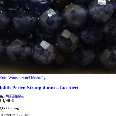
Zum Wunschzettel hinzufügen
Iolith Perlen Strang 4 mm – facettiert
inkl. 19 % MwSt.
zzgl.
Versandkosten
13,90
€
0,15
€
/
Strang
Lieferzeit:
ca. 5 - 7 Tage