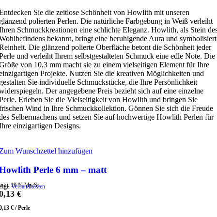
Entdecken Sie die zeitlose Schönheit von Howlith mit unseren
glänzend polierten Perlen. Die natürliche Farbgebung in Weiß verleiht
Ihren Schmuckkreationen eine schlichte Eleganz. Howlith, als Stein de
Wohlbefindens bekannt, bringt eine beruhigende Aura und symbolisiert
Reinheit. Die glänzend polierte Oberfläche betont die Schönheit jeder
Perle und verleiht Ihrem selbstgestalteten Schmuck eine edle Note. Die
Größe von 10,3 mm macht sie zu einem vielseitigen Element für Ihre
einzigartigen Projekte. Nutzen Sie die kreativen Möglichkeiten und
gestalten Sie individuelle Schmuckstücke, die Ihre Persönlichkeit
widerspiegeln. Der angegebene Preis bezieht sich auf eine einzelne
Perle. Erleben Sie die Vielseitigkeit von Howlith und bringen Sie
frischen Wind in Ihre Schmuckkollektion. Gönnen Sie sich die Freude
des Selbermachens und setzen Sie auf hochwertige Howlith Perlen für
Ihre einzigartigen Designs.
Zum Wunschzettel hinzufügen
Howlith Perle 6 mm – matt
inkl. 19 % MwSt.
zzgl.
Versandkosten
0,13
€
0,13
€
/
Perle