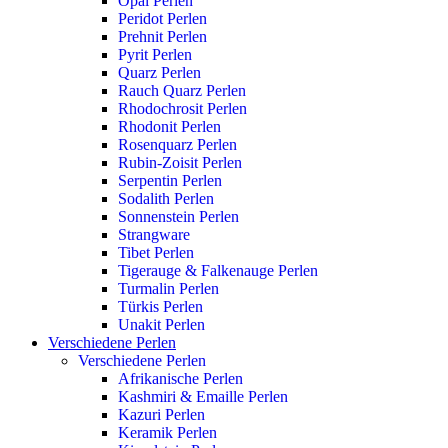
Opal Perlen
Peridot Perlen
Prehnit Perlen
Pyrit Perlen
Quarz Perlen
Rauch Quarz Perlen
Rhodochrosit Perlen
Rhodonit Perlen
Rosenquarz Perlen
Rubin-Zoisit Perlen
Serpentin Perlen
Sodalith Perlen
Sonnenstein Perlen
Strangware
Tibet Perlen
Tigerauge & Falkenauge Perlen
Turmalin Perlen
Türkis Perlen
Unakit Perlen
Verschiedene Perlen
Verschiedene Perlen
Afrikanische Perlen
Kashmiri & Emaille Perlen
Kazuri Perlen
Keramik Perlen