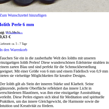
Zum Wunschzettel hinzufügen
Iolith Perle 6 mm
inkl. 19 % MwSt.
zzgl.
Versandkosten
0,63
€
Lieferzeit:
ca. 5 - 7 Tage
In den Warenkorb
Tauchen Sie ein in die zauberhafte Welt des Ioliths mit unseren
einzigartigen Iolith Perlen! Diese wunderschönen Edelsteine strahlen in
einem zarten Blau und sind perfekt für die Schmuckherstellung
geeignet. Mit einer Größe von 6 mm und einem Fädelloch von 0,9 mm
bieten sie vielseitige Möglichkeiten für kreative Designs.
Der Iolith gilt als Stein der inneren Stärke und Klarheit. Seine
glänzende, polierte Oberfläche reflektiert das innere Licht in
verschiedenen Blautönen, was ihm eine einzigartige Ausstrahlung
verleiht. Diese Perlen eignen sich ideal für Meditation und spirituelle
Praktiken, um das innere Gleichgewicht, die Harmonie sowie die
Intuition und Kreativität zu fördern.