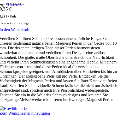
inkl. 19 % MwSt.
zzgl.
Versandkosten
0,25
€
0,25
€
/
Perle
Lieferzeit:
ca. 5 - 7 Tage
In den Warenkorb
Verleihen Sie Ihren Schmuckkreationen eine natürliche Eleganz mit
unseren seidenmatt naturfarbenen Magnesit Perlen in der Größe von 10
mm. Die dezenten, erdigen Töne dieser Perlen harmonisieren
wunderbar miteinander und verleihen Ihren Designs eine zeitlose
Schönheit. Die glatte, matte Oberfläche unterstreicht die Natürlichkeit
und verleiht Ihren Schmuckstücken eine angenehme Haptik. Mit einem
Fädelloch von 1 mm sind diese Perlen ideal für verschiedene
Schmuckprojekte geeignet, von Armbändern über Halsketten bis hin zu
Ohrringen. Der angegebene Preis gilt pro Perle. Entdecken Sie die
Vielseitigkeit der Magnesit Perlen und lassen Sie Ihrer Kreativität freien
Lauf. Schaffen Sie individuelle Schmuckstücke, die nicht nur ästhetisc
ansprechend sind, sondern auch Ihre Persönlichkeit widerspiegeln.
Tauchen Sie ein in die Welt des Schmuckdesigns und kreieren Sie
einzigartige Meisterwerke mit unseren hochwertigen Magnesit Perlen.
Zum Wunschzettel hinzufügen