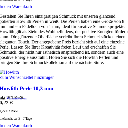
In den Warenkorb
Gestalten Sie Ihren einzigartigen Schmuck mit unseren glänzend
polierten Howlith Perlen in weiß. Die Perlen haben eine Größe von 8
mm und ein Fädelloch von 1 mm, ideal für kreative Schmuckprojekte.
Howlith gilt als Stein des Wohlbefindens, der positive Energien fördern
kann. Die glänzende Oberfläche verleiht Ihren Schmuckstücken einen
eleganten Touch. Der angegebene Preis bezieht sich auf eine einzelne
Perle. Lassen Sie Ihrer Kreativität freien Lauf und erschaffen Sie
Schmuck, der nicht nur ästhetisch ansprechend ist, sondern auch eine
positive Energie ausstrahlt. Holen Sie sich die Howlith Perlen und
bringen Sie Ihre Schmuckkollektion auf die nächste Stufe.
Zum Wunschzettel hinzufügen
Howlith Perle 10,3 mm
inkl. 19 % MwSt.
zzgl.
Versandkosten
0,22
€
0,22
€
/
Perle
Lieferzeit:
ca. 5 - 7 Tage
In den Warenkorb