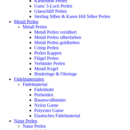
Kieselstein Perlen
Guru/ 3-Loch Perlen
Glasschliff Perlen
Sterling Silber & Karen Hill Silber Perlen
Metall Perlen
Metall Perlen
Metall Perlen versilbert
Metall Perlen silberfarben
Metall Perlen goldfarben
Crimp Perlen
Perlen Kappen
Flügel Perlen
Verbinder Perlen
Metall Kegel
Binderinge & Ohrringe
Fädelmaterialien
Fädelmaterial
Fädeldraht
Perlseiden
Baumwollbänder
Nylon Garne
Polyester Garne
Elastisches Fädelmaterial
Natur Perlen
Natur Perlen