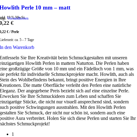
Howlith Perle 10 mm – matt
inkl. 19 % MwSt.
zzgl.
Versandkosten
0,22
€
0,22
€
/
Perle
Lieferzeit:
ca. 5 - 7 Tage
In den Warenkorb
Entfesseln Sie Ihre Kreativität beim Schmuckgestalten mit unseren
einzigartigen Howlith Perlen in mattem Naturton. Die Perlen haben
eine großzügige Größe von 10 mm und ein Fädelloch von 1 mm, was
sie perfekt für individuelle Schmuckprojekte macht. Howlith, auch als
Stein des Wohlbefindens bekannt, bringt positive Energien in Ihre
Kreationen. Die matte Oberfläche verleiht den Perlen eine natürliche
Eleganz. Der angegebene Preis bezieht sich auf eine einzelne Perle.
Erwecken Sie Ihre Schmuckideen zum Leben und schaffen Sie
einzigartige Stücke, die nicht nur visuell ansprechend sind, sondern
auch positive Schwingungen ausstrahlen. Mit den Howlith Perlen
gestalten Sie Schmuck, der nicht nur schön ist, sondern auch eine
positive Aura verbreitet. Holen Sie sich diese Perlen und starten Sie Ihr
nächstes Schmuckprojekt!
1