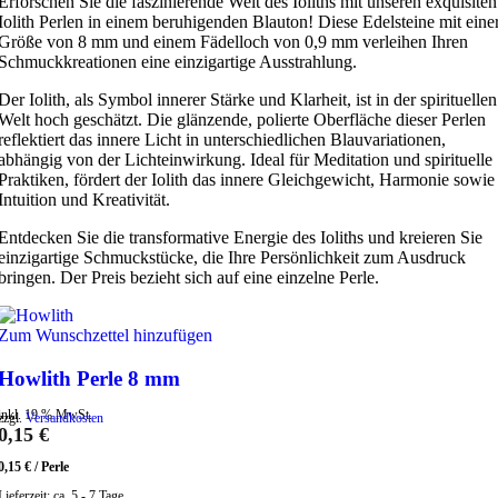
Erforschen Sie die faszinierende Welt des Ioliths mit unseren exquisiten
Iolith Perlen in einem beruhigenden Blauton! Diese Edelsteine mit eine
Größe von 8 mm und einem Fädelloch von 0,9 mm verleihen Ihren
Schmuckkreationen eine einzigartige Ausstrahlung.
Der Iolith, als Symbol innerer Stärke und Klarheit, ist in der spirituellen
Welt hoch geschätzt. Die glänzende, polierte Oberfläche dieser Perlen
reflektiert das innere Licht in unterschiedlichen Blauvariationen,
abhängig von der Lichteinwirkung. Ideal für Meditation und spirituelle
Praktiken, fördert der Iolith das innere Gleichgewicht, Harmonie sowie
Intuition und Kreativität.
Entdecken Sie die transformative Energie des Ioliths und kreieren Sie
einzigartige Schmuckstücke, die Ihre Persönlichkeit zum Ausdruck
bringen. Der Preis bezieht sich auf eine einzelne Perle.
Zum Wunschzettel hinzufügen
Howlith Perle 8 mm
inkl. 19 % MwSt.
zzgl.
Versandkosten
0,15
€
0,15
€
/
Perle
Lieferzeit:
ca. 5 - 7 Tage