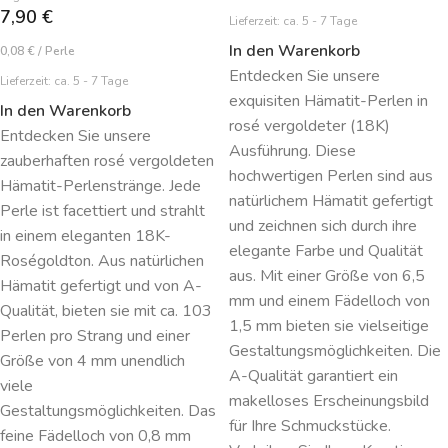
7,90
€
Lieferzeit:
ca. 5 - 7 Tage
In den Warenkorb
0,08
€
/
Perle
Entdecken Sie unsere
Lieferzeit:
ca. 5 - 7 Tage
exquisiten Hämatit-Perlen in
In den Warenkorb
rosé vergoldeter (18K)
Entdecken Sie unsere
Ausführung. Diese
zauberhaften rosé vergoldeten
hochwertigen Perlen sind aus
Hämatit-Perlenstränge. Jede
natürlichem Hämatit gefertigt
Perle ist facettiert und strahlt
und zeichnen sich durch ihre
in einem eleganten 18K-
elegante Farbe und Qualität
Roségoldton. Aus natürlichen
aus. Mit einer Größe von 6,5
Hämatit gefertigt und von A-
mm und einem Fädelloch von
Qualität, bieten sie mit ca. 103
1,5 mm bieten sie vielseitige
Perlen pro Strang und einer
Gestaltungsmöglichkeiten. Die
Größe von 4 mm unendlich
A-Qualität garantiert ein
viele
makelloses Erscheinungsbild
Gestaltungsmöglichkeiten. Das
für Ihre Schmuckstücke.
feine Fädelloch von 0,8 mm