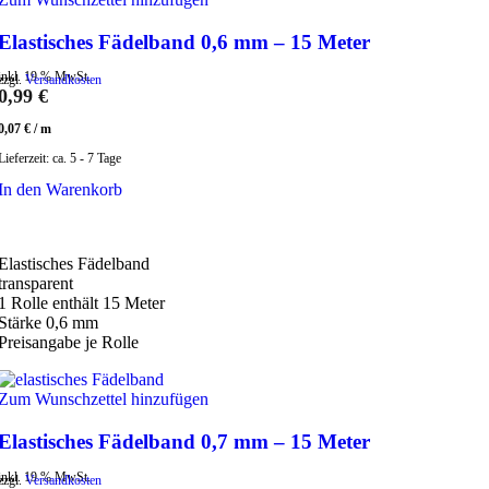
Elastisches Fädelband 0,6 mm – 15 Meter
inkl. 19 % MwSt.
zzgl.
Versandkosten
0,99
€
0,07
€
/
m
Lieferzeit:
ca. 5 - 7 Tage
In den Warenkorb
Elastisches Fädelband
transparent
1 Rolle enthält 15 Meter
Stärke 0,6 mm
Preisangabe je Rolle
Zum Wunschzettel hinzufügen
Elastisches Fädelband 0,7 mm – 15 Meter
inkl. 19 % MwSt.
zzgl.
Versandkosten