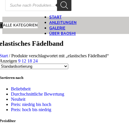
Products
search
START
ANLEITUNGEN
ALLE KATEGORIEN
GALERIE
ÜBER BAOSHI
elastisches Fädelband
Start
/
Produkte verschlagwortet mit „elastisches Fädelband“
Anzeigen
9
12
18
24
Sortieren nach
Beliebtheit
Durchschnittliche Bewertung
Neuheit
Preis: niedrig bis hoch
Preis: hoch bis niedrig
Preisfilter