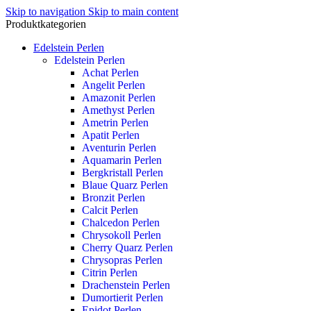
Skip to navigation
Skip to main content
Produktkategorien
Edelstein Perlen
Edelstein Perlen
Achat Perlen
Angelit Perlen
Amazonit Perlen
Amethyst Perlen
Ametrin Perlen
Apatit Perlen
Aventurin Perlen
Aquamarin Perlen
Bergkristall Perlen
Blaue Quarz Perlen
Bronzit Perlen
Calcit Perlen
Chalcedon Perlen
Chrysokoll Perlen
Cherry Quarz Perlen
Chrysopras Perlen
Citrin Perlen
Drachenstein Perlen
Dumortierit Perlen
Epidot Perlen