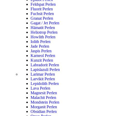
Feldspat Perlen
Fluorit Perlen
Fuchsit Perlen
Granat Perlen
Gagat / Jet Perlen
Hämatit Perlen
Heliotrop Perlen
Howlith Perlen
Iolith Perlen
Jade Perlen
Jaspis Perlen
Karneol Perlen
Kunzit Perlen
Labradorit Perlen
Lapislazuli Perlen
Larimar Perlen
Larvikit Perlen
Lepidolith Perlen
Lava Perlen
Magnesit Perlen
Malachit Perlen
Mondstein Perlen
Morganit Perlen
Obsidian Perlen