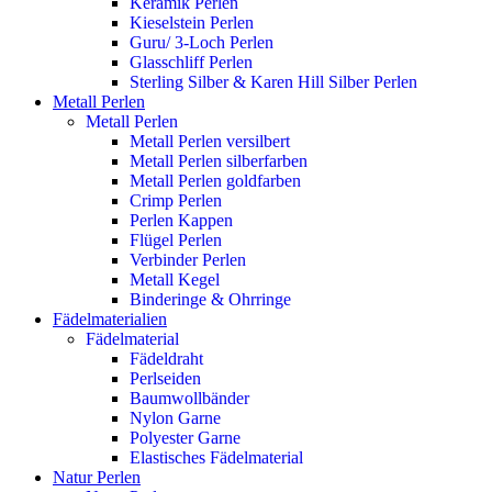
Keramik Perlen
Kieselstein Perlen
Guru/ 3-Loch Perlen
Glasschliff Perlen
Sterling Silber & Karen Hill Silber Perlen
Metall Perlen
Metall Perlen
Metall Perlen versilbert
Metall Perlen silberfarben
Metall Perlen goldfarben
Crimp Perlen
Perlen Kappen
Flügel Perlen
Verbinder Perlen
Metall Kegel
Binderinge & Ohrringe
Fädelmaterialien
Fädelmaterial
Fädeldraht
Perlseiden
Baumwollbänder
Nylon Garne
Polyester Garne
Elastisches Fädelmaterial
Natur Perlen