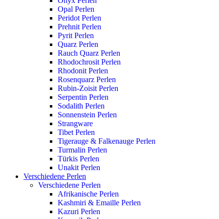
Onyx Perlen
Opal Perlen
Peridot Perlen
Prehnit Perlen
Pyrit Perlen
Quarz Perlen
Rauch Quarz Perlen
Rhodochrosit Perlen
Rhodonit Perlen
Rosenquarz Perlen
Rubin-Zoisit Perlen
Serpentin Perlen
Sodalith Perlen
Sonnenstein Perlen
Strangware
Tibet Perlen
Tigerauge & Falkenauge Perlen
Turmalin Perlen
Türkis Perlen
Unakit Perlen
Verschiedene Perlen
Verschiedene Perlen
Afrikanische Perlen
Kashmiri & Emaille Perlen
Kazuri Perlen