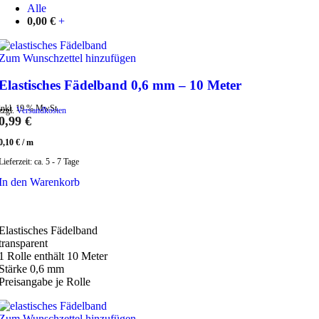
Alle
0,00
€
+
Zum Wunschzettel hinzufügen
Elastisches Fädelband 0,6 mm – 10 Meter
inkl. 19 % MwSt.
zzgl.
Versandkosten
0,99
€
0,10
€
/
m
Lieferzeit:
ca. 5 - 7 Tage
In den Warenkorb
Elastisches Fädelband
transparent
1 Rolle enthält 10 Meter
Stärke 0,6 mm
Preisangabe je Rolle
Zum Wunschzettel hinzufügen