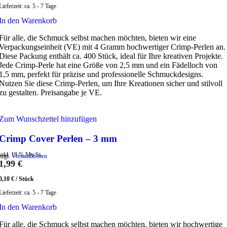
Lieferzeit:
ca. 5 - 7 Tage
In den Warenkorb
Für alle, die Schmuck selbst machen möchten, bieten wir eine
Verpackungseinheit (VE) mit 4 Gramm hochwertiger Crimp-Perlen an.
Diese Packung enthält ca. 400 Stück, ideal für Ihre kreativen Projekte.
Jede Crimp-Perle hat eine Größe von 2,5 mm und ein Fädelloch von
1,5 mm, perfekt für präzise und professionelle Schmuckdesigns.
Nutzen Sie diese Crimp-Perlen, um Ihre Kreationen sicher und stilvoll
zu gestalten. Preisangabe je VE.
Zum Wunschzettel hinzufügen
Crimp Cover Perlen – 3 mm
inkl. 19 % MwSt.
zzgl.
Versandkosten
1,99
€
0,10
€
/
Stück
Lieferzeit:
ca. 5 - 7 Tage
In den Warenkorb
Für alle, die Schmuck selbst machen möchten, bieten wir hochwertige