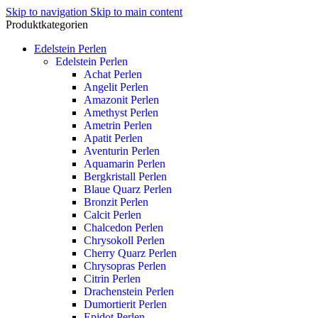
Skip to navigation
Skip to main content
Produktkategorien
Edelstein Perlen
Edelstein Perlen
Achat Perlen
Angelit Perlen
Amazonit Perlen
Amethyst Perlen
Ametrin Perlen
Apatit Perlen
Aventurin Perlen
Aquamarin Perlen
Bergkristall Perlen
Blaue Quarz Perlen
Bronzit Perlen
Calcit Perlen
Chalcedon Perlen
Chrysokoll Perlen
Cherry Quarz Perlen
Chrysopras Perlen
Citrin Perlen
Drachenstein Perlen
Dumortierit Perlen
Epidot Perlen