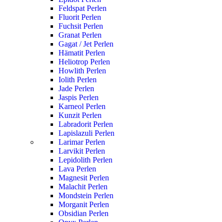
Feldspat Perlen
Fluorit Perlen
Fuchsit Perlen
Granat Perlen
Gagat / Jet Perlen
Hämatit Perlen
Heliotrop Perlen
Howlith Perlen
Iolith Perlen
Jade Perlen
Jaspis Perlen
Karneol Perlen
Kunzit Perlen
Labradorit Perlen
Lapislazuli Perlen
Larimar Perlen
Larvikit Perlen
Lepidolith Perlen
Lava Perlen
Magnesit Perlen
Malachit Perlen
Mondstein Perlen
Morganit Perlen
Obsidian Perlen