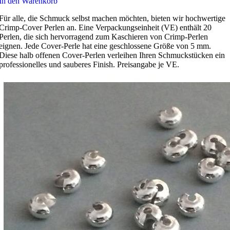
In den Warenkorb
Für alle, die Schmuck selbst machen möchten, bieten wir hochwertige
Crimp-Cover Perlen an. Eine Verpackungseinheit (VE) enthält 20
Perlen, die sich hervorragend zum Kaschieren von Crimp-Perlen
eignen. Jede Cover-Perle hat eine geschlossene Größe von 5 mm.
Diese halb offenen Cover-Perlen verleihen Ihren Schmuckstücken ein
professionelles und sauberes Finish. Preisangabe je VE.