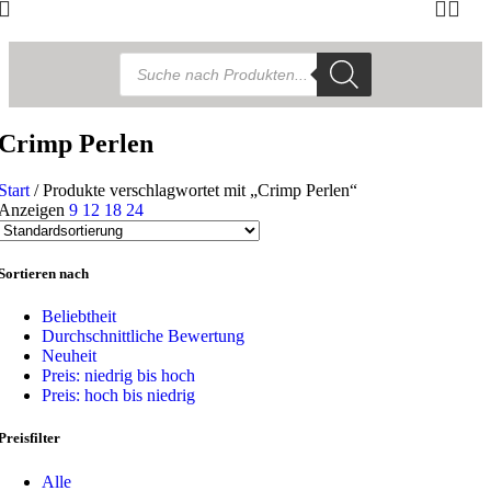
Products
search
Crimp Perlen
Start
/
Produkte verschlagwortet mit „Crimp Perlen“
Anzeigen
9
12
18
24
Sortieren nach
Beliebtheit
Durchschnittliche Bewertung
Neuheit
Preis: niedrig bis hoch
Preis: hoch bis niedrig
Preisfilter
Alle