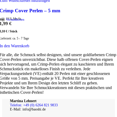
Zum Wunschzettel hinzufügen
Crimp Cover Perlen – 5 mm
inkl. 19 % MwSt.
zzgl.
Versandkosten
1,99
€
0,10
€
/
Stück
Lieferzeit:
ca. 5 - 7 Tage
In den Warenkorb
Für alle, die Schmuck selbst designen, sind unsere goldfarbenen Crimp
Cover-Perlen unverzichtbar. Diese halb offenen Cover-Perlen eignen
sich hervorragend, um Crimp-Perlen elegant zu kaschieren und Ihrem
Schmuckstück ein makelloses Finish zu verleihen. Jede
Verpackungseinheit (VE) enthält 20 Perlen mit einer geschlossenen
Größe von 5 mm. Preisangabe je VE. Perfekt für Ihre kreativen
Projekte und um Ihrem Design den letzten Schliff zu geben.
Verwandeln Sie Ihre Schmuckkreationen mit diesen praktischen und
ästhetischen Cover-Perlen!
Martina Lehnert
Telefon: +49 (0) 6264 821 9833
E-Mail: info@baoshi.de