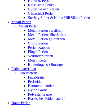
Keramik Perlen
Kieselstein Perlen
Guru/ 3-Loch Perlen
Glasschliff Perlen
Sterling Silber & Karen Hill Silber Perlen
Metall Perlen
Metall Perlen
Metall Perlen versilbert
Metall Perlen silberfarben
Metall Perlen goldfarben
Crimp Perlen
Perlen Kappen
Flügel Perlen
Verbinder Perlen
Metall Kegel
Binderinge & Ohrringe
Fädelmaterialien
Fädelmaterial
Fädeldraht
Perlseiden
Baumwollbänder
Nylon Garne
Polyester Garne
Elastisches Fädelmaterial
Natur Perlen