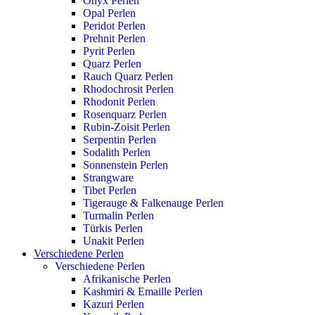
Onyx Perlen
Opal Perlen
Peridot Perlen
Prehnit Perlen
Pyrit Perlen
Quarz Perlen
Rauch Quarz Perlen
Rhodochrosit Perlen
Rhodonit Perlen
Rosenquarz Perlen
Rubin-Zoisit Perlen
Serpentin Perlen
Sodalith Perlen
Sonnenstein Perlen
Strangware
Tibet Perlen
Tigerauge & Falkenauge Perlen
Turmalin Perlen
Türkis Perlen
Unakit Perlen
Verschiedene Perlen
Verschiedene Perlen
Afrikanische Perlen
Kashmiri & Emaille Perlen
Kazuri Perlen