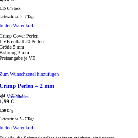
0,15
€
/
Stück
Lieferzeit:
ca. 5 - 7 Tage
In den Warenkorb
Crimp Cover Perlen
1 VE enthält 20 Perlen
Größe 5 mm
Bohrung 3 mm
Preisangabe je VE
Zum Wunschzettel hinzufügen
Crimp Perlen – 2 mm
inkl. 19 % MwSt.
zzgl.
Versandkosten
1,99
€
0,50
€
/
g
Lieferzeit:
ca. 5 - 7 Tage
In den Warenkorb