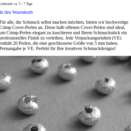
Lieferzeit:
ca. 5 - 7 Tage
In den Warenkorb
Für alle, die Schmuck selbst machen möchten, bieten wir hochwertige
Crimp Cover-Perlen an. Diese halb offenen Cover-Perlen sind ideal,
um Crimp-Perlen elegant zu kaschieren und Ihrem Schmuckstück ein
professionelles Finish zu verleihen. Jede Verpackungseinheit (VE)
enthält 20 Perlen, die eine geschlossene Größe von 5 mm haben.
Preisangabe je VE. Perfekt für Ihre kreativen Schmuckdesigns!