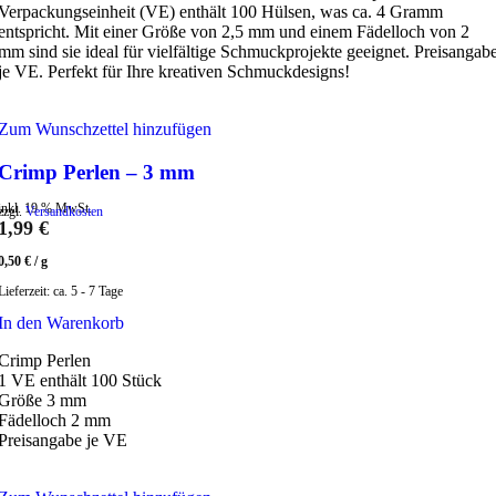
Verpackungseinheit (VE) enthält 100 Hülsen, was ca. 4 Gramm
entspricht. Mit einer Größe von 2,5 mm und einem Fädelloch von 2
mm sind sie ideal für vielfältige Schmuckprojekte geeignet. Preisangab
je VE. Perfekt für Ihre kreativen Schmuckdesigns!
Zum Wunschzettel hinzufügen
Crimp Perlen – 3 mm
inkl. 19 % MwSt.
zzgl.
Versandkosten
1,99
€
0,50
€
/
g
Lieferzeit:
ca. 5 - 7 Tage
In den Warenkorb
Crimp Perlen
1 VE enthält 100 Stück
Größe 3 mm
Fädelloch 2 mm
Preisangabe je VE