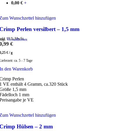
0,00
€
+
Zum Wunschzettel hinzufügen
Crimp Perlen versilbert – 1,5 mm
inkl. 19 % MwSt.
zzgl.
Versandkosten
0,99
€
0,25
€
/
g
Lieferzeit:
ca. 5 - 7 Tage
In den Warenkorb
Crimp Perlen
1 VE enthält 4 Gramm, ca.320 Stück
Größe 1,5 mm
Fädelloch 1 mm
Preisangabe je VE
Zum Wunschzettel hinzufügen
Crimp Hülsen – 2 mm