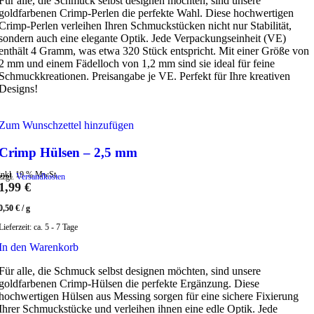
Für alle, die Schmuck selbst designen möchten, sind unsere
goldfarbenen Crimp-Perlen die perfekte Wahl. Diese hochwertigen
Crimp-Perlen verleihen Ihren Schmuckstücken nicht nur Stabilität,
sondern auch eine elegante Optik. Jede Verpackungseinheit (VE)
enthält 4 Gramm, was etwa 320 Stück entspricht. Mit einer Größe von
2 mm und einem Fädelloch von 1,2 mm sind sie ideal für feine
Schmuckkreationen. Preisangabe je VE. Perfekt für Ihre kreativen
Designs!
Zum Wunschzettel hinzufügen
Crimp Hülsen – 2,5 mm
inkl. 19 % MwSt.
zzgl.
Versandkosten
1,99
€
0,50
€
/
g
Lieferzeit:
ca. 5 - 7 Tage
In den Warenkorb
Für alle, die Schmuck selbst designen möchten, sind unsere
goldfarbenen Crimp-Hülsen die perfekte Ergänzung. Diese
hochwertigen Hülsen aus Messing sorgen für eine sichere Fixierung
Ihrer Schmuckstücke und verleihen ihnen eine edle Optik. Jede