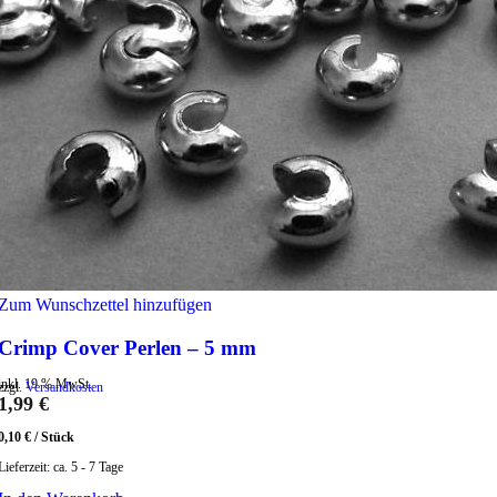
Zum Wunschzettel hinzufügen
Crimp Cover Perlen – 5 mm
inkl. 19 % MwSt.
zzgl.
Versandkosten
1,99
€
0,10
€
/
Stück
Lieferzeit:
ca. 5 - 7 Tage