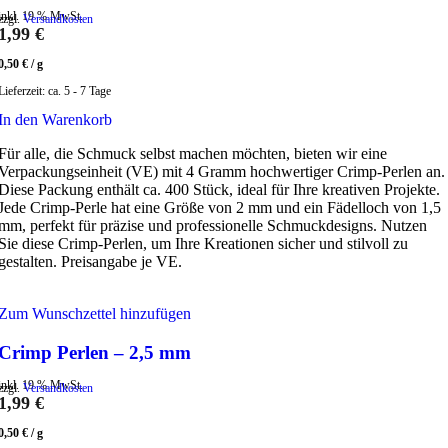
inkl. 19 % MwSt.
zzgl.
Versandkosten
1,99
€
0,50
€
/
g
Lieferzeit:
ca. 5 - 7 Tage
In den Warenkorb
Für alle, die Schmuck selbst machen möchten, bieten wir eine
Verpackungseinheit (VE) mit 4 Gramm hochwertiger Crimp-Perlen an.
Diese Packung enthält ca. 400 Stück, ideal für Ihre kreativen Projekte.
Jede Crimp-Perle hat eine Größe von 2 mm und ein Fädelloch von 1,5
mm, perfekt für präzise und professionelle Schmuckdesigns. Nutzen
Sie diese Crimp-Perlen, um Ihre Kreationen sicher und stilvoll zu
gestalten. Preisangabe je VE.
Zum Wunschzettel hinzufügen
Crimp Perlen – 2,5 mm
inkl. 19 % MwSt.
zzgl.
Versandkosten
1,99
€
0,50
€
/
g