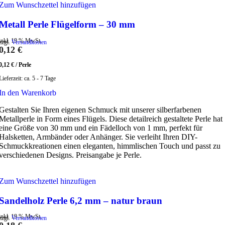
Zum Wunschzettel hinzufügen
Metall Perle Flügelform – 30 mm
inkl. 19 % MwSt.
zzgl.
Versandkosten
0,12
€
0,12
€
/
Perle
Lieferzeit:
ca. 5 - 7 Tage
In den Warenkorb
Gestalten Sie Ihren eigenen Schmuck mit unserer silberfarbenen
Metallperle in Form eines Flügels. Diese detailreich gestaltete Perle hat
eine Größe von 30 mm und ein Fädelloch von 1 mm, perfekt für
Halsketten, Armbänder oder Anhänger. Sie verleiht Ihren DIY-
Schmuckkreationen einen eleganten, himmlischen Touch und passt zu
verschiedenen Designs. Preisangabe je Perle.
Zum Wunschzettel hinzufügen
Sandelholz Perle 6,2 mm – natur braun
inkl. 19 % MwSt.
zzgl.
Versandkosten