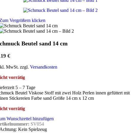
Zum Vergrößern klicken
chmuck Beutel sand 14 cm
,19
€
nkl. MwSt. zzgl.
Versandkosten
icht vorrätig
ieferzeit 5 – 7 Tage
chmuck Beutel Viskose Stoff mit zwei Holz Perlen innen gefüttert mit
einen Stickereien Farbe sand Größe 14 cm x 12 cm
icht vorrätig
um Wunschzettel hinzufügen
rtikelnummer:
SV054
Achtung: Kein Spielzeug