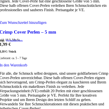
eignen. Jede Cover-Perle hat eine geschlossene Größe von 5 mm.
Diese halb offenen Cover-Perlen verleihen Ihren Schmuckstücken ein
professionelles und sauberes Finish. Preisangabe je VE.
Zum Wunschzettel hinzufügen
Crimp Cover Perlen – 5 mm
inkl. 19 % MwSt.
zzgl.
Versandkosten
1,99
€
0,10
€
/
Stück
Lieferzeit:
ca. 5 - 7 Tage
In den Warenkorb
Für alle, die Schmuck selbst designen, sind unsere goldfarbenen Crimp
Cover-Perlen unverzichtbar. Diese halb offenen Cover-Perlen eignen
sich hervorragend, um Crimp-Perlen elegant zu kaschieren und Ihrem
Schmuckstück ein makelloses Finish zu verleihen. Jede
Verpackungseinheit (VE) enthält 20 Perlen mit einer geschlossenen
Größe von 5 mm. Preisangabe je VE. Perfekt für Ihre kreativen
Projekte und um Ihrem Design den letzten Schliff zu geben.
Verwandeln Sie Ihre Schmuckkreationen mit diesen praktischen und
ästhetischen Cover-Perlen!