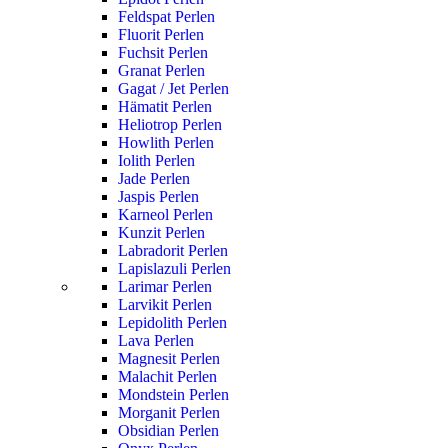
Feldspat Perlen
Fluorit Perlen
Fuchsit Perlen
Granat Perlen
Gagat / Jet Perlen
Hämatit Perlen
Heliotrop Perlen
Howlith Perlen
Iolith Perlen
Jade Perlen
Jaspis Perlen
Karneol Perlen
Kunzit Perlen
Labradorit Perlen
Lapislazuli Perlen
Larimar Perlen
Larvikit Perlen
Lepidolith Perlen
Lava Perlen
Magnesit Perlen
Malachit Perlen
Mondstein Perlen
Morganit Perlen
Obsidian Perlen