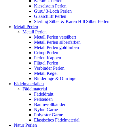
Keramik Perlen
Kieselstein Perlen
Guru/ 3-Loch Perlen
Glasschliff Perlen
Sterling Silber & Karen Hill Silber Perlen
Metall Perlen
Metall Perlen
Metall Perlen versilbert
Metall Perlen silberfarben
Metall Perlen goldfarben
Crimp Perlen
Perlen Kappen
Flügel Perlen
Verbinder Perlen
Metall Kegel
Binderinge & Ohrringe
Fädelmaterialien
Fädelmaterial
Fädeldraht
Perlseiden
Baumwollbänder
Nylon Garne
Polyester Garne
Elastisches Fädelmaterial
Natur Perlen