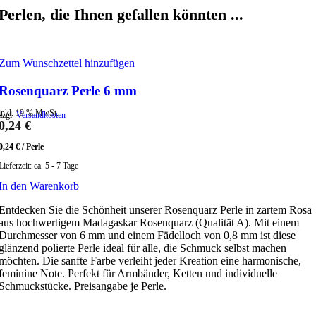
Perlen, die Ihnen gefallen könnten ...
Zum Wunschzettel hinzufügen
Rosenquarz Perle 6 mm
inkl. 19 % MwSt.
zzgl.
Versandkosten
0,24
€
0,24
€
/
Perle
Lieferzeit:
ca. 5 - 7 Tage
In den Warenkorb
Entdecken Sie die Schönheit unserer Rosenquarz Perle in zartem Rosa
aus hochwertigem Madagaskar Rosenquarz (Qualität A). Mit einem
Durchmesser von 6 mm und einem Fädelloch von 0,8 mm ist diese
glänzend polierte Perle ideal für alle, die Schmuck selbst machen
möchten. Die sanfte Farbe verleiht jeder Kreation eine harmonische,
feminine Note. Perfekt für Armbänder, Ketten und individuelle
Schmuckstücke. Preisangabe je Perle.