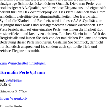
einzigartige Schmuckstücke höchster Qualität. Die 6 mm Perle, von
erstklassiger AAA-Qualität, strahlt zeitlose Eleganz aus und eignet sich
perfekt für Ihre DIY-Schmuckprojekte. Das klare Fädelloch von 1 mm
ermöglicht vielseitige Gestaltungsmöglichkeiten. Der Bergkristall,
Symbol für Klarheit und Reinheit, wird in dieser AAA-Qualität zum
Highlight Ihrer Malas und selbstgemachten Schmuckkreationen. Der
Preis bezieht sich auf eine einzelne Perle, was Ihnen die Freiheit gibt,
kosteneffizient und kreativ zu arbeiten. Tauchen Sie ein in die Welt des
Bergkristalls und lassen Sie sich von der natürlichen Brillanz und tiefen
Bedeutung dieser Perle inspirieren. Gestalten Sie Schmuck, der nicht
nur ästhetisch ansprechend ist, sondern auch spirituelle Tiefe und
zeitlose Eleganz ausstrahlt.
Zum Wunschzettel hinzufügen
Turmalin Perle 6,3 mm
inkl. 19 % MwSt.
zzgl.
Versandkosten
0,35
€
Lieferzeit:
ca. 5 - 7 Tage
In den Warenkorb
Turmalin Perle