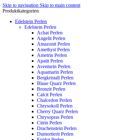
Skip to navigation
Skip to main content
Produktkategorien
Edelstein Perlen
Edelstein Perlen
Achat Perlen
Angelit Perlen
Amazonit Perlen
Amethyst Perlen
Ametrin Perlen
Apatit Perlen
Aventurin Perlen
Aquamarin Perlen
Bergkristall Perlen
Blaue Quarz Perlen
Bronzit Perlen
Calcit Perlen
Chalcedon Perlen
Chrysokoll Perlen
Cherry Quarz Perlen
Chrysopras Perlen
Citrin Perlen
Drachenstein Perlen
Dumortierit Perlen
Epidot Perlen