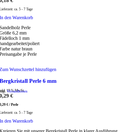
0,18
€
Lieferzeit:
ca. 5 - 7 Tage
In den Warenkorb
Sandelholz Perle
Größe 6,2 mm
Fädelloch 1 mm
handgearbeitet/poliert
Farbe natur braun
Preisangabe je Perle
Zum Wunschzettel hinzufügen
Bergkristall Perle 6 mm
inkl. 19 % MwSt.
zzgl.
Versandkosten
0,29
€
0,29
€
/
Perle
Lieferzeit:
ca. 5 - 7 Tage
In den Warenkorb
Kreieren Sie mit unserer Bergkristall Perle in klarer Ausführung