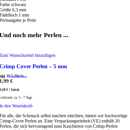
Farbe schwarz
Größe 6,3 mm
Fädelloch 1 mm
Preisangabe je Perle
Und noch mehr Perlen ...
Zum Wunschzettel hinzufügen
Crimp Cover Perlen – 5 mm
inkl. 19 % MwSt.
zzgl.
Versandkosten
1,99
€
0,10
€
/
Stück
Lieferzeit:
ca. 5 - 7 Tage
In den Warenkorb
Für alle, die Schmuck selbst machen möchten, bieten wir hochwertige
Crimp-Cover Perlen an. Eine Verpackungseinheit (VE) enthält 20
Perlen, die sich hervorragend zum Kaschieren von Crimp-Perlen