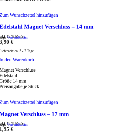
Zum Wunschzettel hinzufügen
Edelstahl Magnet Verschluss – 14 mm
inkl. 19 % MwSt.
zzgl.
Versandkosten
3,90
€
Lieferzeit:
ca. 5 - 7 Tage
In den Warenkorb
Magnet Verschluss
Edelstahl
Größe 14 mm
Preisangabe je Stück
Zum Wunschzettel hinzufügen
Magnet Verschluss – 17 mm
inkl. 19 % MwSt.
zzgl.
Versandkosten
1,95
€