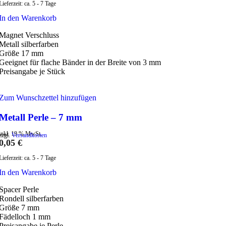
Lieferzeit:
ca. 5 - 7 Tage
In den Warenkorb
Magnet Verschluss
Metall silberfarben
Größe 17 mm
Geeignet für flache Bänder in der Breite von 3 mm
Preisangabe je Stück
Zum Wunschzettel hinzufügen
Metall Perle – 7 mm
inkl. 19 % MwSt.
zzgl.
Versandkosten
0,05
€
Lieferzeit:
ca. 5 - 7 Tage
In den Warenkorb
Spacer Perle
Rondell silberfarben
Größe 7 mm
Fädelloch 1 mm
Preisangabe je Perle