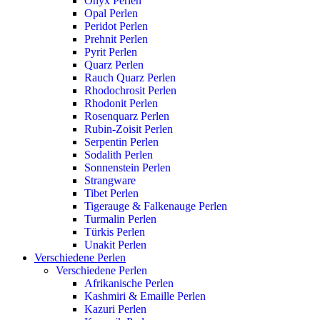
Onyx Perlen
Opal Perlen
Peridot Perlen
Prehnit Perlen
Pyrit Perlen
Quarz Perlen
Rauch Quarz Perlen
Rhodochrosit Perlen
Rhodonit Perlen
Rosenquarz Perlen
Rubin-Zoisit Perlen
Serpentin Perlen
Sodalith Perlen
Sonnenstein Perlen
Strangware
Tibet Perlen
Tigerauge & Falkenauge Perlen
Turmalin Perlen
Türkis Perlen
Unakit Perlen
Verschiedene Perlen
Verschiedene Perlen
Afrikanische Perlen
Kashmiri & Emaille Perlen
Kazuri Perlen