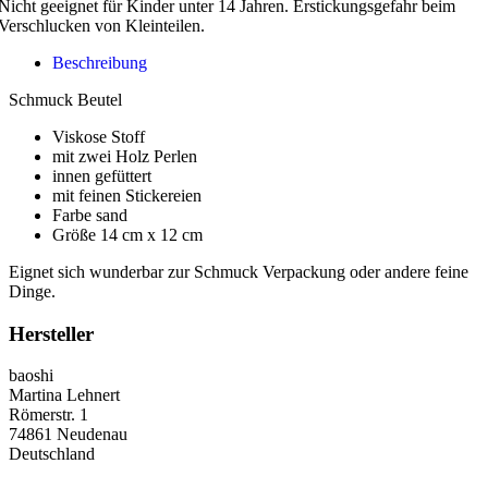
Nicht geeignet für Kinder unter 14 Jahren. Erstickungsgefahr beim
Verschlucken von Kleinteilen.
Beschreibung
Schmuck Beutel
Viskose Stoff
mit zwei Holz Perlen
innen gefüttert
mit feinen Stickereien
Farbe sand
Größe 14 cm x 12 cm
Eignet sich wunderbar zur Schmuck Verpackung oder andere feine
Dinge.
Hersteller
baoshi
Martina Lehnert
Römerstr. 1
74861 Neudenau
Deutschland