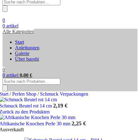
Products
search
0
0
artikel
Alle Kategorien
Start
Anleitungen
Galerie
Über baoshi
0
0
artikel
0,00
€
Products
search
Start
/
Perlen Shop
/
Schmuck Verpackungen
2,19
€
Schmuck Beutel rot 14 cm
Zurück zu den Produkten
2,25
€
Afrikanische Knochen Perle 30 mm
Ausverkauft