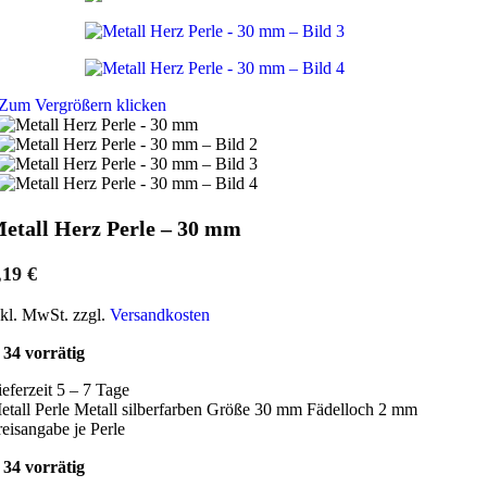
Zum Vergrößern klicken
etall Herz Perle – 30 mm
,19
€
nkl. MwSt. zzgl.
Versandkosten
34 vorrätig
ieferzeit 5 – 7 Tage
etall Perle Metall silberfarben Größe 30 mm Fädelloch 2 mm
reisangabe je Perle
34 vorrätig