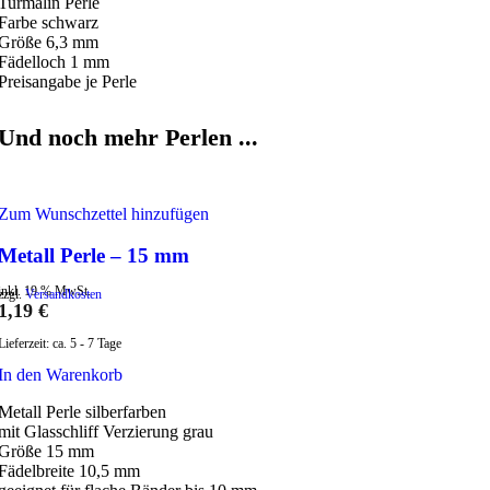
Turmalin Perle
Farbe schwarz
Größe 6,3 mm
Fädelloch 1 mm
Preisangabe je Perle
Und noch mehr Perlen ...
Zum Wunschzettel hinzufügen
Metall Perle – 15 mm
inkl. 19 % MwSt.
zzgl.
Versandkosten
1,19
€
Lieferzeit:
ca. 5 - 7 Tage
In den Warenkorb
Metall Perle silberfarben
mit Glasschliff Verzierung grau
Größe 15 mm
Fädelbreite 10,5 mm