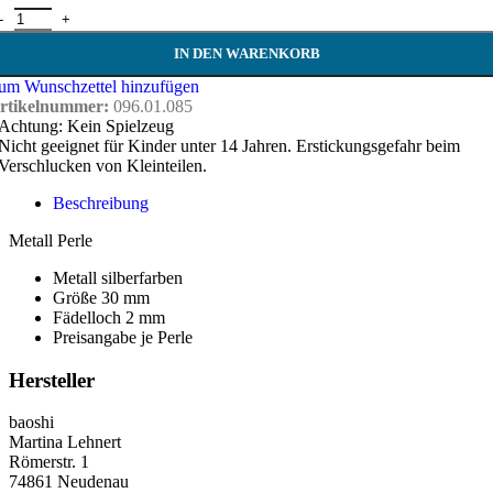
etall Herz Perle - 30 mm Menge
IN DEN WARENKORB
um Wunschzettel hinzufügen
rtikelnummer:
096.01.085
Achtung: Kein Spielzeug
Nicht geeignet für Kinder unter 14 Jahren. Erstickungsgefahr beim
Verschlucken von Kleinteilen.
Beschreibung
Metall Perle
Metall silberfarben
Größe 30 mm
Fädelloch 2 mm
Preisangabe je Perle
Hersteller
baoshi
Martina Lehnert
Römerstr. 1
74861 Neudenau