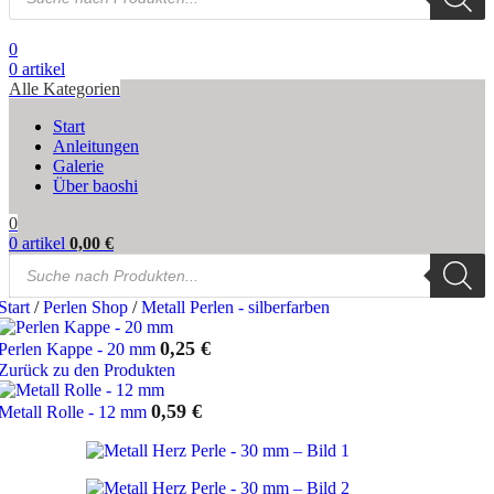
search
0
0
artikel
Alle Kategorien
Start
Anleitungen
Galerie
Über baoshi
0
0
artikel
0,00
€
Products
search
Start
/
Perlen Shop
/
Metall Perlen - silberfarben
0,25
€
Perlen Kappe - 20 mm
Zurück zu den Produkten
0,59
€
Metall Rolle - 12 mm