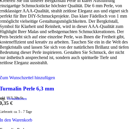
Kreieren Sie mit unserer Bergkristall Perle in klarer Ausführung
einzigartige Schmuckstücke höchster Qualität. Die 6 mm Perle, von
erstklassiger AAA-Qualität, strahlt zeitlose Eleganz aus und eignet sich
perfekt für Ihre DIY-Schmuckprojekte. Das klare Fädelloch von 1 mm
ermöglicht vielseitige Gestaltungsmöglichkeiten. Der Bergkristall,
Symbol für Klarheit und Reinheit, wird in dieser AAA-Qualität zum
Highlight Ihrer Malas und selbstgemachten Schmuckkreationen. Der
Preis bezieht sich auf eine einzelne Perle, was Ihnen die Freiheit gibt,
kosteneffizient und kreativ zu arbeiten. Tauchen Sie ein in die Welt des
Bergkristalls und lassen Sie sich von der natürlichen Brillanz und tiefen
Bedeutung dieser Perle inspirieren. Gestalten Sie Schmuck, der nicht
nur ästhetisch ansprechend ist, sondern auch spirituelle Tiefe und
zeitlose Eleganz ausstrahlt.
Zum Wunschzettel hinzufügen
Turmalin Perle 6,3 mm
inkl. 19 % MwSt.
zzgl.
Versandkosten
0,35
€
Lieferzeit:
ca. 5 - 7 Tage
In den Warenkorb