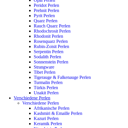
Opal Perlen
Peridot Perlen
Prehnit Perlen
Pyrit Perlen
Quarz Perlen
Rauch Quarz Perlen
Rhodochrosit Perlen
Rhodonit Perlen
Rosenquarz Perlen
Rubin-Zoisit Perlen
Serpentin Perlen
Sodalith Perlen
Sonnenstein Perlen
Strangware
Tibet Perlen
Tigerauge & Falkenauge Perlen
Turmalin Perlen
Türkis Perlen
Unakit Perlen
Verschiedene Perlen
Verschiedene Perlen
Afrikanische Perlen
Kashmiri & Emaille Perlen
Kazuri Perlen
Keramik Perlen