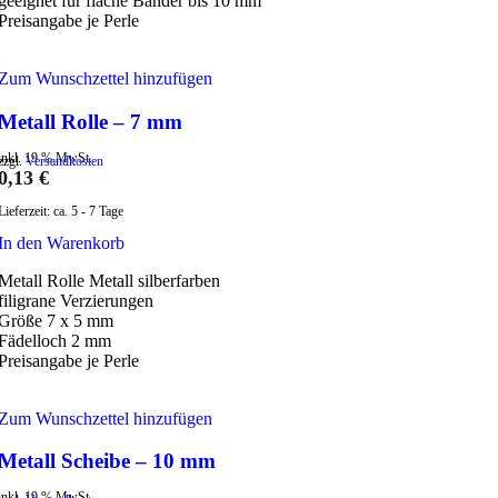
geeignet für flache Bänder bis 10 mm
Preisangabe je Perle
Zum Wunschzettel hinzufügen
Metall Rolle – 7 mm
inkl. 19 % MwSt.
zzgl.
Versandkosten
0,13
€
Lieferzeit:
ca. 5 - 7 Tage
In den Warenkorb
Metall Rolle Metall silberfarben
filigrane Verzierungen
Größe 7 x 5 mm
Fädelloch 2 mm
Preisangabe je Perle
Zum Wunschzettel hinzufügen
Metall Scheibe – 10 mm
inkl. 19 % MwSt.