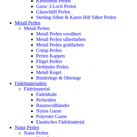
Kieselstein Perlen
Guru/ 3-Loch Perlen
Glasschliff Perlen
Sterling Silber & Karen Hill Silber Perlen
Metall Perlen
Metall Perlen
Metall Perlen versilbert
Metall Perlen silberfarben
Metall Perlen goldfarben
Crimp Perlen
Perlen Kappen
Flügel Perlen
Verbinder Perlen
Metall Kegel
Binderinge & Ohrringe
Fädelmaterialien
Fädelmaterial
Fädeldraht
Perlseiden
Baumwollbänder
Nylon Garne
Polyester Garne
Elastisches Fädelmaterial
Natur Perlen
Natur Perlen