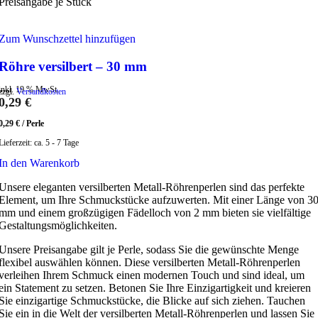
Preisangabe je Stück
Zum Wunschzettel hinzufügen
Röhre versilbert – 30 mm
inkl. 19 % MwSt.
zzgl.
Versandkosten
0,29
€
0,29
€
/
Perle
Lieferzeit:
ca. 5 - 7 Tage
In den Warenkorb
Unsere eleganten versilberten Metall-Röhrenperlen sind das perfekte
Element, um Ihre Schmuckstücke aufzuwerten. Mit einer Länge von 3
mm und einem großzügigen Fädelloch von 2 mm bieten sie vielfältige
Gestaltungsmöglichkeiten.
Unsere Preisangabe gilt je Perle, sodass Sie die gewünschte Menge
flexibel auswählen können. Diese versilberten Metall-Röhrenperlen
verleihen Ihrem Schmuck einen modernen Touch und sind ideal, um
ein Statement zu setzen. Betonen Sie Ihre Einzigartigkeit und kreieren
Sie einzigartige Schmuckstücke, die Blicke auf sich ziehen. Tauchen
Sie ein in die Welt der versilberten Metall-Röhrenperlen und lassen Sie