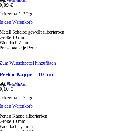
zzgl.
Versandkosten
0,09
€
Lieferzeit:
ca. 5 - 7 Tage
In den Warenkorb
Metall Scheibe gewellt silberfarben
Größe 10 mm
Fädelloch 2 mm
Preisangabe je Perle
Zum Wunschzettel hinzufügen
Perlen Kappe – 10 mm
inkl. 19 % MwSt.
zzgl.
Versandkosten
0,10
€
Lieferzeit:
ca. 5 - 7 Tage
In den Warenkorb
Perlen Kappe silberfarben
Größe 10 mm
Fädelloch 1,5 mm