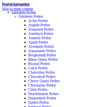
Produktkategorien
Skip to navigation
Skip to main content
Edelstein Perlen
Edelstein Perlen
Achat Perlen
Angelit Perlen
Amazonit Perlen
Amethyst Perlen
Ametrin Perlen
Apatit Perlen
Aventurin Perlen
Aquamarin Perlen
Bergkristall Perlen
Blaue Quarz Perlen
Bronzit Perlen
Calcit Perlen
Chalcedon Perlen
Chrysokoll Perlen
Cherry Quarz Perlen
Chrysopras Perlen
Citrin Perlen
Drachenstein Perlen
Dumortierit Perlen
Epidot Perlen
Feldspat Perlen