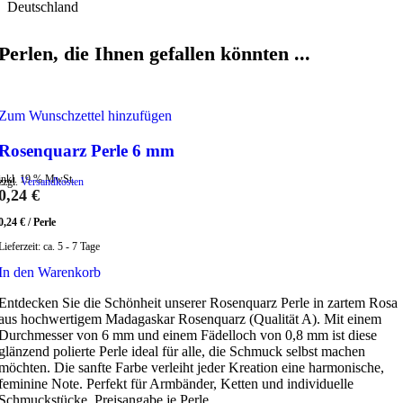
Deutschland
Perlen, die Ihnen gefallen könnten ...
Zum Wunschzettel hinzufügen
Rosenquarz Perle 6 mm
inkl. 19 % MwSt.
zzgl.
Versandkosten
0,24
€
0,24
€
/
Perle
Lieferzeit:
ca. 5 - 7 Tage
In den Warenkorb
Entdecken Sie die Schönheit unserer Rosenquarz Perle in zartem Rosa
aus hochwertigem Madagaskar Rosenquarz (Qualität A). Mit einem
Durchmesser von 6 mm und einem Fädelloch von 0,8 mm ist diese
glänzend polierte Perle ideal für alle, die Schmuck selbst machen
möchten. Die sanfte Farbe verleiht jeder Kreation eine harmonische,
feminine Note. Perfekt für Armbänder, Ketten und individuelle
Schmuckstücke. Preisangabe je Perle.