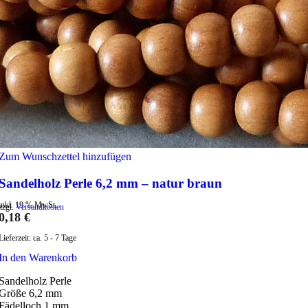
Zum Wunschzettel hinzufügen
Sandelholz Perle 6,2 mm – natur braun
inkl. 19 % MwSt.
zzgl.
Versandkosten
0,18
€
Lieferzeit:
ca. 5 - 7 Tage
In den Warenkorb
Sandelholz Perle
Größe 6,2 mm
Fädelloch 1 mm