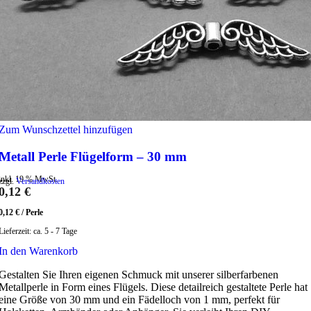
Zum Wunschzettel hinzufügen
Metall Perle Flügelform – 30 mm
inkl. 19 % MwSt.
zzgl.
Versandkosten
0,12
€
0,12
€
/
Perle
Lieferzeit:
ca. 5 - 7 Tage
In den Warenkorb
Gestalten Sie Ihren eigenen Schmuck mit unserer silberfarbenen
Metallperle in Form eines Flügels. Diese detailreich gestaltete Perle hat
eine Größe von 30 mm und ein Fädelloch von 1 mm, perfekt für