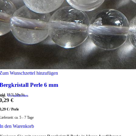
Zum Wunschzettel hinzufügen
Bergkristall Perle 6 mm
inkl. 19 % MwSt.
zzgl.
Versandkosten
0,29
€
0,29
€
/
Perle
Lieferzeit:
ca. 5 - 7 Tage
In den Warenkorb