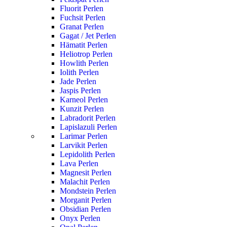
Fluorit Perlen
Fuchsit Perlen
Granat Perlen
Gagat / Jet Perlen
Hämatit Perlen
Heliotrop Perlen
Howlith Perlen
Iolith Perlen
Jade Perlen
Jaspis Perlen
Karneol Perlen
Kunzit Perlen
Labradorit Perlen
Lapislazuli Perlen
Larimar Perlen
Larvikit Perlen
Lepidolith Perlen
Lava Perlen
Magnesit Perlen
Malachit Perlen
Mondstein Perlen
Morganit Perlen
Obsidian Perlen
Onyx Perlen