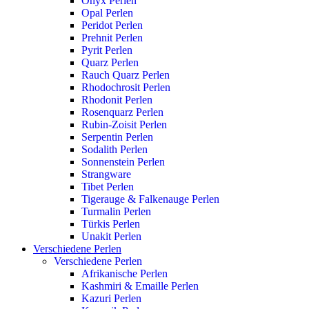
Onyx Perlen
Opal Perlen
Peridot Perlen
Prehnit Perlen
Pyrit Perlen
Quarz Perlen
Rauch Quarz Perlen
Rhodochrosit Perlen
Rhodonit Perlen
Rosenquarz Perlen
Rubin-Zoisit Perlen
Serpentin Perlen
Sodalith Perlen
Sonnenstein Perlen
Strangware
Tibet Perlen
Tigerauge & Falkenauge Perlen
Turmalin Perlen
Türkis Perlen
Unakit Perlen
Verschiedene Perlen
Verschiedene Perlen
Afrikanische Perlen
Kashmiri & Emaille Perlen
Kazuri Perlen