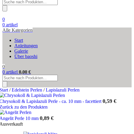
Products
search
0
0
artikel
Alle Kategorien
Start
Anleitungen
Galerie
Über baoshi
0
0
artikel
0,00
€
Products
search
Start
/
Edelstein Perlen
/
Lapislazuli Perlen
0,59
€
Chrysokoll & Lapislazuli Perle - ca. 10 mm - facettiert
Zurück zu den Produkten
0,89
€
Angelit Perle 10 mm
Ausverkauft