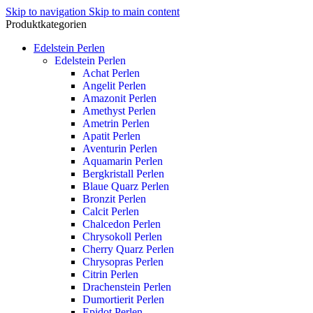
Skip to navigation
Skip to main content
Produktkategorien
Edelstein Perlen
Edelstein Perlen
Achat Perlen
Angelit Perlen
Amazonit Perlen
Amethyst Perlen
Ametrin Perlen
Apatit Perlen
Aventurin Perlen
Aquamarin Perlen
Bergkristall Perlen
Blaue Quarz Perlen
Bronzit Perlen
Calcit Perlen
Chalcedon Perlen
Chrysokoll Perlen
Cherry Quarz Perlen
Chrysopras Perlen
Citrin Perlen
Drachenstein Perlen
Dumortierit Perlen
Epidot Perlen