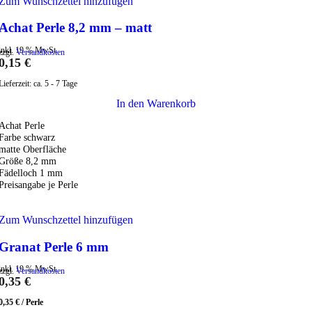
Zum Wunschzettel hinzufügen
Achat Perle 8,2 mm – matt
inkl. 19 % MwSt.
zzgl.
Versandkosten
0,15
€
Lieferzeit:
ca. 5 - 7 Tage
In den Warenkorb
Achat Perle
Farbe schwarz
matte Oberfläche
Größe 8,2 mm
Fädelloch 1 mm
Preisangabe je Perle
Zum Wunschzettel hinzufügen
Granat Perle 6 mm
inkl. 19 % MwSt.
zzgl.
Versandkosten
0,35
€
0,35
€
/
Perle