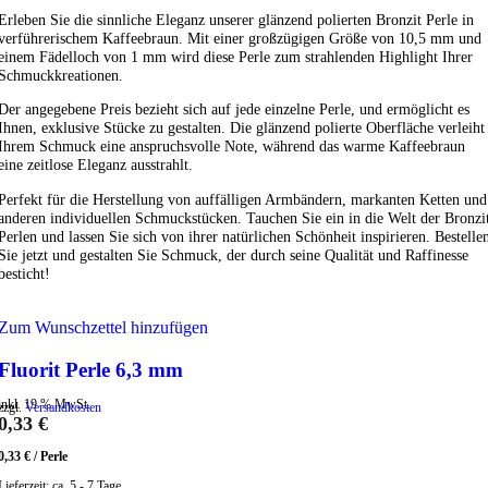
Erleben Sie die sinnliche Eleganz unserer glänzend polierten Bronzit Perle in
verführerischem Kaffeebraun. Mit einer großzügigen Größe von 10,5 mm und
einem Fädelloch von 1 mm wird diese Perle zum strahlenden Highlight Ihrer
Schmuckkreationen.
Der angegebene Preis bezieht sich auf jede einzelne Perle, und ermöglicht es
Ihnen, exklusive Stücke zu gestalten. Die glänzend polierte Oberfläche verleiht
Ihrem Schmuck eine anspruchsvolle Note, während das warme Kaffeebraun
eine zeitlose Eleganz ausstrahlt.
Perfekt für die Herstellung von auffälligen Armbändern, markanten Ketten und
anderen individuellen Schmuckstücken. Tauchen Sie ein in die Welt der Bronzi
Perlen und lassen Sie sich von ihrer natürlichen Schönheit inspirieren. Bestelle
Sie jetzt und gestalten Sie Schmuck, der durch seine Qualität und Raffinesse
besticht!
Zum Wunschzettel hinzufügen
Fluorit Perle 6,3 mm
inkl. 19 % MwSt.
zzgl.
Versandkosten
0,33
€
0,33
€
/
Perle
Lieferzeit:
ca. 5 - 7 Tage