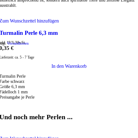
ästhetisch ansprechend ist, sondern auch spirituelle Tiefe und zeitlose Eleganz
ausstrahlt.
Zum Wunschzettel hinzufügen
Turmalin Perle 6,3 mm
inkl. 19 % MwSt.
zzgl.
Versandkosten
0,35
€
Lieferzeit:
ca. 5 - 7 Tage
In den Warenkorb
Turmalin Perle
Farbe schwarz
Größe 6,3 mm
Fädelloch 1 mm
Preisangabe je Perle
Und noch mehr Perlen ...