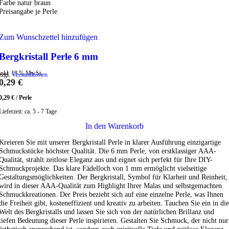
Farbe natur braun
Preisangabe je Perle
Zum Wunschzettel hinzufügen
Bergkristall Perle 6 mm
inkl. 19 % MwSt.
zzgl.
Versandkosten
0,29
€
0,29
€
/
Perle
Lieferzeit:
ca. 5 - 7 Tage
In den Warenkorb
Kreieren Sie mit unserer Bergkristall Perle in klarer Ausführung einzigartige
Schmuckstücke höchster Qualität. Die 6 mm Perle, von erstklassiger AAA-
Qualität, strahlt zeitlose Eleganz aus und eignet sich perfekt für Ihre DIY-
Schmuckprojekte. Das klare Fädelloch von 1 mm ermöglicht vielseitige
Gestaltungsmöglichkeiten. Der Bergkristall, Symbol für Klarheit und Reinheit,
wird in dieser AAA-Qualität zum Highlight Ihrer Malas und selbstgemachten
Schmuckkreationen. Der Preis bezieht sich auf eine einzelne Perle, was Ihnen
die Freiheit gibt, kosteneffizient und kreativ zu arbeiten. Tauchen Sie ein in die
Welt des Bergkristalls und lassen Sie sich von der natürlichen Brillanz und
tiefen Bedeutung dieser Perle inspirieren. Gestalten Sie Schmuck, der nicht nur