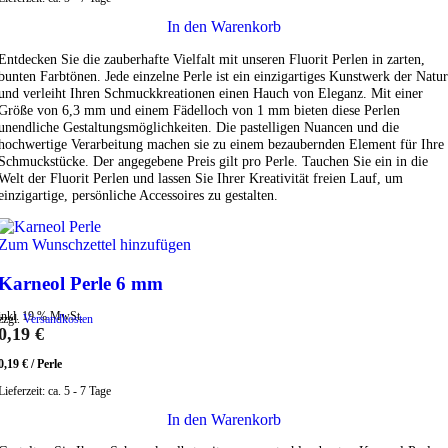
In den Warenkorb
Entdecken Sie die zauberhafte Vielfalt mit unseren Fluorit Perlen in zarten,
bunten Farbtönen. Jede einzelne Perle ist ein einzigartiges Kunstwerk der Natur
und verleiht Ihren Schmuckkreationen einen Hauch von Eleganz. Mit einer
Größe von 6,3 mm und einem Fädelloch von 1 mm bieten diese Perlen
unendliche Gestaltungsmöglichkeiten. Die pastelligen Nuancen und die
hochwertige Verarbeitung machen sie zu einem bezaubernden Element für Ihre
Schmuckstücke. Der angegebene Preis gilt pro Perle. Tauchen Sie ein in die
Welt der Fluorit Perlen und lassen Sie Ihrer Kreativität freien Lauf, um
einzigartige, persönliche Accessoires zu gestalten.
Zum Wunschzettel hinzufügen
Karneol Perle 6 mm
inkl. 19 % MwSt.
zzgl.
Versandkosten
0,19
€
0,19
€
/
Perle
Lieferzeit:
ca. 5 - 7 Tage
In den Warenkorb