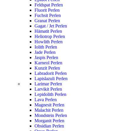
Feldspat Perlen
Fluorit Perlen
Fuchsit Perlen
Granat Perlen
Gagat / Jet Perlen
Hämatit Perlen
Heliotrop Perlen
Howlith Perlen
Iolith Perlen
Jade Perlen
Jaspis Perlen
Karneol Perlen
Kunzit Perlen
Labradorit Perlen
Lapislazuli Perlen
Larimar Perlen
Larvikit Perlen
Lepidolith Perlen
Lava Perlen
Magnesit Perlen
Malachit Perlen
Mondstein Perlen
Morganit Perlen
Obsidian Perlen