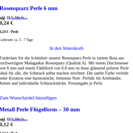
Rosenquarz Perle 6 mm
inkl. 19 % MwSt.
zzgl.
Versandkosten
0,24
€
0,24
€
/
Perle
Lieferzeit:
ca. 5 - 7 Tage
In den Warenkorb
Entdecken Sie die Schönheit unserer Rosenquarz Perle in zartem Rosa aus
hochwertigem Madagaskar Rosenquarz (Qualität A). Mit einem Durchmesser
von 6 mm und einem Fädelloch von 0,8 mm ist diese glänzend polierte Perle
ideal für alle, die Schmuck selbst machen möchten. Die sanfte Farbe verleiht
jeder Kreation eine harmonische, feminine Note. Perfekt für Armbänder,
Ketten und individuelle Schmuckstücke. Preisangabe je Perle.
Zum Wunschzettel hinzufügen
Metall Perle Flügelform – 30 mm
inkl. 19 % MwSt.
zzgl.
Versandkosten
0,12
€