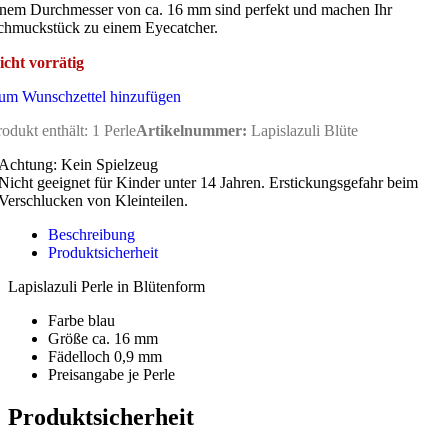
inem Durchmesser von ca. 16 mm sind perfekt und machen Ihr
chmuckstück zu einem Eyecatcher.
icht vorrätig
um Wunschzettel hinzufügen
rodukt enthält: 1
Perle
Artikelnummer:
Lapislazuli Blüte
Achtung: Kein Spielzeug
Nicht geeignet für Kinder unter 14 Jahren. Erstickungsgefahr beim
Verschlucken von Kleinteilen.
Beschreibung
Produktsicherheit
Lapislazuli Perle in Blütenform
Farbe blau
Größe ca. 16 mm
Fädelloch 0,9 mm
Preisangabe je Perle
Produktsicherheit