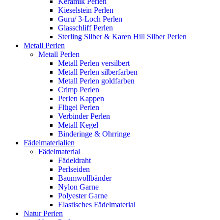
Keramik Perlen
Kieselstein Perlen
Guru/ 3-Loch Perlen
Glasschliff Perlen
Sterling Silber & Karen Hill Silber Perlen
Metall Perlen
Metall Perlen
Metall Perlen versilbert
Metall Perlen silberfarben
Metall Perlen goldfarben
Crimp Perlen
Perlen Kappen
Flügel Perlen
Verbinder Perlen
Metall Kegel
Binderinge & Ohrringe
Fädelmaterialien
Fädelmaterial
Fädeldraht
Perlseiden
Baumwollbänder
Nylon Garne
Polyester Garne
Elastisches Fädelmaterial
Natur Perlen