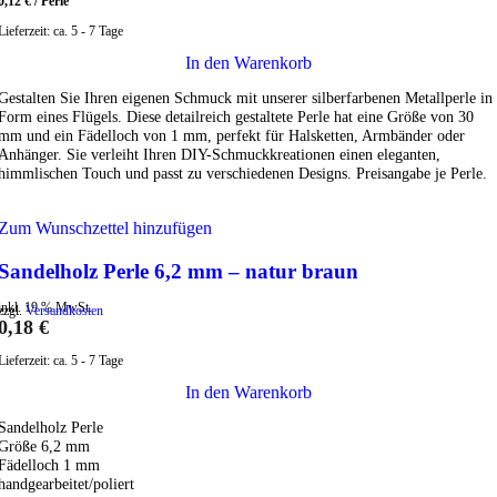
0,12
€
/
Perle
Lieferzeit:
ca. 5 - 7 Tage
In den Warenkorb
Gestalten Sie Ihren eigenen Schmuck mit unserer silberfarbenen Metallperle in
Form eines Flügels. Diese detailreich gestaltete Perle hat eine Größe von 30
mm und ein Fädelloch von 1 mm, perfekt für Halsketten, Armbänder oder
Anhänger. Sie verleiht Ihren DIY-Schmuckkreationen einen eleganten,
himmlischen Touch und passt zu verschiedenen Designs. Preisangabe je Perle.
Zum Wunschzettel hinzufügen
Sandelholz Perle 6,2 mm – natur braun
inkl. 19 % MwSt.
zzgl.
Versandkosten
0,18
€
Lieferzeit:
ca. 5 - 7 Tage
In den Warenkorb
Sandelholz Perle
Größe 6,2 mm
Fädelloch 1 mm
handgearbeitet/poliert