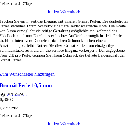
Lieferzeit:
ca. 5 - 7 Tage
In den Warenkorb
Tauchen Sie ein in zeitlose Eleganz mit unseren Granat Perlen. Die dunkelrote
Perlen verleihen Ihrem Schmuck eine tiefe, leidenschaftliche Note. Die Größe
von 6 mm ermöglicht vielseitige Gestaltungsmöglichkeiten, während das
Fädelloch mit 1 mm Durchmesser leichtes Auffädeln ermöglicht. Jede Perle
strahlt in intensivem Dunkelrot, das Ihren Schmuckstücken eine edle
Ausstrahlung verleiht. Nutzen Sie diese Granat Perlen, um einzigartige
Schmuckstücke zu kreieren, die zeitlose Eleganz verkörpern. Der angegebene
Preis gilt pro Perle. Gönnen Sie Ihrem Schmuck die tiefrote Leidenschaft der
Granat Perlen.
Zum Wunschzettel hinzufügen
Bronzit Perle 10,5 mm
inkl. 19 % MwSt.
zzgl.
Versandkosten
0,39
€
0,39
€
/
Perle
Lieferzeit:
ca. 5 - 7 Tage
In den Warenkorb