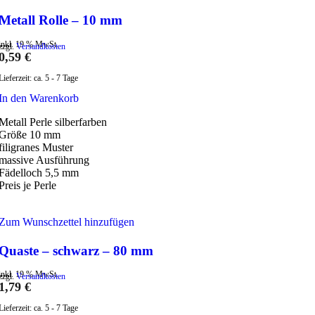
Metall Rolle – 10 mm
inkl. 19 % MwSt.
zzgl.
Versandkosten
0,59
€
Lieferzeit:
ca. 5 - 7 Tage
In den Warenkorb
Metall Perle silberfarben
Größe 10 mm
filigranes Muster
massive Ausführung
Fädelloch 5,5 mm
Preis je Perle
Zum Wunschzettel hinzufügen
Quaste – schwarz – 80 mm
inkl. 19 % MwSt.
zzgl.
Versandkosten
1,79
€
Lieferzeit:
ca. 5 - 7 Tage