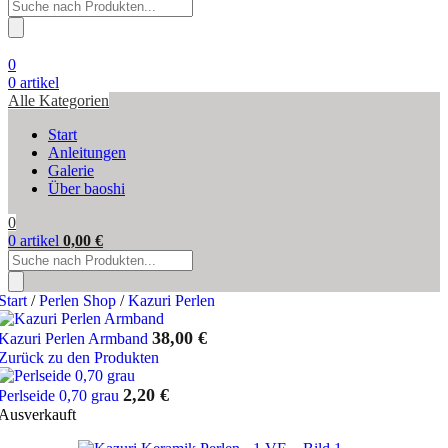
Products
search
0
0
artikel
Alle Kategorien
Start
Anleitungen
Galerie
Über baoshi
0
0
artikel
0,00
€
Products
search
Start
/
Perlen Shop
/
Kazuri Perlen
38,00
€
Kazuri Perlen Armband
Zurück zu den Produkten
2,20
€
Perlseide 0,70 grau
Ausverkauft