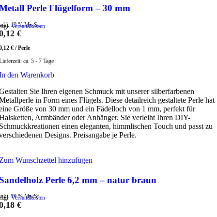
Metall Perle Flügelform – 30 mm
inkl. 19 % MwSt.
zzgl.
Versandkosten
0,12
€
0,12
€
/
Perle
Lieferzeit:
ca. 5 - 7 Tage
In den Warenkorb
Gestalten Sie Ihren eigenen Schmuck mit unserer silberfarbenen
Metallperle in Form eines Flügels. Diese detailreich gestaltete Perle hat
eine Größe von 30 mm und ein Fädelloch von 1 mm, perfekt für
Halsketten, Armbänder oder Anhänger. Sie verleiht Ihren DIY-
Schmuckkreationen einen eleganten, himmlischen Touch und passt zu
verschiedenen Designs. Preisangabe je Perle.
Zum Wunschzettel hinzufügen
Sandelholz Perle 6,2 mm – natur braun
inkl. 19 % MwSt.
zzgl.
Versandkosten
0,18
€