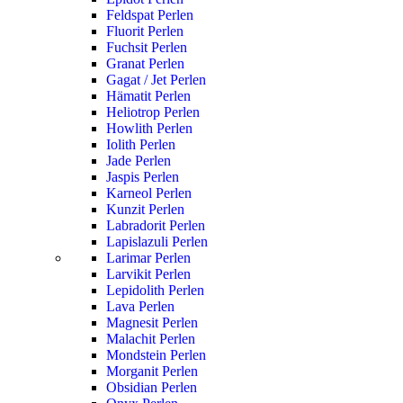
Feldspat Perlen
Fluorit Perlen
Fuchsit Perlen
Granat Perlen
Gagat / Jet Perlen
Hämatit Perlen
Heliotrop Perlen
Howlith Perlen
Iolith Perlen
Jade Perlen
Jaspis Perlen
Karneol Perlen
Kunzit Perlen
Labradorit Perlen
Lapislazuli Perlen
Larimar Perlen
Larvikit Perlen
Lepidolith Perlen
Lava Perlen
Magnesit Perlen
Malachit Perlen
Mondstein Perlen
Morganit Perlen
Obsidian Perlen