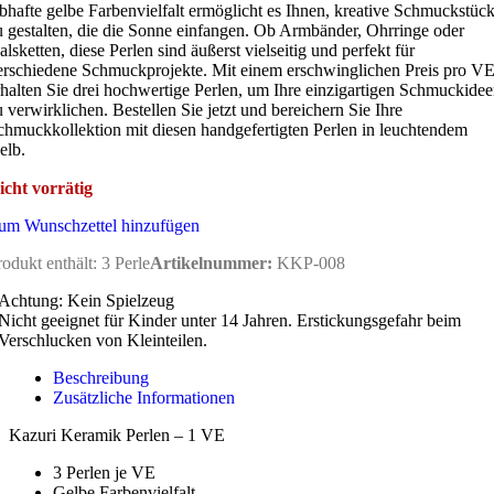
ebhafte gelbe Farbenvielfalt ermöglicht es Ihnen, kreative Schmuckstüc
u gestalten, die die Sonne einfangen. Ob Armbänder, Ohrringe oder
alsketten, diese Perlen sind äußerst vielseitig und perfekt für
erschiedene Schmuckprojekte. Mit einem erschwinglichen Preis pro V
rhalten Sie drei hochwertige Perlen, um Ihre einzigartigen Schmuckide
u verwirklichen. Bestellen Sie jetzt und bereichern Sie Ihre
chmuckkollektion mit diesen handgefertigten Perlen in leuchtendem
elb.
icht vorrätig
um Wunschzettel hinzufügen
rodukt enthält: 3
Perle
Artikelnummer:
KKP-008
Achtung: Kein Spielzeug
Nicht geeignet für Kinder unter 14 Jahren. Erstickungsgefahr beim
Verschlucken von Kleinteilen.
Beschreibung
Zusätzliche Informationen
Kazuri Keramik Perlen – 1 VE
3 Perlen je VE
Gelbe Farbenvielfalt