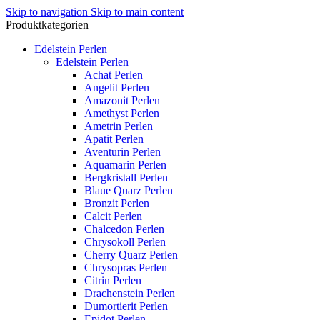
Skip to navigation
Skip to main content
Produktkategorien
Edelstein Perlen
Edelstein Perlen
Achat Perlen
Angelit Perlen
Amazonit Perlen
Amethyst Perlen
Ametrin Perlen
Apatit Perlen
Aventurin Perlen
Aquamarin Perlen
Bergkristall Perlen
Blaue Quarz Perlen
Bronzit Perlen
Calcit Perlen
Chalcedon Perlen
Chrysokoll Perlen
Cherry Quarz Perlen
Chrysopras Perlen
Citrin Perlen
Drachenstein Perlen
Dumortierit Perlen
Epidot Perlen