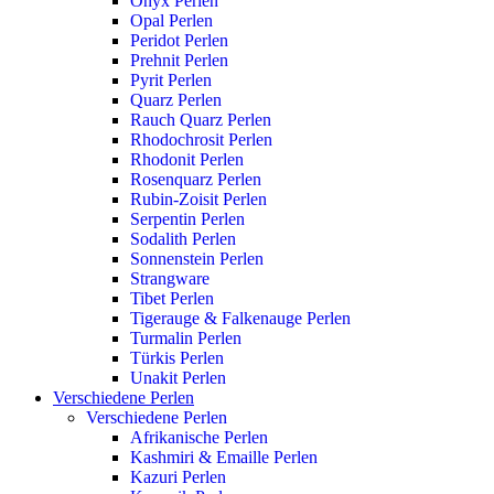
Onyx Perlen
Opal Perlen
Peridot Perlen
Prehnit Perlen
Pyrit Perlen
Quarz Perlen
Rauch Quarz Perlen
Rhodochrosit Perlen
Rhodonit Perlen
Rosenquarz Perlen
Rubin-Zoisit Perlen
Serpentin Perlen
Sodalith Perlen
Sonnenstein Perlen
Strangware
Tibet Perlen
Tigerauge & Falkenauge Perlen
Turmalin Perlen
Türkis Perlen
Unakit Perlen
Verschiedene Perlen
Verschiedene Perlen
Afrikanische Perlen
Kashmiri & Emaille Perlen
Kazuri Perlen