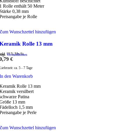
Kunststoff beschichtet
1 Rolle enthält 50 Meter
Stärke 0,38 mm
Preisangabe je Rolle
Zum Wunschzettel hinzufügen
Keramik Rolle 13 mm
inkl. 19 % MwSt.
zzgl.
Versandkosten
0,79
€
Lieferzeit:
ca. 5 - 7 Tage
In den Warenkorb
Keramik Rolle 13 mm
Keramik versilbert
schwarze Patina
Größe 13 mm
Fädelloch 1,5 mm
Preisangabe je Perle
Zum Wunschzettel hinzufügen