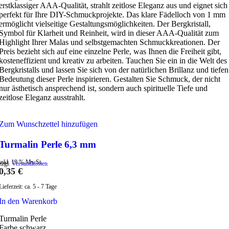
erstklassiger AAA-Qualität, strahlt zeitlose Eleganz aus und eignet sich
perfekt für Ihre DIY-Schmuckprojekte. Das klare Fädelloch von 1 mm
ermöglicht vielseitige Gestaltungsmöglichkeiten. Der Bergkristall,
Symbol für Klarheit und Reinheit, wird in dieser AAA-Qualität zum
Highlight Ihrer Malas und selbstgemachten Schmuckkreationen. Der
Preis bezieht sich auf eine einzelne Perle, was Ihnen die Freiheit gibt,
kosteneffizient und kreativ zu arbeiten. Tauchen Sie ein in die Welt des
Bergkristalls und lassen Sie sich von der natürlichen Brillanz und tiefen
Bedeutung dieser Perle inspirieren. Gestalten Sie Schmuck, der nicht
nur ästhetisch ansprechend ist, sondern auch spirituelle Tiefe und
zeitlose Eleganz ausstrahlt.
Zum Wunschzettel hinzufügen
Turmalin Perle 6,3 mm
inkl. 19 % MwSt.
zzgl.
Versandkosten
0,35
€
Lieferzeit:
ca. 5 - 7 Tage
In den Warenkorb
Turmalin Perle
Farbe schwarz