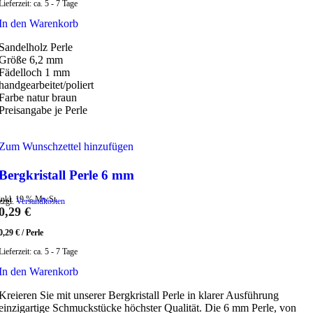
Lieferzeit:
ca. 5 - 7 Tage
In den Warenkorb
Sandelholz Perle
Größe 6,2 mm
Fädelloch 1 mm
handgearbeitet/poliert
Farbe natur braun
Preisangabe je Perle
Zum Wunschzettel hinzufügen
Bergkristall Perle 6 mm
inkl. 19 % MwSt.
zzgl.
Versandkosten
0,29
€
0,29
€
/
Perle
Lieferzeit:
ca. 5 - 7 Tage
In den Warenkorb
Kreieren Sie mit unserer Bergkristall Perle in klarer Ausführung
einzigartige Schmuckstücke höchster Qualität. Die 6 mm Perle, von