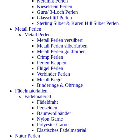
Keramik Perlen
Kieselstein Perlen
Guru/ 3-Loch Perlen
Glasschliff Perlen
Sterling Silber & Karen Hill Silber Perlen
Metall Perlen
Metall Perlen
Metall Perlen versilbert
Metall Perlen silberfarben
Metall Perlen goldfarben
Crimp Perlen
Perlen Kappen
Flügel Perlen
Verbinder Perlen
Metall Kegel
Binderinge & Ohrringe
Fädelmaterialien
Fädelmaterial
Fädeldraht
Perlseiden
Baumwollbänder
Nylon Garne
Polyester Garne
Elastisches Fädelmaterial
Natur Perlen