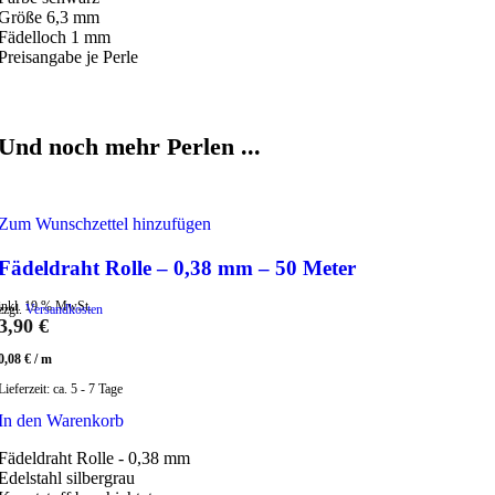
Größe 6,3 mm
Fädelloch 1 mm
Preisangabe je Perle
Und noch mehr Perlen ...
Zum Wunschzettel hinzufügen
Fädeldraht Rolle – 0,38 mm – 50 Meter
inkl. 19 % MwSt.
zzgl.
Versandkosten
3,90
€
0,08
€
/
m
Lieferzeit:
ca. 5 - 7 Tage
In den Warenkorb
Fädeldraht Rolle - 0,38 mm
Edelstahl silbergrau