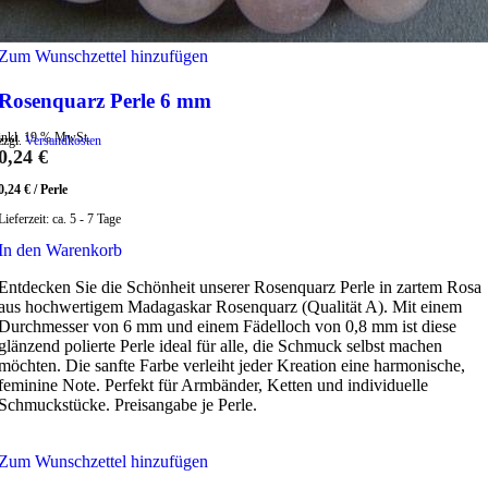
Zum Wunschzettel hinzufügen
Rosenquarz Perle 6 mm
inkl. 19 % MwSt.
zzgl.
Versandkosten
0,24
€
0,24
€
/
Perle
Lieferzeit:
ca. 5 - 7 Tage
In den Warenkorb
Entdecken Sie die Schönheit unserer Rosenquarz Perle in zartem Rosa
aus hochwertigem Madagaskar Rosenquarz (Qualität A). Mit einem
Durchmesser von 6 mm und einem Fädelloch von 0,8 mm ist diese
glänzend polierte Perle ideal für alle, die Schmuck selbst machen
möchten. Die sanfte Farbe verleiht jeder Kreation eine harmonische,
feminine Note. Perfekt für Armbänder, Ketten und individuelle
Schmuckstücke. Preisangabe je Perle.
Zum Wunschzettel hinzufügen