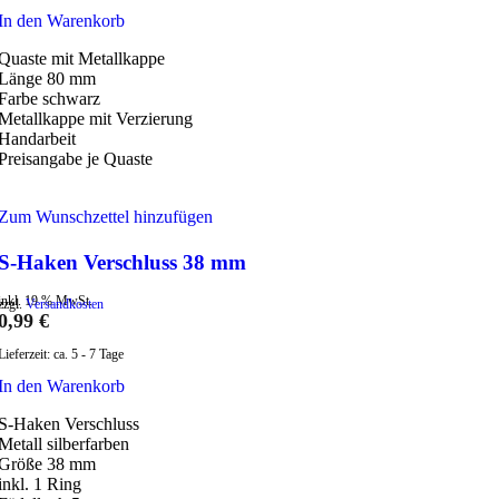
In den Warenkorb
Quaste mit Metallkappe
Länge 80 mm
Farbe schwarz
Metallkappe mit Verzierung
Handarbeit
Preisangabe je Quaste
Zum Wunschzettel hinzufügen
S-Haken Verschluss 38 mm
inkl. 19 % MwSt.
zzgl.
Versandkosten
0,99
€
Lieferzeit:
ca. 5 - 7 Tage
In den Warenkorb
S-Haken Verschluss
Metall silberfarben
Größe 38 mm
inkl. 1 Ring