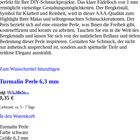
perfekt für Ihre DIY-Schmuckprojekte. Das klare Fädelloch von 1 mm
ermöglicht vielseitige Gestaltungsmöglichkeiten. Der Bergkristall,
Symbol für Klarheit und Reinheit, wird in dieser AAA-Qualität zum
Highlight Ihrer Malas und selbstgemachten Schmuckkreationen. Der
Preis bezieht sich auf eine einzelne Perle, was Ihnen die Freiheit gibt,
kosteneffizient und kreativ zu arbeiten. Tauchen Sie ein in die Welt des
Bergkristalls und lassen Sie sich von der natürlichen Brillanz und tiefen
Bedeutung dieser Perle inspirieren. Gestalten Sie Schmuck, der nicht
nur ästhetisch ansprechend ist, sondern auch spirituelle Tiefe und
zeitlose Eleganz ausstrahlt.
Zum Wunschzettel hinzufügen
Turmalin Perle 6,3 mm
inkl. 19 % MwSt.
zzgl.
Versandkosten
0,35
€
Lieferzeit:
ca. 5 - 7 Tage
In den Warenkorb
Turmalin Perle
Farbe schwarz
Größe 6,3 mm