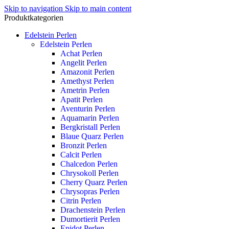
Skip to navigation
Skip to main content
Produktkategorien
Edelstein Perlen
Edelstein Perlen
Achat Perlen
Angelit Perlen
Amazonit Perlen
Amethyst Perlen
Ametrin Perlen
Apatit Perlen
Aventurin Perlen
Aquamarin Perlen
Bergkristall Perlen
Blaue Quarz Perlen
Bronzit Perlen
Calcit Perlen
Chalcedon Perlen
Chrysokoll Perlen
Cherry Quarz Perlen
Chrysopras Perlen
Citrin Perlen
Drachenstein Perlen
Dumortierit Perlen
Epidot Perlen