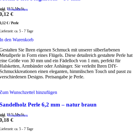
inkl. 19 % MwSt.
zzgl.
Versandkosten
0,12
€
0,12
€
/
Perle
Lieferzeit:
ca. 5 - 7 Tage
In den Warenkorb
Gestalten Sie Ihren eigenen Schmuck mit unserer silberfarbenen
Metallperle in Form eines Flügels. Diese detailreich gestaltete Perle hat
eine Größe von 30 mm und ein Fädelloch von 1 mm, perfekt für
Halsketten, Armbänder oder Anhänger. Sie verleiht Ihren DIY-
Schmuckkreationen einen eleganten, himmlischen Touch und passt zu
verschiedenen Designs. Preisangabe je Perle.
Zum Wunschzettel hinzufügen
Sandelholz Perle 6,2 mm – natur braun
inkl. 19 % MwSt.
zzgl.
Versandkosten
0,18
€
Lieferzeit:
ca. 5 - 7 Tage