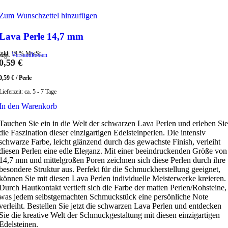
Zum Wunschzettel hinzufügen
Lava Perle 14,7 mm
inkl. 19 % MwSt.
zzgl.
Versandkosten
0,59
€
0,59
€
/
Perle
Lieferzeit:
ca. 5 - 7 Tage
In den Warenkorb
Tauchen Sie ein in die Welt der schwarzen Lava Perlen und erleben Sie
die Faszination dieser einzigartigen Edelsteinperlen. Die intensiv
schwarze Farbe, leicht glänzend durch das gewachste Finish, verleiht
diesen Perlen eine edle Eleganz. Mit einer beeindruckenden Größe von
14,7 mm und mittelgroßen Poren zeichnen sich diese Perlen durch ihre
besondere Struktur aus. Perfekt für die Schmuckherstellung geeignet,
können Sie mit diesen Lava Perlen individuelle Meisterwerke kreieren.
Durch Hautkontakt vertieft sich die Farbe der matten Perlen/Rohsteine,
was jedem selbstgemachten Schmuckstück eine persönliche Note
verleiht. Bestellen Sie jetzt die schwarzen Lava Perlen und entdecken
Sie die kreative Welt der Schmuckgestaltung mit diesen einzigartigen
Edelsteinen.