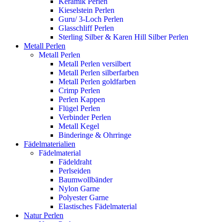
Keramik Perlen
Kieselstein Perlen
Guru/ 3-Loch Perlen
Glasschliff Perlen
Sterling Silber & Karen Hill Silber Perlen
Metall Perlen
Metall Perlen
Metall Perlen versilbert
Metall Perlen silberfarben
Metall Perlen goldfarben
Crimp Perlen
Perlen Kappen
Flügel Perlen
Verbinder Perlen
Metall Kegel
Binderinge & Ohrringe
Fädelmaterialien
Fädelmaterial
Fädeldraht
Perlseiden
Baumwollbänder
Nylon Garne
Polyester Garne
Elastisches Fädelmaterial
Natur Perlen