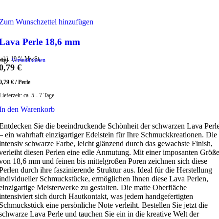
Zum Wunschzettel hinzufügen
Lava Perle 18,6 mm
inkl. 19 % MwSt.
zzgl.
Versandkosten
0,79
€
0,79
€
/
Perle
Lieferzeit:
ca. 5 - 7 Tage
In den Warenkorb
Entdecken Sie die beeindruckende Schönheit der schwarzen Lava Perl
– ein wahrhaft einzigartiger Edelstein für Ihre Schmuckkreationen. Die
intensiv schwarze Farbe, leicht glänzend durch das gewachste Finish,
verleiht diesen Perlen eine edle Anmutung. Mit einer imposanten Größ
von 18,6 mm und feinen bis mittelgroßen Poren zeichnen sich diese
Perlen durch ihre faszinierende Struktur aus. Ideal für die Herstellung
individueller Schmuckstücke, ermöglichen Ihnen diese Lava Perlen,
einzigartige Meisterwerke zu gestalten. Die matte Oberfläche
intensiviert sich durch Hautkontakt, was jedem handgefertigten
Schmuckstück eine persönliche Note verleiht. Bestellen Sie jetzt die
schwarze Lava Perle und tauchen Sie ein in die kreative Welt der