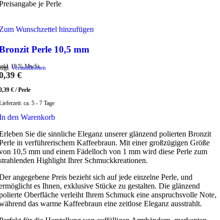
Preisangabe je Perle
Zum Wunschzettel hinzufügen
Bronzit Perle 10,5 mm
inkl. 19 % MwSt.
zzgl.
Versandkosten
0,39
€
0,39
€
/
Perle
Lieferzeit:
ca. 5 - 7 Tage
In den Warenkorb
Erleben Sie die sinnliche Eleganz unserer glänzend polierten Bronzit
Perle in verführerischem Kaffeebraun. Mit einer großzügigen Größe
von 10,5 mm und einem Fädelloch von 1 mm wird diese Perle zum
strahlenden Highlight Ihrer Schmuckkreationen.
Der angegebene Preis bezieht sich auf jede einzelne Perle, und
ermöglicht es Ihnen, exklusive Stücke zu gestalten. Die glänzend
polierte Oberfläche verleiht Ihrem Schmuck eine anspruchsvolle Note,
während das warme Kaffeebraun eine zeitlose Eleganz ausstrahlt.