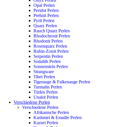
Onyx Perlen
Opal Perlen
Peridot Perlen
Prehnit Perlen
Pyrit Perlen
Quarz Perlen
Rauch Quarz Perlen
Rhodochrosit Perlen
Rhodonit Perlen
Rosenquarz Perlen
Rubin-Zoisit Perlen
Serpentin Perlen
Sodalith Perlen
Sonnenstein Perlen
Strangware
Tibet Perlen
Tigerauge & Falkenauge Perlen
Turmalin Perlen
Türkis Perlen
Unakit Perlen
Verschiedene Perlen
Verschiedene Perlen
Afrikanische Perlen
Kashmiri & Emaille Perlen
Kazuri Perlen