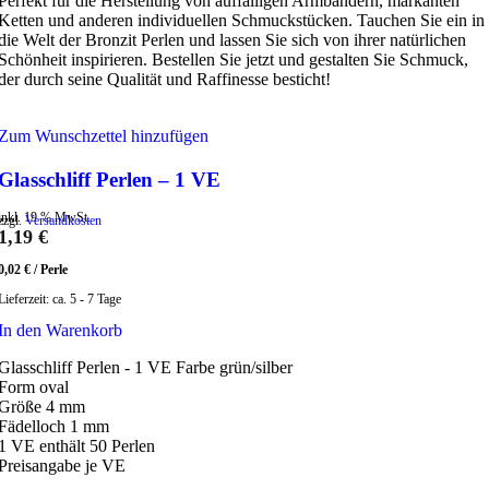
Perfekt für die Herstellung von auffälligen Armbändern, markanten
Ketten und anderen individuellen Schmuckstücken. Tauchen Sie ein in
die Welt der Bronzit Perlen und lassen Sie sich von ihrer natürlichen
Schönheit inspirieren. Bestellen Sie jetzt und gestalten Sie Schmuck,
der durch seine Qualität und Raffinesse besticht!
Zum Wunschzettel hinzufügen
Glasschliff Perlen – 1 VE
inkl. 19 % MwSt.
zzgl.
Versandkosten
1,19
€
0,02
€
/
Perle
Lieferzeit:
ca. 5 - 7 Tage
In den Warenkorb
Glasschliff Perlen - 1 VE Farbe grün/silber
Form oval
Größe 4 mm
Fädelloch 1 mm
1 VE enthält 50 Perlen
Preisangabe je VE