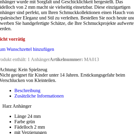
nhänger wurde mit Sorgfalt und Geschicklichkeit hergestellt. Das
ädelloch von 2 mm macht sie vielseitig einsetzbar. Diese einzigartigen
nhänger sind perfekt, um Ihren Schmuckkollektionen einen Hauch von
epalesischer Eleganz und Stil zu verleihen. Bestellen Sie noch heute un
rwerben Sie handgefertigte Schätze, die Ihre Schmuckprojekte aufwert
erden.
icht vorrätig
um Wunschzettel hinzufügen
rodukt enthält: 1
Anhänger
Artikelnummer:
MA013
Achtung: Kein Spielzeug
Nicht geeignet für Kinder unter 14 Jahren. Erstickungsgefahr beim
Verschlucken von Kleinteilen.
Beschreibung
Zusätzliche Informationen
Harz Anhänger
Länge 24 mm
Farbe grün
Fädelloch 2 mm
mit Verzierungen