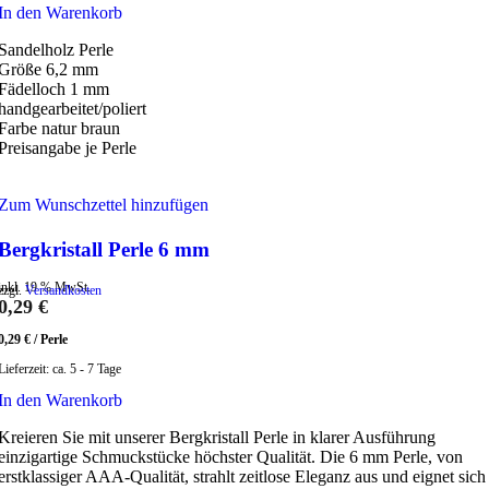
In den Warenkorb
Sandelholz Perle
Größe 6,2 mm
Fädelloch 1 mm
handgearbeitet/poliert
Farbe natur braun
Preisangabe je Perle
Zum Wunschzettel hinzufügen
Bergkristall Perle 6 mm
inkl. 19 % MwSt.
zzgl.
Versandkosten
0,29
€
0,29
€
/
Perle
Lieferzeit:
ca. 5 - 7 Tage
In den Warenkorb
Kreieren Sie mit unserer Bergkristall Perle in klarer Ausführung
einzigartige Schmuckstücke höchster Qualität. Die 6 mm Perle, von
erstklassiger AAA-Qualität, strahlt zeitlose Eleganz aus und eignet sich