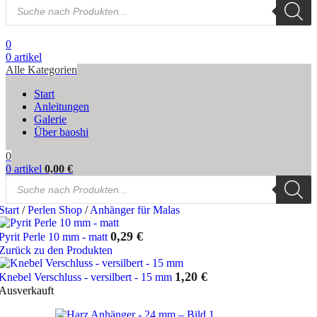
Products
search
0
0
artikel
Alle Kategorien
Start
Anleitungen
Galerie
Über baoshi
0
0
artikel
0,00
€
Products
search
Start
/
Perlen Shop
/
Anhänger für Malas
0,29
€
Pyrit Perle 10 mm - matt
Zurück zu den Produkten
1,20
€
Knebel Verschluss - versilbert - 15 mm
Ausverkauft