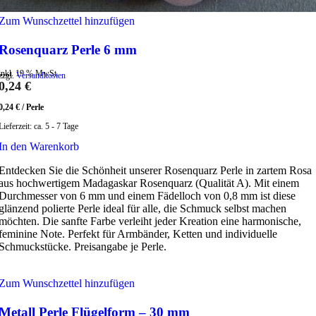
Zum Wunschzettel hinzufügen
Rosenquarz Perle 6 mm
inkl. 19 % MwSt.
zzgl.
Versandkosten
0,24
€
0,24
€
/
Perle
Lieferzeit:
ca. 5 - 7 Tage
In den Warenkorb
Entdecken Sie die Schönheit unserer Rosenquarz Perle in zartem Rosa
aus hochwertigem Madagaskar Rosenquarz (Qualität A). Mit einem
Durchmesser von 6 mm und einem Fädelloch von 0,8 mm ist diese
glänzend polierte Perle ideal für alle, die Schmuck selbst machen
möchten. Die sanfte Farbe verleiht jeder Kreation eine harmonische,
feminine Note. Perfekt für Armbänder, Ketten und individuelle
Schmuckstücke. Preisangabe je Perle.
Zum Wunschzettel hinzufügen
Metall Perle Flügelform – 30 mm