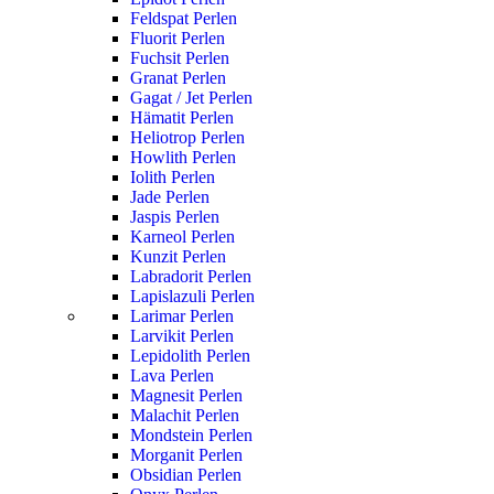
Feldspat Perlen
Fluorit Perlen
Fuchsit Perlen
Granat Perlen
Gagat / Jet Perlen
Hämatit Perlen
Heliotrop Perlen
Howlith Perlen
Iolith Perlen
Jade Perlen
Jaspis Perlen
Karneol Perlen
Kunzit Perlen
Labradorit Perlen
Lapislazuli Perlen
Larimar Perlen
Larvikit Perlen
Lepidolith Perlen
Lava Perlen
Magnesit Perlen
Malachit Perlen
Mondstein Perlen
Morganit Perlen
Obsidian Perlen