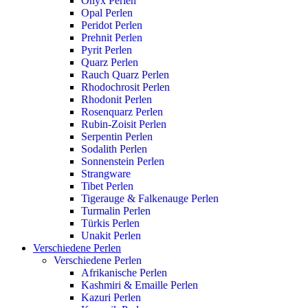
Onyx Perlen
Opal Perlen
Peridot Perlen
Prehnit Perlen
Pyrit Perlen
Quarz Perlen
Rauch Quarz Perlen
Rhodochrosit Perlen
Rhodonit Perlen
Rosenquarz Perlen
Rubin-Zoisit Perlen
Serpentin Perlen
Sodalith Perlen
Sonnenstein Perlen
Strangware
Tibet Perlen
Tigerauge & Falkenauge Perlen
Turmalin Perlen
Türkis Perlen
Unakit Perlen
Verschiedene Perlen
Verschiedene Perlen
Afrikanische Perlen
Kashmiri & Emaille Perlen
Kazuri Perlen