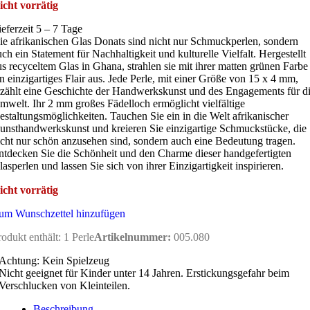
icht vorrätig
ieferzeit 5 – 7 Tage
ie afrikanischen Glas Donats sind nicht nur Schmuckperlen, sondern
uch ein Statement für Nachhaltigkeit und kulturelle Vielfalt. Hergestellt
us recyceltem Glas in Ghana, strahlen sie mit ihrer matten grünen Farbe
in einzigartiges Flair aus. Jede Perle, mit einer Größe von 15 x 4 mm,
rzählt eine Geschichte der Handwerkskunst und des Engagements für d
mwelt. Ihr 2 mm großes Fädelloch ermöglicht vielfältige
estaltungsmöglichkeiten. Tauchen Sie ein in die Welt afrikanischer
unsthandwerkskunst und kreieren Sie einzigartige Schmuckstücke, die
icht nur schön anzusehen sind, sondern auch eine Bedeutung tragen.
ntdecken Sie die Schönheit und den Charme dieser handgefertigten
lasperlen und lassen Sie sich von ihrer Einzigartigkeit inspirieren.
icht vorrätig
um Wunschzettel hinzufügen
rodukt enthält: 1
Perle
Artikelnummer:
005.080
Achtung: Kein Spielzeug
Nicht geeignet für Kinder unter 14 Jahren. Erstickungsgefahr beim
Verschlucken von Kleinteilen.
Beschreibung