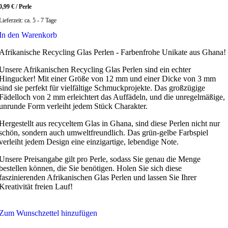
0,99
€
/
Perle
Lieferzeit:
ca. 5 - 7 Tage
In den Warenkorb
Afrikanische Recycling Glas Perlen - Farbenfrohe Unikate aus Ghana!
Unsere Afrikanischen Recycling Glas Perlen sind ein echter
Hingucker! Mit einer Größe von 12 mm und einer Dicke von 3 mm
sind sie perfekt für vielfältige Schmuckprojekte. Das großzügige
Fädelloch von 2 mm erleichtert das Auffädeln, und die unregelmäßige,
unrunde Form verleiht jedem Stück Charakter.
Hergestellt aus recyceltem Glas in Ghana, sind diese Perlen nicht nur
schön, sondern auch umweltfreundlich. Das grün-gelbe Farbspiel
verleiht jedem Design eine einzigartige, lebendige Note.
Unsere Preisangabe gilt pro Perle, sodass Sie genau die Menge
bestellen können, die Sie benötigen. Holen Sie sich diese
faszinierenden Afrikanischen Glas Perlen und lassen Sie Ihrer
Kreativität freien Lauf!
Zum Wunschzettel hinzufügen