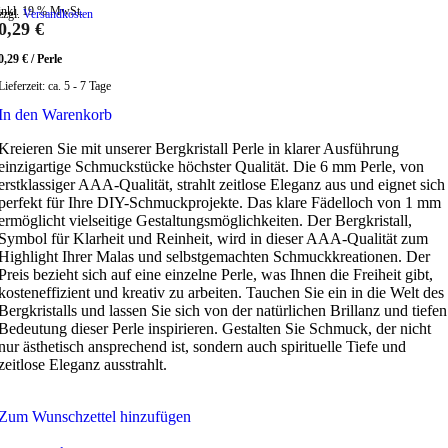
inkl. 19 % MwSt.
zzgl.
Versandkosten
0,29
€
0,29
€
/
Perle
Lieferzeit:
ca. 5 - 7 Tage
In den Warenkorb
Kreieren Sie mit unserer Bergkristall Perle in klarer Ausführung
einzigartige Schmuckstücke höchster Qualität. Die 6 mm Perle, von
erstklassiger AAA-Qualität, strahlt zeitlose Eleganz aus und eignet sich
perfekt für Ihre DIY-Schmuckprojekte. Das klare Fädelloch von 1 mm
ermöglicht vielseitige Gestaltungsmöglichkeiten. Der Bergkristall,
Symbol für Klarheit und Reinheit, wird in dieser AAA-Qualität zum
Highlight Ihrer Malas und selbstgemachten Schmuckkreationen. Der
Preis bezieht sich auf eine einzelne Perle, was Ihnen die Freiheit gibt,
kosteneffizient und kreativ zu arbeiten. Tauchen Sie ein in die Welt des
Bergkristalls und lassen Sie sich von der natürlichen Brillanz und tiefen
Bedeutung dieser Perle inspirieren. Gestalten Sie Schmuck, der nicht
nur ästhetisch ansprechend ist, sondern auch spirituelle Tiefe und
zeitlose Eleganz ausstrahlt.
Zum Wunschzettel hinzufügen