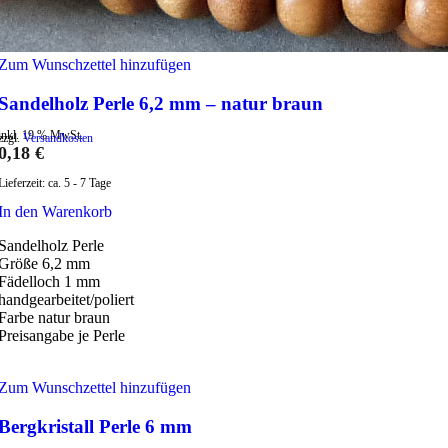
Zum Wunschzettel hinzufügen
Sandelholz Perle 6,2 mm – natur braun
inkl. 19 % MwSt.
zzgl.
Versandkosten
0,18
€
Lieferzeit:
ca. 5 - 7 Tage
In den Warenkorb
Sandelholz Perle
Größe 6,2 mm
Fädelloch 1 mm
handgearbeitet/poliert
Farbe natur braun
Preisangabe je Perle
Zum Wunschzettel hinzufügen
Bergkristall Perle 6 mm