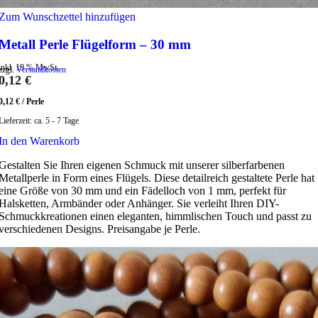
Zum Wunschzettel hinzufügen
Metall Perle Flügelform – 30 mm
inkl. 19 % MwSt.
zzgl.
Versandkosten
0,12
€
0,12
€
/
Perle
Lieferzeit:
ca. 5 - 7 Tage
In den Warenkorb
Gestalten Sie Ihren eigenen Schmuck mit unserer silberfarbenen
Metallperle in Form eines Flügels. Diese detailreich gestaltete Perle hat
eine Größe von 30 mm und ein Fädelloch von 1 mm, perfekt für
Halsketten, Armbänder oder Anhänger. Sie verleiht Ihren DIY-
Schmuckkreationen einen eleganten, himmlischen Touch und passt zu
verschiedenen Designs. Preisangabe je Perle.