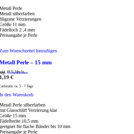
Metall Perle
Metall silberfarben
filigrane Verzierungen
Größe 11 mm
Fädelloch 2 ,4 mm
Preisangabe je Perle
Zum Wunschzettel hinzufügen
Metall Perle – 15 mm
inkl. 19 % MwSt.
zzgl.
Versandkosten
1,19
€
Lieferzeit:
ca. 5 - 7 Tage
In den Warenkorb
Metall Perle silberfarben
mit Glasschliff Verzierung klar
Größe 15 mm
Fädelbreite 10,5 mm
geeignet für flache Bänder bis 10 mm
Preisangabe je Perle