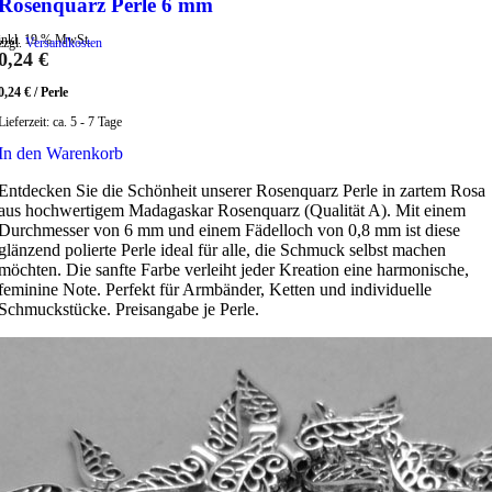
Rosenquarz Perle 6 mm
inkl. 19 % MwSt.
zzgl.
Versandkosten
0,24
€
0,24
€
/
Perle
Lieferzeit:
ca. 5 - 7 Tage
In den Warenkorb
Entdecken Sie die Schönheit unserer Rosenquarz Perle in zartem Rosa
aus hochwertigem Madagaskar Rosenquarz (Qualität A). Mit einem
Durchmesser von 6 mm und einem Fädelloch von 0,8 mm ist diese
glänzend polierte Perle ideal für alle, die Schmuck selbst machen
möchten. Die sanfte Farbe verleiht jeder Kreation eine harmonische,
feminine Note. Perfekt für Armbänder, Ketten und individuelle
Schmuckstücke. Preisangabe je Perle.