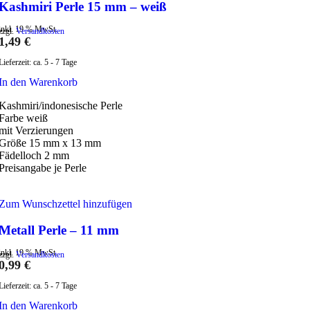
Kashmiri Perle 15 mm – weiß
inkl. 19 % MwSt.
zzgl.
Versandkosten
1,49
€
Lieferzeit:
ca. 5 - 7 Tage
In den Warenkorb
Kashmiri/indonesische Perle
Farbe weiß
mit Verzierungen
Größe 15 mm x 13 mm
Fädelloch 2 mm
Preisangabe je Perle
Zum Wunschzettel hinzufügen
Metall Perle – 11 mm
inkl. 19 % MwSt.
zzgl.
Versandkosten
0,99
€
Lieferzeit:
ca. 5 - 7 Tage
In den Warenkorb