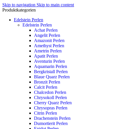
Skip to navigation
Skip to main content
Produktkategorien
Edelstein Perlen
Edelstein Perlen
Achat Perlen
Angelit Perlen
Amazonit Perlen
Amethyst Perlen
Ametrin Perlen
Apatit Perlen
Aventurin Perlen
Aquamarin Perlen
Bergkristall Perlen
Blaue Quarz Perlen
Bronzit Perlen
Calcit Perlen
Chalcedon Perlen
Chrysokoll Perlen
Cherry Quarz Perlen
Chrysopras Perlen
Citrin Perlen
Drachenstein Perlen
Dumortierit Perlen
Epidot Perlen