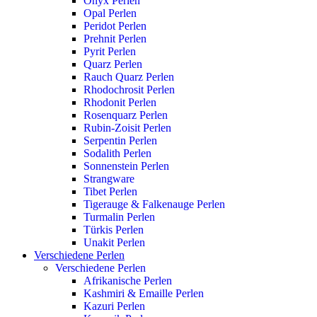
Onyx Perlen
Opal Perlen
Peridot Perlen
Prehnit Perlen
Pyrit Perlen
Quarz Perlen
Rauch Quarz Perlen
Rhodochrosit Perlen
Rhodonit Perlen
Rosenquarz Perlen
Rubin-Zoisit Perlen
Serpentin Perlen
Sodalith Perlen
Sonnenstein Perlen
Strangware
Tibet Perlen
Tigerauge & Falkenauge Perlen
Turmalin Perlen
Türkis Perlen
Unakit Perlen
Verschiedene Perlen
Verschiedene Perlen
Afrikanische Perlen
Kashmiri & Emaille Perlen
Kazuri Perlen