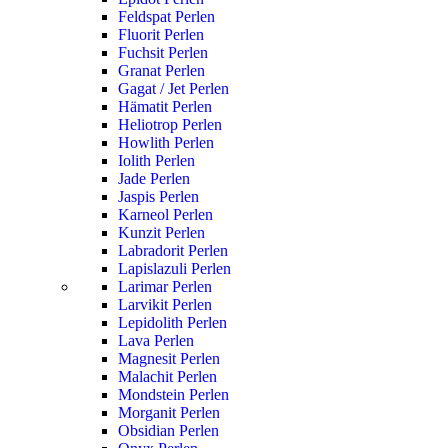
Feldspat Perlen
Fluorit Perlen
Fuchsit Perlen
Granat Perlen
Gagat / Jet Perlen
Hämatit Perlen
Heliotrop Perlen
Howlith Perlen
Iolith Perlen
Jade Perlen
Jaspis Perlen
Karneol Perlen
Kunzit Perlen
Labradorit Perlen
Lapislazuli Perlen
Larimar Perlen
Larvikit Perlen
Lepidolith Perlen
Lava Perlen
Magnesit Perlen
Malachit Perlen
Mondstein Perlen
Morganit Perlen
Obsidian Perlen