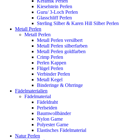
Keramik Perlen
Kieselstein Perlen
Guru/ 3-Loch Perlen
Glasschliff Perlen
Sterling Silber & Karen Hill Silber Perlen
Metall Perlen
Metall Perlen
Metall Perlen versilbert
Metall Perlen silberfarben
Metall Perlen goldfarben
Crimp Perlen
Perlen Kappen
Flügel Perlen
Verbinder Perlen
Metall Kegel
Binderinge & Ohrringe
Fädelmaterialien
Fädelmaterial
Fädeldraht
Perlseiden
Baumwollbänder
Nylon Garne
Polyester Garne
Elastisches Fädelmaterial
Natur Perlen