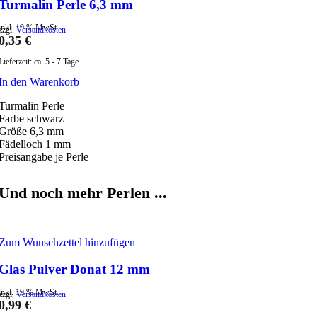
Turmalin Perle 6,3 mm
inkl. 19 % MwSt.
zzgl.
Versandkosten
0,35
€
Lieferzeit:
ca. 5 - 7 Tage
In den Warenkorb
Turmalin Perle
Farbe schwarz
Größe 6,3 mm
Fädelloch 1 mm
Preisangabe je Perle
Und noch mehr Perlen ...
Zum Wunschzettel hinzufügen
Glas Pulver Donat 12 mm
inkl. 19 % MwSt.
zzgl.
Versandkosten
0,99
€