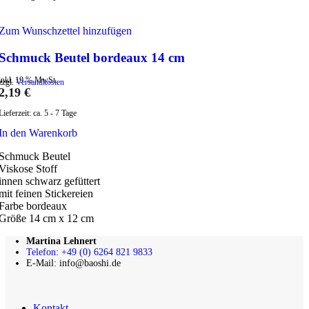
Zum Wunschzettel hinzufügen
Schmuck Beutel bordeaux 14 cm
inkl. 19 % MwSt.
zzgl.
Versandkosten
2,19
€
Lieferzeit:
ca. 5 - 7 Tage
In den Warenkorb
Schmuck Beutel
Viskose Stoff
innen schwarz gefüttert
mit feinen Stickereien
Farbe bordeaux
Größe 14 cm x 12 cm
Martina Lehnert
Telefon: +49 (0) 6264 821 9833
E-Mail: info@baoshi.de
Kontakt