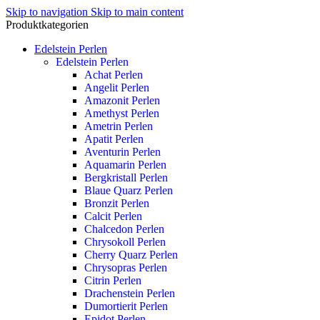
Skip to navigation
Skip to main content
Produktkategorien
Edelstein Perlen
Edelstein Perlen
Achat Perlen
Angelit Perlen
Amazonit Perlen
Amethyst Perlen
Ametrin Perlen
Apatit Perlen
Aventurin Perlen
Aquamarin Perlen
Bergkristall Perlen
Blaue Quarz Perlen
Bronzit Perlen
Calcit Perlen
Chalcedon Perlen
Chrysokoll Perlen
Cherry Quarz Perlen
Chrysopras Perlen
Citrin Perlen
Drachenstein Perlen
Dumortierit Perlen
Epidot Perlen