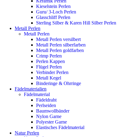
Keramik Perlen
Kieselstein Perlen
Guru/ 3-Loch Perlen
Glasschliff Perlen
Sterling Silber & Karen Hill Silber Perlen
Metall Perlen
Metall Perlen
Metall Perlen versilbert
Metall Perlen silberfarben
Metall Perlen goldfarben
Crimp Perlen
Perlen Kappen
Flügel Perlen
Verbinder Perlen
Metall Kegel
Binderinge & Ohrringe
Fädelmaterialien
Fädelmaterial
Fädeldraht
Perlseiden
Baumwollbänder
Nylon Garne
Polyester Garne
Elastisches Fädelmaterial
Natur Perlen