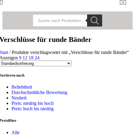
Products
search
Verschlüsse für runde Bänder
Start
/
Produkte verschlagwortet mit „Verschlüsse für runde Bänder“
Anzeigen
9
12
18
24
Sortieren nach
Beliebtheit
Durchschnittliche Bewertung
Neuheit
Preis: niedrig bis hoch
Preis: hoch bis niedrig
Preisfilter
Alle