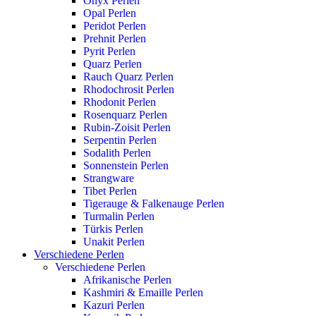
Onyx Perlen
Opal Perlen
Peridot Perlen
Prehnit Perlen
Pyrit Perlen
Quarz Perlen
Rauch Quarz Perlen
Rhodochrosit Perlen
Rhodonit Perlen
Rosenquarz Perlen
Rubin-Zoisit Perlen
Serpentin Perlen
Sodalith Perlen
Sonnenstein Perlen
Strangware
Tibet Perlen
Tigerauge & Falkenauge Perlen
Turmalin Perlen
Türkis Perlen
Unakit Perlen
Verschiedene Perlen
Verschiedene Perlen
Afrikanische Perlen
Kashmiri & Emaille Perlen
Kazuri Perlen