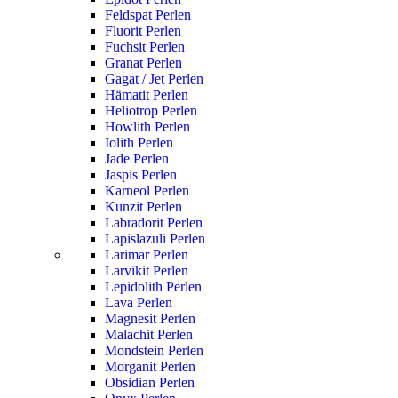
Feldspat Perlen
Fluorit Perlen
Fuchsit Perlen
Granat Perlen
Gagat / Jet Perlen
Hämatit Perlen
Heliotrop Perlen
Howlith Perlen
Iolith Perlen
Jade Perlen
Jaspis Perlen
Karneol Perlen
Kunzit Perlen
Labradorit Perlen
Lapislazuli Perlen
Larimar Perlen
Larvikit Perlen
Lepidolith Perlen
Lava Perlen
Magnesit Perlen
Malachit Perlen
Mondstein Perlen
Morganit Perlen
Obsidian Perlen