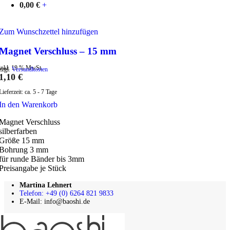
0,00
€
+
Zum Wunschzettel hinzufügen
Magnet Verschluss – 15 mm
inkl. 19 % MwSt.
zzgl.
Versandkosten
1,10
€
Lieferzeit:
ca. 5 - 7 Tage
In den Warenkorb
Magnet Verschluss
silberfarben
Größe 15 mm
Bohrung 3 mm
für runde Bänder bis 3mm
Preisangabe je Stück
Martina Lehnert
Telefon: +49 (0) 6264 821 9833
E-Mail: info@baoshi.de