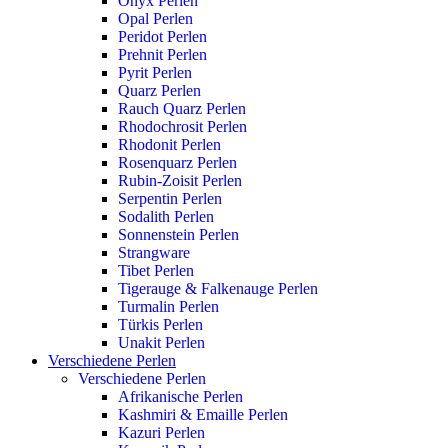
Onyx Perlen
Opal Perlen
Peridot Perlen
Prehnit Perlen
Pyrit Perlen
Quarz Perlen
Rauch Quarz Perlen
Rhodochrosit Perlen
Rhodonit Perlen
Rosenquarz Perlen
Rubin-Zoisit Perlen
Serpentin Perlen
Sodalith Perlen
Sonnenstein Perlen
Strangware
Tibet Perlen
Tigerauge & Falkenauge Perlen
Turmalin Perlen
Türkis Perlen
Unakit Perlen
Verschiedene Perlen
Verschiedene Perlen
Afrikanische Perlen
Kashmiri & Emaille Perlen
Kazuri Perlen