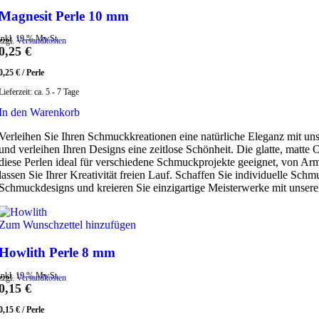
Magnesit Perle 10 mm
inkl. 19 % MwSt.
zzgl.
Versandkosten
0,25
€
0,25
€
/
Perle
Lieferzeit:
ca. 5 - 7 Tage
In den Warenkorb
Verleihen Sie Ihren Schmuckkreationen eine natürliche Eleganz mit un
und verleihen Ihren Designs eine zeitlose Schönheit. Die glatte, matt
diese Perlen ideal für verschiedene Schmuckprojekte geeignet, von Arm
lassen Sie Ihrer Kreativität freien Lauf. Schaffen Sie individuelle Sch
Schmuckdesigns und kreieren Sie einzigartige Meisterwerke mit unser
Zum Wunschzettel hinzufügen
Howlith Perle 8 mm
inkl. 19 % MwSt.
zzgl.
Versandkosten
0,15
€
0,15
€
/
Perle