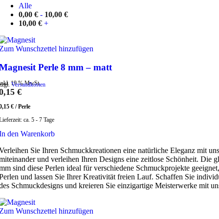
Alle
0,00
€
-
10,00
€
10,00
€
+
Zum Wunschzettel hinzufügen
Magnesit Perle 8 mm – matt
inkl. 19 % MwSt.
zzgl.
Versandkosten
0,15
€
0,15
€
/
Perle
Lieferzeit:
ca. 5 - 7 Tage
In den Warenkorb
Verleihen Sie Ihren Schmuckkreationen eine natürliche Eleganz mit un
miteinander und verleihen Ihren Designs eine zeitlose Schönheit. Die g
mm sind diese Perlen ideal für verschiedene Schmuckprojekte geeignet,
Perlen und lassen Sie Ihrer Kreativität freien Lauf. Schaffen Sie indiv
des Schmuckdesigns und kreieren Sie einzigartige Meisterwerke mit u
Zum Wunschzettel hinzufügen