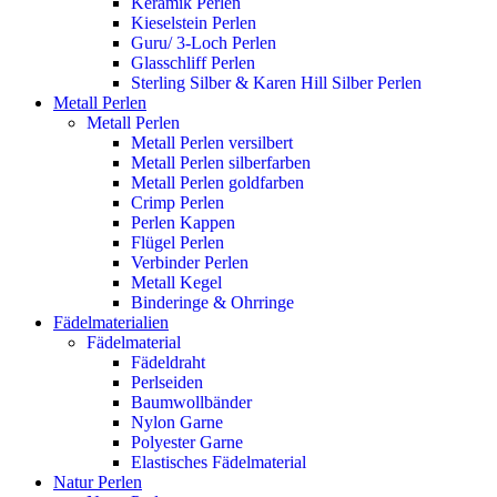
Keramik Perlen
Kieselstein Perlen
Guru/ 3-Loch Perlen
Glasschliff Perlen
Sterling Silber & Karen Hill Silber Perlen
Metall Perlen
Metall Perlen
Metall Perlen versilbert
Metall Perlen silberfarben
Metall Perlen goldfarben
Crimp Perlen
Perlen Kappen
Flügel Perlen
Verbinder Perlen
Metall Kegel
Binderinge & Ohrringe
Fädelmaterialien
Fädelmaterial
Fädeldraht
Perlseiden
Baumwollbänder
Nylon Garne
Polyester Garne
Elastisches Fädelmaterial
Natur Perlen