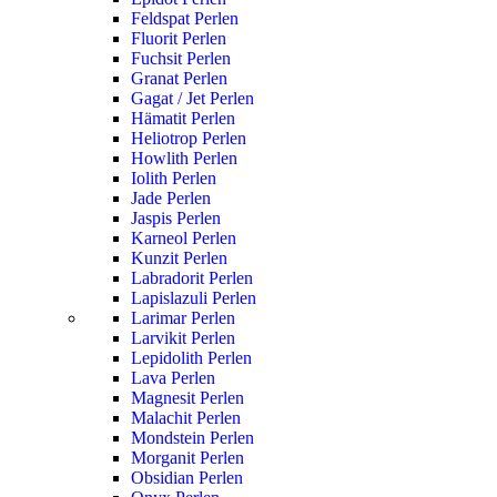
Feldspat Perlen
Fluorit Perlen
Fuchsit Perlen
Granat Perlen
Gagat / Jet Perlen
Hämatit Perlen
Heliotrop Perlen
Howlith Perlen
Iolith Perlen
Jade Perlen
Jaspis Perlen
Karneol Perlen
Kunzit Perlen
Labradorit Perlen
Lapislazuli Perlen
Larimar Perlen
Larvikit Perlen
Lepidolith Perlen
Lava Perlen
Magnesit Perlen
Malachit Perlen
Mondstein Perlen
Morganit Perlen
Obsidian Perlen