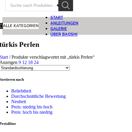
Products
search
START
ANLEITUNGEN
ALLE KATEGORIEN
GALERIE
ÜBER BAOSHI
türkis Perlen
Start
/
Produkte verschlagwortet mit „türkis Perlen“
Anzeigen
9
12
18
24
Sortieren nach
Beliebtheit
Durchschnittliche Bewertung
Neuheit
Preis: niedrig bis hoch
Preis: hoch bis niedrig
Preisfilter