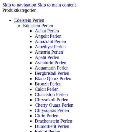
Skip to navigation
Skip to main content
Produktkategorien
Edelstein Perlen
Edelstein Perlen
Achat Perlen
Angelit Perlen
Amazonit Perlen
Amethyst Perlen
Ametrin Perlen
Apatit Perlen
Aventurin Perlen
Aquamarin Perlen
Bergkristall Perlen
Blaue Quarz Perlen
Bronzit Perlen
Calcit Perlen
Chalcedon Perlen
Chrysokoll Perlen
Cherry Quarz Perlen
Chrysopras Perlen
Citrin Perlen
Drachenstein Perlen
Dumortierit Perlen
Epidot Perlen