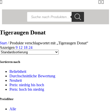
Products
search
Tigeraugen Donat
Start
/
Produkte verschlagwortet mit „Tigeraugen Donat“
Anzeigen
9
12
18
24
Sortieren nach
Beliebtheit
Durchschnittliche Bewertung
Neuheit
Preis: niedrig bis hoch
Preis: hoch bis niedrig
Preisfilter
Alle