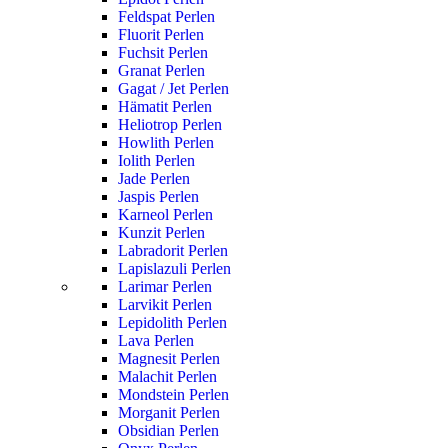
Feldspat Perlen
Fluorit Perlen
Fuchsit Perlen
Granat Perlen
Gagat / Jet Perlen
Hämatit Perlen
Heliotrop Perlen
Howlith Perlen
Iolith Perlen
Jade Perlen
Jaspis Perlen
Karneol Perlen
Kunzit Perlen
Labradorit Perlen
Lapislazuli Perlen
Larimar Perlen
Larvikit Perlen
Lepidolith Perlen
Lava Perlen
Magnesit Perlen
Malachit Perlen
Mondstein Perlen
Morganit Perlen
Obsidian Perlen