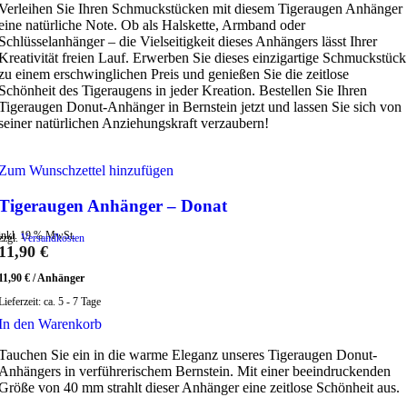
Verleihen Sie Ihren Schmuckstücken mit diesem Tigeraugen Anhänger
eine natürliche Note. Ob als Halskette, Armband oder
Schlüsselanhänger – die Vielseitigkeit dieses Anhängers lässt Ihrer
Kreativität freien Lauf. Erwerben Sie dieses einzigartige Schmuckstück
zu einem erschwinglichen Preis und genießen Sie die zeitlose
Schönheit des Tigeraugens in jeder Kreation. Bestellen Sie Ihren
Tigeraugen Donut-Anhänger in Bernstein jetzt und lassen Sie sich von
seiner natürlichen Anziehungskraft verzaubern!
Zum Wunschzettel hinzufügen
Tigeraugen Anhänger – Donat
inkl. 19 % MwSt.
zzgl.
Versandkosten
11,90
€
11,90
€
/
Anhänger
Lieferzeit:
ca. 5 - 7 Tage
In den Warenkorb
Tauchen Sie ein in die warme Eleganz unseres Tigeraugen Donut-
Anhängers in verführerischem Bernstein. Mit einer beeindruckenden
Größe von 40 mm strahlt dieser Anhänger eine zeitlose Schönheit aus.