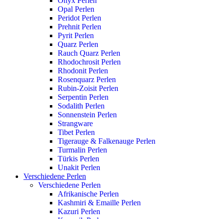
Onyx Perlen
Opal Perlen
Peridot Perlen
Prehnit Perlen
Pyrit Perlen
Quarz Perlen
Rauch Quarz Perlen
Rhodochrosit Perlen
Rhodonit Perlen
Rosenquarz Perlen
Rubin-Zoisit Perlen
Serpentin Perlen
Sodalith Perlen
Sonnenstein Perlen
Strangware
Tibet Perlen
Tigerauge & Falkenauge Perlen
Turmalin Perlen
Türkis Perlen
Unakit Perlen
Verschiedene Perlen
Verschiedene Perlen
Afrikanische Perlen
Kashmiri & Emaille Perlen
Kazuri Perlen