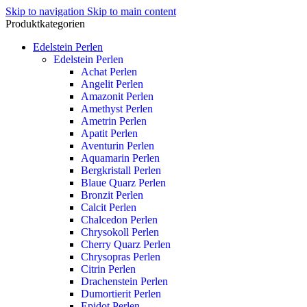
Skip to navigation
Skip to main content
Produktkategorien
Edelstein Perlen
Edelstein Perlen
Achat Perlen
Angelit Perlen
Amazonit Perlen
Amethyst Perlen
Ametrin Perlen
Apatit Perlen
Aventurin Perlen
Aquamarin Perlen
Bergkristall Perlen
Blaue Quarz Perlen
Bronzit Perlen
Calcit Perlen
Chalcedon Perlen
Chrysokoll Perlen
Cherry Quarz Perlen
Chrysopras Perlen
Citrin Perlen
Drachenstein Perlen
Dumortierit Perlen
Epidot Perlen