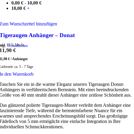
0,00
€
-
10,00
€
10,00
€
+
Zum Wunschzettel hinzufügen
Tigeraugen Anhänger – Donat
inkl. 19 % MwSt.
zzgl.
Versandkosten
11,90
€
11,90
€
/
Anhänger
Lieferzeit:
ca. 5 - 7 Tage
In den Warenkorb
Tauchen Sie ein in die warme Eleganz unseres Tigeraugen Donut-
Anhängers in verführerischem Bernstein. Mit einer beeindruckenden
Größe von 40 mm strahlt dieser Anhänger eine zeitlose Schönheit aus.
Das glänzend polierte Tigeraugen-Muster verleiht dem Anhänger eine
faszinierende Tiefe, während die bernsteinfarbene Nuance für ein
warmes und ansprechendes Erscheinungsbild sorgt. Das großzügige
Fädelloch von 5 mm ermöglicht eine einfache Integration in Ihre
individuellen Schmuckkreationen.