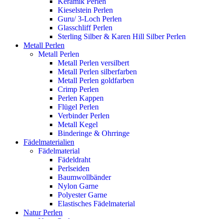
Keramik Perlen
Kieselstein Perlen
Guru/ 3-Loch Perlen
Glasschliff Perlen
Sterling Silber & Karen Hill Silber Perlen
Metall Perlen
Metall Perlen
Metall Perlen versilbert
Metall Perlen silberfarben
Metall Perlen goldfarben
Crimp Perlen
Perlen Kappen
Flügel Perlen
Verbinder Perlen
Metall Kegel
Binderinge & Ohrringe
Fädelmaterialien
Fädelmaterial
Fädeldraht
Perlseiden
Baumwollbänder
Nylon Garne
Polyester Garne
Elastisches Fädelmaterial
Natur Perlen