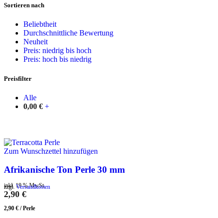
Sortieren nach
Beliebtheit
Durchschnittliche Bewertung
Neuheit
Preis: niedrig bis hoch
Preis: hoch bis niedrig
Preisfilter
Alle
0,00
€
+
Zum Wunschzettel hinzufügen
Afrikanische Ton Perle 30 mm
inkl. 19 % MwSt.
zzgl.
Versandkosten
2,90
€
2,90
€
/
Perle