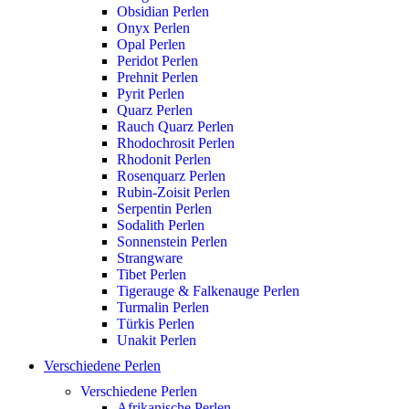
Obsidian Perlen
Onyx Perlen
Opal Perlen
Peridot Perlen
Prehnit Perlen
Pyrit Perlen
Quarz Perlen
Rauch Quarz Perlen
Rhodochrosit Perlen
Rhodonit Perlen
Rosenquarz Perlen
Rubin-Zoisit Perlen
Serpentin Perlen
Sodalith Perlen
Sonnenstein Perlen
Strangware
Tibet Perlen
Tigerauge & Falkenauge Perlen
Turmalin Perlen
Türkis Perlen
Unakit Perlen
Verschiedene Perlen
Verschiedene Perlen
Afrikanische Perlen