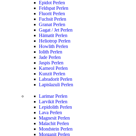
Epidot Perlen
Feldspat Perlen
Fluorit Perlen
Fuchsit Perlen
Granat Perlen
Gagat / Jet Perlen
Hämatit Perlen
Heliotrop Perlen
Howlith Perlen
Iolith Perlen
Jade Perlen
Jaspis Perlen
Karneol Perlen
Kunzit Perlen
Labradorit Perlen
Lapislazuli Perlen
Larimar Perlen
Larvikit Perlen
Lepidolith Perlen
Lava Perlen
Magnesit Perlen
Malachit Perlen
Mondstein Perlen
Morganit Perlen