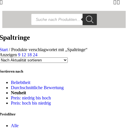
Products
search
Spaltringe
Start
/
Produkte verschlagwortet mit „Spaltringe“
Anzeigen
9
12
18
24
Sortieren nach
Beliebtheit
Durchschnittliche Bewertung
Neuheit
Preis: niedrig bis hoch
Preis: hoch bis niedrig
Preisfilter
Alle