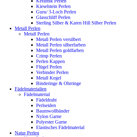
Keramik Perlen
Kieselstein Perlen
Guru/ 3-Loch Perlen
Glasschliff Perlen
Sterling Silber & Karen Hill Silber Perlen
Metall Perlen
Metall Perlen
Metall Perlen versilbert
Metall Perlen silberfarben
Metall Perlen goldfarben
Crimp Perlen
Perlen Kappen
Flügel Perlen
Verbinder Perlen
Metall Kegel
Binderinge & Ohrringe
Fädelmaterialien
Fädelmaterial
Fädeldraht
Perlseiden
Baumwollbänder
Nylon Garne
Polyester Garne
Elastisches Fädelmaterial
Natur Perlen