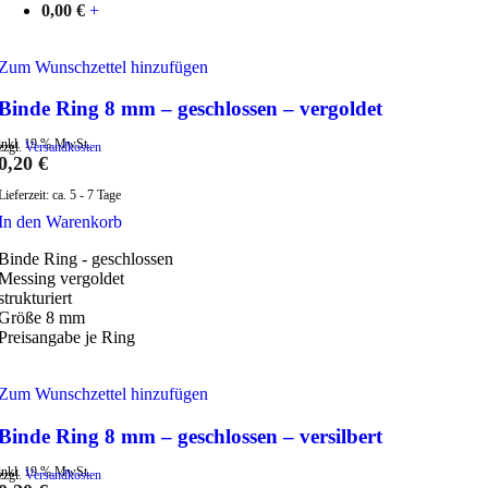
0,00
€
+
Zum Wunschzettel hinzufügen
Binde Ring 8 mm – geschlossen – vergoldet
inkl. 19 % MwSt.
zzgl.
Versandkosten
0,20
€
Lieferzeit:
ca. 5 - 7 Tage
In den Warenkorb
Binde Ring - geschlossen
Messing vergoldet
strukturiert
Größe 8 mm
Preisangabe je Ring
Zum Wunschzettel hinzufügen
Binde Ring 8 mm – geschlossen – versilbert
inkl. 19 % MwSt.
zzgl.
Versandkosten