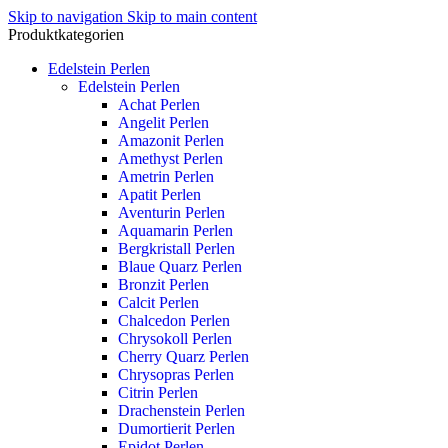
Skip to navigation
Skip to main content
Produktkategorien
Edelstein Perlen
Edelstein Perlen
Achat Perlen
Angelit Perlen
Amazonit Perlen
Amethyst Perlen
Ametrin Perlen
Apatit Perlen
Aventurin Perlen
Aquamarin Perlen
Bergkristall Perlen
Blaue Quarz Perlen
Bronzit Perlen
Calcit Perlen
Chalcedon Perlen
Chrysokoll Perlen
Cherry Quarz Perlen
Chrysopras Perlen
Citrin Perlen
Drachenstein Perlen
Dumortierit Perlen
Epidot Perlen