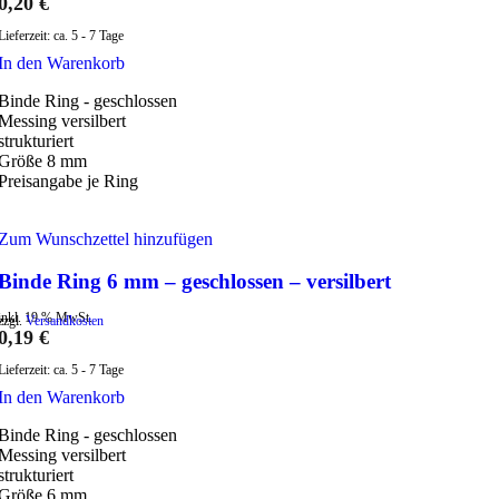
0,20
€
Lieferzeit:
ca. 5 - 7 Tage
In den Warenkorb
Binde Ring - geschlossen
Messing versilbert
strukturiert
Größe 8 mm
Preisangabe je Ring
Zum Wunschzettel hinzufügen
Binde Ring 6 mm – geschlossen – versilbert
inkl. 19 % MwSt.
zzgl.
Versandkosten
0,19
€
Lieferzeit:
ca. 5 - 7 Tage
In den Warenkorb
Binde Ring - geschlossen
Messing versilbert
strukturiert
Größe 6 mm