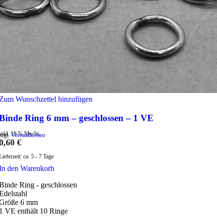
Zum Wunschzettel hinzufügen
Binde Ring 6 mm – geschlossen – 1 VE
inkl. 19 % MwSt.
zzgl.
Versandkosten
0,60
€
Lieferzeit:
ca. 5 - 7 Tage
In den Warenkorb
Binde Ring - geschlossen
Edelstahl
Größe 6 mm
1 VE enthält 10 Ringe