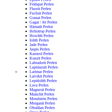
Feldspat Perlen
Fluorit Perlen
Fuchsit Perlen
Granat Perlen
Gagat / Jet Perlen
Hämatit Perlen
Heliotrop Perlen
Howlith Perlen
Iolith Perlen
Jade Perlen
Jaspis Perlen
Karneol Perlen
Kunzit Perlen
Labradorit Perlen
Lapislazuli Perlen
Larimar Perlen
Larvikit Perlen
Lepidolith Perlen
Lava Perlen
Magnesit Perlen
Malachit Perlen
Mondstein Perlen
Morganit Perlen
Obsidian Perlen