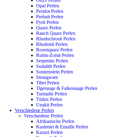
Onyx Perlen
Opal Perlen
Peridot Perlen
Prehnit Perlen
Pyrit Perlen
Quarz Perlen
Rauch Quarz Perlen
Rhodochrosit Perlen
Rhodonit Perlen
Rosenquarz Perlen
Rubin-Zoisit Perlen
Serpentin Perlen
Sodalith Perlen
Sonnenstein Perlen
Strangware
Tibet Perlen
Tigerauge & Falkenauge Perlen
Turmalin Perlen
Türkis Perlen
Unakit Perlen
Verschiedene Perlen
Verschiedene Perlen
Afrikanische Perlen
Kashmiri & Emaille Perlen
Kazuri Perlen