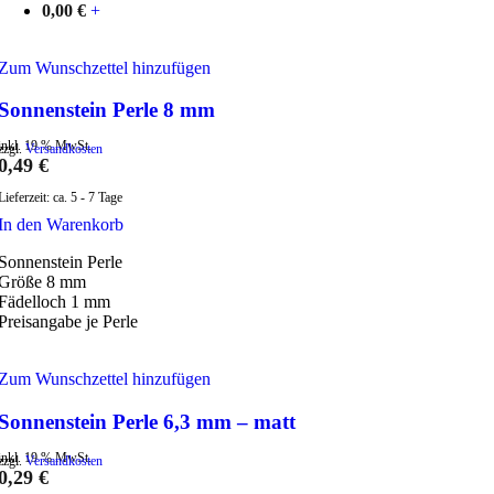
0,00
€
+
Zum Wunschzettel hinzufügen
Sonnenstein Perle 8 mm
inkl. 19 % MwSt.
zzgl.
Versandkosten
0,49
€
Lieferzeit:
ca. 5 - 7 Tage
In den Warenkorb
Sonnenstein Perle
Größe 8 mm
Fädelloch 1 mm
Preisangabe je Perle
Zum Wunschzettel hinzufügen
Sonnenstein Perle 6,3 mm – matt
inkl. 19 % MwSt.
zzgl.
Versandkosten
0,29
€