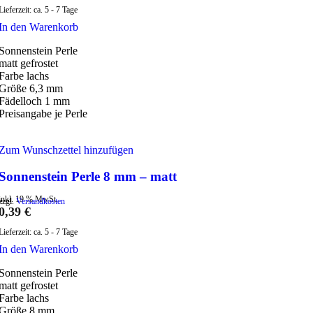
Lieferzeit:
ca. 5 - 7 Tage
In den Warenkorb
Sonnenstein Perle
matt gefrostet
Farbe lachs
Größe 6,3 mm
Fädelloch 1 mm
Preisangabe je Perle
Zum Wunschzettel hinzufügen
Sonnenstein Perle 8 mm – matt
inkl. 19 % MwSt.
zzgl.
Versandkosten
0,39
€
Lieferzeit:
ca. 5 - 7 Tage
In den Warenkorb
Sonnenstein Perle
matt gefrostet
Farbe lachs
Größe 8 mm