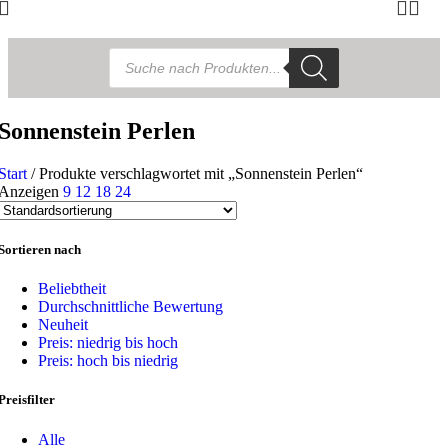
Products
search
Sonnenstein Perlen
Start
/
Produkte verschlagwortet mit „Sonnenstein Perlen“
Anzeigen
9
12
18
24
Sortieren nach
Beliebtheit
Durchschnittliche Bewertung
Neuheit
Preis: niedrig bis hoch
Preis: hoch bis niedrig
Preisfilter
Alle