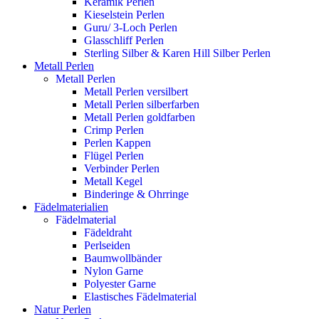
Keramik Perlen
Kieselstein Perlen
Guru/ 3-Loch Perlen
Glasschliff Perlen
Sterling Silber & Karen Hill Silber Perlen
Metall Perlen
Metall Perlen
Metall Perlen versilbert
Metall Perlen silberfarben
Metall Perlen goldfarben
Crimp Perlen
Perlen Kappen
Flügel Perlen
Verbinder Perlen
Metall Kegel
Binderinge & Ohrringe
Fädelmaterialien
Fädelmaterial
Fädeldraht
Perlseiden
Baumwollbänder
Nylon Garne
Polyester Garne
Elastisches Fädelmaterial
Natur Perlen