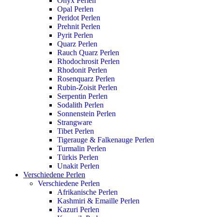
Onyx Perlen
Opal Perlen
Peridot Perlen
Prehnit Perlen
Pyrit Perlen
Quarz Perlen
Rauch Quarz Perlen
Rhodochrosit Perlen
Rhodonit Perlen
Rosenquarz Perlen
Rubin-Zoisit Perlen
Serpentin Perlen
Sodalith Perlen
Sonnenstein Perlen
Strangware
Tibet Perlen
Tigerauge & Falkenauge Perlen
Turmalin Perlen
Türkis Perlen
Unakit Perlen
Verschiedene Perlen
Verschiedene Perlen
Afrikanische Perlen
Kashmiri & Emaille Perlen
Kazuri Perlen