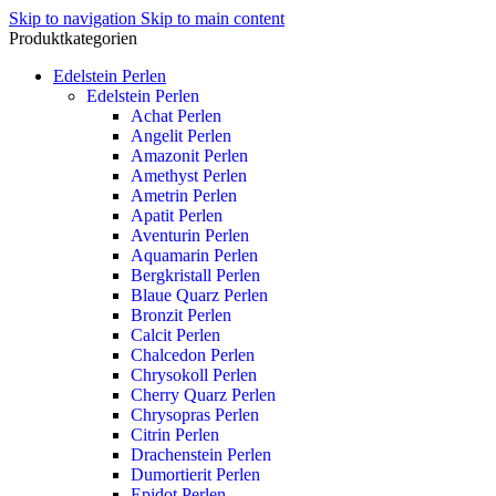
Skip to navigation
Skip to main content
Produktkategorien
Edelstein Perlen
Edelstein Perlen
Achat Perlen
Angelit Perlen
Amazonit Perlen
Amethyst Perlen
Ametrin Perlen
Apatit Perlen
Aventurin Perlen
Aquamarin Perlen
Bergkristall Perlen
Blaue Quarz Perlen
Bronzit Perlen
Calcit Perlen
Chalcedon Perlen
Chrysokoll Perlen
Cherry Quarz Perlen
Chrysopras Perlen
Citrin Perlen
Drachenstein Perlen
Dumortierit Perlen
Epidot Perlen