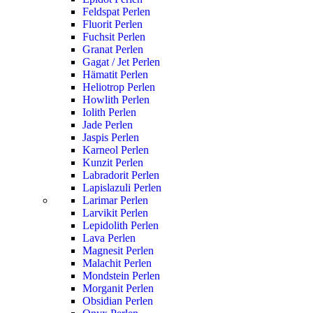
Feldspat Perlen
Fluorit Perlen
Fuchsit Perlen
Granat Perlen
Gagat / Jet Perlen
Hämatit Perlen
Heliotrop Perlen
Howlith Perlen
Iolith Perlen
Jade Perlen
Jaspis Perlen
Karneol Perlen
Kunzit Perlen
Labradorit Perlen
Lapislazuli Perlen
Larimar Perlen
Larvikit Perlen
Lepidolith Perlen
Lava Perlen
Magnesit Perlen
Malachit Perlen
Mondstein Perlen
Morganit Perlen
Obsidian Perlen