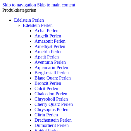
Skip to navigation
Skip to main content
Produktkategorien
Edelstein Perlen
Edelstein Perlen
Achat Perlen
Angelit Perlen
Amazonit Perlen
Amethyst Perlen
Ametrin Perlen
Apatit Perlen
Aventurin Perlen
Aquamarin Perlen
Bergkristall Perlen
Blaue Quarz Perlen
Bronzit Perlen
Calcit Perlen
Chalcedon Perlen
Chrysokoll Perlen
Cherry Quarz Perlen
Chrysopras Perlen
Citrin Perlen
Drachenstein Perlen
Dumortierit Perlen
Epidot Perlen