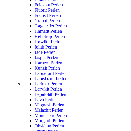
Feldspat Perlen
Fluorit Perlen
Fuchsit Perlen
Granat Perlen
Gagat / Jet Perlen
Hämatit Perlen
Heliotrop Perlen
Howlith Perlen
Iolith Perlen
Jade Perlen
Jaspis Perlen
Karneol Perlen
Kunzit Perlen
Labradorit Perlen
Lapislazuli Perlen
Larimar Perlen
Larvikit Perlen
Lepidolith Perlen
Lava Perlen
Magnesit Perlen
Malachit Perlen
Mondstein Perlen
Morganit Perlen
Obsidian Perlen