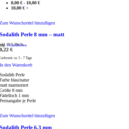
0,00
€
-
10,00
€
10,00
€
+
Zum Wunschzettel hinzufügen
Sodalith Perle 8 mm – matt
inkl. 19 % MwSt.
zzgl.
Versandkosten
0,22
€
Lieferzeit:
ca. 5 - 7 Tage
In den Warenkorb
Sodalith Perle
Farbe blau/natur
matt marmoriert
Größe 8 mm
Fädelloch 1 mm
Preisangabe je Perle
Zum Wunschzettel hinzufügen
Sodalith Perle 6,3 mm