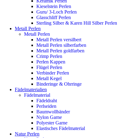
Keramik Perlen
Kieselstein Perlen
Guru/ 3-Loch Perlen
Glasschliff Perlen
Sterling Silber & Karen Hill Silber Perlen
Metall Perlen
Metall Perlen
Metall Perlen versilbert
Metall Perlen silberfarben
Metall Perlen goldfarben
Crimp Perlen
Perlen Kappen
Flügel Perlen
Verbinder Perlen
Metall Kegel
Binderinge & Ohrringe
Fädelmaterialien
Fädelmaterial
Fädeldraht
Perlseiden
Baumwollbänder
Nylon Garne
Polyester Garne
Elastisches Fädelmaterial
Natur Perlen