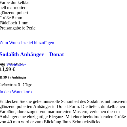
Farbe dunkelblau
hell marmoriert
glänzend poliert
Größe 8 mm
Fädelloch 1 mm
Preisangabe je Perle
Zum Wunschzettel hinzufügen
Sodalith Anhänger – Donat
inkl. 19 % MwSt.
zzgl.
Versandkosten
11,99
€
11,99
€
/
Anhänger
Lieferzeit:
ca. 5 - 7 Tage
In den Warenkorb
Entdecken Sie die geheimnisvolle Schönheit des Sodaliths mit unserem
glänzend polierten Anhänger in Donat-Form. Die tiefen, dunkelblauen
Farbtöne, durchzogen von marmorierten Mustern, verleihen diesem
Anhänger eine einzigartige Eleganz. Mit einer beeindruckenden Größe
von 40 mm wird er zum Blickfang Ihres Schmuckstücks.