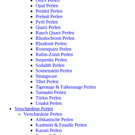
Onyx Perlen
Opal Perlen
Peridot Perlen
Prehnit Perlen
Pyrit Perlen
Quarz Perlen
Rauch Quarz Perlen
Rhodochrosit Perlen
Rhodonit Perlen
Rosenquarz Perlen
Rubin-Zoisit Perlen
Serpentin Perlen
Sodalith Perlen
Sonnenstein Perlen
Strangware
Tibet Perlen
Tigerauge & Falkenauge Perlen
Turmalin Perlen
Türkis Perlen
Unakit Perlen
Verschiedene Perlen
Verschiedene Perlen
Afrikanische Perlen
Kashmiri & Emaille Perlen
Kazuri Perlen