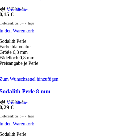
inkl. 19 % MwSt.
zzgl.
Versandkosten
0,15
€
Lieferzeit:
ca. 5 - 7 Tage
In den Warenkorb
Sodalith Perle
Farbe blau/natur
Größe 6,3 mm
Fädelloch 0,8 mm
Preisangabe je Perle
Zum Wunschzettel hinzufügen
Sodalith Perle 8 mm
inkl. 19 % MwSt.
zzgl.
Versandkosten
0,29
€
Lieferzeit:
ca. 5 - 7 Tage
In den Warenkorb
Sodalith Perle