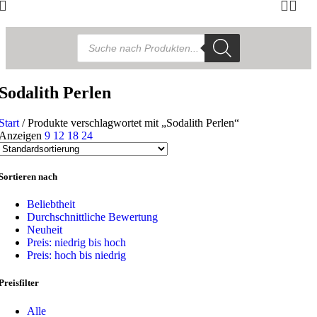
Products
search
Sodalith Perlen
Start
/
Produkte verschlagwortet mit „Sodalith Perlen“
Anzeigen
9
12
18
24
Sortieren nach
Beliebtheit
Durchschnittliche Bewertung
Neuheit
Preis: niedrig bis hoch
Preis: hoch bis niedrig
Preisfilter
Alle