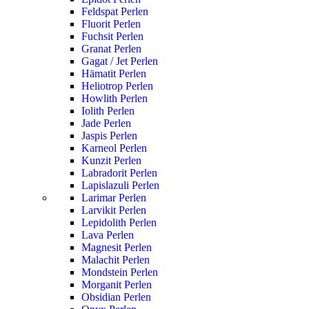
Feldspat Perlen
Fluorit Perlen
Fuchsit Perlen
Granat Perlen
Gagat / Jet Perlen
Hämatit Perlen
Heliotrop Perlen
Howlith Perlen
Iolith Perlen
Jade Perlen
Jaspis Perlen
Karneol Perlen
Kunzit Perlen
Labradorit Perlen
Lapislazuli Perlen
Larimar Perlen
Larvikit Perlen
Lepidolith Perlen
Lava Perlen
Magnesit Perlen
Malachit Perlen
Mondstein Perlen
Morganit Perlen
Obsidian Perlen