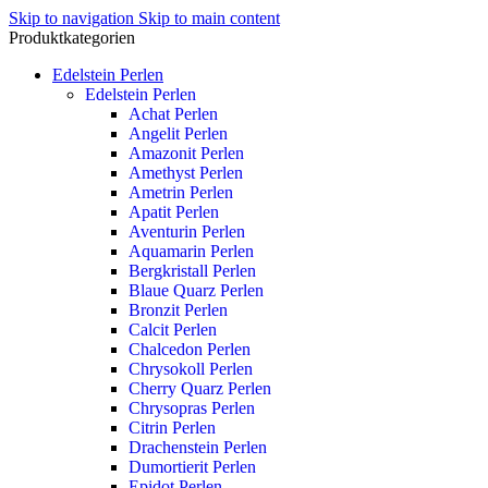
Skip to navigation
Skip to main content
Produktkategorien
Edelstein Perlen
Edelstein Perlen
Achat Perlen
Angelit Perlen
Amazonit Perlen
Amethyst Perlen
Ametrin Perlen
Apatit Perlen
Aventurin Perlen
Aquamarin Perlen
Bergkristall Perlen
Blaue Quarz Perlen
Bronzit Perlen
Calcit Perlen
Chalcedon Perlen
Chrysokoll Perlen
Cherry Quarz Perlen
Chrysopras Perlen
Citrin Perlen
Drachenstein Perlen
Dumortierit Perlen
Epidot Perlen