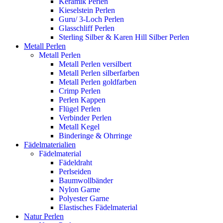
Keramik Perlen
Kieselstein Perlen
Guru/ 3-Loch Perlen
Glasschliff Perlen
Sterling Silber & Karen Hill Silber Perlen
Metall Perlen
Metall Perlen
Metall Perlen versilbert
Metall Perlen silberfarben
Metall Perlen goldfarben
Crimp Perlen
Perlen Kappen
Flügel Perlen
Verbinder Perlen
Metall Kegel
Binderinge & Ohrringe
Fädelmaterialien
Fädelmaterial
Fädeldraht
Perlseiden
Baumwollbänder
Nylon Garne
Polyester Garne
Elastisches Fädelmaterial
Natur Perlen