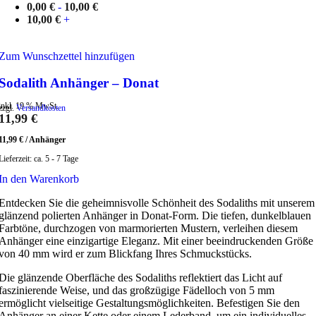
0,00
€
-
10,00
€
10,00
€
+
Zum Wunschzettel hinzufügen
Sodalith Anhänger – Donat
inkl. 19 % MwSt.
zzgl.
Versandkosten
11,99
€
11,99
€
/
Anhänger
Lieferzeit:
ca. 5 - 7 Tage
In den Warenkorb
Entdecken Sie die geheimnisvolle Schönheit des Sodaliths mit unserem
glänzend polierten Anhänger in Donat-Form. Die tiefen, dunkelblauen
Farbtöne, durchzogen von marmorierten Mustern, verleihen diesem
Anhänger eine einzigartige Eleganz. Mit einer beeindruckenden Größe
von 40 mm wird er zum Blickfang Ihres Schmuckstücks.
Die glänzende Oberfläche des Sodaliths reflektiert das Licht auf
faszinierende Weise, und das großzügige Fädelloch von 5 mm
ermöglicht vielseitige Gestaltungsmöglichkeiten. Befestigen Sie den
Anhänger an einer Kette oder einem Lederband, um ein individuelles