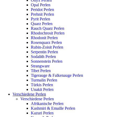
Onyx Perlen
Opal Perlen
Peridot Perlen
Prehnit Perlen
Pyrit Perlen
Quarz Perlen
Rauch Quarz Perlen
Rhodochrosit Perlen
Rhodonit Perlen
Rosenquarz Perlen
Rubin-Zoisit Perlen
Serpentin Perlen
Sodalith Perlen
Sonnenstein Perlen
Strangware
Tibet Perlen
Tigerauge & Falkenauge Perlen
Turmalin Perlen
Türkis Perlen
Unakit Perlen
Verschiedene Perlen
Verschiedene Perlen
Afrikanische Perlen
Kashmiri & Emaille Perlen
Kazuri Perlen