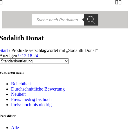
Products
search
Sodalith Donat
Start
/
Produkte verschlagwortet mit „Sodalith Donat“
Anzeigen
9
12
18
24
Sortieren nach
Beliebtheit
Durchschnittliche Bewertung
Neuheit
Preis: niedrig bis hoch
Preis: hoch bis niedrig
Preisfilter
Alle