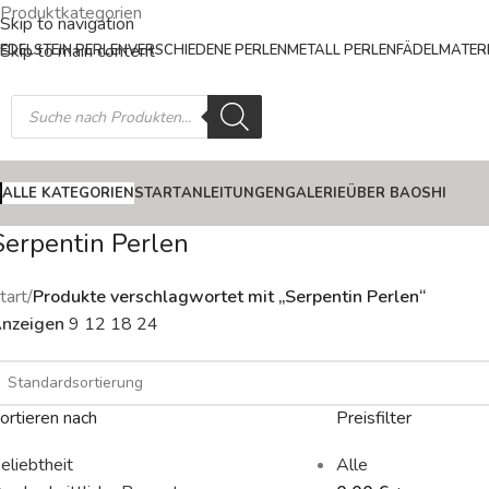
Produktkategorien
Skip to navigation
Skip to main content
EDELSTEIN PERLEN
VERSCHIEDENE PERLEN
METALL PERLEN
FÄDELMATERI
ALLE KATEGORIEN
START
ANLEITUNGEN
GALERIE
ÜBER BAOSHI
Serpentin Perlen
tart
/
Produkte verschlagwortet mit „Serpentin Perlen“
nzeigen
9
12
18
24
ortieren nach
Preisfilter
eliebtheit
Alle