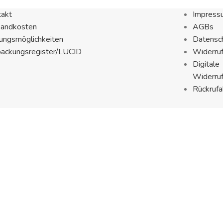
takt
Impress
sandkosten
AGBs
ungsmöglichkeiten
Datensch
packungsregister/LUCID
Widerru
Digitale
Widerru
Rückrufa