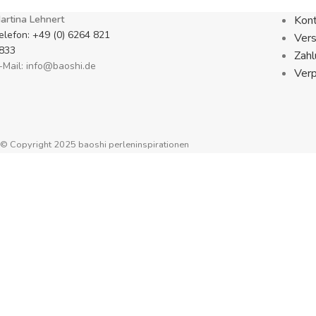
artina Lehnert
Kon
elefon: +49 (0) 6264 821
Ver
833
Zahl
-Mail: info@baoshi.de
Ver
© Copyright 2025 baoshi perleninspirationen