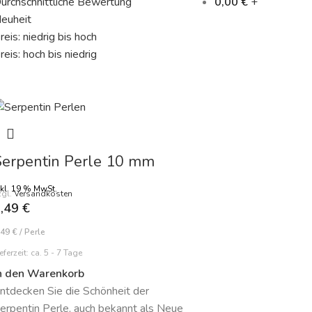
urchschnittliche Bewertung
0,00
€
+
euheit
reis: niedrig bis hoch
reis: hoch bis niedrig
Serpentin Perle 10 mm
nkl. 19 % MwSt.
zgl.
Versandkosten
0,49
€
,49
€
/
Perle
eferzeit:
ca. 5 - 7 Tage
n den Warenkorb
ntdecken Sie die Schönheit der
erpentin Perle, auch bekannt als Neue