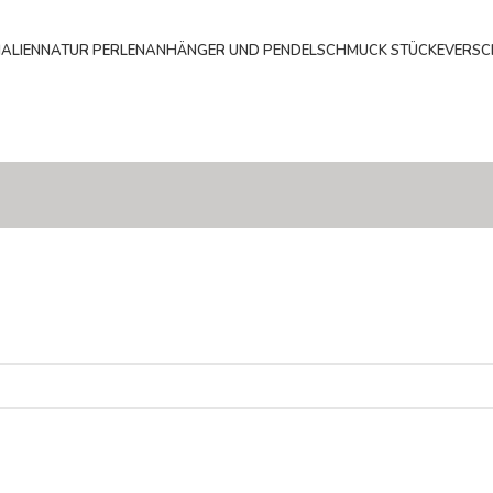
ALIEN
NATUR PERLEN
ANHÄNGER UND PENDEL
SCHMUCK STÜCKE
VERSC