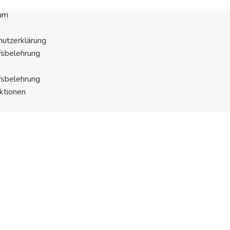
um
utzerklärung
fsbelehrung
fsbelehrung
ktionen