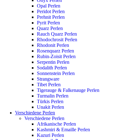
Onyx Perlen
Opal Perlen
Peridot Perlen
Prehnit Perlen
Pyrit Perlen
Quarz Perlen
Rauch Quarz Perlen
Rhodochrosit Perlen
Rhodonit Perlen
Rosenquarz Perlen
Rubin-Zoisit Perlen
Serpentin Perlen
Sodalith Perlen
Sonnenstein Perlen
Strangware
Tibet Perlen
Tigerauge & Falkenauge Perlen
Turmalin Perlen
Türkis Perlen
Unakit Perlen
Verschiedene Perlen
Verschiedene Perlen
Afrikanische Perlen
Kashmiri & Emaille Perlen
Kazuri Perlen