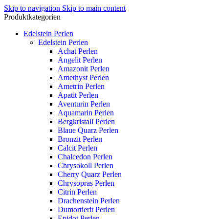
Skip to navigation
Skip to main content
Produktkategorien
Edelstein Perlen
Edelstein Perlen
Achat Perlen
Angelit Perlen
Amazonit Perlen
Amethyst Perlen
Ametrin Perlen
Apatit Perlen
Aventurin Perlen
Aquamarin Perlen
Bergkristall Perlen
Blaue Quarz Perlen
Bronzit Perlen
Calcit Perlen
Chalcedon Perlen
Chrysokoll Perlen
Cherry Quarz Perlen
Chrysopras Perlen
Citrin Perlen
Drachenstein Perlen
Dumortierit Perlen
Epidot Perlen