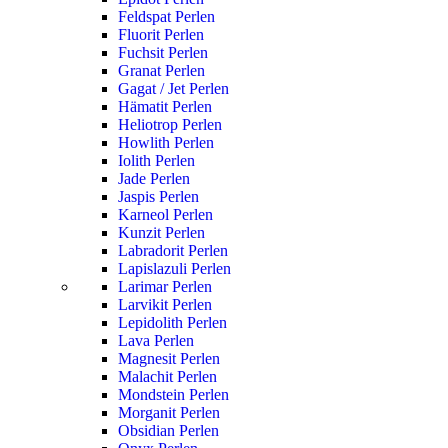
Feldspat Perlen
Fluorit Perlen
Fuchsit Perlen
Granat Perlen
Gagat / Jet Perlen
Hämatit Perlen
Heliotrop Perlen
Howlith Perlen
Iolith Perlen
Jade Perlen
Jaspis Perlen
Karneol Perlen
Kunzit Perlen
Labradorit Perlen
Lapislazuli Perlen
Larimar Perlen
Larvikit Perlen
Lepidolith Perlen
Lava Perlen
Magnesit Perlen
Malachit Perlen
Mondstein Perlen
Morganit Perlen
Obsidian Perlen