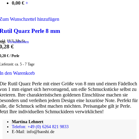
0,00
€
+
Zum Wunschzettel hinzufügen
Rutil Quarz Perle 8 mm
inkl. 19 % MwSt.
zzgl.
Versandkosten
0,28
€
0,28
€
/
Perle
Lieferzeit:
ca. 5 - 7 Tage
In den Warenkorb
Die Rutil Quarz Perle mit einer Größe von 8 mm und einem Fädelloch
von 1 mm eignet sich hervorragend, um edle Schmuckstücke selbst zu
kreieren. Ihre charakteristischen goldenen Einschlüsse machen sie
besonders und verleihen jedem Design eine luxuriöse Note. Perfekt für
alle, die Schmuck selbst machen möchten. Preisangabe gilt je Perle.
Jetzt Ihre individuellen Schmuckideen verwirklichen!
Martina Lehnert
Telefon: +49 (0) 6264 821 9833
E-Mail: info@baoshi.de