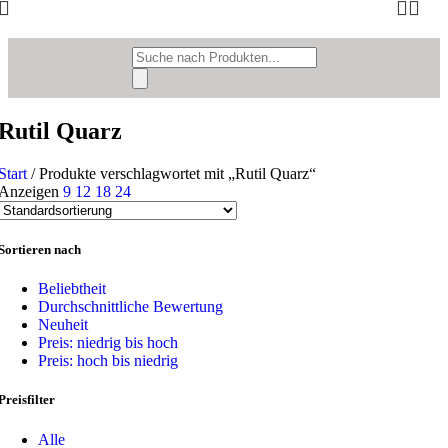
Products
search
Rutil Quarz
Start
/
Produkte verschlagwortet mit „Rutil Quarz“
Anzeigen
9
12
18
24
Sortieren nach
Beliebtheit
Durchschnittliche Bewertung
Neuheit
Preis: niedrig bis hoch
Preis: hoch bis niedrig
Preisfilter
Alle