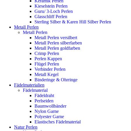
Keramik Perlen
Kieselstein Perlen
Guru/ 3-Loch Perlen
Glasschliff Perlen
Sterling Silber & Karen Hill Silber Perlen
Metall Perlen
Metall Perlen
Metall Perlen versilbert
Metall Perlen silberfarben
Metall Perlen goldfarben
Crimp Perlen
Perlen Kappen
Flügel Perlen
Verbinder Perlen
Metall Kegel
Binderinge & Ohrringe
Fädelmaterialien
Fädelmaterial
Fädeldraht
Perlseiden
Baumwollbänder
Nylon Garne
Polyester Garne
Elastisches Fädelmaterial
Natur Perlen