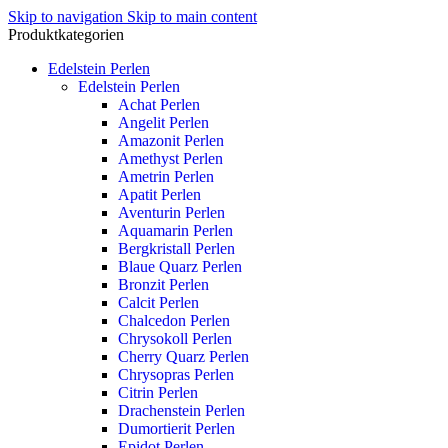
Skip to navigation
Skip to main content
Produktkategorien
Edelstein Perlen
Edelstein Perlen
Achat Perlen
Angelit Perlen
Amazonit Perlen
Amethyst Perlen
Ametrin Perlen
Apatit Perlen
Aventurin Perlen
Aquamarin Perlen
Bergkristall Perlen
Blaue Quarz Perlen
Bronzit Perlen
Calcit Perlen
Chalcedon Perlen
Chrysokoll Perlen
Cherry Quarz Perlen
Chrysopras Perlen
Citrin Perlen
Drachenstein Perlen
Dumortierit Perlen
Epidot Perlen