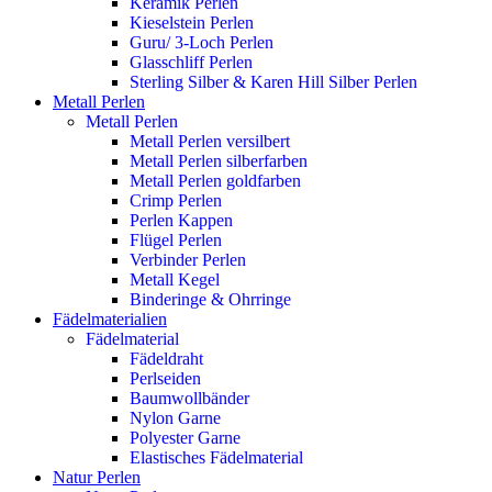
Keramik Perlen
Kieselstein Perlen
Guru/ 3-Loch Perlen
Glasschliff Perlen
Sterling Silber & Karen Hill Silber Perlen
Metall Perlen
Metall Perlen
Metall Perlen versilbert
Metall Perlen silberfarben
Metall Perlen goldfarben
Crimp Perlen
Perlen Kappen
Flügel Perlen
Verbinder Perlen
Metall Kegel
Binderinge & Ohrringe
Fädelmaterialien
Fädelmaterial
Fädeldraht
Perlseiden
Baumwollbänder
Nylon Garne
Polyester Garne
Elastisches Fädelmaterial
Natur Perlen