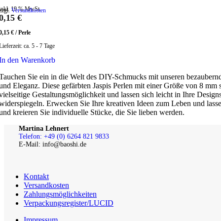
inkl. 19 % MwSt.
zzgl.
Versandkosten
0,15
€
0,15
€
/
Perle
Lieferzeit:
ca. 5 - 7 Tage
In den Warenkorb
Tauchen Sie ein in die Welt des DIY-Schmucks mit unseren bezaubernde
und Eleganz. Diese gefärbten Jaspis Perlen mit einer Größe von 8 mm 
vielseitige Gestaltungsmöglichkeit und lassen sich leicht in Ihre Desig
widerspiegeln. Erwecken Sie Ihre kreativen Ideen zum Leben und lassen
und kreieren Sie individuelle Stücke, die Sie lieben werden.
Martina Lehnert
Telefon: +49 (0) 6264 821 9833
E-Mail: info@baoshi.de
Kontakt
Versandkosten
Zahlungsmöglichkeiten
Verpackungsregister/LUCID
Impressum