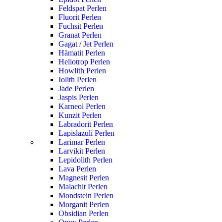
Feldspat Perlen
Fluorit Perlen
Fuchsit Perlen
Granat Perlen
Gagat / Jet Perlen
Hämatit Perlen
Heliotrop Perlen
Howlith Perlen
Iolith Perlen
Jade Perlen
Jaspis Perlen
Karneol Perlen
Kunzit Perlen
Labradorit Perlen
Lapislazuli Perlen
Larimar Perlen
Larvikit Perlen
Lepidolith Perlen
Lava Perlen
Magnesit Perlen
Malachit Perlen
Mondstein Perlen
Morganit Perlen
Obsidian Perlen