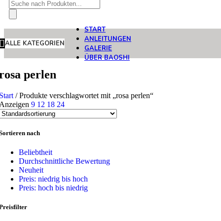
Products
search
START
ANLEITUNGEN
ALLE KATEGORIEN
GALERIE
ÜBER BAOSHI
rosa perlen
Start
/
Produkte verschlagwortet mit „rosa perlen“
Anzeigen
9
12
18
24
Sortieren nach
Beliebtheit
Durchschnittliche Bewertung
Neuheit
Preis: niedrig bis hoch
Preis: hoch bis niedrig
Preisfilter