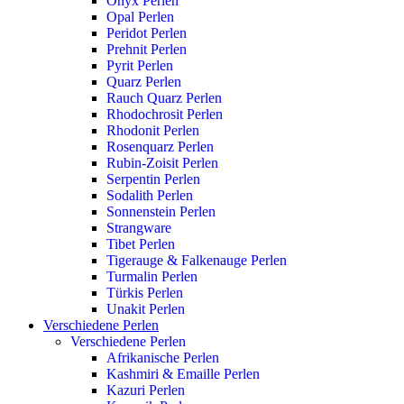
Onyx Perlen
Opal Perlen
Peridot Perlen
Prehnit Perlen
Pyrit Perlen
Quarz Perlen
Rauch Quarz Perlen
Rhodochrosit Perlen
Rhodonit Perlen
Rosenquarz Perlen
Rubin-Zoisit Perlen
Serpentin Perlen
Sodalith Perlen
Sonnenstein Perlen
Strangware
Tibet Perlen
Tigerauge & Falkenauge Perlen
Turmalin Perlen
Türkis Perlen
Unakit Perlen
Verschiedene Perlen
Verschiedene Perlen
Afrikanische Perlen
Kashmiri & Emaille Perlen
Kazuri Perlen