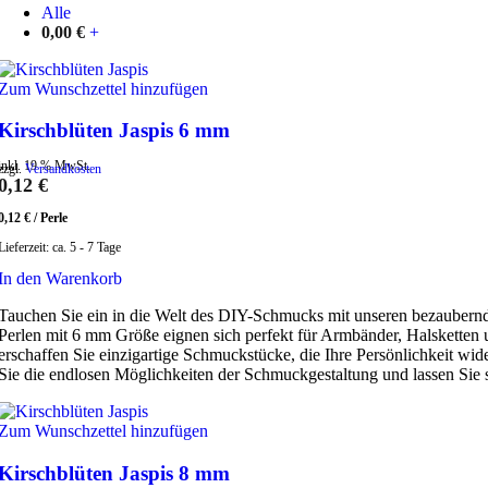
Alle
0,00
€
+
Zum Wunschzettel hinzufügen
Kirschblüten Jaspis 6 mm
inkl. 19 % MwSt.
zzgl.
Versandkosten
0,12
€
0,12
€
/
Perle
Lieferzeit:
ca. 5 - 7 Tage
In den Warenkorb
Tauchen Sie ein in die Welt des DIY-Schmucks mit unseren bezaubernden
Perlen mit 6 mm Größe eignen sich perfekt für Armbänder, Halsketten u
erschaffen Sie einzigartige Schmuckstücke, die Ihre Persönlichkeit w
Sie die endlosen Möglichkeiten der Schmuckgestaltung und lassen Sie si
Zum Wunschzettel hinzufügen
Kirschblüten Jaspis 8 mm