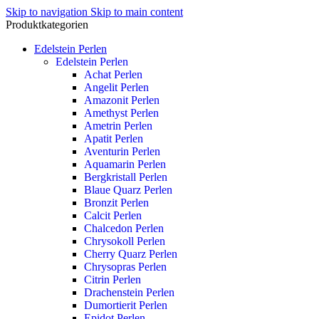
Skip to navigation
Skip to main content
Produktkategorien
Edelstein Perlen
Edelstein Perlen
Achat Perlen
Angelit Perlen
Amazonit Perlen
Amethyst Perlen
Ametrin Perlen
Apatit Perlen
Aventurin Perlen
Aquamarin Perlen
Bergkristall Perlen
Blaue Quarz Perlen
Bronzit Perlen
Calcit Perlen
Chalcedon Perlen
Chrysokoll Perlen
Cherry Quarz Perlen
Chrysopras Perlen
Citrin Perlen
Drachenstein Perlen
Dumortierit Perlen
Epidot Perlen