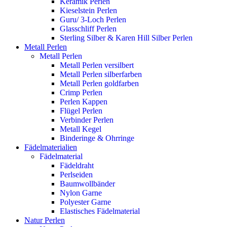
Keramik Perlen
Kieselstein Perlen
Guru/ 3-Loch Perlen
Glasschliff Perlen
Sterling Silber & Karen Hill Silber Perlen
Metall Perlen
Metall Perlen
Metall Perlen versilbert
Metall Perlen silberfarben
Metall Perlen goldfarben
Crimp Perlen
Perlen Kappen
Flügel Perlen
Verbinder Perlen
Metall Kegel
Binderinge & Ohrringe
Fädelmaterialien
Fädelmaterial
Fädeldraht
Perlseiden
Baumwollbänder
Nylon Garne
Polyester Garne
Elastisches Fädelmaterial
Natur Perlen