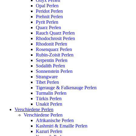
Onyx Perlen
Opal Perlen
Peridot Perlen
Prehnit Perlen
Pyrit Perlen
Quarz Perlen
Rauch Quarz Perlen
Rhodochrosit Perlen
Rhodonit Perlen
Rosenquarz Perlen
Rubin-Zoisit Perlen
Serpentin Perlen
Sodalith Perlen
Sonnenstein Perlen
Strangware
Tibet Perlen
Tigerauge & Falkenauge Perlen
Turmalin Perlen
Türkis Perlen
Unakit Perlen
Verschiedene Perlen
Verschiedene Perlen
Afrikanische Perlen
Kashmiri & Emaille Perlen
Kazuri Perlen