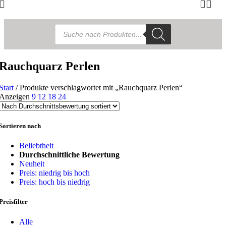
Products
search
Rauchquarz Perlen
Start
/
Produkte verschlagwortet mit „Rauchquarz Perlen“
Anzeigen
9
12
18
24
Sortieren nach
Beliebtheit
Durchschnittliche Bewertung
Neuheit
Preis: niedrig bis hoch
Preis: hoch bis niedrig
Preisfilter
Alle