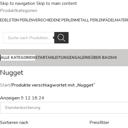
Skip to navigation
Skip to main content
Produktkategorien
EDELSTEIN PERLEN
VERSCHIEDENE PERLEN
METALL PERLEN
FÄDELMATERI
ALLE KATEGORIEN
START
ANLEITUNGEN
GALERIE
ÜBER BAOSHI
Nugget
Start
/
Produkte verschlagwortet mit „Nugget“
Anzeigen
9
12
18
24
Sortieren nach
Preisfilter