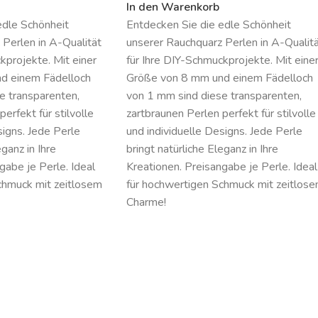
In den Warenkorb
edle Schönheit
Entdecken Sie die edle Schönheit
 Perlen in A-Qualität
unserer Rauchquarz Perlen in A-Qualit
kprojekte. Mit einer
für Ihre DIY-Schmuckprojekte. Mit eine
d einem Fädelloch
Größe von 8 mm und einem Fädelloch
e transparenten,
von 1 mm sind diese transparenten,
erfekt für stilvolle
zartbraunen Perlen perfekt für stilvolle
signs. Jede Perle
und individuelle Designs. Jede Perle
eganz in Ihre
bringt natürliche Eleganz in Ihre
gabe je Perle. Ideal
Kreationen. Preisangabe je Perle. Ideal
chmuck mit zeitlosem
für hochwertigen Schmuck mit zeitlos
Charme!