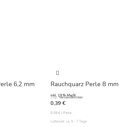
erle 6,2 mm
Rauchquarz Perle 8 mm
inkl. 19 % MwSt.
zzgl.
Versandkosten
0,39
€
0,39
€
/
Perle
Lieferzeit:
ca. 5 - 7 Tage