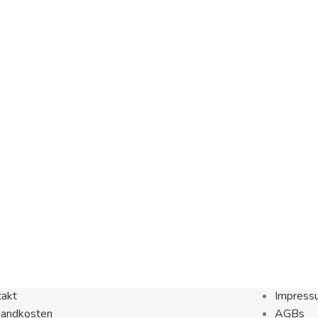
takt
Impress
sandkosten
AGBs