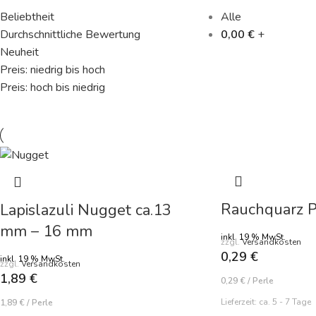
Beliebtheit
Alle
Durchschnittliche Bewertung
0,00
€
+
Neuheit
Preis: niedrig bis hoch
Preis: hoch bis niedrig
Rauchquarz P
Lapislazuli Nugget ca.13
mm – 16 mm
inkl. 19 % MwSt.
zzgl.
Versandkosten
0,29
€
inkl. 19 % MwSt.
zzgl.
Versandkosten
1,89
€
0,29
€
/
Perle
Lieferzeit:
ca. 5 - 7 Tage
1,89
€
/
Perle