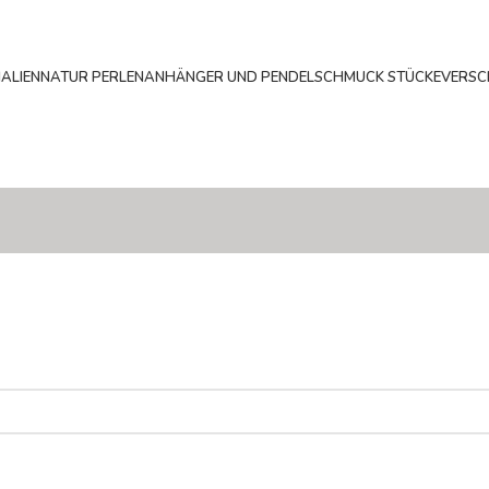
ALIEN
NATUR PERLEN
ANHÄNGER UND PENDEL
SCHMUCK STÜCKE
VERSC