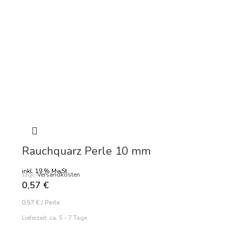
Rauchquarz Perle 10 mm
inkl. 19 % MwSt.
zzgl.
Versandkosten
0,57
€
0,57
€
/
Perle
Lieferzeit:
ca. 5 - 7 Tage