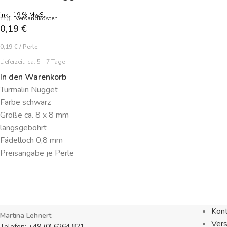
inkl. 19 % MwSt.
zzgl.
Versandkosten
0,19
€
0,19
€
/
Perle
Lieferzeit:
ca. 5 - 7 Tage
In den Warenkorb
Turmalin Nugget
Farbe schwarz
Größe ca. 8 x 8 mm
längsgebohrt
Fädelloch 0,8 mm
Preisangabe je Perle
Kon
Martina Lehnert
Ver
Telefon: +49 (0) 6264 821