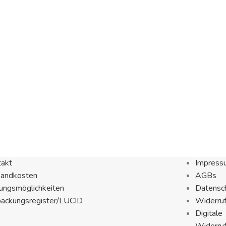
takt
Impress
sandkosten
AGBs
ungsmöglichkeiten
Datensch
packungsregister/LUCID
Widerru
Digitale