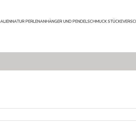
ALIEN
NATUR PERLEN
ANHÄNGER UND PENDEL
SCHMUCK STÜCKE
VERSC