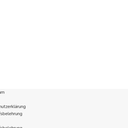
um
utzerklärung
fsbelehrung