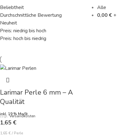
Beliebtheit
Alle
Durchschnittliche Bewertung
0,00
€
+
Neuheit
Preis: niedrig bis hoch
Preis: hoch bis niedrig
Larimar Perle 6 mm – A
Qualität
inkl. 19 % MwSt.
zzgl.
Versandkosten
1,65
€
1,65
€
/
Perle