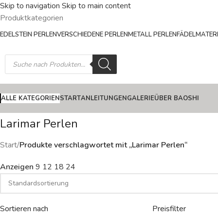
Skip to navigation
Skip to main content
Produktkategorien
EDELSTEIN PERLEN
VERSCHIEDENE PERLEN
METALL PERLEN
FÄDELMATERI
ALLE KATEGORIEN
START
ANLEITUNGEN
GALERIE
ÜBER BAOSHI
Larimar Perlen
Start
/
Produkte verschlagwortet mit „Larimar Perlen“
Anzeigen
9
12
18
24
Sortieren nach
Preisfilter