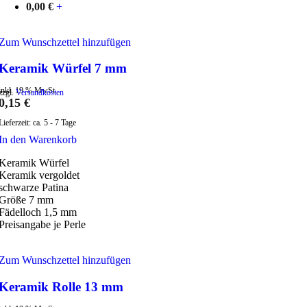
0,00
€
+
Zum Wunschzettel hinzufügen
Keramik Würfel 7 mm
inkl. 19 % MwSt.
zzgl.
Versandkosten
0,15
€
Lieferzeit:
ca. 5 - 7 Tage
In den Warenkorb
Keramik Würfel
Keramik vergoldet
schwarze Patina
Größe 7 mm
Fädelloch 1,5 mm
Preisangabe je Perle
Zum Wunschzettel hinzufügen
Keramik Rolle 13 mm