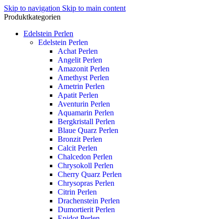
Skip to navigation
Skip to main content
Produktkategorien
Edelstein Perlen
Edelstein Perlen
Achat Perlen
Angelit Perlen
Amazonit Perlen
Amethyst Perlen
Ametrin Perlen
Apatit Perlen
Aventurin Perlen
Aquamarin Perlen
Bergkristall Perlen
Blaue Quarz Perlen
Bronzit Perlen
Calcit Perlen
Chalcedon Perlen
Chrysokoll Perlen
Cherry Quarz Perlen
Chrysopras Perlen
Citrin Perlen
Drachenstein Perlen
Dumortierit Perlen
Epidot Perlen