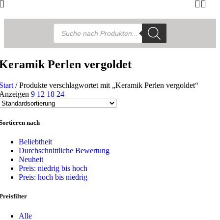
Products
search
Keramik Perlen vergoldet
Start
/
Produkte verschlagwortet mit „Keramik Perlen vergoldet“
Anzeigen
9
12
18
24
Sortieren nach
Beliebtheit
Durchschnittliche Bewertung
Neuheit
Preis: niedrig bis hoch
Preis: hoch bis niedrig
Preisfilter
Alle