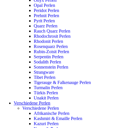
Onyx Perlen
Opal Perlen
Peridot Perlen
Prehnit Perlen
Pyrit Perlen
Quarz Perlen
Rauch Quarz Perlen
Rhodochrosit Perlen
Rhodonit Perlen
Rosenquarz Perlen
Rubin-Zoisit Perlen
Serpentin Perlen
Sodalith Perlen
Sonnenstein Perlen
Strangware
Tibet Perlen
Tigerauge & Falkenauge Perlen
Turmalin Perlen
Türkis Perlen
Unakit Perlen
Verschiedene Perlen
Verschiedene Perlen
Afrikanische Perlen
Kashmiri & Emaille Perlen
Kazuri Perlen