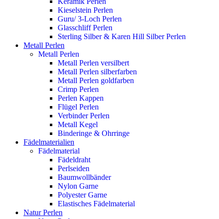
Keramik Perlen
Kieselstein Perlen
Guru/ 3-Loch Perlen
Glasschliff Perlen
Sterling Silber & Karen Hill Silber Perlen
Metall Perlen
Metall Perlen
Metall Perlen versilbert
Metall Perlen silberfarben
Metall Perlen goldfarben
Crimp Perlen
Perlen Kappen
Flügel Perlen
Verbinder Perlen
Metall Kegel
Binderinge & Ohrringe
Fädelmaterialien
Fädelmaterial
Fädeldraht
Perlseiden
Baumwollbänder
Nylon Garne
Polyester Garne
Elastisches Fädelmaterial
Natur Perlen