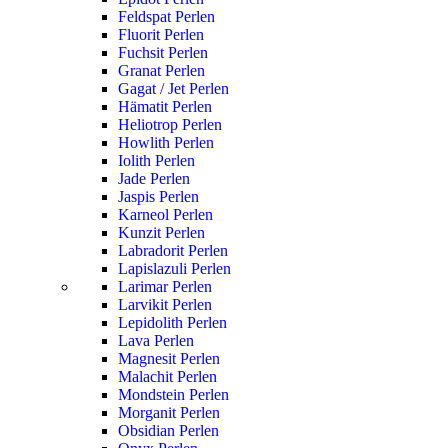
Feldspat Perlen
Fluorit Perlen
Fuchsit Perlen
Granat Perlen
Gagat / Jet Perlen
Hämatit Perlen
Heliotrop Perlen
Howlith Perlen
Iolith Perlen
Jade Perlen
Jaspis Perlen
Karneol Perlen
Kunzit Perlen
Labradorit Perlen
Lapislazuli Perlen
Larimar Perlen
Larvikit Perlen
Lepidolith Perlen
Lava Perlen
Magnesit Perlen
Malachit Perlen
Mondstein Perlen
Morganit Perlen
Obsidian Perlen