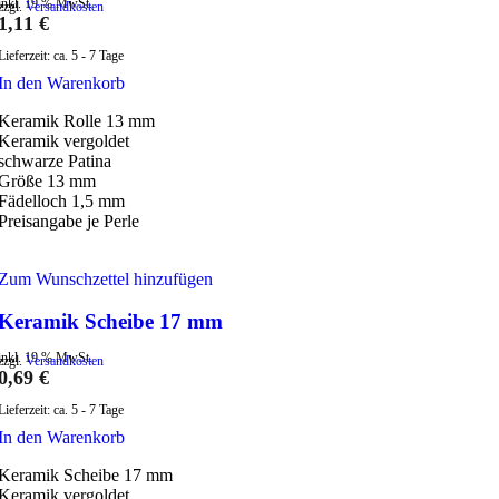
inkl. 19 % MwSt.
zzgl.
Versandkosten
1,11
€
Lieferzeit:
ca. 5 - 7 Tage
In den Warenkorb
Keramik Rolle 13 mm
Keramik vergoldet
schwarze Patina
Größe 13 mm
Fädelloch 1,5 mm
Preisangabe je Perle
Zum Wunschzettel hinzufügen
Keramik Scheibe 17 mm
inkl. 19 % MwSt.
zzgl.
Versandkosten
0,69
€
Lieferzeit:
ca. 5 - 7 Tage
In den Warenkorb
Keramik Scheibe 17 mm
Keramik vergoldet