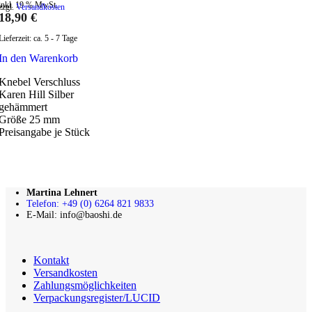
inkl. 19 % MwSt.
zzgl.
Versandkosten
18,90
€
Lieferzeit:
ca. 5 - 7 Tage
In den Warenkorb
Knebel Verschluss
Karen Hill Silber
gehämmert
Größe 25 mm
Preisangabe je Stück
Martina Lehnert
Telefon: +49 (0) 6264 821 9833
E-Mail: info@baoshi.de
Kontakt
Versandkosten
Zahlungsmöglichkeiten
Verpackungsregister/LUCID