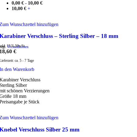
0,00
€
-
10,00
€
10,00
€
+
Zum Wunschzettel hinzufügen
Karabiner Verschluss – Sterling Silber – 18 mm
inkl. 19 % MwSt.
zzgl.
Versandkosten
18,60
€
Lieferzeit:
ca. 5 - 7 Tage
In den Warenkorb
Karabiner Verschluss
Sterling Silber
mit schönen Verzierungen
Größe 18 mm
Preisangabe je Stück
Zum Wunschzettel hinzufügen
Knebel Verschluss Silber 25 mm