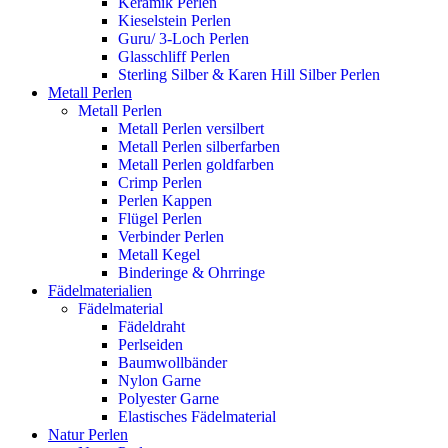
Keramik Perlen
Kieselstein Perlen
Guru/ 3-Loch Perlen
Glasschliff Perlen
Sterling Silber & Karen Hill Silber Perlen
Metall Perlen
Metall Perlen
Metall Perlen versilbert
Metall Perlen silberfarben
Metall Perlen goldfarben
Crimp Perlen
Perlen Kappen
Flügel Perlen
Verbinder Perlen
Metall Kegel
Binderinge & Ohrringe
Fädelmaterialien
Fädelmaterial
Fädeldraht
Perlseiden
Baumwollbänder
Nylon Garne
Polyester Garne
Elastisches Fädelmaterial
Natur Perlen