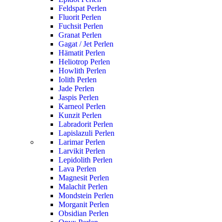
Feldspat Perlen
Fluorit Perlen
Fuchsit Perlen
Granat Perlen
Gagat / Jet Perlen
Hämatit Perlen
Heliotrop Perlen
Howlith Perlen
Iolith Perlen
Jade Perlen
Jaspis Perlen
Karneol Perlen
Kunzit Perlen
Labradorit Perlen
Lapislazuli Perlen
Larimar Perlen
Larvikit Perlen
Lepidolith Perlen
Lava Perlen
Magnesit Perlen
Malachit Perlen
Mondstein Perlen
Morganit Perlen
Obsidian Perlen