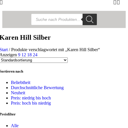
Products
search
Karen Hill Silber
Start
/
Produkte verschlagwortet mit „Karen Hill Silber“
Anzeigen
9
12
18
24
Sortieren nach
Beliebtheit
Durchschnittliche Bewertung
Neuheit
Preis: niedrig bis hoch
Preis: hoch bis niedrig
Preisfilter
Alle