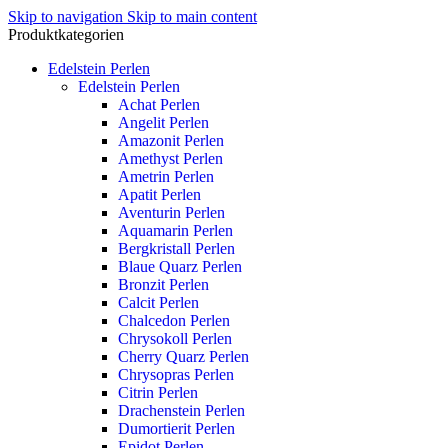
Skip to navigation
Skip to main content
Produktkategorien
Edelstein Perlen
Edelstein Perlen
Achat Perlen
Angelit Perlen
Amazonit Perlen
Amethyst Perlen
Ametrin Perlen
Apatit Perlen
Aventurin Perlen
Aquamarin Perlen
Bergkristall Perlen
Blaue Quarz Perlen
Bronzit Perlen
Calcit Perlen
Chalcedon Perlen
Chrysokoll Perlen
Cherry Quarz Perlen
Chrysopras Perlen
Citrin Perlen
Drachenstein Perlen
Dumortierit Perlen
Epidot Perlen