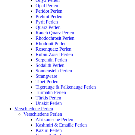
Onyx Perlen
Opal Perlen
Peridot Perlen
Prehnit Perlen
Pyrit Perlen
Quarz Perlen
Rauch Quarz Perlen
Rhodochrosit Perlen
Rhodonit Perlen
Rosenquarz Perlen
Rubin-Zoisit Perlen
Serpentin Perlen
Sodalith Perlen
Sonnenstein Perlen
Strangware
Tibet Perlen
Tigerauge & Falkenauge Perlen
Turmalin Perlen
Türkis Perlen
Unakit Perlen
Verschiedene Perlen
Verschiedene Perlen
Afrikanische Perlen
Kashmiri & Emaille Perlen
Kazuri Perlen