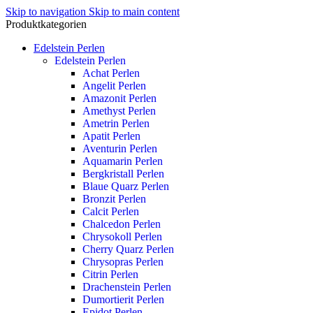
Skip to navigation
Skip to main content
Produktkategorien
Edelstein Perlen
Edelstein Perlen
Achat Perlen
Angelit Perlen
Amazonit Perlen
Amethyst Perlen
Ametrin Perlen
Apatit Perlen
Aventurin Perlen
Aquamarin Perlen
Bergkristall Perlen
Blaue Quarz Perlen
Bronzit Perlen
Calcit Perlen
Chalcedon Perlen
Chrysokoll Perlen
Cherry Quarz Perlen
Chrysopras Perlen
Citrin Perlen
Drachenstein Perlen
Dumortierit Perlen
Epidot Perlen