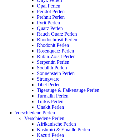
Onyx Perlen
Opal Perlen
Peridot Perlen
Prehnit Perlen
Pyrit Perlen
Quarz Perlen
Rauch Quarz Perlen
Rhodochrosit Perlen
Rhodonit Perlen
Rosenquarz Perlen
Rubin-Zoisit Perlen
Serpentin Perlen
Sodalith Perlen
Sonnenstein Perlen
Strangware
Tibet Perlen
Tigerauge & Falkenauge Perlen
Turmalin Perlen
Türkis Perlen
Unakit Perlen
Verschiedene Perlen
Verschiedene Perlen
Afrikanische Perlen
Kashmiri & Emaille Perlen
Kazuri Perlen