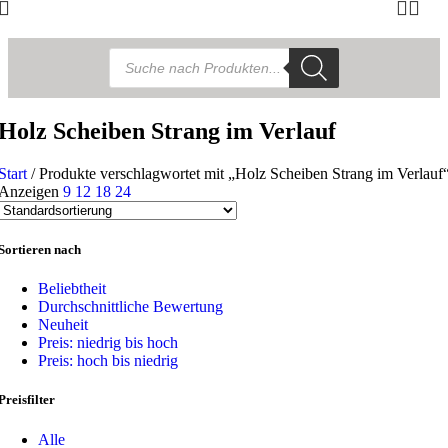
Products
search
Holz Scheiben Strang im Verlauf
Start
/
Produkte verschlagwortet mit „Holz Scheiben Strang im Verlauf
Anzeigen
9
12
18
24
Sortieren nach
Beliebtheit
Durchschnittliche Bewertung
Neuheit
Preis: niedrig bis hoch
Preis: hoch bis niedrig
Preisfilter
Alle