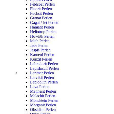
Feldspat Perlen
Fluorit Perlen
Fuchsit Perlen
Granat Perlen
Gagat / Jet Perlen
Hämatit Perlen
Heliotrop Perlen
Howlith Perlen
Iolith Perlen
Jade Perlen
Jaspis Perlen
Karneol Perlen
Kunzit Perlen
Labradorit Perlen
Lapislazuli Perlen
Larimar Perlen
Larvikit Perlen
Lepidolith Perlen
Lava Perlen
Magnesit Perlen
Malachit Perlen
Mondstein Perlen
Morganit Perlen
Obsidian Perlen