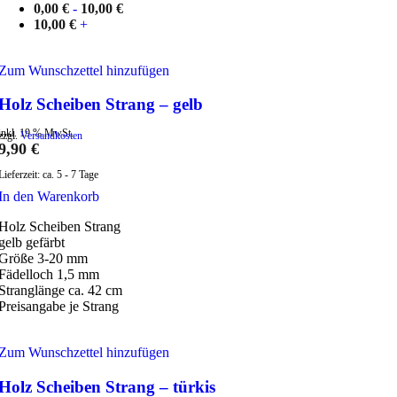
0,00
€
-
10,00
€
10,00
€
+
Zum Wunschzettel hinzufügen
Holz Scheiben Strang – gelb
inkl. 19 % MwSt.
zzgl.
Versandkosten
9,90
€
Lieferzeit:
ca. 5 - 7 Tage
In den Warenkorb
Holz Scheiben Strang
gelb gefärbt
Größe 3-20 mm
Fädelloch 1,5 mm
Stranglänge ca. 42 cm
Preisangabe je Strang
Zum Wunschzettel hinzufügen
Holz Scheiben Strang – türkis