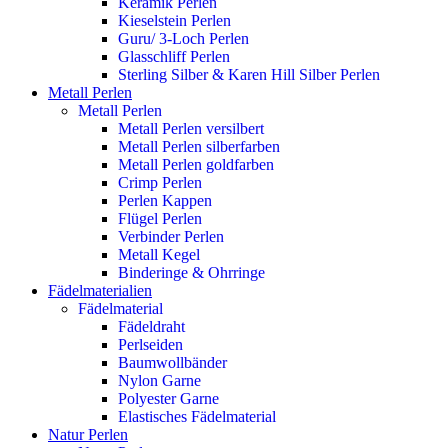
Keramik Perlen
Kieselstein Perlen
Guru/ 3-Loch Perlen
Glasschliff Perlen
Sterling Silber & Karen Hill Silber Perlen
Metall Perlen
Metall Perlen
Metall Perlen versilbert
Metall Perlen silberfarben
Metall Perlen goldfarben
Crimp Perlen
Perlen Kappen
Flügel Perlen
Verbinder Perlen
Metall Kegel
Binderinge & Ohrringe
Fädelmaterialien
Fädelmaterial
Fädeldraht
Perlseiden
Baumwollbänder
Nylon Garne
Polyester Garne
Elastisches Fädelmaterial
Natur Perlen