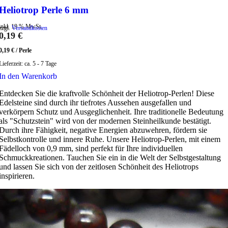
Heliotrop Perle 6 mm
inkl. 19 % MwSt.
zzgl.
Versandkosten
0,19
€
0,19
€
/
Perle
Lieferzeit:
ca. 5 - 7 Tage
In den Warenkorb
Entdecken Sie die kraftvolle Schönheit der Heliotrop-Perlen! Diese
Edelsteine sind durch ihr tiefrotes Aussehen ausgefallen und
verkörpern Schutz und Ausgeglichenheit. Ihre traditionelle Bedeutung
als "Schutzstein" wird von der modernen Steinheilkunde bestätigt.
Durch ihre Fähigkeit, negative Energien abzuwehren, fördern sie
Selbstkontrolle und innere Ruhe. Unsere Heliotrop-Perlen, mit einem
Fädelloch von 0,9 mm, sind perfekt für Ihre individuellen
Schmuckkreationen. Tauchen Sie ein in die Welt der Selbstgestaltung
und lassen Sie sich von der zeitlosen Schönheit des Heliotrops
inspirieren.