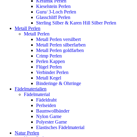
Keramik Perlen
Kieselstein Perlen
Guru/ 3-Loch Perlen
Glasschliff Perlen
Sterling Silber & Karen Hill Silber Perlen
Metall Perlen
Metall Perlen
Metall Perlen versilbert
Metall Perlen silberfarben
Metall Perlen goldfarben
Crimp Perlen
Perlen Kappen
Flügel Perlen
Verbinder Perlen
Metall Kegel
Binderinge & Ohrringe
Fädelmaterialien
Fädelmaterial
Fädeldraht
Perlseiden
Baumwollbänder
Nylon Garne
Polyester Garne
Elastisches Fädelmaterial
Natur Perlen