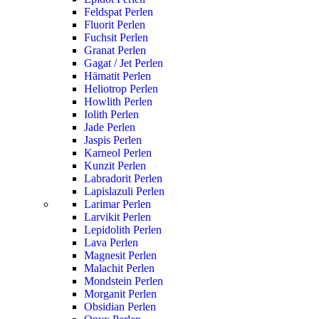
Feldspat Perlen
Fluorit Perlen
Fuchsit Perlen
Granat Perlen
Gagat / Jet Perlen
Hämatit Perlen
Heliotrop Perlen
Howlith Perlen
Iolith Perlen
Jade Perlen
Jaspis Perlen
Karneol Perlen
Kunzit Perlen
Labradorit Perlen
Lapislazuli Perlen
Larimar Perlen
Larvikit Perlen
Lepidolith Perlen
Lava Perlen
Magnesit Perlen
Malachit Perlen
Mondstein Perlen
Morganit Perlen
Obsidian Perlen