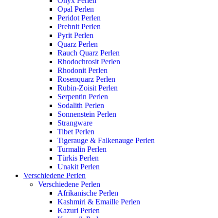
Onyx Perlen
Opal Perlen
Peridot Perlen
Prehnit Perlen
Pyrit Perlen
Quarz Perlen
Rauch Quarz Perlen
Rhodochrosit Perlen
Rhodonit Perlen
Rosenquarz Perlen
Rubin-Zoisit Perlen
Serpentin Perlen
Sodalith Perlen
Sonnenstein Perlen
Strangware
Tibet Perlen
Tigerauge & Falkenauge Perlen
Turmalin Perlen
Türkis Perlen
Unakit Perlen
Verschiedene Perlen
Verschiedene Perlen
Afrikanische Perlen
Kashmiri & Emaille Perlen
Kazuri Perlen