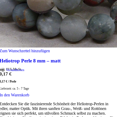
Zum Wunschzettel hinzufügen
Heliotrop Perle 8 mm – matt
inkl. 19 % MwSt.
zzgl.
Versandkosten
0,17
€
0,17
€
/
Perle
Lieferzeit:
ca. 5 - 7 Tage
In den Warenkorb
Entdecken Sie die faszinierende Schönheit der Heliotrop-Perlen in
edler, matter Optik. Mit ihren sanften Grau-, Weiß- und Rottönen
eignen sie sich perfekt, um stilvollen Schmuck selbst zu machen.