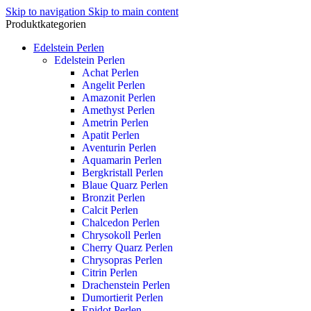
Skip to navigation
Skip to main content
Produktkategorien
Edelstein Perlen
Edelstein Perlen
Achat Perlen
Angelit Perlen
Amazonit Perlen
Amethyst Perlen
Ametrin Perlen
Apatit Perlen
Aventurin Perlen
Aquamarin Perlen
Bergkristall Perlen
Blaue Quarz Perlen
Bronzit Perlen
Calcit Perlen
Chalcedon Perlen
Chrysokoll Perlen
Cherry Quarz Perlen
Chrysopras Perlen
Citrin Perlen
Drachenstein Perlen
Dumortierit Perlen
Epidot Perlen