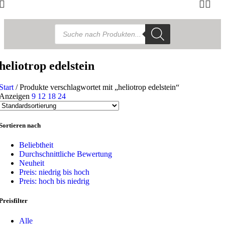
Products
search
heliotrop edelstein
Start
/
Produkte verschlagwortet mit „heliotrop edelstein“
Anzeigen
9
12
18
24
Sortieren nach
Beliebtheit
Durchschnittliche Bewertung
Neuheit
Preis: niedrig bis hoch
Preis: hoch bis niedrig
Preisfilter
Alle