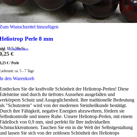
Zum Wunschzettel hinzufügen
Heliotrop Perle 8 mm
inkl. 19 % MwSt.
zzgl.
Versandkosten
0,25
€
0,25
€
/
Perle
Lieferzeit:
ca. 5 - 7 Tage
In den Warenkorb
Entdecken Sie die kraftvolle Schönheit der Heliotrop-Perlen! Diese
Edelsteine sind durch ihr tiefrotes Aussehen ausgefallen und
verkörpern Schutz und Ausgeglichenheit. Ihre traditionelle Bedeutung
als "Schutzstein" wird von der modernen Steinheilkunde bestätigt.
Durch ihre Fähigkeit, negative Energien abzuwehren, fördern sie
Selbstkontrolle und innere Ruhe. Unsere Heliotrop-Perlen, mit einem
Fädelloch von 0,9 mm, sind perfekt für Ihre individuellen
Schmuckkreationen. Tauchen Sie ein in die Welt der Selbstgestaltung
und lassen Sie sich von der zeitlosen Schönheit des Heliotrops