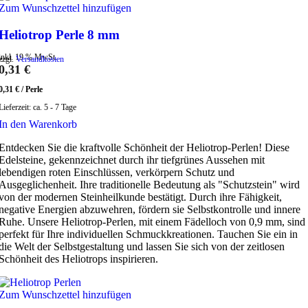
Zum Wunschzettel hinzufügen
Heliotrop Perle 8 mm
inkl. 19 % MwSt.
zzgl.
Versandkosten
0,31
€
0,31
€
/
Perle
Lieferzeit:
ca. 5 - 7 Tage
In den Warenkorb
Entdecken Sie die kraftvolle Schönheit der Heliotrop-Perlen! Diese
Edelsteine, gekennzeichnet durch ihr tiefgrünes Aussehen mit
lebendigen roten Einschlüssen, verkörpern Schutz und
Ausgeglichenheit. Ihre traditionelle Bedeutung als "Schutzstein" wird
von der modernen Steinheilkunde bestätigt. Durch ihre Fähigkeit,
negative Energien abzuwehren, fördern sie Selbstkontrolle und innere
Ruhe. Unsere Heliotrop-Perlen, mit einem Fädelloch von 0,9 mm, sind
perfekt für Ihre individuellen Schmuckkreationen. Tauchen Sie ein in
die Welt der Selbstgestaltung und lassen Sie sich von der zeitlosen
Schönheit des Heliotrops inspirieren.
Zum Wunschzettel hinzufügen