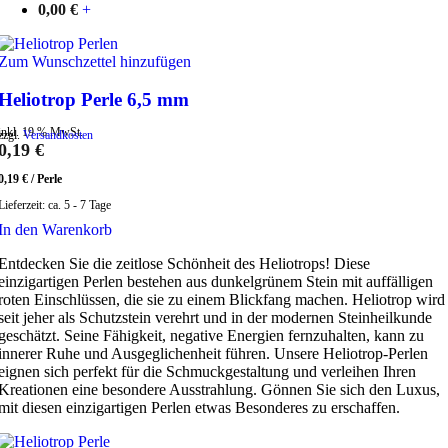
0,00
€
+
Zum Wunschzettel hinzufügen
Heliotrop Perle 6,5 mm
inkl. 19 % MwSt.
zzgl.
Versandkosten
0,19
€
0,19
€
/
Perle
Lieferzeit:
ca. 5 - 7 Tage
In den Warenkorb
Entdecken Sie die zeitlose Schönheit des Heliotrops! Diese
einzigartigen Perlen bestehen aus dunkelgrünem Stein mit auffälligen
roten Einschlüssen, die sie zu einem Blickfang machen. Heliotrop wird
seit jeher als Schutzstein verehrt und in der modernen Steinheilkunde
geschätzt. Seine Fähigkeit, negative Energien fernzuhalten, kann zu
innerer Ruhe und Ausgeglichenheit führen. Unsere Heliotrop-Perlen
eignen sich perfekt für die Schmuckgestaltung und verleihen Ihren
Kreationen eine besondere Ausstrahlung. Gönnen Sie sich den Luxus,
mit diesen einzigartigen Perlen etwas Besonderes zu erschaffen.