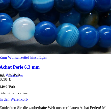
Zum Wunschzettel hinzufügen
Achat Perle 6,3 mm
inkl. 19 % MwSt.
zzgl.
Versandkosten
0,10
€
0,10
€
/
Perle
Lieferzeit:
ca. 5 - 7 Tage
In den Warenkorb
Entdecken Sie die zauberhafte Welt unserer blauen Achat Perlen! Mit