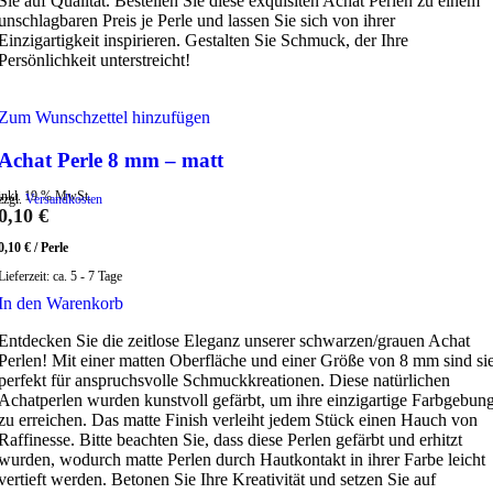
Sie auf Qualität. Bestellen Sie diese exquisiten Achat Perlen zu einem
unschlagbaren Preis je Perle und lassen Sie sich von ihrer
Einzigartigkeit inspirieren. Gestalten Sie Schmuck, der Ihre
Persönlichkeit unterstreicht!
Zum Wunschzettel hinzufügen
Achat Perle 8 mm – matt
inkl. 19 % MwSt.
zzgl.
Versandkosten
0,10
€
0,10
€
/
Perle
Lieferzeit:
ca. 5 - 7 Tage
In den Warenkorb
Entdecken Sie die zeitlose Eleganz unserer schwarzen/grauen Achat
Perlen! Mit einer matten Oberfläche und einer Größe von 8 mm sind si
perfekt für anspruchsvolle Schmuckkreationen. Diese natürlichen
Achatperlen wurden kunstvoll gefärbt, um ihre einzigartige Farbgebun
zu erreichen. Das matte Finish verleiht jedem Stück einen Hauch von
Raffinesse. Bitte beachten Sie, dass diese Perlen gefärbt und erhitzt
wurden, wodurch matte Perlen durch Hautkontakt in ihrer Farbe leicht
vertieft werden. Betonen Sie Ihre Kreativität und setzen Sie auf