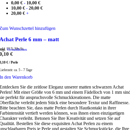
0,00
€
-
10,00
€
10,00
€
-
20,00
€
20,00
€
+
Zum Wunschzettel hinzufügen
Achat Perle 6 mm – matt
inkl. 19 % MwSt.
zzgl.
Versandkosten
0,10
€
0,10
€
/
Perle
Lieferzeit:
ca. 5 - 7 Tage
In den Warenkorb
Entdecken Sie die zeitlose Eleganz unserer matten schwarzen Achat
Perlen! Mit einer Größe von 6 mm und einem Fädelloch von 1 mm sin
sie perfekt für anspruchsvolle Schmuckkreationen. Die matte
Oberfläche verleiht jedem Stück eine besondere Textur und Raffinesse.
Bitte beachten Sie, dass matte Perlen durch Hautkontakt in ihrer
Farbintensität vertieft werden können, was ihnen einen einzigartigen
Charakter verleiht. Betonen Sie Ihre Kreativität und setzen Sie auf
Qualität. Bestellen Sie diese exquisiten Achat Perlen zu einem
unschlagbaren Preis je Perle und gestalten Sie Schmuckstücke, die Ihre