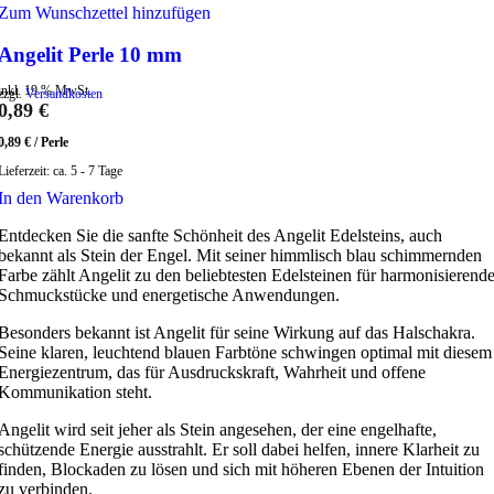
Zum Wunschzettel hinzufügen
Angelit Perle 10 mm
inkl. 19 % MwSt.
zzgl.
Versandkosten
0,89
€
0,89
€
/
Perle
Lieferzeit:
ca. 5 - 7 Tage
In den Warenkorb
Entdecken Sie die sanfte Schönheit des Angelit Edelsteins, auch
bekannt als Stein der Engel. Mit seiner himmlisch blau schimmernden
Farbe zählt Angelit zu den beliebtesten Edelsteinen für harmonisierend
Schmuckstücke und energetische Anwendungen.
Besonders bekannt ist Angelit für seine Wirkung auf das Halschakra.
Seine klaren, leuchtend blauen Farbtöne schwingen optimal mit diesem
Energiezentrum, das für Ausdruckskraft, Wahrheit und offene
Kommunikation steht.
Angelit wird seit jeher als Stein angesehen, der eine engelhafte,
schützende Energie ausstrahlt. Er soll dabei helfen, innere Klarheit zu
finden, Blockaden zu lösen und sich mit höheren Ebenen der Intuition
zu verbinden.