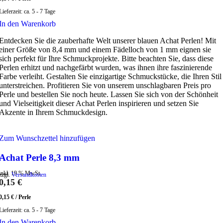
Lieferzeit:
ca. 5 - 7 Tage
In den Warenkorb
Entdecken Sie die zauberhafte Welt unserer blauen Achat Perlen! Mit
einer Größe von 8,4 mm und einem Fädelloch von 1 mm eignen sie
sich perfekt für Ihre Schmuckprojekte. Bitte beachten Sie, dass diese
Perlen erhitzt und nachgefärbt wurden, was ihnen ihre faszinierende
Farbe verleiht. Gestalten Sie einzigartige Schmuckstücke, die Ihren Stil
unterstreichen. Profitieren Sie von unserem unschlagbaren Preis pro
Perle und bestellen Sie noch heute. Lassen Sie sich von der Schönheit
und Vielseitigkeit dieser Achat Perlen inspirieren und setzen Sie
Akzente in Ihrem Schmuckdesign.
Zum Wunschzettel hinzufügen
Achat Perle 8,3 mm
inkl. 19 % MwSt.
zzgl.
Versandkosten
0,15
€
0,15
€
/
Perle
Lieferzeit:
ca. 5 - 7 Tage
In den Warenkorb