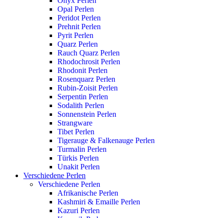
Onyx Perlen
Opal Perlen
Peridot Perlen
Prehnit Perlen
Pyrit Perlen
Quarz Perlen
Rauch Quarz Perlen
Rhodochrosit Perlen
Rhodonit Perlen
Rosenquarz Perlen
Rubin-Zoisit Perlen
Serpentin Perlen
Sodalith Perlen
Sonnenstein Perlen
Strangware
Tibet Perlen
Tigerauge & Falkenauge Perlen
Turmalin Perlen
Türkis Perlen
Unakit Perlen
Verschiedene Perlen
Verschiedene Perlen
Afrikanische Perlen
Kashmiri & Emaille Perlen
Kazuri Perlen