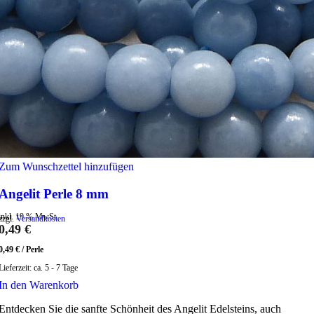
Zum Wunschzettel hinzufügen
Angelit Perle 8 mm
inkl. 19 % MwSt.
zzgl.
Versandkosten
0,49
€
0,49
€
/
Perle
Lieferzeit:
ca. 5 - 7 Tage
In den Warenkorb
Entdecken Sie die sanfte Schönheit des Angelit Edelsteins, auch