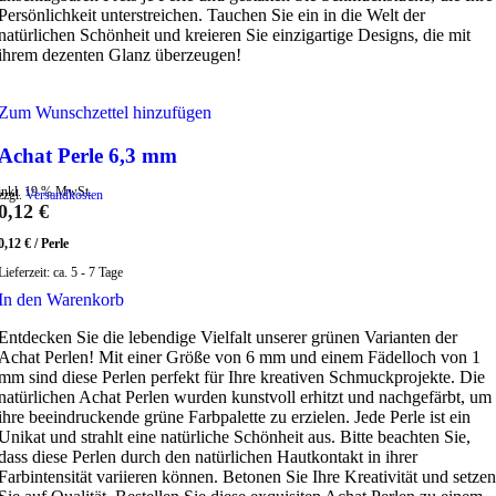
Persönlichkeit unterstreichen. Tauchen Sie ein in die Welt der
natürlichen Schönheit und kreieren Sie einzigartige Designs, die mit
ihrem dezenten Glanz überzeugen!
Zum Wunschzettel hinzufügen
Achat Perle 6,3 mm
inkl. 19 % MwSt.
zzgl.
Versandkosten
0,12
€
0,12
€
/
Perle
Lieferzeit:
ca. 5 - 7 Tage
In den Warenkorb
Entdecken Sie die lebendige Vielfalt unserer grünen Varianten der
Achat Perlen! Mit einer Größe von 6 mm und einem Fädelloch von 1
mm sind diese Perlen perfekt für Ihre kreativen Schmuckprojekte. Die
natürlichen Achat Perlen wurden kunstvoll erhitzt und nachgefärbt, um
ihre beeindruckende grüne Farbpalette zu erzielen. Jede Perle ist ein
Unikat und strahlt eine natürliche Schönheit aus. Bitte beachten Sie,
dass diese Perlen durch den natürlichen Hautkontakt in ihrer
Farbintensität variieren können. Betonen Sie Ihre Kreativität und setzen