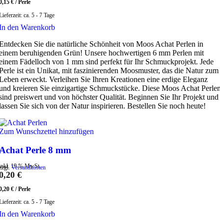
0,15
€
/
Perle
Lieferzeit:
ca. 5 - 7 Tage
In den Warenkorb
Entdecken Sie die natürliche Schönheit von Moos Achat Perlen in
einem beruhigenden Grün! Unsere hochwertigen 6 mm Perlen mit
einem Fädelloch von 1 mm sind perfekt für Ihr Schmuckprojekt. Jede
Perle ist ein Unikat, mit faszinierenden Moosmuster, das die Natur zum
Leben erweckt. Verleihen Sie Ihren Kreationen eine erdige Eleganz
und kreieren Sie einzigartige Schmuckstücke. Diese Moos Achat Perle
sind preiswert und von höchster Qualität. Beginnen Sie Ihr Projekt und
lassen Sie sich von der Natur inspirieren. Bestellen Sie noch heute!
Zum Wunschzettel hinzufügen
Achat Perle 8 mm
inkl. 19 % MwSt.
zzgl.
Versandkosten
0,20
€
0,20
€
/
Perle
Lieferzeit:
ca. 5 - 7 Tage
In den Warenkorb