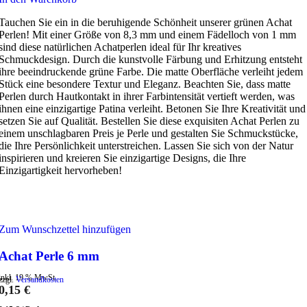
Tauchen Sie ein in die beruhigende Schönheit unserer grünen Achat
Perlen! Mit einer Größe von 8,3 mm und einem Fädelloch von 1 mm
sind diese natürlichen Achatperlen ideal für Ihr kreatives
Schmuckdesign. Durch die kunstvolle Färbung und Erhitzung entsteht
ihre beeindruckende grüne Farbe. Die matte Oberfläche verleiht jedem
Stück eine besondere Textur und Eleganz. Beachten Sie, dass matte
Perlen durch Hautkontakt in ihrer Farbintensität vertieft werden, was
ihnen eine einzigartige Patina verleiht. Betonen Sie Ihre Kreativität und
setzen Sie auf Qualität. Bestellen Sie diese exquisiten Achat Perlen zu
einem unschlagbaren Preis je Perle und gestalten Sie Schmuckstücke,
die Ihre Persönlichkeit unterstreichen. Lassen Sie sich von der Natur
inspirieren und kreieren Sie einzigartige Designs, die Ihre
Einzigartigkeit hervorheben!
Zum Wunschzettel hinzufügen
Achat Perle 6 mm
inkl. 19 % MwSt.
zzgl.
Versandkosten
0,15
€