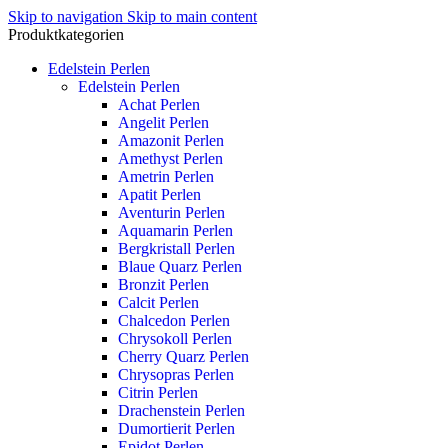
Skip to navigation
Skip to main content
Produktkategorien
Edelstein Perlen
Edelstein Perlen
Achat Perlen
Angelit Perlen
Amazonit Perlen
Amethyst Perlen
Ametrin Perlen
Apatit Perlen
Aventurin Perlen
Aquamarin Perlen
Bergkristall Perlen
Blaue Quarz Perlen
Bronzit Perlen
Calcit Perlen
Chalcedon Perlen
Chrysokoll Perlen
Cherry Quarz Perlen
Chrysopras Perlen
Citrin Perlen
Drachenstein Perlen
Dumortierit Perlen
Epidot Perlen