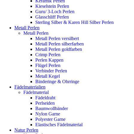
Keramik Perlen
Kieselstein Perlen
Guru/ 3-Loch Perlen
Glasschliff Perlen
Sterling Silber & Karen Hill Silber Perlen
Metall Perlen
Metall Perlen
Metall Perlen versilbert
Metall Perlen silberfarben
Metall Perlen goldfarben
Crimp Perlen
Perlen Kappen
Flügel Perlen
Verbinder Perlen
Metall Kegel
Binderinge & Ohrringe
Fädelmaterialien
Fädelmaterial
Fädeldraht
Perlseiden
Baumwollbänder
Nylon Garne
Polyester Garne
Elastisches Fädelmaterial
Natur Perlen