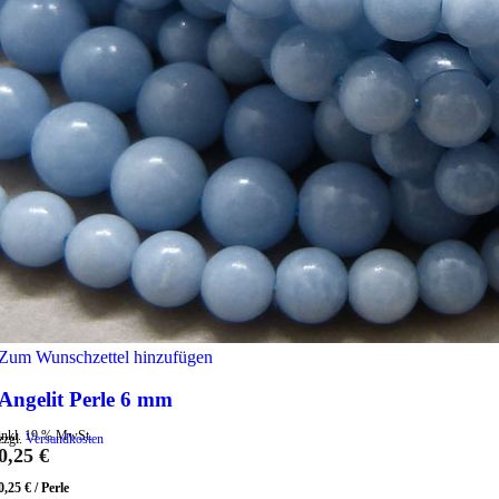
Zum Wunschzettel hinzufügen
Angelit Perle 6 mm
inkl. 19 % MwSt.
zzgl.
Versandkosten
0,25
€
0,25
€
/
Perle