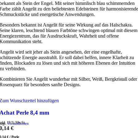
bekannt als Stein der Engel. Mit seiner himmlisch blau schimmernden
Farbe zählt Angelit zu den beliebtesten Edelsteinen für harmonisierend
Schmuckstücke und energetische Anwendungen.
Besonders bekannt ist Angelit für seine Wirkung auf das Halschakra.
Seine klaren, leuchtend blauen Farbtöne schwingen optimal mit diesem
Energiezentrum, das für Ausdruckskraft, Wahrheit und offene
Kommunikation steht.
Angelit wird seit jeher als Stein angesehen, der eine engelhafte,
schützende Energie ausstrahlt. Er soll dabei helfen, innere Klarheit zu
finden, Blockaden zu lösen und sich mit höheren Ebenen der Intuition
zu verbinden.
Kombinieren Sie Angelit wunderbar mit Silber, Weiß, Bergkristall oder
Rosenquarz für besonders sanfte Designs.
Zum Wunschzettel hinzufügen
Achat Perle 8,4 mm
inkl. 19 % MwSt.
zzgl.
Versandkosten
0,14
€
0,14
€
/
Perle