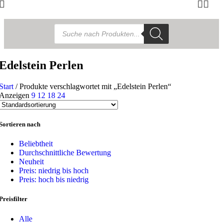
Products
search
Edelstein Perlen
Start
/
Produkte verschlagwortet mit „Edelstein Perlen“
Anzeigen
9
12
18
24
Sortieren nach
Beliebtheit
Durchschnittliche Bewertung
Neuheit
Preis: niedrig bis hoch
Preis: hoch bis niedrig
Preisfilter
Alle