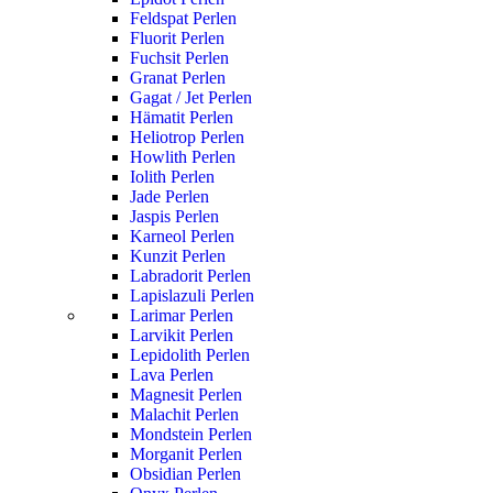
Feldspat Perlen
Fluorit Perlen
Fuchsit Perlen
Granat Perlen
Gagat / Jet Perlen
Hämatit Perlen
Heliotrop Perlen
Howlith Perlen
Iolith Perlen
Jade Perlen
Jaspis Perlen
Karneol Perlen
Kunzit Perlen
Labradorit Perlen
Lapislazuli Perlen
Larimar Perlen
Larvikit Perlen
Lepidolith Perlen
Lava Perlen
Magnesit Perlen
Malachit Perlen
Mondstein Perlen
Morganit Perlen
Obsidian Perlen