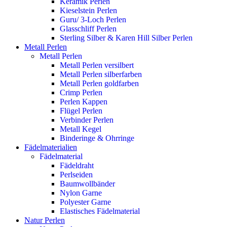
Keramik Perlen
Kieselstein Perlen
Guru/ 3-Loch Perlen
Glasschliff Perlen
Sterling Silber & Karen Hill Silber Perlen
Metall Perlen
Metall Perlen
Metall Perlen versilbert
Metall Perlen silberfarben
Metall Perlen goldfarben
Crimp Perlen
Perlen Kappen
Flügel Perlen
Verbinder Perlen
Metall Kegel
Binderinge & Ohrringe
Fädelmaterialien
Fädelmaterial
Fädeldraht
Perlseiden
Baumwollbänder
Nylon Garne
Polyester Garne
Elastisches Fädelmaterial
Natur Perlen