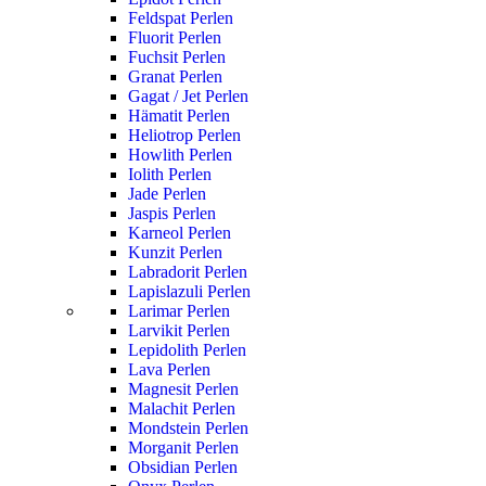
Feldspat Perlen
Fluorit Perlen
Fuchsit Perlen
Granat Perlen
Gagat / Jet Perlen
Hämatit Perlen
Heliotrop Perlen
Howlith Perlen
Iolith Perlen
Jade Perlen
Jaspis Perlen
Karneol Perlen
Kunzit Perlen
Labradorit Perlen
Lapislazuli Perlen
Larimar Perlen
Larvikit Perlen
Lepidolith Perlen
Lava Perlen
Magnesit Perlen
Malachit Perlen
Mondstein Perlen
Morganit Perlen
Obsidian Perlen