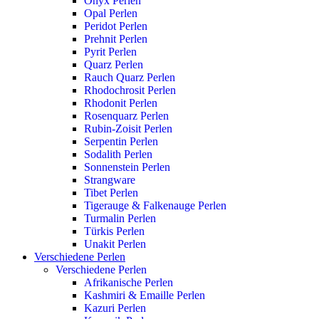
Onyx Perlen
Opal Perlen
Peridot Perlen
Prehnit Perlen
Pyrit Perlen
Quarz Perlen
Rauch Quarz Perlen
Rhodochrosit Perlen
Rhodonit Perlen
Rosenquarz Perlen
Rubin-Zoisit Perlen
Serpentin Perlen
Sodalith Perlen
Sonnenstein Perlen
Strangware
Tibet Perlen
Tigerauge & Falkenauge Perlen
Turmalin Perlen
Türkis Perlen
Unakit Perlen
Verschiedene Perlen
Verschiedene Perlen
Afrikanische Perlen
Kashmiri & Emaille Perlen
Kazuri Perlen