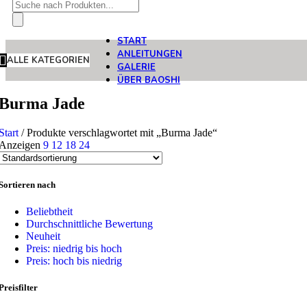
Products
search
START
ANLEITUNGEN
ALLE KATEGORIEN
GALERIE
ÜBER BAOSHI
Burma Jade
Start
/
Produkte verschlagwortet mit „Burma Jade“
Anzeigen
9
12
18
24
Sortieren nach
Beliebtheit
Durchschnittliche Bewertung
Neuheit
Preis: niedrig bis hoch
Preis: hoch bis niedrig
Preisfilter