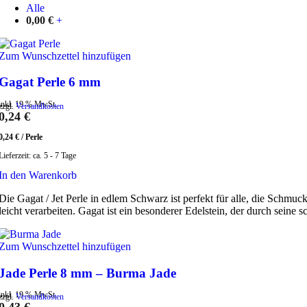
Alle
0,00
€
+
Zum Wunschzettel hinzufügen
Gagat Perle 6 mm
inkl. 19 % MwSt.
zzgl.
Versandkosten
0,24
€
0,24
€
/
Perle
Lieferzeit:
ca. 5 - 7 Tage
In den Warenkorb
Die Gagat / Jet Perle in edlem Schwarz ist perfekt für alle, die Sch
leicht verarbeiten. Gagat ist ein besonderer Edelstein, der durch seine
Zum Wunschzettel hinzufügen
Jade Perle 8 mm – Burma Jade
inkl. 19 % MwSt.
zzgl.
Versandkosten