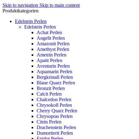
Skip to navigation
Skip to main content
Produktkategorien
Edelstein Perlen
Edelstein Perlen
Achat Perlen
Angelit Perlen
Amazonit Perlen
Amethyst Perlen
Ametrin Perlen
Apatit Perlen
Aventurin Perlen
Aquamarin Perlen
Bergkristall Perlen
Blaue Quarz Perlen
Bronzit Perlen
Calcit Perlen
Chalcedon Perlen
Chrysokoll Perlen
Cherry Quarz Perlen
Chrysopras Perlen
Citrin Perlen
Drachenstein Perlen
Dumortierit Perlen
Epidot Perlen