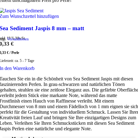
einem unschlagbaren Preis pro Perle!
Zum Wunschzettel hinzufügen
Sea Sediment Jaspis 8 mm – matt
inkl. 19 % MwSt.
zzgl.
Versandkosten
0,33
€
0,33
€
/
Perle
Lieferzeit:
ca. 5 - 7 Tage
In den Warenkorb
Tauchen Sie ein in die Schönheit von Sea Sediment Jaspis mit diesen
faszinierenden Perlen. In grau-schwarzen und natürlichen Tönen
gehalten, strahlen sie eine zeitlose Eleganz aus. Die gefärbte Oberfläch
verleiht jedem Stück eine markante Note, während das matte
Frostfinish einen Hauch von Raffinesse verleiht. Mit einem
Durchmesser von 8 mm und einem Fädelloch von 1 mm eignen sie sic
perfekt für die Gestaltung von individuellem Schmuck. Lassen Sie Ihre
Kreativität freien Lauf und bringen Sie Ihre einzigartigen Designs zum
Leben. Verleihen Sie Ihren Schmuckstücken mit diesen Sea Sediment
Jaspis Perlen eine natürliche und elegante Note.