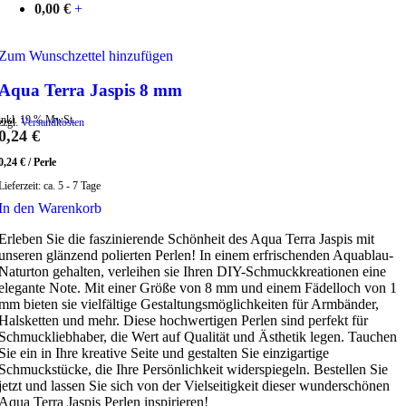
0,00
€
+
Zum Wunschzettel hinzufügen
Aqua Terra Jaspis 8 mm
inkl. 19 % MwSt.
zzgl.
Versandkosten
0,24
€
0,24
€
/
Perle
Lieferzeit:
ca. 5 - 7 Tage
In den Warenkorb
Erleben Sie die faszinierende Schönheit des Aqua Terra Jaspis mit
unseren glänzend polierten Perlen! In einem erfrischenden Aquablau-
Naturton gehalten, verleihen sie Ihren DIY-Schmuckkreationen eine
elegante Note. Mit einer Größe von 8 mm und einem Fädelloch von 1
mm bieten sie vielfältige Gestaltungsmöglichkeiten für Armbänder,
Halsketten und mehr. Diese hochwertigen Perlen sind perfekt für
Schmuckliebhaber, die Wert auf Qualität und Ästhetik legen. Tauchen
Sie ein in Ihre kreative Seite und gestalten Sie einzigartige
Schmuckstücke, die Ihre Persönlichkeit widerspiegeln. Bestellen Sie
jetzt und lassen Sie sich von der Vielseitigkeit dieser wunderschönen
Aqua Terra Jaspis Perlen inspirieren!