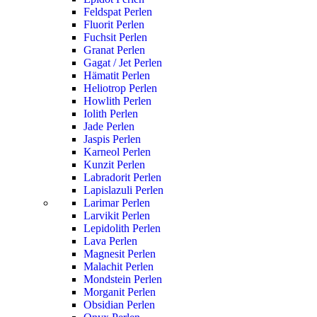
Feldspat Perlen
Fluorit Perlen
Fuchsit Perlen
Granat Perlen
Gagat / Jet Perlen
Hämatit Perlen
Heliotrop Perlen
Howlith Perlen
Iolith Perlen
Jade Perlen
Jaspis Perlen
Karneol Perlen
Kunzit Perlen
Labradorit Perlen
Lapislazuli Perlen
Larimar Perlen
Larvikit Perlen
Lepidolith Perlen
Lava Perlen
Magnesit Perlen
Malachit Perlen
Mondstein Perlen
Morganit Perlen
Obsidian Perlen