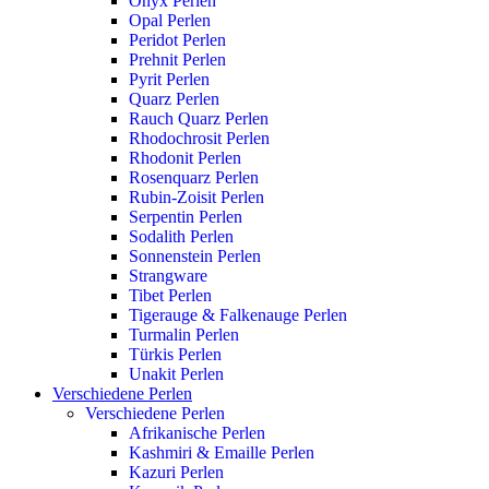
Onyx Perlen
Opal Perlen
Peridot Perlen
Prehnit Perlen
Pyrit Perlen
Quarz Perlen
Rauch Quarz Perlen
Rhodochrosit Perlen
Rhodonit Perlen
Rosenquarz Perlen
Rubin-Zoisit Perlen
Serpentin Perlen
Sodalith Perlen
Sonnenstein Perlen
Strangware
Tibet Perlen
Tigerauge & Falkenauge Perlen
Turmalin Perlen
Türkis Perlen
Unakit Perlen
Verschiedene Perlen
Verschiedene Perlen
Afrikanische Perlen
Kashmiri & Emaille Perlen
Kazuri Perlen