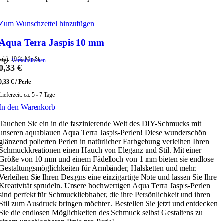
Zum Wunschzettel hinzufügen
Aqua Terra Jaspis 10 mm
inkl. 19 % MwSt.
zzgl.
Versandkosten
0,33
€
0,33
€
/
Perle
Lieferzeit:
ca. 5 - 7 Tage
In den Warenkorb
Tauchen Sie ein in die faszinierende Welt des DIY-Schmucks mit
unseren aquablauen Aqua Terra Jaspis-Perlen! Diese wunderschön
glänzend polierten Perlen in natürlicher Farbgebung verleihen Ihren
Schmuckkreationen einen Hauch von Eleganz und Stil. Mit einer
Größe von 10 mm und einem Fädelloch von 1 mm bieten sie endlose
Gestaltungsmöglichkeiten für Armbänder, Halsketten und mehr.
Verleihen Sie Ihren Designs eine einzigartige Note und lassen Sie Ihre
Kreativität sprudeln. Unsere hochwertigen Aqua Terra Jaspis-Perlen
sind perfekt für Schmuckliebhaber, die ihre Persönlichkeit und ihren
Stil zum Ausdruck bringen möchten. Bestellen Sie jetzt und entdecken
Sie die endlosen Möglichkeiten des Schmuck selbst Gestaltens zu