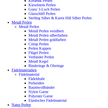
Keramik Perlen
Kieselstein Perlen
Guru/ 3-Loch Perlen
Glasschliff Perlen
Sterling Silber & Karen Hill Silber Perlen
Metall Perlen
Metall Perlen
Metall Perlen versilbert
Metall Perlen silberfarben
Metall Perlen goldfarben
Crimp Perlen
Perlen Kappen
Flügel Perlen
Verbinder Perlen
Metall Kegel
Binderinge & Ohrringe
Fädelmaterialien
Fädelmaterial
Fädeldraht
Perlseiden
Baumwollbänder
Nylon Garne
Polyester Garne
Elastisches Fädelmaterial
Natur Perlen