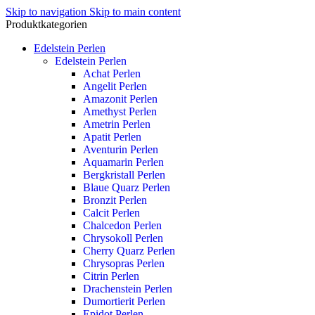
Skip to navigation
Skip to main content
Produktkategorien
Edelstein Perlen
Edelstein Perlen
Achat Perlen
Angelit Perlen
Amazonit Perlen
Amethyst Perlen
Ametrin Perlen
Apatit Perlen
Aventurin Perlen
Aquamarin Perlen
Bergkristall Perlen
Blaue Quarz Perlen
Bronzit Perlen
Calcit Perlen
Chalcedon Perlen
Chrysokoll Perlen
Cherry Quarz Perlen
Chrysopras Perlen
Citrin Perlen
Drachenstein Perlen
Dumortierit Perlen
Epidot Perlen