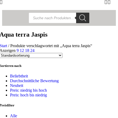
Products
search
Aqua terra Jaspis
Start
/
Produkte verschlagwortet mit „Aqua terra Jaspis“
Anzeigen
9
12
18
24
Sortieren nach
Beliebtheit
Durchschnittliche Bewertung
Neuheit
Preis: niedrig bis hoch
Preis: hoch bis niedrig
Preisfilter
Alle