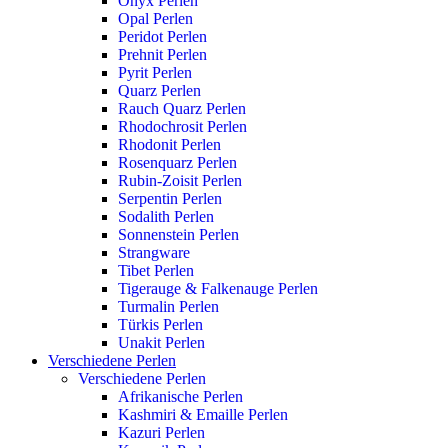
Onyx Perlen
Opal Perlen
Peridot Perlen
Prehnit Perlen
Pyrit Perlen
Quarz Perlen
Rauch Quarz Perlen
Rhodochrosit Perlen
Rhodonit Perlen
Rosenquarz Perlen
Rubin-Zoisit Perlen
Serpentin Perlen
Sodalith Perlen
Sonnenstein Perlen
Strangware
Tibet Perlen
Tigerauge & Falkenauge Perlen
Turmalin Perlen
Türkis Perlen
Unakit Perlen
Verschiedene Perlen
Verschiedene Perlen
Afrikanische Perlen
Kashmiri & Emaille Perlen
Kazuri Perlen