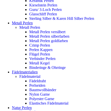
Keramik Perlen
Kieselstein Perlen
Guru/ 3-Loch Perlen
Glasschliff Perlen
Sterling Silber & Karen Hill Silber Perlen
Metall Perlen
Metall Perlen
Metall Perlen versilbert
Metall Perlen silberfarben
Metall Perlen goldfarben
Crimp Perlen
Perlen Kappen
Flügel Perlen
Verbinder Perlen
Metall Kegel
Binderinge & Ohrringe
Fädelmaterialien
Fädelmaterial
Fädeldraht
Perlseiden
Baumwollbänder
Nylon Garne
Polyester Garne
Elastisches Fädelmaterial
Natur Perlen