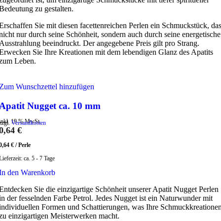
Bedeutung zu gestalten.
Erschaffen Sie mit diesen facettenreichen Perlen ein Schmuckstück, da
nicht nur durch seine Schönheit, sondern auch durch seine energetische
Ausstrahlung beeindruckt. Der angegebene Preis gilt pro Strang.
Erwecken Sie Ihre Kreationen mit dem lebendigen Glanz des Apatits
zum Leben.
Zum Wunschzettel hinzufügen
Apatit Nugget ca. 10 mm
inkl. 19 % MwSt.
zzgl.
Versandkosten
0,64
€
0,64
€
/
Perle
Lieferzeit:
ca. 5 - 7 Tage
In den Warenkorb
Entdecken Sie die einzigartige Schönheit unserer Apatit Nugget Perlen
in der fesselnden Farbe Petrol. Jedes Nugget ist ein Naturwunder mit
individuellen Formen und Schattierungen, was Ihre Schmuckkreatione
zu einzigartigen Meisterwerken macht.