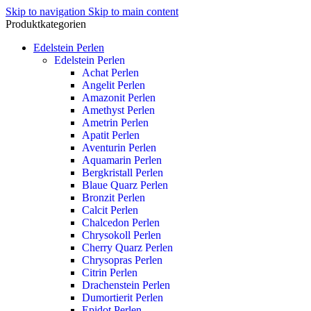
Skip to navigation
Skip to main content
Produktkategorien
Edelstein Perlen
Edelstein Perlen
Achat Perlen
Angelit Perlen
Amazonit Perlen
Amethyst Perlen
Ametrin Perlen
Apatit Perlen
Aventurin Perlen
Aquamarin Perlen
Bergkristall Perlen
Blaue Quarz Perlen
Bronzit Perlen
Calcit Perlen
Chalcedon Perlen
Chrysokoll Perlen
Cherry Quarz Perlen
Chrysopras Perlen
Citrin Perlen
Drachenstein Perlen
Dumortierit Perlen
Epidot Perlen