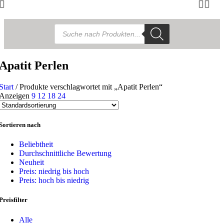
Products
search
Apatit Perlen
Start
/
Produkte verschlagwortet mit „Apatit Perlen“
Anzeigen
9
12
18
24
Sortieren nach
Beliebtheit
Durchschnittliche Bewertung
Neuheit
Preis: niedrig bis hoch
Preis: hoch bis niedrig
Preisfilter
Alle