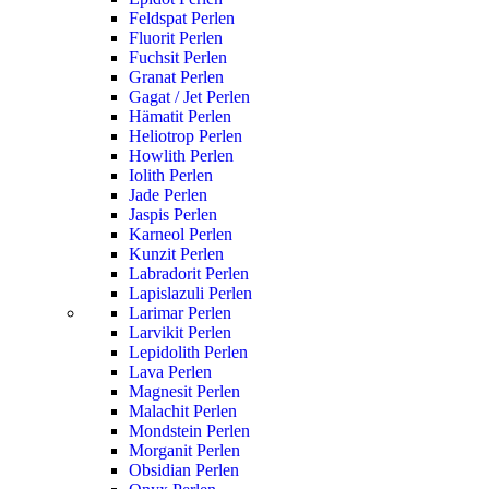
Feldspat Perlen
Fluorit Perlen
Fuchsit Perlen
Granat Perlen
Gagat / Jet Perlen
Hämatit Perlen
Heliotrop Perlen
Howlith Perlen
Iolith Perlen
Jade Perlen
Jaspis Perlen
Karneol Perlen
Kunzit Perlen
Labradorit Perlen
Lapislazuli Perlen
Larimar Perlen
Larvikit Perlen
Lepidolith Perlen
Lava Perlen
Magnesit Perlen
Malachit Perlen
Mondstein Perlen
Morganit Perlen
Obsidian Perlen