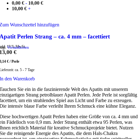
0,00
€
-
10,00
€
10,00
€
+
Zum Wunschzettel hinzufügen
Apatit Perlen Strang – ca. 4 mm – facettiert
inkl. 19 % MwSt.
zzgl.
Versandkosten
13,00
€
0,14
€
/
Perle
Lieferzeit:
ca. 5 - 7 Tage
In den Warenkorb
Tauchen Sie ein in die faszinierende Welt des Apatits mit unserem
einzigartigen Strang petrolblauer Apatit Perlen. Jede Perle ist sorgfältig
facettiert, um ein strahlendes Spiel aus Licht und Farbe zu erzeugen.
Die intensiv blaue Farbe verleiht Ihrem Schmuck eine kühne Eleganz.
Diese hochwertigen Apatit Perlen haben eine Größe von ca. 4 mm und
ein Fädelloch von 0,9 mm. Jeder Strang enthält etwa 95 Perlen, was
Ihnen reichlich Material für kreative Schmuckprojekte bietet. Nutzen
Sie die reinigende Energie des Apatits, die dem Hals-Chakra
zugeordnet ist, um einzigartige Schmuckstücke mit tiefer spiritueller