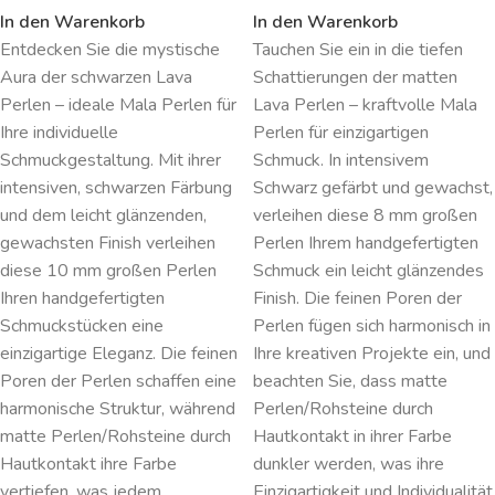
In den Warenkorb
In den Warenkorb
Entdecken Sie die mystische
Tauchen Sie ein in die tiefen
Aura der schwarzen Lava
Schattierungen der matten
Perlen – ideale Mala Perlen für
Lava Perlen – kraftvolle Mala
Ihre individuelle
Perlen für einzigartigen
Schmuckgestaltung. Mit ihrer
Schmuck. In intensivem
intensiven, schwarzen Färbung
Schwarz gefärbt und gewachst,
und dem leicht glänzenden,
verleihen diese 8 mm großen
gewachsten Finish verleihen
Perlen Ihrem handgefertigten
diese 10 mm großen Perlen
Schmuck ein leicht glänzendes
Ihren handgefertigten
Finish. Die feinen Poren der
Schmuckstücken eine
Perlen fügen sich harmonisch in
einzigartige Eleganz. Die feinen
Ihre kreativen Projekte ein, und
Poren der Perlen schaffen eine
beachten Sie, dass matte
harmonische Struktur, während
Perlen/Rohsteine durch
matte Perlen/Rohsteine durch
Hautkontakt in ihrer Farbe
Hautkontakt ihre Farbe
dunkler werden, was ihre
vertiefen, was jedem
Einzigartigkeit und Individualität