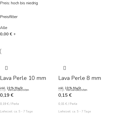
Preis: hoch bis niedrig
Preisfilter
Alle
0,00
€
+
Lava Perle 10 mm
Lava Perle 8 mm
inkl. 19 % MwSt.
inkl. 19 % MwSt.
zzgl.
Versandkosten
zzgl.
Versandkosten
0,19
€
0,15
€
0,19
€
/
Perle
0,15
€
/
Perle
Lieferzeit:
ca. 5 - 7 Tage
Lieferzeit:
ca. 5 - 7 Tage