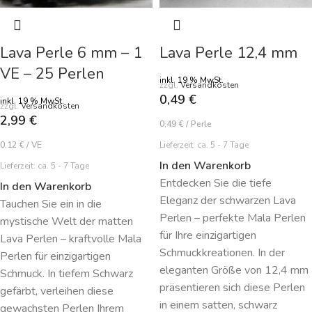
Lava Perle 6 mm – 1
Lava Perle 12,4 mm
VE – 25 Perlen
inkl. 19 % MwSt.
zzgl.
Versandkosten
0,49
€
inkl. 19 % MwSt.
zzgl.
Versandkosten
2,99
€
0,49
€
/
Perle
0,12
€
/
VE
Lieferzeit:
ca. 5 - 7 Tage
In den Warenkorb
Lieferzeit:
ca. 5 - 7 Tage
Entdecken Sie die tiefe
In den Warenkorb
Eleganz der schwarzen Lava
Tauchen Sie ein in die
Perlen – perfekte Mala Perlen
mystische Welt der matten
für Ihre einzigartigen
Lava Perlen – kraftvolle Mala
Schmuckkreationen. In der
Perlen für einzigartigen
eleganten Größe von 12,4 mm
Schmuck. In tiefem Schwarz
präsentieren sich diese Perlen
gefärbt, verleihen diese
in einem satten, schwarz
gewachsten Perlen Ihrem