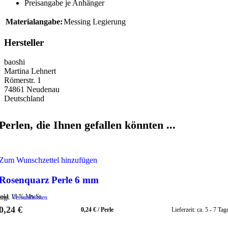
Preisangabe je Anhänger
Materialangabe:
Messing Legierung
Hersteller
baoshi
Martina Lehnert
Römerstr. 1
74861 Neudenau
Deutschland
Perlen, die Ihnen gefallen könnten ...
Zum Wunschzettel hinzufügen
Rosenquarz Perle 6 mm
inkl. 19 % MwSt.
zzgl.
Versandkosten
0,24
€
0,24
€
/
Perle
Lieferzeit:
ca. 5 - 7 Tag