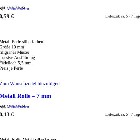
inkl. 19 % MwSt.
zzgl.
Versandkosten
0,59
€
Lieferzeit:
ca. 5 - 7 Tag
IN DEN WARENKORB
Metall Perle silberfarben
Größe 10 mm
filigranes Muster
massive Ausführung
Fädelloch 5,5 mm
Preis je Perle
Zum Wunschzettel hinzufügen
Metall Rolle – 7 mm
inkl. 19 % MwSt.
zzgl.
Versandkosten
0,13
€
Lieferzeit:
ca. 5 - 7 Tag
IN DEN WARENKORB
Metall Rolle Metall silberfarben