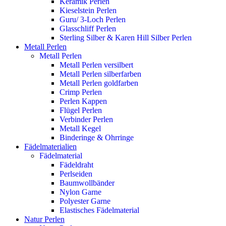
Keramik Perlen
Kieselstein Perlen
Guru/ 3-Loch Perlen
Glasschliff Perlen
Sterling Silber & Karen Hill Silber Perlen
Metall Perlen
Metall Perlen
Metall Perlen versilbert
Metall Perlen silberfarben
Metall Perlen goldfarben
Crimp Perlen
Perlen Kappen
Flügel Perlen
Verbinder Perlen
Metall Kegel
Binderinge & Ohrringe
Fädelmaterialien
Fädelmaterial
Fädeldraht
Perlseiden
Baumwollbänder
Nylon Garne
Polyester Garne
Elastisches Fädelmaterial
Natur Perlen