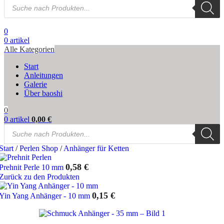
Products
search
0
0
artikel
Alle Kategorien
Start
Anleitungen
Galerie
Über baoshi
0
0
artikel
0,00
€
Products
search
Start
/
Perlen Shop
/
Anhänger für Ketten
0,58
€
Prehnit Perle 10 mm
Zurück zu den Produkten
0,15
€
Yin Yang Anhänger - 10 mm