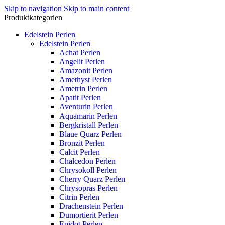
Skip to navigation
Skip to main content
Produktkategorien
Edelstein Perlen
Edelstein Perlen
Achat Perlen
Angelit Perlen
Amazonit Perlen
Amethyst Perlen
Ametrin Perlen
Apatit Perlen
Aventurin Perlen
Aquamarin Perlen
Bergkristall Perlen
Blaue Quarz Perlen
Bronzit Perlen
Calcit Perlen
Chalcedon Perlen
Chrysokoll Perlen
Cherry Quarz Perlen
Chrysopras Perlen
Citrin Perlen
Drachenstein Perlen
Dumortierit Perlen
Epidot Perlen