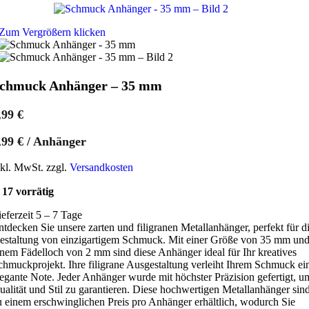
Zum Vergrößern klicken
chmuck Anhänger – 35 mm
,99
€
,99
€
/
Anhänger
nkl. MwSt. zzgl.
Versandkosten
17 vorrätig
ieferzeit 5 – 7 Tage
ntdecken Sie unsere zarten und filigranen Metallanhänger, perfekt für d
estaltung von einzigartigem Schmuck. Mit einer Größe von 35 mm un
inem Fädelloch von 2 mm sind diese Anhänger ideal für Ihr kreatives
chmuckprojekt. Ihre filigrane Ausgestaltung verleiht Ihrem Schmuck ei
legante Note. Jeder Anhänger wurde mit höchster Präzision gefertigt, u
ualität und Stil zu garantieren. Diese hochwertigen Metallanhänger sin
u einem erschwinglichen Preis pro Anhänger erhältlich, wodurch Sie