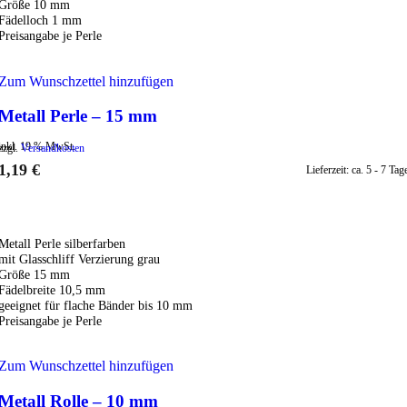
Größe 10 mm
Fädelloch 1 mm
Preisangabe je Perle
Zum Wunschzettel hinzufügen
Metall Perle – 15 mm
inkl. 19 % MwSt.
zzgl.
Versandkosten
1,19
€
Lieferzeit:
ca. 5 - 7 Tag
IN DEN WARENKORB
Metall Perle silberfarben
mit Glasschliff Verzierung grau
Größe 15 mm
Fädelbreite 10,5 mm
geeignet für flache Bänder bis 10 mm
Preisangabe je Perle
Zum Wunschzettel hinzufügen
Metall Rolle – 10 mm