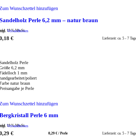
Zum Wunschzettel hinzufügen
Sandelholz Perle 6,2 mm – natur braun
inkl. 19 % MwSt.
zzgl.
Versandkosten
0,18
€
Lieferzeit:
ca. 5 - 7 Tag
IN DEN WARENKORB
Sandelholz Perle
Größe 6,2 mm
Fädelloch 1 mm
handgearbeitet/poliert
Farbe natur braun
Preisangabe je Perle
Zum Wunschzettel hinzufügen
Bergkristall Perle 6 mm
inkl. 19 % MwSt.
zzgl.
Versandkosten
0,29
€
0,29
€
/
Perle
Lieferzeit:
ca. 5 - 7 Tag