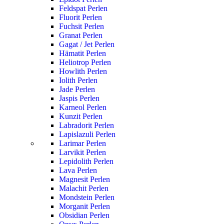
Feldspat Perlen
Fluorit Perlen
Fuchsit Perlen
Granat Perlen
Gagat / Jet Perlen
Hämatit Perlen
Heliotrop Perlen
Howlith Perlen
Iolith Perlen
Jade Perlen
Jaspis Perlen
Karneol Perlen
Kunzit Perlen
Labradorit Perlen
Lapislazuli Perlen
Larimar Perlen
Larvikit Perlen
Lepidolith Perlen
Lava Perlen
Magnesit Perlen
Malachit Perlen
Mondstein Perlen
Morganit Perlen
Obsidian Perlen