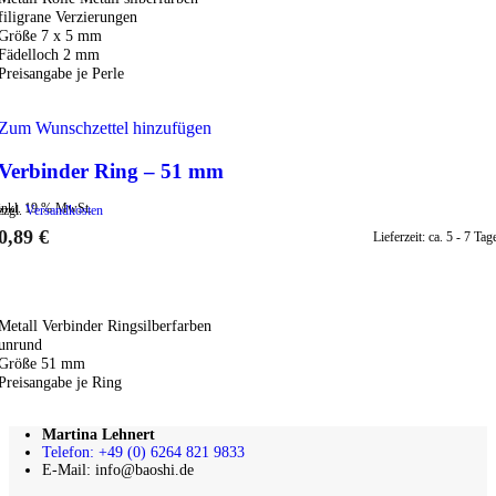
filigrane Verzierungen
Größe 7 x 5 mm
Fädelloch 2 mm
Preisangabe je Perle
Zum Wunschzettel hinzufügen
Verbinder Ring – 51 mm
inkl. 19 % MwSt.
zzgl.
Versandkosten
0,89
€
Lieferzeit:
ca. 5 - 7 Tag
IN DEN WARENKORB
Metall Verbinder Ringsilberfarben
unrund
Größe 51 mm
Preisangabe je Ring
Martina Lehnert
Telefon: +49 (0) 6264 821 9833
E-Mail: info@baoshi.de