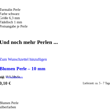
Turmalin Perle
Farbe schwarz
Größe 6,3 mm
Fädelloch 1 mm
Preisangabe je Perle
Und noch mehr Perlen ...
Zum Wunschzettel hinzufügen
Blumen Perle – 10 mm
inkl. 19 % MwSt.
zzgl.
Versandkosten
0,10
€
Lieferzeit:
ca. 5 - 7 Tag
IN DEN WARENKORB
Blumen Perle
silberfarben