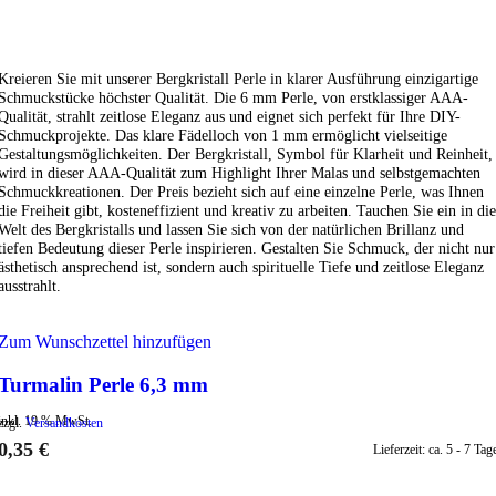
IN DEN WARENKORB
Kreieren Sie mit unserer Bergkristall Perle in klarer Ausführung einzigartige
Schmuckstücke höchster Qualität. Die 6 mm Perle, von erstklassiger AAA-
Qualität, strahlt zeitlose Eleganz aus und eignet sich perfekt für Ihre DIY-
Schmuckprojekte. Das klare Fädelloch von 1 mm ermöglicht vielseitige
Gestaltungsmöglichkeiten. Der Bergkristall, Symbol für Klarheit und Reinheit,
wird in dieser AAA-Qualität zum Highlight Ihrer Malas und selbstgemachten
Schmuckkreationen. Der Preis bezieht sich auf eine einzelne Perle, was Ihnen
die Freiheit gibt, kosteneffizient und kreativ zu arbeiten. Tauchen Sie ein in die
Welt des Bergkristalls und lassen Sie sich von der natürlichen Brillanz und
tiefen Bedeutung dieser Perle inspirieren. Gestalten Sie Schmuck, der nicht nur
ästhetisch ansprechend ist, sondern auch spirituelle Tiefe und zeitlose Eleganz
ausstrahlt.
Zum Wunschzettel hinzufügen
Turmalin Perle 6,3 mm
inkl. 19 % MwSt.
zzgl.
Versandkosten
0,35
€
Lieferzeit:
ca. 5 - 7 Tag
IN DEN WARENKORB