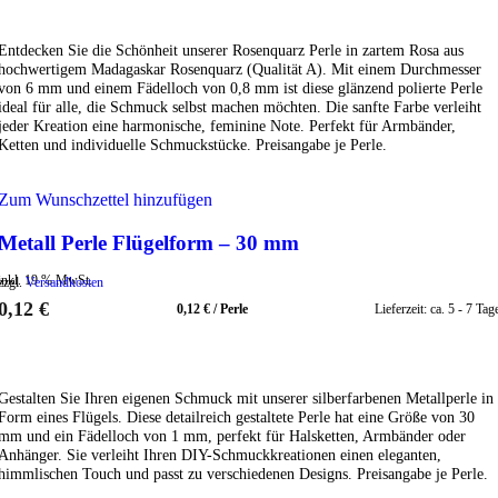
IN DEN WARENKORB
Entdecken Sie die Schönheit unserer Rosenquarz Perle in zartem Rosa aus
hochwertigem Madagaskar Rosenquarz (Qualität A). Mit einem Durchmesser
von 6 mm und einem Fädelloch von 0,8 mm ist diese glänzend polierte Perle
ideal für alle, die Schmuck selbst machen möchten. Die sanfte Farbe verleiht
jeder Kreation eine harmonische, feminine Note. Perfekt für Armbänder,
Ketten und individuelle Schmuckstücke. Preisangabe je Perle.
Zum Wunschzettel hinzufügen
Metall Perle Flügelform – 30 mm
inkl. 19 % MwSt.
zzgl.
Versandkosten
0,12
€
0,12
€
/
Perle
Lieferzeit:
ca. 5 - 7 Tag
IN DEN WARENKORB
Gestalten Sie Ihren eigenen Schmuck mit unserer silberfarbenen Metallperle in
Form eines Flügels. Diese detailreich gestaltete Perle hat eine Größe von 30
mm und ein Fädelloch von 1 mm, perfekt für Halsketten, Armbänder oder
Anhänger. Sie verleiht Ihren DIY-Schmuckkreationen einen eleganten,
himmlischen Touch und passt zu verschiedenen Designs. Preisangabe je Perle.