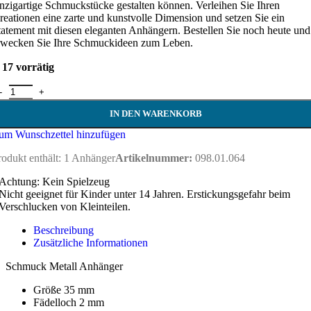
inzigartige Schmuckstücke gestalten können. Verleihen Sie Ihren
reationen eine zarte und kunstvolle Dimension und setzen Sie ein
tatement mit diesen eleganten Anhängern. Bestellen Sie noch heute und
rwecken Sie Ihre Schmuckideen zum Leben.
17 vorrätig
chmuck Anhänger - 35 mm Menge
IN DEN WARENKORB
um Wunschzettel hinzufügen
rodukt enthält: 1
Anhänger
Artikelnummer:
098.01.064
Achtung: Kein Spielzeug
Nicht geeignet für Kinder unter 14 Jahren. Erstickungsgefahr beim
Verschlucken von Kleinteilen.
Beschreibung
Zusätzliche Informationen
Schmuck Metall Anhänger
Größe 35 mm
Fädelloch 2 mm