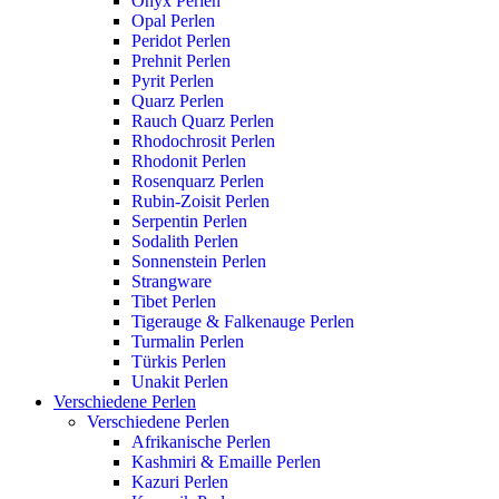
Onyx Perlen
Opal Perlen
Peridot Perlen
Prehnit Perlen
Pyrit Perlen
Quarz Perlen
Rauch Quarz Perlen
Rhodochrosit Perlen
Rhodonit Perlen
Rosenquarz Perlen
Rubin-Zoisit Perlen
Serpentin Perlen
Sodalith Perlen
Sonnenstein Perlen
Strangware
Tibet Perlen
Tigerauge & Falkenauge Perlen
Turmalin Perlen
Türkis Perlen
Unakit Perlen
Verschiedene Perlen
Verschiedene Perlen
Afrikanische Perlen
Kashmiri & Emaille Perlen
Kazuri Perlen