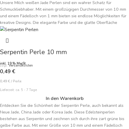
Unsere Milch weißen Jade Perlen sind ein wahrer Schatz für
Schmuckliebhaber. Mit einem großzügigen Durchmesser von 10 mm
und einem Fädelloch von 1 mm bieten sie endlose Möglichkeiten für
kreative Designs. Die elegante Farbe und die glatte Oberfläche
verleihen jedem Schmuckstück einen Hauch von Raffinesse und Stil.
Diese hochwertigen Jade Perlen sind perfekt für die Herstellung von
Armbändern, Halsketten, Ohrringen und vielem mehr geeignet.
Gönnen Sie sich diese zeitlosen Schönheiten und kreieren Sie
Serpentin Perle 10 mm
einzigartige Schmuckstücke, die Ihre Persönlichkeit zum Ausdruck
bringen. Holen Sie sich jetzt Ihre eigenen Milch weißen Jade Perlen
inkl. 19 % MwSt.
zzgl.
Versandkosten
und lassen Sie Ihrer Kreativität freien Lauf!
0,49
€
0,49
€
/
Perle
Lieferzeit:
ca. 5 - 7 Tage
In den Warenkorb
Entdecken Sie die Schönheit der Serpentin Perle, auch bekannt als
Neue Jade, China Jade oder Korea Jade. Diese Edelsteinperlen
bestehen aus Serpentin und zeichnen sich durch ihre zart grüne bis
gelbe Farbe aus. Mit einer Größe von 10 mm und einem Fädelloch