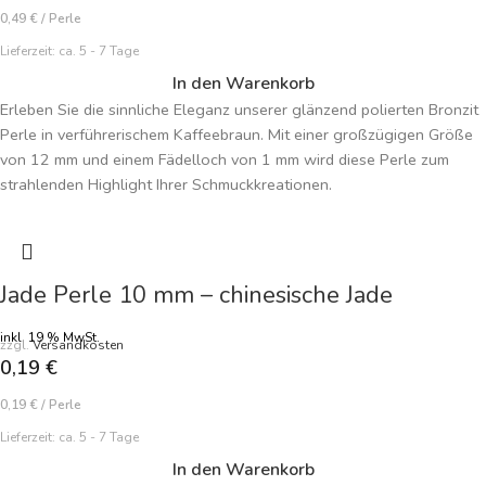
0,49
€
/
Perle
Lieferzeit:
ca. 5 - 7 Tage
In den Warenkorb
Erleben Sie die sinnliche Eleganz unserer glänzend polierten Bronzit
Perle in verführerischem Kaffeebraun. Mit einer großzügigen Größe
von 12 mm und einem Fädelloch von 1 mm wird diese Perle zum
strahlenden Highlight Ihrer Schmuckkreationen.
Der angegebene Preis bezieht sich auf jede einzelne Perle, und
ermöglicht es Ihnen, exklusive Stücke zu gestalten. Die glänzend
polierte Oberfläche verleiht Ihrem Schmuck eine anspruchsvolle
Jade Perle 10 mm – chinesische Jade
Note, während das warme Kaffeebraun eine zeitlose Eleganz
ausstrahlt.
inkl. 19 % MwSt.
zzgl.
Versandkosten
Perfekt für die Herstellung von auffälligen Armbändern, markanten
0,19
€
Ketten und anderen individuellen Schmuckstücken. Tauchen Sie ein in
die Welt der Bronzit Perlen und lassen Sie sich von ihrer natürlichen
0,19
€
/
Perle
Schönheit inspirieren. Bestellen Sie jetzt und gestalten Sie Schmuck,
Lieferzeit:
ca. 5 - 7 Tage
der durch seine Qualität und Raffinesse besticht!
In den Warenkorb