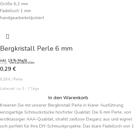
Größe 6,2 mm
Fädelloch 1 mm
handgearbeitet/poliert
Farbe natur braun
Preisangabe je Perle
Bergkristall Perle 6 mm
inkl. 19 % MwSt.
zzgl.
Versandkosten
0,29
€
0,29
€
/
Perle
Lieferzeit:
ca. 5 - 7 Tage
In den Warenkorb
Kreieren Sie mit unserer Bergkristall Perle in klarer Ausführung
einzigartige Schmuckstücke höchster Qualität. Die 6 mm Perle, von
erstklassiger AAA-Qualität, strahlt zeitlose Eleganz aus und eignet
sich perfekt für Ihre DIY-Schmuckprojekte. Das klare Fädelloch von 1
mm ermöglicht vielseitige Gestaltungsmöglichkeiten. Der Bergkristall,