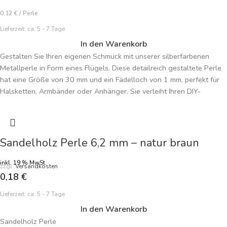
0,12
€
/
Perle
Lieferzeit:
ca. 5 - 7 Tage
In den Warenkorb
Gestalten Sie Ihren eigenen Schmuck mit unserer silberfarbenen
Metallperle in Form eines Flügels. Diese detailreich gestaltete Perle
hat eine Größe von 30 mm und ein Fädelloch von 1 mm, perfekt für
Halsketten, Armbänder oder Anhänger. Sie verleiht Ihren DIY-
Schmuckkreationen einen eleganten, himmlischen Touch und passt
zu verschiedenen Designs. Preisangabe je Perle.
Sandelholz Perle 6,2 mm – natur braun
inkl. 19 % MwSt.
zzgl.
Versandkosten
0,18
€
Lieferzeit:
ca. 5 - 7 Tage
In den Warenkorb
Sandelholz Perle