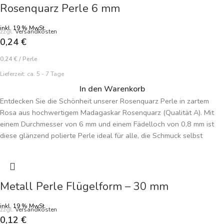
Rosenquarz Perle 6 mm
inkl. 19 % MwSt.
zzgl.
Versandkosten
0,24
€
0,24
€
/
Perle
Lieferzeit:
ca. 5 - 7 Tage
In den Warenkorb
Entdecken Sie die Schönheit unserer Rosenquarz Perle in zartem
Rosa aus hochwertigem Madagaskar Rosenquarz (Qualität A). Mit
einem Durchmesser von 6 mm und einem Fädelloch von 0,8 mm ist
diese glänzend polierte Perle ideal für alle, die Schmuck selbst
machen möchten. Die sanfte Farbe verleiht jeder Kreation eine
harmonische, feminine Note. Perfekt für Armbänder, Ketten und
individuelle Schmuckstücke. Preisangabe je Perle.
Metall Perle Flügelform – 30 mm
inkl. 19 % MwSt.
zzgl.
Versandkosten
0,12
€