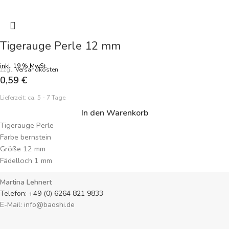
von 1 mm sind sie perfekt für Ihre Schmuckkreationen. Preisangabe je
Perle. Verleihen Sie Ihren Designs einen Hauch von Eleganz und
Exotik mit diesen faszinierenden Serpentin Perlen.
Tigerauge Perle 12 mm
4o
inkl. 19 % MwSt.
zzgl.
Versandkosten
0,59
€
Lieferzeit:
ca. 5 - 7 Tage
In den Warenkorb
Tigerauge Perle
Farbe bernstein
Größe 12 mm
Fädelloch 1 mm
Preisangabe je Perle
Martina Lehnert
Telefon: +49 (0) 6264 821 9833
E-Mail: info@baoshi.de