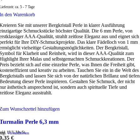
Lieferzeit:
ca. 5 - 7 Tage
In den Warenkorb
Kreieren Sie mit unserer Bergkristall Perle in klarer Ausführung
einzigartige Schmuckstücke höchster Qualität. Die 6 mm Perle, von
erstklassiger AAA-Qualität, strahlt zeitlose Eleganz aus und eignet sich
perfekt für Ihre DIY-Schmuckprojekte. Das klare Fädelloch von 1 mm
ermöglicht vielseitige Gestaltungsmöglichkeiten. Der Bergkristall,
Symbol für Klarheit und Reinheit, wird in dieser AAA-Qualität zum
Highlight Ihrer Malas und selbstgemachten Schmuckkreationen. Der
Preis bezieht sich auf eine einzelne Perle, was Ihnen die Freiheit gibt,
kosteneffizient und kreativ zu arbeiten. Tauchen Sie ein in die Welt des
Bergkristalls und lassen Sie sich von der natürlichen Brillanz und tiefen
Bedeutung dieser Perle inspirieren. Gestalten Sie Schmuck, der nicht
nur ästhetisch ansprechend ist, sondern auch spirituelle Tiefe und
zeitlose Eleganz ausstrahlt.
Zum Wunschzettel hinzufügen
Turmalin Perle 6,3 mm
inkl. 19 % MwSt.
zzgl.
Versandkosten
0,35
€