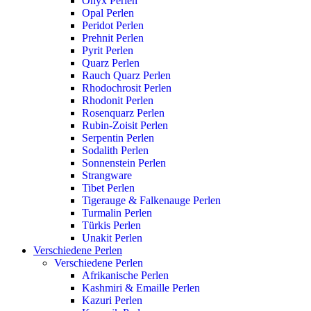
Onyx Perlen
Opal Perlen
Peridot Perlen
Prehnit Perlen
Pyrit Perlen
Quarz Perlen
Rauch Quarz Perlen
Rhodochrosit Perlen
Rhodonit Perlen
Rosenquarz Perlen
Rubin-Zoisit Perlen
Serpentin Perlen
Sodalith Perlen
Sonnenstein Perlen
Strangware
Tibet Perlen
Tigerauge & Falkenauge Perlen
Turmalin Perlen
Türkis Perlen
Unakit Perlen
Verschiedene Perlen
Verschiedene Perlen
Afrikanische Perlen
Kashmiri & Emaille Perlen
Kazuri Perlen