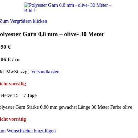
Zum Vergrößern klicken
olyester Garn 0,8 mm – olive- 30 Meter
,90
€
,06
€
/
m
nkl. MwSt. zzgl.
Versandkosten
icht vorrätig
ieferzeit 5 – 7 Tage
olyester Garn Stärke 0,80 mm gewachst Länge 30 Meter Farbe olive
icht vorrätig
um Wunschzettel hinzufügen