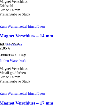
Magnet Verschluss
Edelstahl
Größe 14 mm
Preisangabe je Stück
Zum Wunschzettel hinzufügen
Magnet Verschluss – 14 mm
inkl. 19 % MwSt.
zzgl.
Versandkosten
2,85
€
Lieferzeit:
ca. 5 - 7 Tage
In den Warenkorb
Magnet Verschluss
Metall goldfarben
Größe 14 mm
Preisangabe je Stück
Zum Wunschzettel hinzufügen
Magnet Verschluss – 17 mm