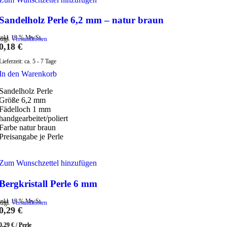
Sandelholz Perle 6,2 mm – natur braun
inkl. 19 % MwSt.
zzgl.
Versandkosten
0,18
€
Lieferzeit:
ca. 5 - 7 Tage
In den Warenkorb
Sandelholz Perle
Größe 6,2 mm
Fädelloch 1 mm
handgearbeitet/poliert
Farbe natur braun
Preisangabe je Perle
Zum Wunschzettel hinzufügen
Bergkristall Perle 6 mm
inkl. 19 % MwSt.
zzgl.
Versandkosten
0,29
€
0,29
€
/
Perle