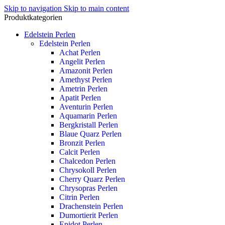
Skip to navigation
Skip to main content
Produktkategorien
Edelstein Perlen
Edelstein Perlen
Achat Perlen
Angelit Perlen
Amazonit Perlen
Amethyst Perlen
Ametrin Perlen
Apatit Perlen
Aventurin Perlen
Aquamarin Perlen
Bergkristall Perlen
Blaue Quarz Perlen
Bronzit Perlen
Calcit Perlen
Chalcedon Perlen
Chrysokoll Perlen
Cherry Quarz Perlen
Chrysopras Perlen
Citrin Perlen
Drachenstein Perlen
Dumortierit Perlen
Epidot Perlen