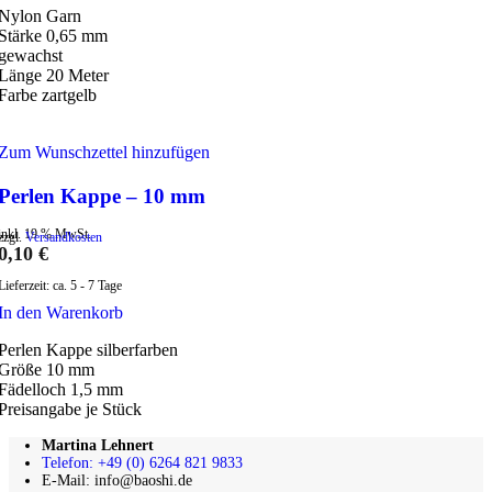
Nylon Garn
Stärke 0,65 mm
gewachst
Länge 20 Meter
Farbe zartgelb
Zum Wunschzettel hinzufügen
Perlen Kappe – 10 mm
inkl. 19 % MwSt.
zzgl.
Versandkosten
0,10
€
Lieferzeit:
ca. 5 - 7 Tage
In den Warenkorb
Perlen Kappe silberfarben
Größe 10 mm
Fädelloch 1,5 mm
Preisangabe je Stück
Martina Lehnert
Telefon: +49 (0) 6264 821 9833
E-Mail: info@baoshi.de