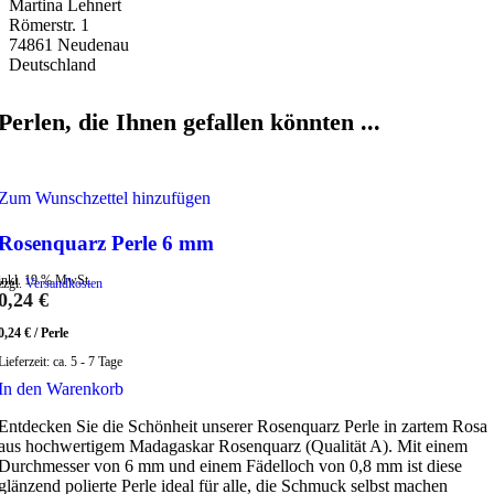
Martina Lehnert
Römerstr. 1
74861 Neudenau
Deutschland
Perlen, die Ihnen gefallen könnten ...
Zum Wunschzettel hinzufügen
Rosenquarz Perle 6 mm
inkl. 19 % MwSt.
zzgl.
Versandkosten
0,24
€
0,24
€
/
Perle
Lieferzeit:
ca. 5 - 7 Tage
In den Warenkorb
Entdecken Sie die Schönheit unserer Rosenquarz Perle in zartem Rosa
aus hochwertigem Madagaskar Rosenquarz (Qualität A). Mit einem
Durchmesser von 6 mm und einem Fädelloch von 0,8 mm ist diese
glänzend polierte Perle ideal für alle, die Schmuck selbst machen