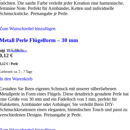
möchten. Die sanfte Farbe verleiht jeder Kreation eine harmonische,
feminine Note. Perfekt für Armbänder, Ketten und individuelle
Schmuckstücke. Preisangabe je Perle.
Zum Wunschzettel hinzufügen
Metall Perle Flügelform – 30 mm
inkl. 19 % MwSt.
zzgl.
Versandkosten
0,12
€
0,12
€
/
Perle
Lieferzeit:
ca. 5 - 7 Tage
In den Warenkorb
Gestalten Sie Ihren eigenen Schmuck mit unserer silberfarbenen
Metallperle in Form eines Flügels. Diese detailreich gestaltete Perle hat
eine Größe von 30 mm und ein Fädelloch von 1 mm, perfekt für
Halsketten, Armbänder oder Anhänger. Sie verleiht Ihren DIY-
Schmuckkreationen einen eleganten, himmlischen Touch und passt zu
verschiedenen Designs. Preisangabe je Perle.
Zum Wunschzettel hinzufügen