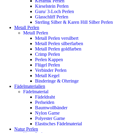
Keramik Perlen
Kieselstein Perlen
Guru/ 3-Loch Perlen
Glasschliff Perlen
Sterling Silber & Karen Hill Silber Perlen
Metall Perlen
Metall Perlen
Metall Perlen versilbert
Metall Perlen silberfarben
Metall Perlen goldfarben
Crimp Perlen
Perlen Kappen
Flügel Perlen
Verbinder Perlen
Metall Kegel
Binderinge & Ohrringe
Fädelmaterialien
Fädelmaterial
Fädeldraht
Perlseiden
Baumwollbänder
Nylon Garne
Polyester Garne
Elastisches Fädelmaterial
Natur Perlen