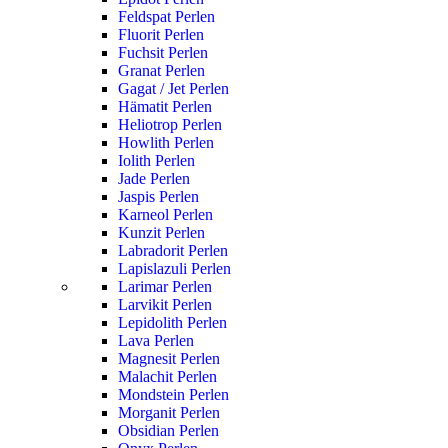
Feldspat Perlen
Fluorit Perlen
Fuchsit Perlen
Granat Perlen
Gagat / Jet Perlen
Hämatit Perlen
Heliotrop Perlen
Howlith Perlen
Iolith Perlen
Jade Perlen
Jaspis Perlen
Karneol Perlen
Kunzit Perlen
Labradorit Perlen
Lapislazuli Perlen
Larimar Perlen
Larvikit Perlen
Lepidolith Perlen
Lava Perlen
Magnesit Perlen
Malachit Perlen
Mondstein Perlen
Morganit Perlen
Obsidian Perlen