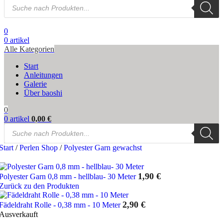
Products
search
0
0
artikel
Alle Kategorien
Start
Anleitungen
Galerie
Über baoshi
0
0
artikel
0,00
€
Products
search
Start
/
Perlen Shop
/
Polyester Garn gewachst
1,90
€
Polyester Garn 0,8 mm - hellblau- 30 Meter
Zurück zu den Produkten
2,90
€
Fädeldraht Rolle - 0,38 mm - 10 Meter
Ausverkauft