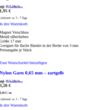
inkl. 19 % MwSt.
zzgl.
Versandkosten
1,95
€
Lieferzeit:
ca. 5 - 7 Tage
In den Warenkorb
Magnet Verschluss
Metall silberfarben
Größe 17 mm
Geeignet für flache Bänder in der Breite von 3 mm
Preisangabe je Stück
Zum Wunschzettel hinzufügen
Nylon Garn 0,65 mm – zartgelb
inkl. 19 % MwSt.
zzgl.
Versandkosten
3,20
€
0,16
€
/
m
Lieferzeit:
ca. 5 - 7 Tage
In den Warenkorb