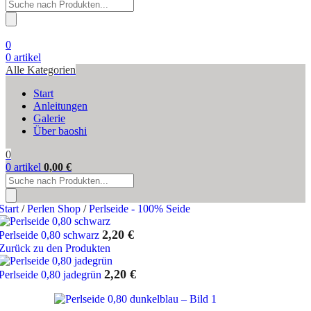
Products
search
0
0
artikel
Alle Kategorien
Start
Anleitungen
Galerie
Über baoshi
0
0
artikel
0,00
€
Products
search
Start
/
Perlen Shop
/
Perlseide - 100% Seide
2,20
€
Perlseide 0,80 schwarz
Zurück zu den Produkten
2,20
€
Perlseide 0,80 jadegrün