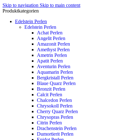
Skip to navigation
Skip to main content
Produktkategorien
Edelstein Perlen
Edelstein Perlen
Achat Perlen
Angelit Perlen
Amazonit Perlen
Amethyst Perlen
Ametrin Perlen
Apatit Perlen
Aventurin Perlen
Aquamarin Perlen
Bergkristall Perlen
Blaue Quarz Perlen
Bronzit Perlen
Calcit Perlen
Chalcedon Perlen
Chrysokoll Perlen
Cherry Quarz Perlen
Chrysopras Perlen
Citrin Perlen
Drachenstein Perlen
Dumortierit Perlen
Epidot Perlen