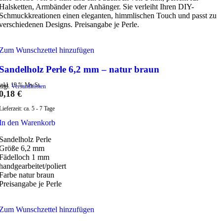
Halsketten, Armbänder oder Anhänger. Sie verleiht Ihren DIY-
Schmuckkreationen einen eleganten, himmlischen Touch und passt zu
verschiedenen Designs. Preisangabe je Perle.
Zum Wunschzettel hinzufügen
Sandelholz Perle 6,2 mm – natur braun
inkl. 19 % MwSt.
zzgl.
Versandkosten
0,18
€
Lieferzeit:
ca. 5 - 7 Tage
In den Warenkorb
Sandelholz Perle
Größe 6,2 mm
Fädelloch 1 mm
handgearbeitet/poliert
Farbe natur braun
Preisangabe je Perle
Zum Wunschzettel hinzufügen