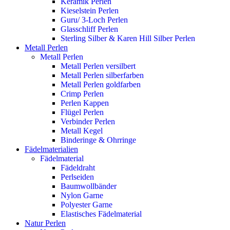
Keramik Perlen
Kieselstein Perlen
Guru/ 3-Loch Perlen
Glasschliff Perlen
Sterling Silber & Karen Hill Silber Perlen
Metall Perlen
Metall Perlen
Metall Perlen versilbert
Metall Perlen silberfarben
Metall Perlen goldfarben
Crimp Perlen
Perlen Kappen
Flügel Perlen
Verbinder Perlen
Metall Kegel
Binderinge & Ohrringe
Fädelmaterialien
Fädelmaterial
Fädeldraht
Perlseiden
Baumwollbänder
Nylon Garne
Polyester Garne
Elastisches Fädelmaterial
Natur Perlen