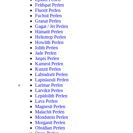
Feldspat Perlen
Fluorit Perlen
Fuchsit Perlen
Granat Perlen
Gagat / Jet Perlen
Hämatit Perlen
Heliotrop Perlen
Howlith Perlen
Iolith Perlen
Jade Perlen
Jaspis Perlen
Karneol Perlen
Kunzit Perlen
Labradorit Perlen
Lapislazuli Perlen
Larimar Perlen
Larvikit Perlen
Lepidolith Perlen
Lava Perlen
Magnesit Perlen
Malachit Perlen
Mondstein Perlen
Morganit Perlen
Obsidian Perlen