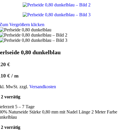
Zum Vergrößern klicken
erlseide 0,80 dunkelblau
,20
€
,10
€
/
m
nkl. MwSt. zzgl.
Versandkosten
2 vorrätig
ieferzeit 5 – 7 Tage
00% Naturseide Stärke 0,80 mm mit Nadel Länge 2 Meter Farbe
unkelblau
2 vorrätig