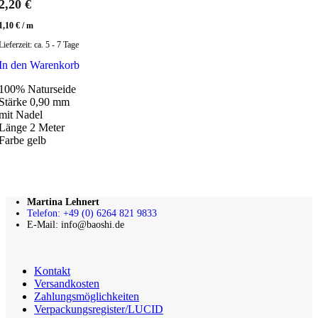
2,20
€
1,10
€
/
m
Lieferzeit:
ca. 5 - 7 Tage
In den Warenkorb
100% Naturseide
Stärke 0,90 mm
mit Nadel
Länge 2 Meter
Farbe gelb
Martina Lehnert
Telefon: +49 (0) 6264 821 9833
E-Mail: info@baoshi.de
Kontakt
Versandkosten
Zahlungsmöglichkeiten
Verpackungsregister/LUCID