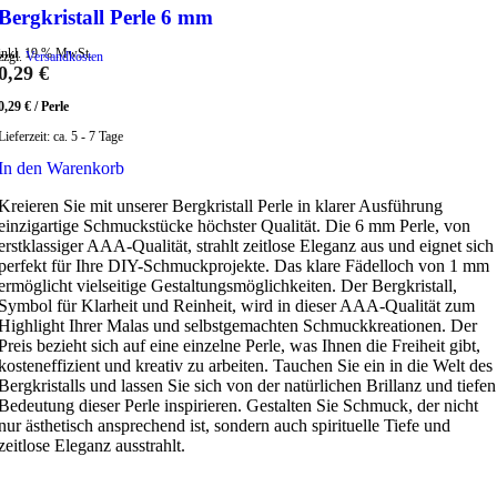
Bergkristall Perle 6 mm
inkl. 19 % MwSt.
zzgl.
Versandkosten
0,29
€
0,29
€
/
Perle
Lieferzeit:
ca. 5 - 7 Tage
In den Warenkorb
Kreieren Sie mit unserer Bergkristall Perle in klarer Ausführung
einzigartige Schmuckstücke höchster Qualität. Die 6 mm Perle, von
erstklassiger AAA-Qualität, strahlt zeitlose Eleganz aus und eignet sich
perfekt für Ihre DIY-Schmuckprojekte. Das klare Fädelloch von 1 mm
ermöglicht vielseitige Gestaltungsmöglichkeiten. Der Bergkristall,
Symbol für Klarheit und Reinheit, wird in dieser AAA-Qualität zum
Highlight Ihrer Malas und selbstgemachten Schmuckkreationen. Der
Preis bezieht sich auf eine einzelne Perle, was Ihnen die Freiheit gibt,
kosteneffizient und kreativ zu arbeiten. Tauchen Sie ein in die Welt des
Bergkristalls und lassen Sie sich von der natürlichen Brillanz und tiefen
Bedeutung dieser Perle inspirieren. Gestalten Sie Schmuck, der nicht
nur ästhetisch ansprechend ist, sondern auch spirituelle Tiefe und
zeitlose Eleganz ausstrahlt.