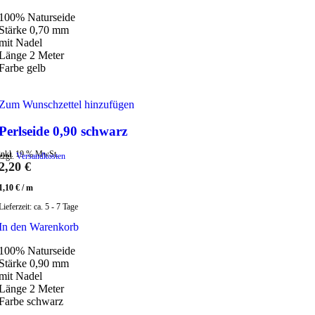
100% Naturseide
Stärke 0,70 mm
mit Nadel
Länge 2 Meter
Farbe gelb
Zum Wunschzettel hinzufügen
Perlseide 0,90 schwarz
inkl. 19 % MwSt.
zzgl.
Versandkosten
2,20
€
1,10
€
/
m
Lieferzeit:
ca. 5 - 7 Tage
In den Warenkorb
100% Naturseide
Stärke 0,90 mm
mit Nadel
Länge 2 Meter
Farbe schwarz