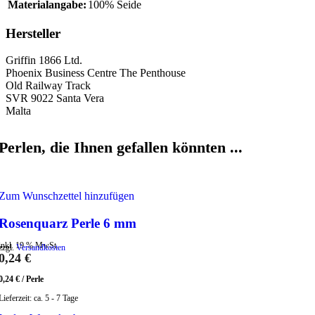
Materialangabe:
100% Seide
Hersteller
Griffin 1866 Ltd.
Phoenix Business Centre The Penthouse
Old Railway Track
SVR 9022 Santa Vera
Malta
Perlen, die Ihnen gefallen könnten ...
Zum Wunschzettel hinzufügen
Rosenquarz Perle 6 mm
inkl. 19 % MwSt.
zzgl.
Versandkosten
0,24
€
0,24
€
/
Perle
Lieferzeit:
ca. 5 - 7 Tage