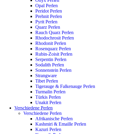
Onyx Perlen
Opal Perlen
Peridot Perlen
Prehnit Perlen
Pyrit Perlen
Quarz Perlen
Rauch Quarz Perlen
Rhodochrosit Perlen
Rhodonit Perlen
Rosenquarz Perlen
Rubin-Zoisit Perlen
Serpentin Perlen
Sodalith Perlen
Sonnenstein Perlen
Strangware
Tibet Perlen
Tigerauge & Falkenauge Perlen
Turmalin Perlen
Türkis Perlen
Unakit Perlen
Verschiedene Perlen
Verschiedene Perlen
Afrikanische Perlen
Kashmiri & Emaille Perlen
Kazuri Perlen