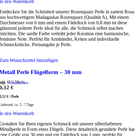
In den Warenkorb
Entdecken Sie die Schönheit unserer Rosenquarz Perle in zartem Rosa
aus hochwertigem Madagaskar Rosenquarz (Qualität A). Mit einem
Durchmesser von 6 mm und einem Fädelloch von 0,8 mm ist diese
glänzend polierte Perle ideal für alle, die Schmuck selbst machen
möchten. Die sanfte Farbe verleiht jeder Kreation eine harmonische,
feminine Note. Perfekt für Armbänder, Ketten und individuelle
Schmuckstücke. Preisangabe je Perle.
Zum Wunschzettel hinzufügen
Metall Perle Flügelform – 30 mm
inkl. 19 % MwSt.
zzgl.
Versandkosten
0,12
€
0,12
€
/
Perle
Lieferzeit:
ca. 5 - 7 Tage
In den Warenkorb
Gestalten Sie Ihren eigenen Schmuck mit unserer silberfarbenen
Metallperle in Form eines Flügels. Diese detailreich gestaltete Perle hat
eine Größe von 30 mm und ein Fädelloch von 1 mm, perfekt für