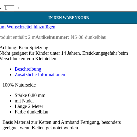
erlseide 0,80 dunkelblau Menge
IN DEN WARENKORB
um Wunschzettel hinzufügen
rodukt enthält: 2
m
Artikelnummer:
NS-08-dunkelblau
Achtung: Kein Spielzeug
Nicht geeignet für Kinder unter 14 Jahren. Erstickungsgefahr beim
Verschlucken von Kleinteilen.
Beschreibung
Zusätzliche Informationen
100% Naturseide
Stärke 0,80 mm
mit Nadel
Länge 2 Meter
Farbe dunkelblau
Basis Material zur Ketten und Armband Fertigung, besonders
geeignet wenn Ketten geknotet werden.