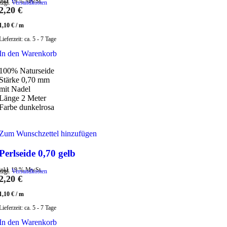
inkl. 19 % MwSt.
zzgl.
Versandkosten
2,20
€
1,10
€
/
m
Lieferzeit:
ca. 5 - 7 Tage
In den Warenkorb
100% Naturseide
Stärke 0,70 mm
mit Nadel
Länge 2 Meter
Farbe dunkelrosa
Zum Wunschzettel hinzufügen
Perlseide 0,70 gelb
inkl. 19 % MwSt.
zzgl.
Versandkosten
2,20
€
1,10
€
/
m
Lieferzeit:
ca. 5 - 7 Tage
In den Warenkorb