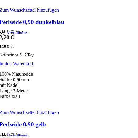
Zum Wunschzettel hinzufügen
Perlseide 0,90 dunkelblau
inkl. 19 % MwSt.
zzgl.
Versandkosten
2,20
€
1,10
€
/
m
Lieferzeit:
ca. 5 - 7 Tage
In den Warenkorb
100% Naturseide
Stärke 0,90 mm
mit Nadel
Länge 2 Meter
Farbe blau
Zum Wunschzettel hinzufügen
Perlseide 0,90 gelb
inkl. 19 % MwSt.
zzgl.
Versandkosten