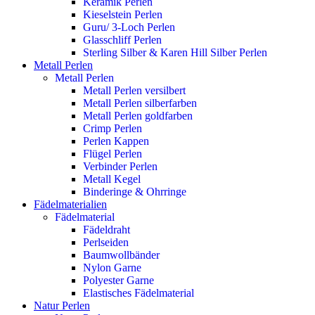
Keramik Perlen
Kieselstein Perlen
Guru/ 3-Loch Perlen
Glasschliff Perlen
Sterling Silber & Karen Hill Silber Perlen
Metall Perlen
Metall Perlen
Metall Perlen versilbert
Metall Perlen silberfarben
Metall Perlen goldfarben
Crimp Perlen
Perlen Kappen
Flügel Perlen
Verbinder Perlen
Metall Kegel
Binderinge & Ohrringe
Fädelmaterialien
Fädelmaterial
Fädeldraht
Perlseiden
Baumwollbänder
Nylon Garne
Polyester Garne
Elastisches Fädelmaterial
Natur Perlen