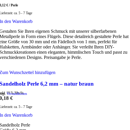
0,12
€
/
Perle
Lieferzeit:
ca. 5 - 7 Tage
In den Warenkorb
Gestalten Sie Ihren eigenen Schmuck mit unserer silberfarbenen
Metallperle in Form eines Flügels. Diese detailreich gestaltete Perle hat
eine Größe von 30 mm und ein Fädelloch von 1 mm, perfekt für
Halsketten, Armbänder oder Anhänger. Sie verleiht Ihren DIY-
Schmuckkreationen einen eleganten, himmlischen Touch und passt zu
verschiedenen Designs. Preisangabe je Perle.
Zum Wunschzettel hinzufügen
Sandelholz Perle 6,2 mm – natur braun
inkl. 19 % MwSt.
zzgl.
Versandkosten
0,18
€
Lieferzeit:
ca. 5 - 7 Tage
In den Warenkorb
Sandelholz Perle