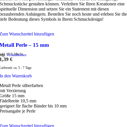
Schmuckstücke gestalten können. Verleihen Sie Ihren Kreationen eine
spirituelle Dimension und setzen Sie ein Statement mit diesen
bezaubernden Anhängern. Bestellen Sie noch heute und erleben Sie die
tiefe Bedeutung dieses Symbols in Ihrem Schmuckdesign!
Zum Wunschzettel hinzufügen
Metall Perle – 15 mm
inkl. 19 % MwSt.
zzgl.
Versandkosten
1,39
€
Lieferzeit:
ca. 5 - 7 Tage
In den Warenkorb
Metall Perle silberfarben
mit Verzierung
Größe 15 mm
Fädelbreite 10,5 mm
geeignet für flache Bänder bis 10 mm
Preisangabe je Perle
Zum Wunschzettel hinzufügen