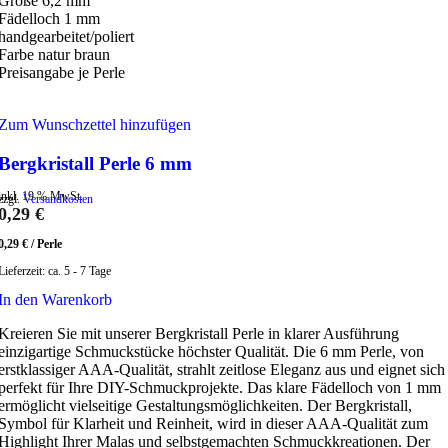
Größe 6,2 mm
Fädelloch 1 mm
handgearbeitet/poliert
Farbe natur braun
Preisangabe je Perle
Zum Wunschzettel hinzufügen
Bergkristall Perle 6 mm
inkl. 19 % MwSt.
zzgl.
Versandkosten
0,29
€
0,29
€
/
Perle
Lieferzeit:
ca. 5 - 7 Tage
In den Warenkorb
Kreieren Sie mit unserer Bergkristall Perle in klarer Ausführung
einzigartige Schmuckstücke höchster Qualität. Die 6 mm Perle, von
erstklassiger AAA-Qualität, strahlt zeitlose Eleganz aus und eignet sich
perfekt für Ihre DIY-Schmuckprojekte. Das klare Fädelloch von 1 mm
ermöglicht vielseitige Gestaltungsmöglichkeiten. Der Bergkristall,
Symbol für Klarheit und Reinheit, wird in dieser AAA-Qualität zum
Highlight Ihrer Malas und selbstgemachten Schmuckkreationen. Der