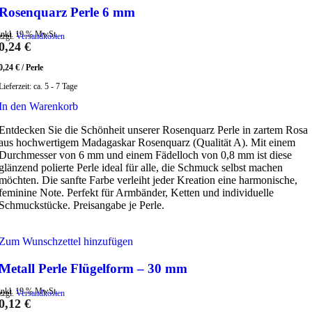
Rosenquarz Perle 6 mm
inkl. 19 % MwSt.
zzgl.
Versandkosten
0,24
€
0,24
€
/
Perle
Lieferzeit:
ca. 5 - 7 Tage
In den Warenkorb
Entdecken Sie die Schönheit unserer Rosenquarz Perle in zartem Rosa
aus hochwertigem Madagaskar Rosenquarz (Qualität A). Mit einem
Durchmesser von 6 mm und einem Fädelloch von 0,8 mm ist diese
glänzend polierte Perle ideal für alle, die Schmuck selbst machen
möchten. Die sanfte Farbe verleiht jeder Kreation eine harmonische,
feminine Note. Perfekt für Armbänder, Ketten und individuelle
Schmuckstücke. Preisangabe je Perle.
Zum Wunschzettel hinzufügen
Metall Perle Flügelform – 30 mm
inkl. 19 % MwSt.
zzgl.
Versandkosten
0,12
€