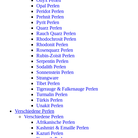
Onyx Perlen
Opal Perlen
Peridot Perlen
Prehnit Perlen
Pyrit Perlen
Quarz Perlen
Rauch Quarz Perlen
Rhodochrosit Perlen
Rhodonit Perlen
Rosenquarz Perlen
Rubin-Zoisit Perlen
Serpentin Perlen
Sodalith Perlen
Sonnenstein Perlen
Strangware
Tibet Perlen
Tigerauge & Falkenauge Perlen
Turmalin Perlen
Türkis Perlen
Unakit Perlen
Verschiedene Perlen
Verschiedene Perlen
Afrikanische Perlen
Kashmiri & Emaille Perlen
Kazuri Perlen