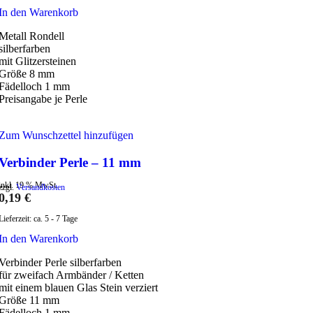
In den Warenkorb
Metall Rondell
silberfarben
mit Glitzersteinen
Größe 8 mm
Fädelloch 1 mm
Preisangabe je Perle
Zum Wunschzettel hinzufügen
Verbinder Perle – 11 mm
inkl. 19 % MwSt.
zzgl.
Versandkosten
0,19
€
Lieferzeit:
ca. 5 - 7 Tage
In den Warenkorb
Verbinder Perle silberfarben
für zweifach Armbänder / Ketten
mit einem blauen Glas Stein verziert
Größe 11 mm
Fädelloch 1 mm