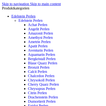
Skip to navigation
Skip to main content
Produktkategorien
Edelstein Perlen
Edelstein Perlen
Achat Perlen
Angelit Perlen
Amazonit Perlen
Amethyst Perlen
Ametrin Perlen
Apatit Perlen
Aventurin Perlen
Aquamarin Perlen
Bergkristall Perlen
Blaue Quarz Perlen
Bronzit Perlen
Calcit Perlen
Chalcedon Perlen
Chrysokoll Perlen
Cherry Quarz Perlen
Chrysopras Perlen
Citrin Perlen
Drachenstein Perlen
Dumortierit Perlen
Epidot Perlen