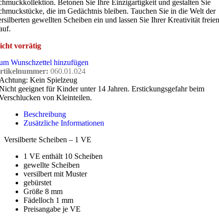
chmuckkollektion. Betonen Sie Ihre Einzigartigkeit und gestalten Sie
chmuckstücke, die im Gedächtnis bleiben. Tauchen Sie in die Welt der
ersilberten gewellten Scheiben ein und lassen Sie Ihrer Kreativität freie
auf.
icht vorrätig
um Wunschzettel hinzufügen
rtikelnummer:
060.01.024
Achtung: Kein Spielzeug
Nicht geeignet für Kinder unter 14 Jahren. Erstickungsgefahr beim
Verschlucken von Kleinteilen.
Beschreibung
Zusätzliche Informationen
Versilberte Scheiben – 1 VE
1 VE enthält 10 Scheiben
gewellte Scheiben
versilbert mit Muster
gebürstet
Größe 8 mm
Fädelloch 1 mm
Preisangabe je VE