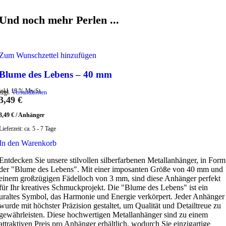
Und noch mehr Perlen ...
Zum Wunschzettel hinzufügen
Blume des Lebens – 40 mm
inkl. 19 % MwSt.
zzgl.
Versandkosten
3,49
€
3,49
€
/
Anhänger
Lieferzeit:
ca. 5 - 7 Tage
In den Warenkorb
Entdecken Sie unsere stilvollen silberfarbenen Metallanhänger, in Form
der "Blume des Lebens". Mit einer imposanten Größe von 40 mm und
einem großzügigen Fädelloch von 3 mm, sind diese Anhänger perfekt
für Ihr kreatives Schmuckprojekt. Die "Blume des Lebens" ist ein
uraltes Symbol, das Harmonie und Energie verkörpert. Jeder Anhänger
wurde mit höchster Präzision gestaltet, um Qualität und Detailtreue zu
gewährleisten. Diese hochwertigen Metallanhänger sind zu einem
attraktiven Preis pro Anhänger erhältlich, wodurch Sie einzigartige