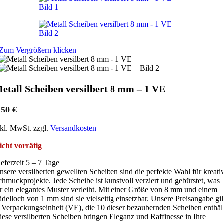
Zum Vergrößern klicken
etall Scheiben versilbert 8 mm – 1 VE
,50
€
nkl. MwSt. zzgl.
Versandkosten
icht vorrätig
ieferzeit 5 – 7 Tage
nsere versilberten gewellten Scheiben sind die perfekte Wahl für kreati
chmuckprojekte. Jede Scheibe ist kunstvoll verziert und gebürstet, was
hr ein elegantes Muster verleiht. Mit einer Größe von 8 mm und einem
ädelloch von 1 mm sind sie vielseitig einsetzbar. Unsere Preisangabe gil
e Verpackungseinheit (VE), die 10 dieser bezaubernden Scheiben enthäl
iese versilberten Scheiben bringen Eleganz und Raffinesse in Ihre