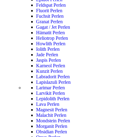
Feldspat Perlen
Fluorit Perlen
Fuchsit Perlen
Granat Perlen
Gagat / Jet Perlen
Hämatit Perlen
Heliotrop Perlen
Howlith Perlen
Iolith Perlen
Jade Perlen
Jaspis Perlen
Karneol Perlen
Kunzit Perlen
Labradorit Perlen
Lapislazuli Perlen
Larimar Perlen
Larvikit Perlen
Lepidolith Perlen
Lava Perlen
Magnesit Perlen
Malachit Perlen
Mondstein Perlen
Morganit Perlen
Obsidian Perlen