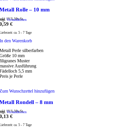
Metall Rolle – 10 mm
inkl. 19 % MwSt.
zzgl.
Versandkosten
0,59
€
Lieferzeit:
ca. 5 - 7 Tage
In den Warenkorb
Metall Perle silberfarben
Größe 10 mm
filigranes Muster
massive Ausführung
Fädelloch 5,5 mm
Preis je Perle
Zum Wunschzettel hinzufügen
Metall Rondell – 8 mm
inkl. 19 % MwSt.
zzgl.
Versandkosten
0,13
€
Lieferzeit:
ca. 5 - 7 Tage