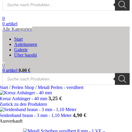
Products
search
0
0
artikel
Alle Kategorien
Start
Anleitungen
Galerie
Über baoshi
0
0
artikel
0,00
€
Products
search
Start
/
Perlen Shop
/
Metall Perlen - versilbert
3,25
€
Kreuz Anhänger - 40 mm
Zurück zu den Produkten
4,90
€
Seidenband braun - 3 mm - 1,10 Meter
Ausverkauft