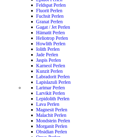
Feldspat Perlen
Fluorit Perlen
Fuchsit Perlen
Granat Perlen
Gagat / Jet Perlen
Hämatit Perlen
Heliotrop Perlen
Howlith Perlen
Iolith Perlen
Jade Perlen
Jaspis Perlen
Karneol Perlen
Kunzit Perlen
Labradorit Perlen
Lapislazuli Perlen
Larimar Perlen
Larvikit Perlen
Lepidolith Perlen
Lava Perlen
Magnesit Perlen
Malachit Perlen
Mondstein Perlen
Morganit Perlen
Obsidian Perlen