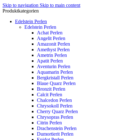
Skip to navigation
Skip to main content
Produktkategorien
Edelstein Perlen
Edelstein Perlen
Achat Perlen
Angelit Perlen
Amazonit Perlen
Amethyst Perlen
Ametrin Perlen
Apatit Perlen
Aventurin Perlen
Aquamarin Perlen
Bergkristall Perlen
Blaue Quarz Perlen
Bronzit Perlen
Calcit Perlen
Chalcedon Perlen
Chrysokoll Perlen
Cherry Quarz Perlen
Chrysopras Perlen
Citrin Perlen
Drachenstein Perlen
Dumortierit Perlen
Epidot Perlen