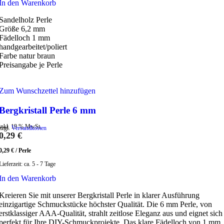
In den Warenkorb
Sandelholz Perle
Größe 6,2 mm
Fädelloch 1 mm
handgearbeitet/poliert
Farbe natur braun
Preisangabe je Perle
Zum Wunschzettel hinzufügen
Bergkristall Perle 6 mm
inkl. 19 % MwSt.
zzgl.
Versandkosten
0,29
€
0,29
€
/
Perle
Lieferzeit:
ca. 5 - 7 Tage
In den Warenkorb
Kreieren Sie mit unserer Bergkristall Perle in klarer Ausführung
einzigartige Schmuckstücke höchster Qualität. Die 6 mm Perle, von
erstklassiger AAA-Qualität, strahlt zeitlose Eleganz aus und eignet sich
perfekt für Ihre DIY-Schmuckprojekte. Das klare Fädelloch von 1 mm