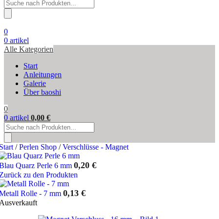
Products
search
0
0
artikel
Alle Kategorien
Start
Anleitungen
Galerie
Über baoshi
0
0
artikel
0,00
€
Products
search
Start
/
Perlen Shop
/
Verschlüsse - Magnet
0,20
€
Blau Quarz Perle 6 mm
Zurück zu den Produkten
0,13
€
Metall Rolle - 7 mm
Ausverkauft