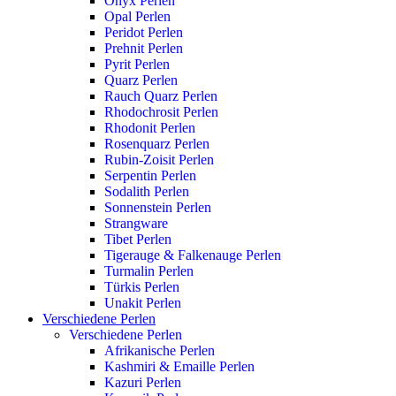
Onyx Perlen
Opal Perlen
Peridot Perlen
Prehnit Perlen
Pyrit Perlen
Quarz Perlen
Rauch Quarz Perlen
Rhodochrosit Perlen
Rhodonit Perlen
Rosenquarz Perlen
Rubin-Zoisit Perlen
Serpentin Perlen
Sodalith Perlen
Sonnenstein Perlen
Strangware
Tibet Perlen
Tigerauge & Falkenauge Perlen
Turmalin Perlen
Türkis Perlen
Unakit Perlen
Verschiedene Perlen
Verschiedene Perlen
Afrikanische Perlen
Kashmiri & Emaille Perlen
Kazuri Perlen