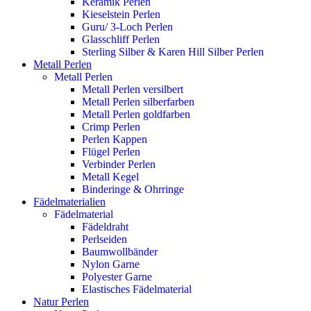
Keramik Perlen
Kieselstein Perlen
Guru/ 3-Loch Perlen
Glasschliff Perlen
Sterling Silber & Karen Hill Silber Perlen
Metall Perlen
Metall Perlen
Metall Perlen versilbert
Metall Perlen silberfarben
Metall Perlen goldfarben
Crimp Perlen
Perlen Kappen
Flügel Perlen
Verbinder Perlen
Metall Kegel
Binderinge & Ohrringe
Fädelmaterialien
Fädelmaterial
Fädeldraht
Perlseiden
Baumwollbänder
Nylon Garne
Polyester Garne
Elastisches Fädelmaterial
Natur Perlen