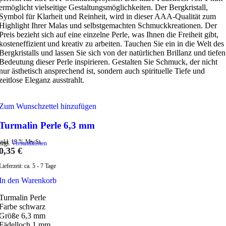
ermöglicht vielseitige Gestaltungsmöglichkeiten. Der Bergkristall,
Symbol für Klarheit und Reinheit, wird in dieser AAA-Qualität zum
Highlight Ihrer Malas und selbstgemachten Schmuckkreationen. Der
Preis bezieht sich auf eine einzelne Perle, was Ihnen die Freiheit gibt,
kosteneffizient und kreativ zu arbeiten. Tauchen Sie ein in die Welt des
Bergkristalls und lassen Sie sich von der natürlichen Brillanz und tiefen
Bedeutung dieser Perle inspirieren. Gestalten Sie Schmuck, der nicht
nur ästhetisch ansprechend ist, sondern auch spirituelle Tiefe und
zeitlose Eleganz ausstrahlt.
Zum Wunschzettel hinzufügen
Turmalin Perle 6,3 mm
inkl. 19 % MwSt.
zzgl.
Versandkosten
0,35
€
Lieferzeit:
ca. 5 - 7 Tage
In den Warenkorb
Turmalin Perle
Farbe schwarz
Größe 6,3 mm
Fädelloch 1 mm