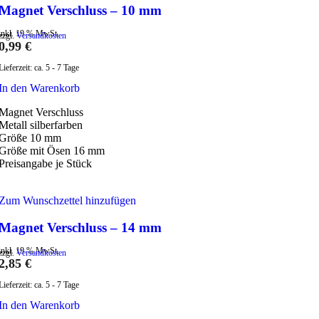
Magnet Verschluss – 10 mm
inkl. 19 % MwSt.
zzgl.
Versandkosten
0,99
€
Lieferzeit:
ca. 5 - 7 Tage
In den Warenkorb
Magnet Verschluss
Metall silberfarben
Größe 10 mm
Größe mit Ösen 16 mm
Preisangabe je Stück
Zum Wunschzettel hinzufügen
Magnet Verschluss – 14 mm
inkl. 19 % MwSt.
zzgl.
Versandkosten
2,85
€
Lieferzeit:
ca. 5 - 7 Tage
In den Warenkorb