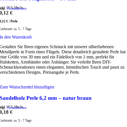
inkl. 19 % MwSt.
zzgl.
Versandkosten
0,12
€
0,12
€
/
Perle
Lieferzeit:
ca. 5 - 7 Tage
In den Warenkorb
Gestalten Sie Ihren eigenen Schmuck mit unserer silberfarbenen
Metallperle in Form eines Flügels. Diese detailreich gestaltete Perle hat
eine Größe von 30 mm und ein Fädelloch von 1 mm, perfekt für
Halsketten, Armbänder oder Anhänger. Sie verleiht Ihren DIY-
Schmuckkreationen einen eleganten, himmlischen Touch und passt zu
verschiedenen Designs. Preisangabe je Perle.
Zum Wunschzettel hinzufügen
Sandelholz Perle 6,2 mm – natur braun
inkl. 19 % MwSt.
zzgl.
Versandkosten
0,18
€
Lieferzeit:
ca. 5 - 7 Tage