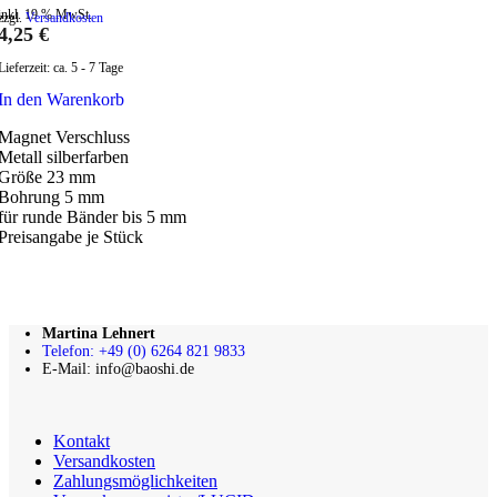
inkl. 19 % MwSt.
zzgl.
Versandkosten
4,25
€
Lieferzeit:
ca. 5 - 7 Tage
In den Warenkorb
Magnet Verschluss
Metall silberfarben
Größe 23 mm
Bohrung 5 mm
für runde Bänder bis 5 mm
Preisangabe je Stück
Martina Lehnert
Telefon: +49 (0) 6264 821 9833
E-Mail: info@baoshi.de
Kontakt
Versandkosten
Zahlungsmöglichkeiten