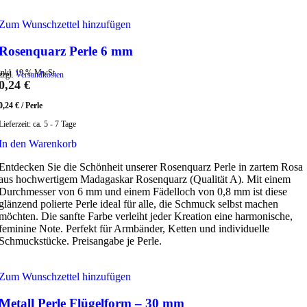
Zum Wunschzettel hinzufügen
Rosenquarz Perle 6 mm
inkl. 19 % MwSt.
zzgl.
Versandkosten
0,24
€
0,24
€
/
Perle
Lieferzeit:
ca. 5 - 7 Tage
In den Warenkorb
Entdecken Sie die Schönheit unserer Rosenquarz Perle in zartem Rosa
aus hochwertigem Madagaskar Rosenquarz (Qualität A). Mit einem
Durchmesser von 6 mm und einem Fädelloch von 0,8 mm ist diese
glänzend polierte Perle ideal für alle, die Schmuck selbst machen
möchten. Die sanfte Farbe verleiht jeder Kreation eine harmonische,
feminine Note. Perfekt für Armbänder, Ketten und individuelle
Schmuckstücke. Preisangabe je Perle.
Zum Wunschzettel hinzufügen
Metall Perle Flügelform – 30 mm