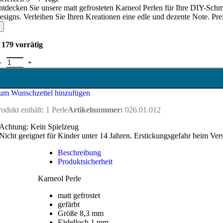
ntdecken Sie unsere matt gefrosteten Karneol Perlen für Ihre DIY-Schm
esigns. Verleihen Sie Ihren Kreationen eine edle und dezente Note. Prei
179 vorrätig
arneol Perle 8,3 mm - matt Menge
um Wunschzettel hinzufügen
rodukt enthält: 1
Perle
Artikelnummer:
026.01.012
Achtung: Kein Spielzeug
Nicht geeignet für Kinder unter 14 Jahren. Erstickungsgefahr beim Ver
Beschreibung
Produktsicherheit
Karneol Perle
matt gefrostet
gefärbt
Größe 8,3 mm
Fädelloch 1 mm