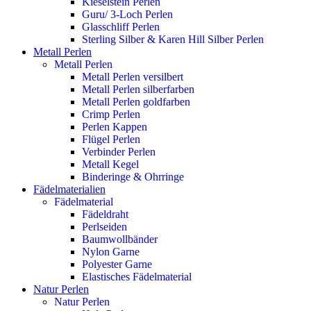
Kieselstein Perlen
Guru/ 3-Loch Perlen
Glasschliff Perlen
Sterling Silber & Karen Hill Silber Perlen
Metall Perlen
Metall Perlen
Metall Perlen versilbert
Metall Perlen silberfarben
Metall Perlen goldfarben
Crimp Perlen
Perlen Kappen
Flügel Perlen
Verbinder Perlen
Metall Kegel
Binderinge & Ohrringe
Fädelmaterialien
Fädelmaterial
Fädeldraht
Perlseiden
Baumwollbänder
Nylon Garne
Polyester Garne
Elastisches Fädelmaterial
Natur Perlen
Natur Perlen