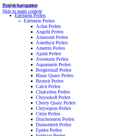
Produktkategorien
Skip to navigation
Skip to main content
Edelstein Perlen
Edelstein Perlen
Achat Perlen
Angelit Perlen
Amazonit Perlen
Amethyst Perlen
Ametrin Perlen
Apatit Perlen
Aventurin Perlen
Aquamarin Perlen
Bergkristall Perlen
Blaue Quarz Perlen
Bronzit Perlen
Calcit Perlen
Chalcedon Perlen
Chrysokoll Perlen
Cherry Quarz Perlen
Chrysopras Perlen
Citrin Perlen
Drachenstein Perlen
Dumortierit Perlen
Epidot Perlen
Feldspat Perlen