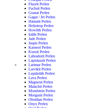
Fluorit Perlen
Fuchsit Perlen
Granat Perlen
Gagat / Jet Perlen
Hämatit Perlen
Heliotrop Perlen
Howlith Perlen
Iolith Perlen
Jade Perlen
Jaspis Perlen
Karneol Perlen
Kunzit Perlen
Labradorit Perlen
Lapislazuli Perlen
Larimar Perlen
Larvikit Perlen
Lepidolith Perlen
Lava Perlen
Magnesit Perlen
Malachit Perlen
Mondstein Perlen
Morganit Perlen
Obsidian Perlen
Onyx Perlen