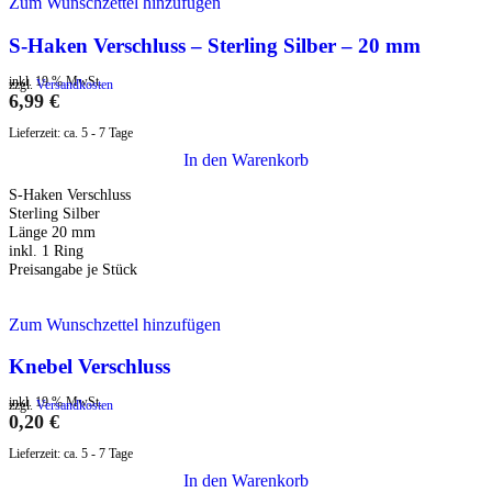
Zum Wunschzettel hinzufügen
S-Haken Verschluss – Sterling Silber – 20 mm
inkl. 19 % MwSt.
zzgl.
Versandkosten
6,99
€
Lieferzeit:
ca. 5 - 7 Tage
In den Warenkorb
S-Haken Verschluss
Sterling Silber
Länge 20 mm
inkl. 1 Ring
Preisangabe je Stück
Zum Wunschzettel hinzufügen
Knebel Verschluss
inkl. 19 % MwSt.
zzgl.
Versandkosten
0,20
€
Lieferzeit:
ca. 5 - 7 Tage
In den Warenkorb