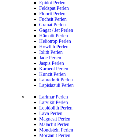
Epidot Perlen
Feldspat Perlen
Fluorit Perlen
Fuchsit Perlen
Granat Perlen
Gagat / Jet Perlen
Hämatit Perlen
Heliotrop Perlen
Howlith Perlen
Iolith Perlen
Jade Perlen
Jaspis Perlen
Karneol Perlen
Kunzit Perlen
Labradorit Perlen
Lapislazuli Perlen
Larimar Perlen
Larvikit Perlen
Lepidolith Perlen
Lava Perlen
Magnesit Perlen
Malachit Perlen
Mondstein Perlen
Morganit Perlen