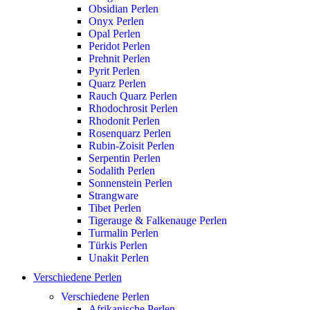
Obsidian Perlen
Onyx Perlen
Opal Perlen
Peridot Perlen
Prehnit Perlen
Pyrit Perlen
Quarz Perlen
Rauch Quarz Perlen
Rhodochrosit Perlen
Rhodonit Perlen
Rosenquarz Perlen
Rubin-Zoisit Perlen
Serpentin Perlen
Sodalith Perlen
Sonnenstein Perlen
Strangware
Tibet Perlen
Tigerauge & Falkenauge Perlen
Turmalin Perlen
Türkis Perlen
Unakit Perlen
Verschiedene Perlen
Verschiedene Perlen
Afrikanische Perlen