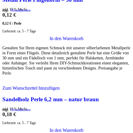
inkl. 19 % MwSt.
zzgl.
Versandkosten
0,12
€
0,12
€
/
Perle
Lieferzeit:
ca. 5 - 7 Tage
In den Warenkorb
Gestalten Sie Ihren eigenen Schmuck mit unserer silberfarbenen Metallperle
in Form eines Flügels. Diese detailreich gestaltete Perle hat eine Größe von
30 mm und ein Fädelloch von 1 mm, perfekt für Halsketten, Armbänder
oder Anhänger. Sie verleiht Ihren DIY-Schmuckkreationen einen eleganten,
himmlischen Touch und passt zu verschiedenen Designs. Preisangabe je
Perle.
Zum Wunschzettel hinzufügen
Sandelholz Perle 6,2 mm – natur braun
inkl. 19 % MwSt.
zzgl.
Versandkosten
0,18
€
Lieferzeit:
ca. 5 - 7 Tage
In den Warenkorb