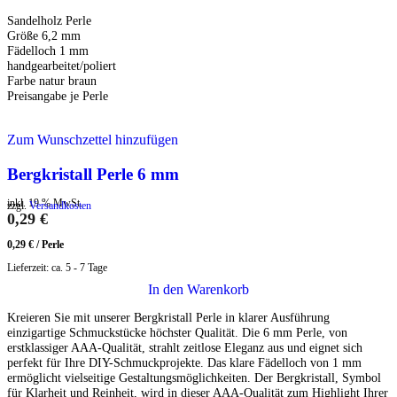
Sandelholz Perle
Größe 6,2 mm
Fädelloch 1 mm
handgearbeitet/poliert
Farbe natur braun
Preisangabe je Perle
Zum Wunschzettel hinzufügen
Bergkristall Perle 6 mm
inkl. 19 % MwSt.
zzgl.
Versandkosten
0,29
€
0,29
€
/
Perle
Lieferzeit:
ca. 5 - 7 Tage
In den Warenkorb
Kreieren Sie mit unserer Bergkristall Perle in klarer Ausführung
einzigartige Schmuckstücke höchster Qualität. Die 6 mm Perle, von
erstklassiger AAA-Qualität, strahlt zeitlose Eleganz aus und eignet sich
perfekt für Ihre DIY-Schmuckprojekte. Das klare Fädelloch von 1 mm
ermöglicht vielseitige Gestaltungsmöglichkeiten. Der Bergkristall, Symbol
für Klarheit und Reinheit, wird in dieser AAA-Qualität zum Highlight Ihrer