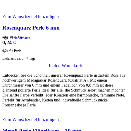
Zum Wunschzettel hinzufügen
Rosenquarz Perle 6 mm
inkl. 19 % MwSt.
zzgl.
Versandkosten
0,24
€
0,24
€
/
Perle
Lieferzeit:
ca. 5 - 7 Tage
In den Warenkorb
Entdecken Sie die Schönheit unserer Rosenquarz Perle in zartem Rosa aus
hochwertigem Madagaskar Rosenquarz (Qualität A). Mit einem
Durchmesser von 6 mm und einem Fädelloch von 0,8 mm ist diese
glänzend polierte Perle ideal für alle, die Schmuck selbst machen möchten.
Die sanfte Farbe verleiht jeder Kreation eine harmonische, feminine Note.
Perfekt für Armbänder, Ketten und individuelle Schmuckstücke.
Preisangabe je Perle.
Zum Wunschzettel hinzufügen
Metall Perle Flügelform – 30 mm