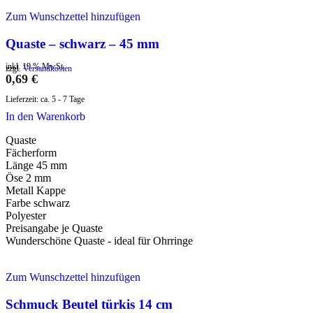
Zum Wunschzettel hinzufügen
Quaste – schwarz – 45 mm
inkl. 19 % MwSt.
zzgl.
Versandkosten
0,69
€
Lieferzeit:
ca. 5 - 7 Tage
In den Warenkorb
Quaste
Fächerform
Länge 45 mm
Öse 2 mm
Metall Kappe
Farbe schwarz
Polyester
Preisangabe je Quaste
Wunderschöne Quaste - ideal für Ohrringe
Zum Wunschzettel hinzufügen
Schmuck Beutel türkis 14 cm