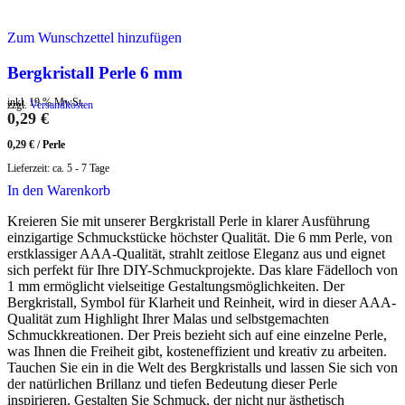
Zum Wunschzettel hinzufügen
Bergkristall Perle 6 mm
inkl. 19 % MwSt.
zzgl.
Versandkosten
0,29
€
0,29
€
/
Perle
Lieferzeit:
ca. 5 - 7 Tage
In den Warenkorb
Kreieren Sie mit unserer Bergkristall Perle in klarer Ausführung
einzigartige Schmuckstücke höchster Qualität. Die 6 mm Perle, von
erstklassiger AAA-Qualität, strahlt zeitlose Eleganz aus und eignet
sich perfekt für Ihre DIY-Schmuckprojekte. Das klare Fädelloch von
1 mm ermöglicht vielseitige Gestaltungsmöglichkeiten. Der
Bergkristall, Symbol für Klarheit und Reinheit, wird in dieser AAA-
Qualität zum Highlight Ihrer Malas und selbstgemachten
Schmuckkreationen. Der Preis bezieht sich auf eine einzelne Perle,
was Ihnen die Freiheit gibt, kosteneffizient und kreativ zu arbeiten.
Tauchen Sie ein in die Welt des Bergkristalls und lassen Sie sich von
der natürlichen Brillanz und tiefen Bedeutung dieser Perle
inspirieren. Gestalten Sie Schmuck, der nicht nur ästhetisch