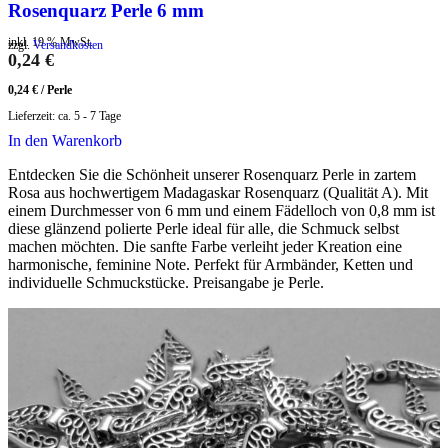
Rosenquarz Perle 6 mm
inkl. 19 % MwSt.
zzgl.
Versandkosten
0,24
€
0,24
€
/
Perle
Lieferzeit:
ca. 5 - 7 Tage
In den Warenkorb
Entdecken Sie die Schönheit unserer Rosenquarz Perle in zartem
Rosa aus hochwertigem Madagaskar Rosenquarz (Qualität A). Mit
einem Durchmesser von 6 mm und einem Fädelloch von 0,8 mm ist
diese glänzend polierte Perle ideal für alle, die Schmuck selbst
machen möchten. Die sanfte Farbe verleiht jeder Kreation eine
harmonische, feminine Note. Perfekt für Armbänder, Ketten und
individuelle Schmuckstücke. Preisangabe je Perle.