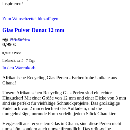
inspirieren!
Zum Wunschzettel hinzufügen
Glas Pulver Donat 12 mm
inkl. 19 % MwSt.
zzgl.
Versandkosten
0,99
€
0,99
€
/
Perle
Lieferzeit:
ca. 5 - 7 Tage
In den Warenkorb
Afrikanische Recycling Glas Perlen - Farbenfrohe Unikate aus
Ghana!
Unsere Afrikanischen Recycling Glas Perlen sind ein echter
Hingucker! Mit einer Größe von 12 mm und einer Dicke von 3 mm
sind sie perfekt für vielfältige Schmuckprojekte. Das großzügige
Fädelloch von 2 mm erleichtert das Auffädeln, und die
unregelmäßige, unrunde Form verleiht jedem Stück Charakter.
Hergestellt aus recyceltem Glas in Ghana, sind diese Perlen nicht
nur schön, sondern auch umweltfreundlich. Das grün-gelbe