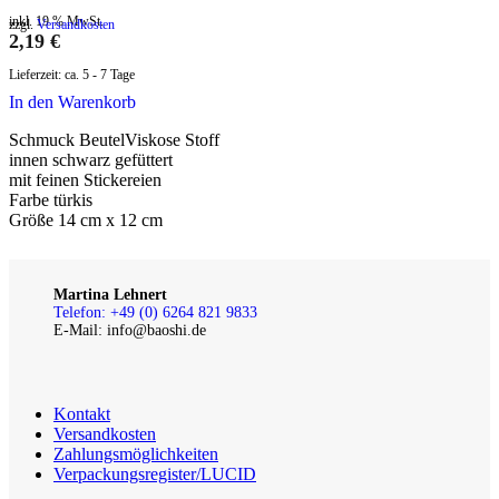
inkl. 19 % MwSt.
zzgl.
Versandkosten
2,19
€
Lieferzeit:
ca. 5 - 7 Tage
In den Warenkorb
Schmuck BeutelViskose Stoff
innen schwarz gefüttert
mit feinen Stickereien
Farbe türkis
Größe 14 cm x 12 cm
Martina Lehnert
Telefon: +49 (0) 6264 821 9833
E-Mail: info@baoshi.de
Kontakt
Versandkosten
Zahlungsmöglichkeiten
Verpackungsregister/LUCID