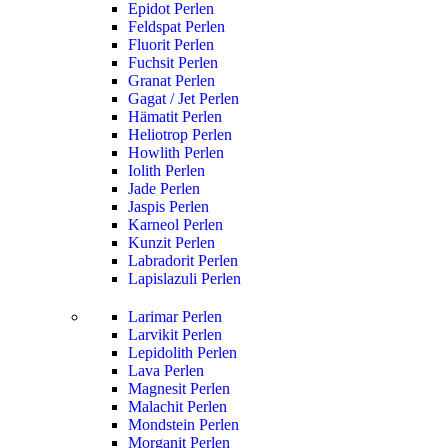
Epidot Perlen
Feldspat Perlen
Fluorit Perlen
Fuchsit Perlen
Granat Perlen
Gagat / Jet Perlen
Hämatit Perlen
Heliotrop Perlen
Howlith Perlen
Iolith Perlen
Jade Perlen
Jaspis Perlen
Karneol Perlen
Kunzit Perlen
Labradorit Perlen
Lapislazuli Perlen
Larimar Perlen
Larvikit Perlen
Lepidolith Perlen
Lava Perlen
Magnesit Perlen
Malachit Perlen
Mondstein Perlen
Morganit Perlen