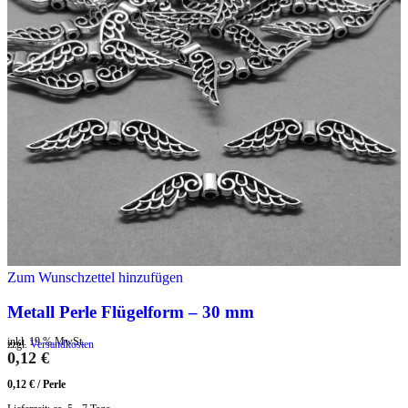
Zum Wunschzettel hinzufügen
Metall Perle Flügelform – 30 mm
inkl. 19 % MwSt.
zzgl.
Versandkosten
0,12
€
0,12
€
/
Perle