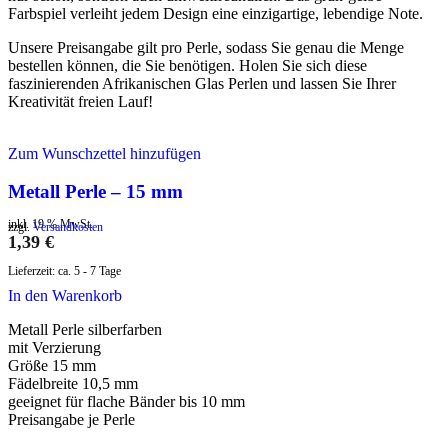
Farbspiel verleiht jedem Design eine einzigartige, lebendige Note.
Unsere Preisangabe gilt pro Perle, sodass Sie genau die Menge
bestellen können, die Sie benötigen. Holen Sie sich diese
faszinierenden Afrikanischen Glas Perlen und lassen Sie Ihrer
Kreativität freien Lauf!
Zum Wunschzettel hinzufügen
Metall Perle – 15 mm
inkl. 19 % MwSt.
zzgl.
Versandkosten
1,39
€
Lieferzeit:
ca. 5 - 7 Tage
In den Warenkorb
Metall Perle silberfarben
mit Verzierung
Größe 15 mm
Fädelbreite 10,5 mm
geeignet für flache Bänder bis 10 mm
Preisangabe je Perle