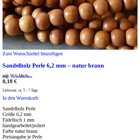
Zum Wunschzettel hinzufügen
Sandelholz Perle 6,2 mm – natur braun
inkl. 19 % MwSt.
zzgl.
Versandkosten
0,18
€
Lieferzeit:
ca. 5 - 7 Tage
In den Warenkorb
Sandelholz Perle
Größe 6,2 mm
Fädelloch 1 mm
handgearbeitet/poliert
Farbe natur braun
Preisangabe je Perle