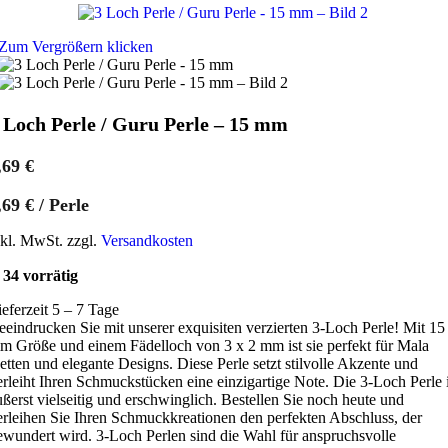
Zum Vergrößern klicken
 Loch Perle / Guru Perle – 15 mm
,69
€
,69
€
/
Perle
nkl. MwSt. zzgl.
Versandkosten
34 vorrätig
ieferzeit 5 – 7 Tage
eeindrucken Sie mit unserer exquisiten verzierten 3-Loch Perle! Mit 15
m Größe und einem Fädelloch von 3 x 2 mm ist sie perfekt für Mala
etten und elegante Designs. Diese Perle setzt stilvolle Akzente und
erleiht Ihren Schmuckstücken eine einzigartige Note. Die 3-Loch Perle i
ußerst vielseitig und erschwinglich. Bestellen Sie noch heute und
erleihen Sie Ihren Schmuckkreationen den perfekten Abschluss, der
ewundert wird. 3-Loch Perlen sind die Wahl für anspruchsvolle