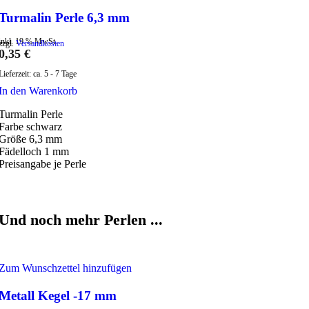
Turmalin Perle 6,3 mm
inkl. 19 % MwSt.
zzgl.
Versandkosten
0,35
€
Lieferzeit:
ca. 5 - 7 Tage
In den Warenkorb
Turmalin Perle
Farbe schwarz
Größe 6,3 mm
Fädelloch 1 mm
Preisangabe je Perle
Und noch mehr Perlen ...
Zum Wunschzettel hinzufügen
Metall Kegel -17 mm