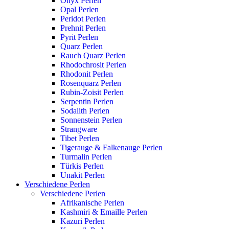
Onyx Perlen
Opal Perlen
Peridot Perlen
Prehnit Perlen
Pyrit Perlen
Quarz Perlen
Rauch Quarz Perlen
Rhodochrosit Perlen
Rhodonit Perlen
Rosenquarz Perlen
Rubin-Zoisit Perlen
Serpentin Perlen
Sodalith Perlen
Sonnenstein Perlen
Strangware
Tibet Perlen
Tigerauge & Falkenauge Perlen
Turmalin Perlen
Türkis Perlen
Unakit Perlen
Verschiedene Perlen
Verschiedene Perlen
Afrikanische Perlen
Kashmiri & Emaille Perlen
Kazuri Perlen