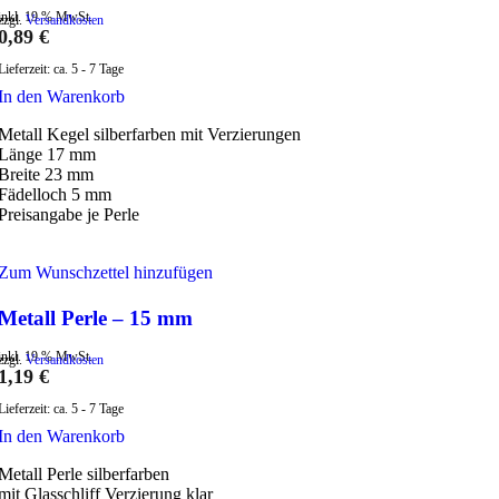
inkl. 19 % MwSt.
zzgl.
Versandkosten
0,89
€
Lieferzeit:
ca. 5 - 7 Tage
In den Warenkorb
Metall Kegel silberfarben mit Verzierungen
Länge 17 mm
Breite 23 mm
Fädelloch 5 mm
Preisangabe je Perle
Zum Wunschzettel hinzufügen
Metall Perle – 15 mm
inkl. 19 % MwSt.
zzgl.
Versandkosten
1,19
€
Lieferzeit:
ca. 5 - 7 Tage
In den Warenkorb
Metall Perle silberfarben
mit Glasschliff Verzierung klar