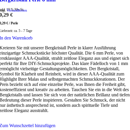
inkl. 19 % MwSt.
zzgl.
Versandkosten
0,29
€
0,29
€
/
Perle
Lieferzeit:
ca. 5 - 7 Tage
In den Warenkorb
Kreieren Sie mit unserer Bergkristall Perle in klarer Ausführung
einzigartige Schmuckstücke höchster Qualität. Die 6 mm Perle, von
erstklassiger AAA-Qualität, strahlt zeitlose Eleganz aus und eignet sich
perfekt für Ihre DIY-Schmuckprojekte. Das klare Fädelloch von 1 mm
ermöglicht vielseitige Gestaltungsmöglichkeiten. Der Bergkristall,
Symbol für Klarheit und Reinheit, wird in dieser AAA-Qualität zum
Highlight Ihrer Malas und selbstgemachten Schmuckkreationen. Der
Preis bezieht sich auf eine einzelne Perle, was Ihnen die Freiheit gibt,
kosteneffizient und kreativ zu arbeiten. Tauchen Sie ein in die Welt des
Bergkristalls und lassen Sie sich von der natürlichen Brillanz und tiefen
Bedeutung dieser Perle inspirieren. Gestalten Sie Schmuck, der nicht
nur ästhetisch ansprechend ist, sondern auch spirituelle Tiefe und
zeitlose Eleganz ausstrahlt.
Zum Wunschzettel hinzufügen