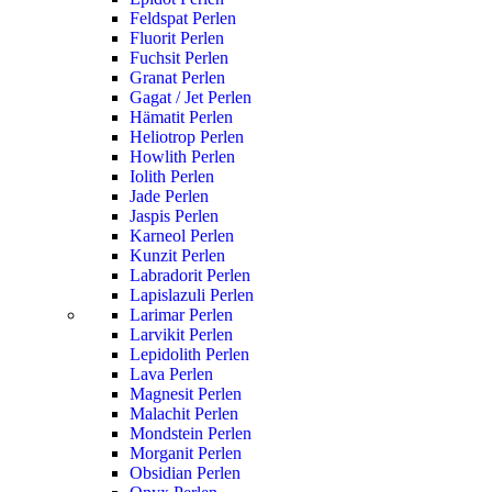
Feldspat Perlen
Fluorit Perlen
Fuchsit Perlen
Granat Perlen
Gagat / Jet Perlen
Hämatit Perlen
Heliotrop Perlen
Howlith Perlen
Iolith Perlen
Jade Perlen
Jaspis Perlen
Karneol Perlen
Kunzit Perlen
Labradorit Perlen
Lapislazuli Perlen
Larimar Perlen
Larvikit Perlen
Lepidolith Perlen
Lava Perlen
Magnesit Perlen
Malachit Perlen
Mondstein Perlen
Morganit Perlen
Obsidian Perlen