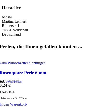
Hersteller
baoshi
Martina Lehnert
Römerstr. 1
74861 Neudenau
Deutschland
Perlen, die Ihnen gefallen könnten ...
Zum Wunschzettel hinzufügen
Rosenquarz Perle 6 mm
inkl. 19 % MwSt.
zzgl.
Versandkosten
0,24
€
0,24
€
/
Perle
Lieferzeit:
ca. 5 - 7 Tage
In den Warenkorb