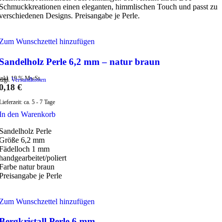
Schmuckkreationen einen eleganten, himmlischen Touch und passt zu
verschiedenen Designs. Preisangabe je Perle.
Zum Wunschzettel hinzufügen
Sandelholz Perle 6,2 mm – natur braun
inkl. 19 % MwSt.
zzgl.
Versandkosten
0,18
€
Lieferzeit:
ca. 5 - 7 Tage
In den Warenkorb
Sandelholz Perle
Größe 6,2 mm
Fädelloch 1 mm
handgearbeitet/poliert
Farbe natur braun
Preisangabe je Perle
Zum Wunschzettel hinzufügen
Bergkristall Perle 6 mm