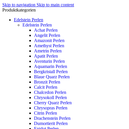
Skip to navigation
Skip to main content
Produktkategorien
Edelstein Perlen
Edelstein Perlen
Achat Perlen
Angelit Perlen
Amazonit Perlen
Amethyst Perlen
Ametrin Perlen
Apatit Perlen
Aventurin Perlen
Aquamarin Perlen
Bergkristall Perlen
Blaue Quarz Perlen
Bronzit Perlen
Calcit Perlen
Chalcedon Perlen
Chrysokoll Perlen
Cherry Quarz Perlen
Chrysopras Perlen
Citrin Perlen
Drachenstein Perlen
Dumortierit Perlen
Epidot Perlen