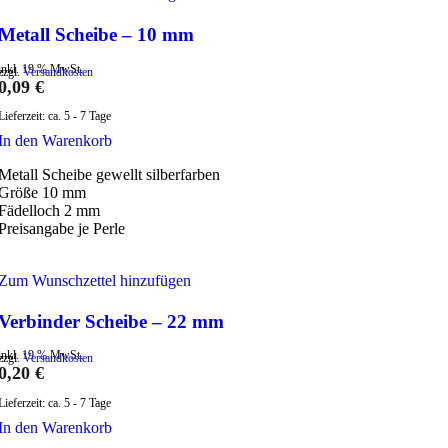
Metall Scheibe – 10 mm
inkl. 19 % MwSt.
zzgl.
Versandkosten
0,09
€
Lieferzeit:
ca. 5 - 7 Tage
In den Warenkorb
Metall Scheibe gewellt silberfarben
Größe 10 mm
Fädelloch 2 mm
Preisangabe je Perle
Zum Wunschzettel hinzufügen
Verbinder Scheibe – 22 mm
inkl. 19 % MwSt.
zzgl.
Versandkosten
0,20
€
Lieferzeit:
ca. 5 - 7 Tage
In den Warenkorb