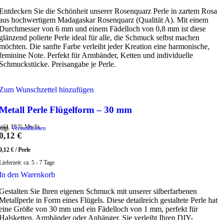
Entdecken Sie die Schönheit unserer Rosenquarz Perle in zartem Rosa
aus hochwertigem Madagaskar Rosenquarz (Qualität A). Mit einem
Durchmesser von 6 mm und einem Fädelloch von 0,8 mm ist diese
glänzend polierte Perle ideal für alle, die Schmuck selbst machen
möchten. Die sanfte Farbe verleiht jeder Kreation eine harmonische,
feminine Note. Perfekt für Armbänder, Ketten und individuelle
Schmuckstücke. Preisangabe je Perle.
Zum Wunschzettel hinzufügen
Metall Perle Flügelform – 30 mm
inkl. 19 % MwSt.
zzgl.
Versandkosten
0,12
€
0,12
€
/
Perle
Lieferzeit:
ca. 5 - 7 Tage
In den Warenkorb
Gestalten Sie Ihren eigenen Schmuck mit unserer silberfarbenen
Metallperle in Form eines Flügels. Diese detailreich gestaltete Perle hat
eine Größe von 30 mm und ein Fädelloch von 1 mm, perfekt für
Halsketten, Armbänder oder Anhänger. Sie verleiht Ihren DIY-