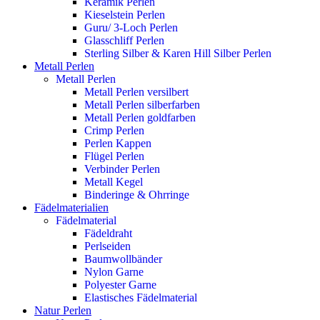
Keramik Perlen
Kieselstein Perlen
Guru/ 3-Loch Perlen
Glasschliff Perlen
Sterling Silber & Karen Hill Silber Perlen
Metall Perlen
Metall Perlen
Metall Perlen versilbert
Metall Perlen silberfarben
Metall Perlen goldfarben
Crimp Perlen
Perlen Kappen
Flügel Perlen
Verbinder Perlen
Metall Kegel
Binderinge & Ohrringe
Fädelmaterialien
Fädelmaterial
Fädeldraht
Perlseiden
Baumwollbänder
Nylon Garne
Polyester Garne
Elastisches Fädelmaterial
Natur Perlen