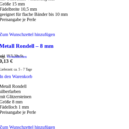
Größe 15 mm
Fädelbreite 10,5 mm
geeignet für flache Bänder bis 10 mm
Preisangabe je Perle
Zum Wunschzettel hinzufügen
Metall Rondell – 8 mm
inkl. 19 % MwSt.
zzgl.
Versandkosten
0,13
€
Lieferzeit:
ca. 5 - 7 Tage
In den Warenkorb
Metall Rondell
silberfarben
mit Glitzersteinen
Größe 8 mm
Fädelloch 1 mm
Preisangabe je Perle
Zum Wunschzettel hinzufügen