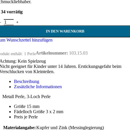
chmuckliebhaber.
34 vorrätig
 Loch Perle / Guru Perle - 15 mm Menge
IN DEN WARENKORB
um Wunschzettel hinzufügen
Artikelnummer:
103.15.03
odukt enthält: 1
Perle
Achtung: Kein Spielzeug
Nicht geeignet für Kinder unter 14 Jahren. Erstickungsgefahr beim
Verschlucken von Kleinteilen.
Beschreibung
Zusätzliche Informationen
Metall Perle, 3-Loch Perle
Größe 15 mm
Fädelloch Größe 3 x 2 mm
Preis je Perle
Materialangabe:
Kupfer und Zink (Messinglegierung)