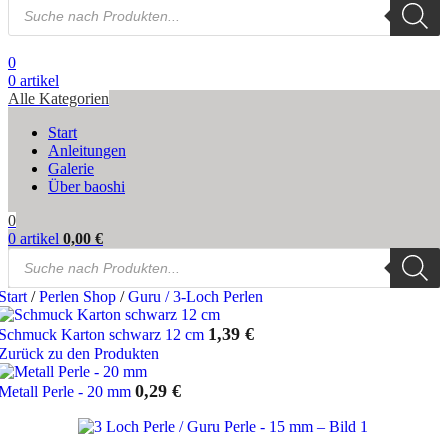
Products
search
0
0
artikel
Alle Kategorien
Start
Anleitungen
Galerie
Über baoshi
0
0
artikel
0,00
€
Products
search
Start
/
Perlen Shop
/
Guru / 3-Loch Perlen
1,39
€
Schmuck Karton schwarz 12 cm
Zurück zu den Produkten
0,29
€
Metall Perle - 20 mm