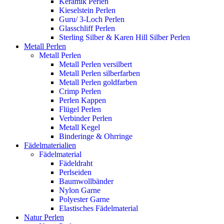
Keramik Perlen
Kieselstein Perlen
Guru/ 3-Loch Perlen
Glasschliff Perlen
Sterling Silber & Karen Hill Silber Perlen
Metall Perlen
Metall Perlen
Metall Perlen versilbert
Metall Perlen silberfarben
Metall Perlen goldfarben
Crimp Perlen
Perlen Kappen
Flügel Perlen
Verbinder Perlen
Metall Kegel
Binderinge & Ohrringe
Fädelmaterialien
Fädelmaterial
Fädeldraht
Perlseiden
Baumwollbänder
Nylon Garne
Polyester Garne
Elastisches Fädelmaterial
Natur Perlen