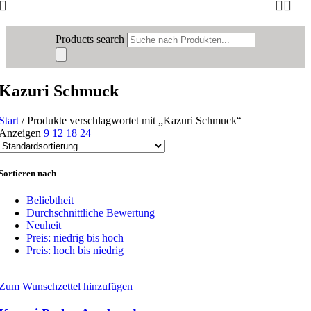
Products search
Kazuri Schmuck
Start
/
Produkte verschlagwortet mit „Kazuri Schmuck“
Anzeigen
9
12
18
24
Sortieren nach
Beliebtheit
Durchschnittliche Bewertung
Neuheit
Preis: niedrig bis hoch
Preis: hoch bis niedrig
Zum Wunschzettel hinzufügen