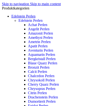
Skip to navigation
Skip to main content
Produktkategorien
Edelstein Perlen
Edelstein Perlen
Achat Perlen
Angelit Perlen
Amazonit Perlen
Amethyst Perlen
Ametrin Perlen
Apatit Perlen
Aventurin Perlen
Aquamarin Perlen
Bergkristall Perlen
Blaue Quarz Perlen
Bronzit Perlen
Calcit Perlen
Chalcedon Perlen
Chrysokoll Perlen
Cherry Quarz Perlen
Chrysopras Perlen
Citrin Perlen
Drachenstein Perlen
Dumortierit Perlen
Epidot Perlen