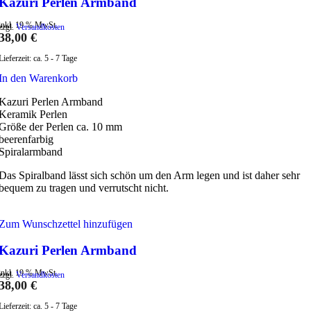
Kazuri Perlen Armband
inkl. 19 % MwSt.
zzgl.
Versandkosten
38,00
€
Lieferzeit:
ca. 5 - 7 Tage
In den Warenkorb
Kazuri Perlen Armband
Keramik Perlen
Größe der Perlen ca. 10 mm
beerenfarbig
Spiralarmband
Das Spiralband lässt sich schön um den Arm legen und ist daher sehr
bequem zu tragen und verrutscht nicht.
Zum Wunschzettel hinzufügen
Kazuri Perlen Armband
inkl. 19 % MwSt.
zzgl.
Versandkosten
38,00
€
Lieferzeit:
ca. 5 - 7 Tage