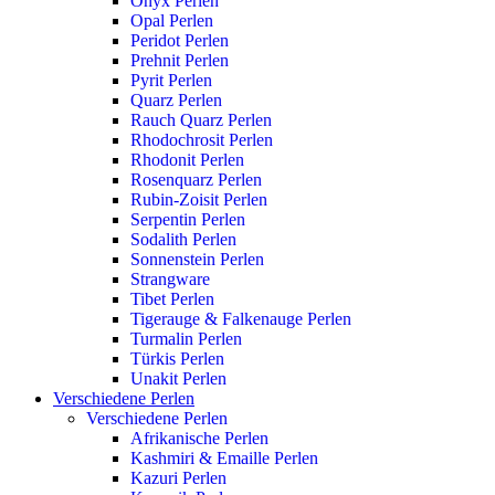
Onyx Perlen
Opal Perlen
Peridot Perlen
Prehnit Perlen
Pyrit Perlen
Quarz Perlen
Rauch Quarz Perlen
Rhodochrosit Perlen
Rhodonit Perlen
Rosenquarz Perlen
Rubin-Zoisit Perlen
Serpentin Perlen
Sodalith Perlen
Sonnenstein Perlen
Strangware
Tibet Perlen
Tigerauge & Falkenauge Perlen
Turmalin Perlen
Türkis Perlen
Unakit Perlen
Verschiedene Perlen
Verschiedene Perlen
Afrikanische Perlen
Kashmiri & Emaille Perlen
Kazuri Perlen