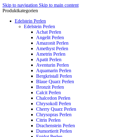
Skip to navigation
Skip to main content
Produktkategorien
Edelstein Perlen
Edelstein Perlen
Achat Perlen
Angelit Perlen
Amazonit Perlen
Amethyst Perlen
Ametrin Perlen
Apatit Perlen
Aventurin Perlen
Aquamarin Perlen
Bergkristall Perlen
Blaue Quarz Perlen
Bronzit Perlen
Calcit Perlen
Chalcedon Perlen
Chrysokoll Perlen
Cherry Quarz Perlen
Chrysopras Perlen
Citrin Perlen
Drachenstein Perlen
Dumortierit Perlen
Epidot Perlen