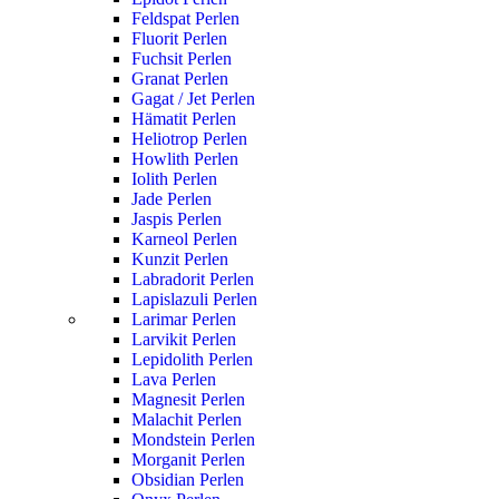
Feldspat Perlen
Fluorit Perlen
Fuchsit Perlen
Granat Perlen
Gagat / Jet Perlen
Hämatit Perlen
Heliotrop Perlen
Howlith Perlen
Iolith Perlen
Jade Perlen
Jaspis Perlen
Karneol Perlen
Kunzit Perlen
Labradorit Perlen
Lapislazuli Perlen
Larimar Perlen
Larvikit Perlen
Lepidolith Perlen
Lava Perlen
Magnesit Perlen
Malachit Perlen
Mondstein Perlen
Morganit Perlen
Obsidian Perlen