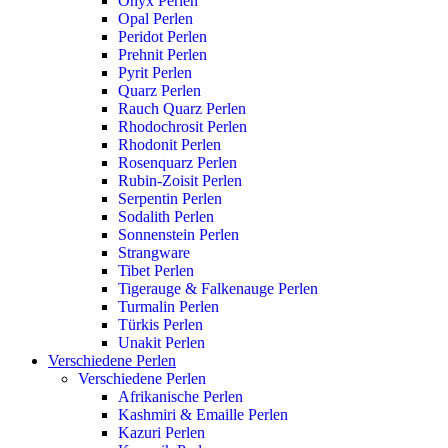
Onyx Perlen
Opal Perlen
Peridot Perlen
Prehnit Perlen
Pyrit Perlen
Quarz Perlen
Rauch Quarz Perlen
Rhodochrosit Perlen
Rhodonit Perlen
Rosenquarz Perlen
Rubin-Zoisit Perlen
Serpentin Perlen
Sodalith Perlen
Sonnenstein Perlen
Strangware
Tibet Perlen
Tigerauge & Falkenauge Perlen
Turmalin Perlen
Türkis Perlen
Unakit Perlen
Verschiedene Perlen
Verschiedene Perlen
Afrikanische Perlen
Kashmiri & Emaille Perlen
Kazuri Perlen