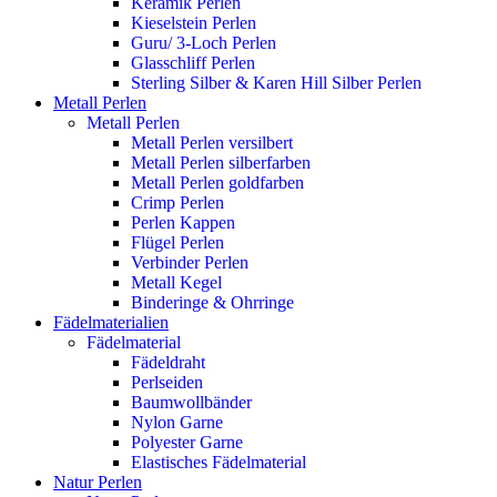
Keramik Perlen
Kieselstein Perlen
Guru/ 3-Loch Perlen
Glasschliff Perlen
Sterling Silber & Karen Hill Silber Perlen
Metall Perlen
Metall Perlen
Metall Perlen versilbert
Metall Perlen silberfarben
Metall Perlen goldfarben
Crimp Perlen
Perlen Kappen
Flügel Perlen
Verbinder Perlen
Metall Kegel
Binderinge & Ohrringe
Fädelmaterialien
Fädelmaterial
Fädeldraht
Perlseiden
Baumwollbänder
Nylon Garne
Polyester Garne
Elastisches Fädelmaterial
Natur Perlen